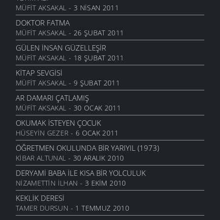
MÜFIT AKSAKAL
- 3 NISAN 2011
DOKTOR FATMA
MÜFIT AKSAKAL
- 26 ŞUBAT 2011
GÜLEN İNSAN GÜZELLEŞIR
MÜFIT AKSAKAL
- 18 ŞUBAT 2011
KITAP SEVGISI
MÜFIT AKSAKAL
- 9 ŞUBAT 2011
AR DAMARI ÇATLAMIŞ
MÜFIT AKSAKAL
- 30 OCAK 2011
OKUMAK İSTEYEN ÇOCUK
HÜSEYIN GEZER
- 6 OCAK 2011
ÖĞRETMEN OKULUNDA BIR YARIYIL (1973)
KIBAR ALTUNAL
- 30 ARALIK 2010
DERYAMI BABA İLE KISA BIR YOLCULUK
NIZAMETTIN İLHAN
- 3 EKIM 2010
KEKLIK DERESI
TAMER DURSUN
- 1 TEMMUZ 2010