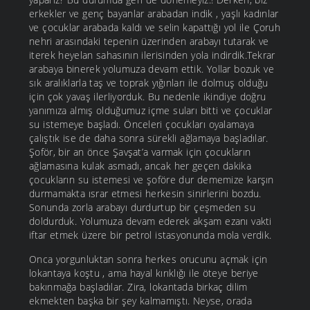
erkekler ve genç bayanlar arabadan indik , yaşlı kadınlar
ve çocuklar arabada kaldı ve selin kapattığı yol ile Çoruh
nehri arasındaki tepenin üzerinden arabayı tutarak ve
iterek heyelan sahasının ilerisinden yola indirdik.Tekrar
arabaya binerek yolumuza devam ettik. Yollar bozuk ve
sık aralıklarla taş ve toprak yığınları ile dolmuş olduğu
için çok yavaş ilerliyorduk. Bu nedenle ikindiye doğru
yanımıza almış olduğumuz içme suları bitti ve çocuklar
su istemeye başladı. Önceleri çocukları oyalamaya
çalıştık ise de daha sonra sürekli ağlamaya başladılar.
Şoför, bir an önce Şavşat’a varmak için çocukların
ağlamasına kulak asmadı, ancak her geçen dakika
çocukların su istemesi ve şoföre dur dememize karşın
durmamakta ısrar etmesi herkesin sinirlerini bozdu.
Sonunda zorla arabayı durdurtup bir çeşmeden su
doldurduk. Yolumuza devam ederek akşam ezanı vakti
iftar etmek üzere bir petrol istasyonunda mola verdik.
Onca yorgunluktan sonra herkes orucunu açmak için
lokantaya koştu , ama hayal kırıklığı ile öteye beriye
bakınmağa başladılar. Zira, lokantada birkaç dilim
ekmekten başka bir şey kalmamıştı. Neyse, orada