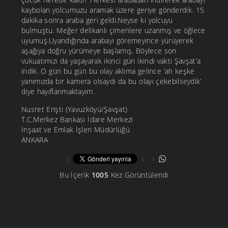
kaybolan yolcumuzu aramak üzere geriye gönderdik. 15
dakika sonra araba geri geldi.Neyse ki yolcuyu
bulmuştu. Meğer delikanlı çimenlere uzanmış ve öğlece
uyumuş.Uyandığında arabayı göremeyince yürüyerek
aşağıya doğru yürümeye başlamış. Böylece son
vukuatımızı da yaşayarak ikinci gün ikindi vakti Şavşat’a
indik. O gün bu gün bu olay aklıma gelince ‘ah keşke
yanımızda bir kamera olsaydı da bu olayı çekebilseydik’
diye hayıflanmaktayım.
Nusret Erişti (Yavuzköyü/Şavşat)
T.C.Merkez Bankası İdare Merkezi
İnşaat ve Emlak İşleri Müdürlüğü
ANKARA
Bu İçerik
1005
Kez Görüntülendi