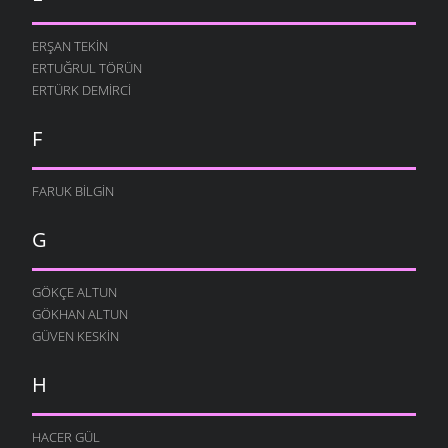
ERŞAN TEKIN
ERTUĞRUL TÖRÜN
ERTÜRK DEMIRCI
F
FARUK BILGIN
G
GÖKÇE ALTUN
GÖKHAN ALTUN
GÜVEN KESKIN
H
HACER GÜL