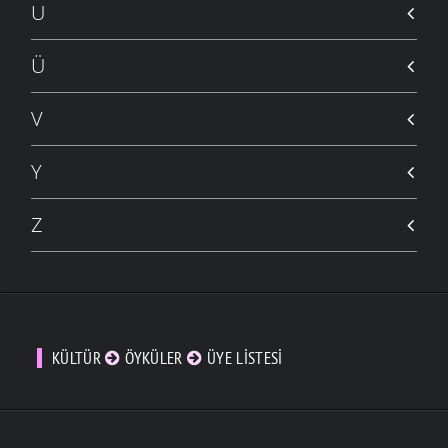
U
Ü
V
Y
Z
KÜLTÜR
ÖYKÜLER
ÜYE LISTESI