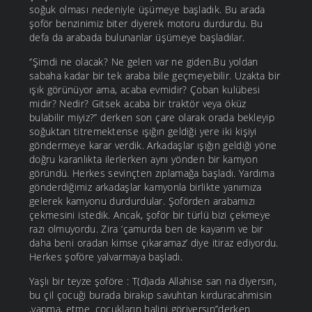
soğuk olması nedeniyle üşümeye başladık. Bu arada
şoför benzinimiz biter diyerek motoru durdurdu. Bu
defa da arabada bulunanlar üşümeye başladılar.
‘’Şimdi ne olacak? Ne gelen var ne giden.Bu yoldan
sabaha kadar bir tek araba bile geçmeyebilir. Uzakta bir
ışık görünüyor ama, acaba evmidir? Çoban kulübesi
midir? Nedir? Gitsek acaba bir traktör veya öküz
bulabilir miyiz?’’ derken son çare olarak orada bekleyip
soğuktan titremektense ışığın geldiği yere iki kişiyi
göndermeye karar verdik. Arkadaşlar ışığın geldiği yöne
doğru karanlıkta ilerlerken aynı yönden bir kamyon
göründü. Herkes sevinçten zıplamağa başladı. Yardıma
gönderdiğimiz arkadaşlar kamyonla birlikte yanımıza
gelerek kamyonu durdurdular. Şoförden arabamızı
çekmesini istedik. Ancak, şoför bir türlü bizi çekmeye
razı olmuyordu. Zira ‘çamurda ben de kayarım ve bir
daha beni oradan kimse çıkaramaz’ diye itiraz ediyordu.
Herkes şoföre yalvarmaya başladı.
Yaşlı bir teyze şoföre : T(d)ada Allahise san na diyersın,
bu çil çocuği burada birakıp savuhtan kırduracahmisin
,yapma, etme .çocukların halini göriyersın’’derken