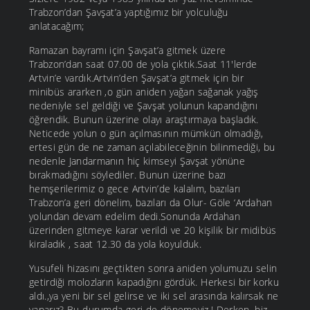
Trabzon’dan Şavşat’a yaptığımız bir yolculuğu
anlatacağım;
Ramazan bayramı için Şavşat’a gitmek üzere
Trabzon’dan saat 07.00 de yola çıktık.Saat 11'lerde
Artvin’e vardık.Artvin’den Şavşat’a gitmek için bir
minibüs ararken ,o gün aniden yağan sağanak yağış
nedeniyle sel geldiği ve Şavşat yolunun kapandığını
öğrendik. Bunun üzerine olayı araştırmaya başladık.
Neticede yolun o gün açılmasının mümkün olmadığı,
ertesi gün de ne zaman açılabileceğinin bilinmediği, bu
nedenle Jandarmanın hiç kimseyi Şavşat yönüne
bırakmadığını söylediler. Bunun üzerine bazı
hemşerilerimiz o gece Artvin’de kalalım, bazıları
Trabzon’a geri dönelim, bazıları da Olur- Göle ‘Ardahan
yolundan devam edelim dedi.Sonunda Ardahan
üzerinden gitmeye karar verildi ve 20 kişilik bir midibüs
kiraladık , saat 12.30 da yola koyulduk.
Yusufeli hizasını geçtikten sonra aniden yolumuzu selin
getirdiği molozların kapadığını gördük. Herkesi bir korku
aldı.,ya yeni bir sel gelirse ve iki sel arasında kalırsak ne
yaparız? Bu durumda geri de dönemeyiz.! Derken, biz