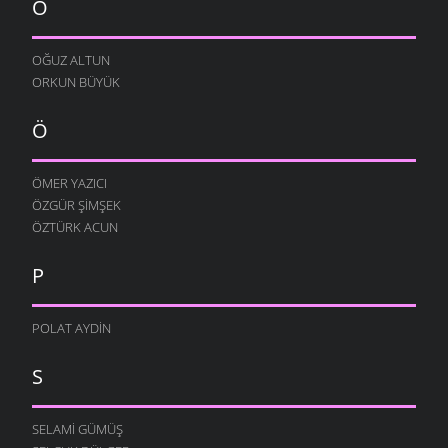
O
OĞUZ ALTUN
ORKUN BÜYÜK
Ö
ÖMER YAZICI
ÖZGÜR ŞIMŞEK
ÖZTÜRK ACUN
P
POLAT AYDIN
S
SELAMI GÜMÜŞ