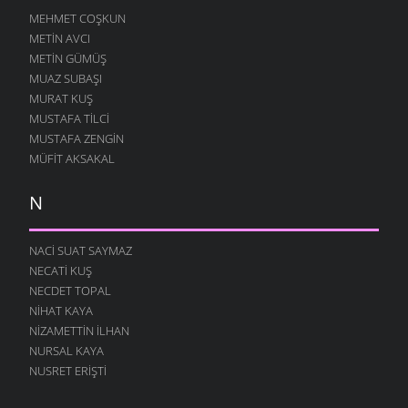
MEHMET COŞKUN
METIN AVCI
METIN GÜMÜŞ
MUAZ SUBAŞI
MURAT KUŞ
MUSTAFA TILCI
MUSTAFA ZENGIN
MÜFIT AKSAKAL
N
NACI SUAT SAYMAZ
NECATI KUŞ
NECDET TOPAL
NIHAT KAYA
NIZAMETTIN İLHAN
NURSAL KAYA
NUSRET ERIŞTI