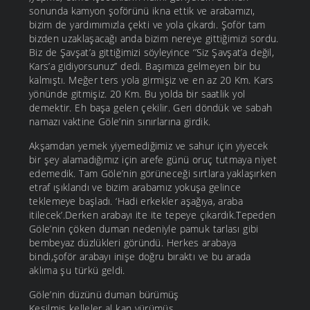
sonunda kamyon şoförünü ikna ettik ve arabamızı,
bizim de yardımımızla çekti ve yola çıkardı. Şoför tam
bizden uzaklaşacağı anda bizim nereye gittiğimizi sordu.
Biz de Şavşat’a gittiğimizi söyleyince ‘’Siz Şavşat’a değil,
Kars’a gidiyorsunuz’’ dedi. Başımıza gelmeyen bir bu
kalmıştı. Meğer ters yola girmişiz ve en az 20 Km. Kars
yönünde gitmişiz. 20 Km. Bu yolda bir saatlik yol
demektir. Eh başa gelen çekilir. Geri döndük ve sabah
namazı vaktine Göle’nin sınırlarına girdik.
Akşamdan yemek yiyemediğimiz ve sahur için yiyecek
bir şey alamadığımız için arefe günü oruç tutmaya niyet
edemedik. Tam Göle’nin görüneceği sırtlara yaklaşırken
etraf ışıklandı ve bizim arabamız yokuşa gelince
teklemeye başladı. ‘Hadi erkekler aşağıya, araba
itilecek’.Derken arabayı ite ite tepeye çıkardık.Tepeden
Göle’nin çöken duman nedeniyle pamuk tarlası gibi
bembeyaz düzlükleri göründü. Herkes arabaya
bindi,şoför arabayı inişe doğru bıraktı ve bu arada
aklıma şu türkü geldi.
Göle’nin düzünü duman bürümüş
Kesilmiş kelleler al kan yürümüş