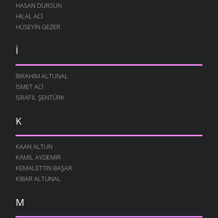
HASAN DURSUN
HILAL ACI
HÜSEYIN GEZER
İ
İBRAHIM ALTUNAL
İSMET ACI
İSRAFIL ŞENTÜRK
K
KAAN ALTUN
KAMIL AYDEMIR
KEMALETTIN BAŞAR
KIBAR ALTUNAL
M