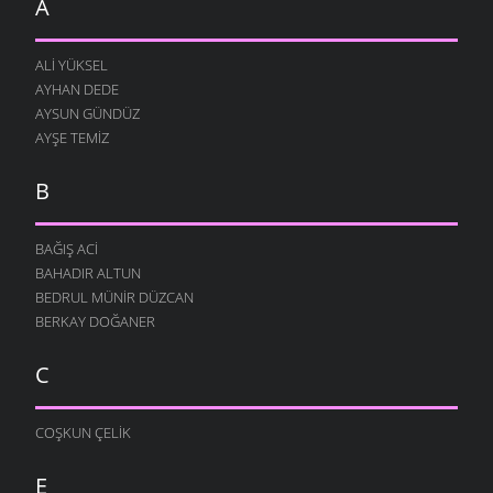
A
ALI YÜKSEL
AYHAN DEDE
AYSUN GÜNDÜZ
AYŞE TEMIZ
B
BAĞIŞ ACI
BAHADIR ALTUN
BEDRUL MÜNIR DÜZCAN
BERKAY DOĞANER
C
COŞKUN ÇELIK
E