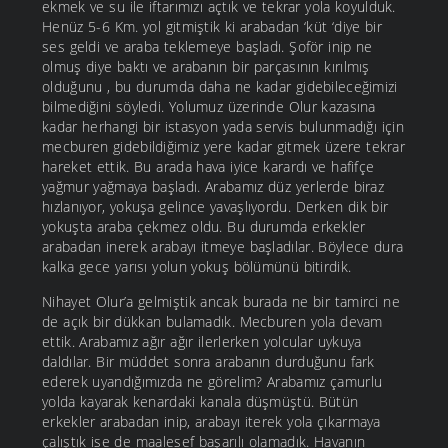
ekmek ve su ile iftarımızı açtık ve tekrar yola koyulduk.
Henüz 5-6 Km. yol gitmiştik ki arabadan ‘küt ‘diye bir
ses geldi ve araba teklemeye başladı. Şoför inip ne
olmuş diye baktı ve arabanın bir parçasının kırılmış
olduğunu , bu durumda daha ne kadar gidebileceğimizi
bilmediğini söyledi. Yolumuz üzerinde Olur kazasına
kadar herhangi bir istasyon yada servis bulunmadığı için
mecburen gidebildiğimiz yere kadar gitmek üzere tekrar
hareket ettik. Bu arada hava iyice karardı ve hafifçe
yağmur yağmaya başladı. Arabamız düz yerlerde biraz
hızlanıyor, yokuşa gelince yavaşlıyordu. Derken dik bir
yokuşta araba çekmez oldu. Bu durumda erkekler
arabadan inerek arabayı itmeye başladılar. Böylece dura
kalka gece yarısı yolun yokuş bölümünü bitirdik.
Nihayet Olur’a gelmiştik ancak burada ne bir tamirci ne
de açık bir dükkan bulamadık. Mecburen yola devam
ettik. Arabamız ağır ağır ilerlerken yolcular uykuya
daldılar. Bir müddet sonra arabanın durduğunu fark
ederek uyandığımızda ne görelim? Arabamız çamurlu
yolda kayarak kenardaki kanala düşmüştü. Bütün
erkekler arabadan inip, arabayı iterek yola çıkarmaya
çalıştık ise de maalesef başarılı olamadık. Havanın