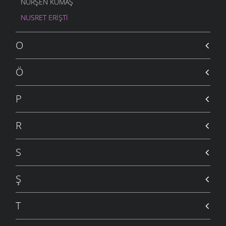
NURŞEN KUMAŞ
NUSRET ERIŞTI
O
Ö
P
R
S
Ş
T