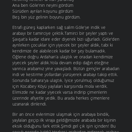
Ana ben Göle’nin neyini gördüm
Sürüden ayrılan koyunu gördüm
Beş bin yüz gelinin boyunu gördüm.
Etrafı güneş kaplarken sağ salim Göle’ye indik ve
arabayı bir tamirciye çektik.Tamirci bir şeyler yaptı ve
Şavşat’a kadar idare eder diyerek bizi uğurladı. Göle'den
ayrılırken çocuklar için yiyecek bir şeyler aldık, tabi ki
kendimize de alabilecek kadar bir şey bulamadık.
Öğlene doğru Ardahan’a ulaştık ve oradan kendimize
yiyecek şeyler aldık.Yola devam edip dağın eteğine
varınca arabamız yine yavaşladı. Bütün gençler arabadan
indi ve kestirme yollardan yürüyerek arabayı takip ettik.
Sonunda Sahara'ya ulaştık. İyice yorulmuş olduğumuz
için Kocabey Köyü yaylaları karşısında mola verdik.
Elimizde ne kadar yiyecek varsa indirip çimenlerin
üzerinde afiyetle yedik. Bu arada herkes çimenlere
uzanarak dinlendi.
Bir an önce evlerimize ulaşmak için arabaya bindik,
yaylaları geçip ilk viraja geldiğimizde arabada bir kişinin
eksik olduğunu fark ettik.Şimdi gel çık işin içinden! Bu
çocuk nerede kaldı? Herkesi arabadan indirerek arabayı