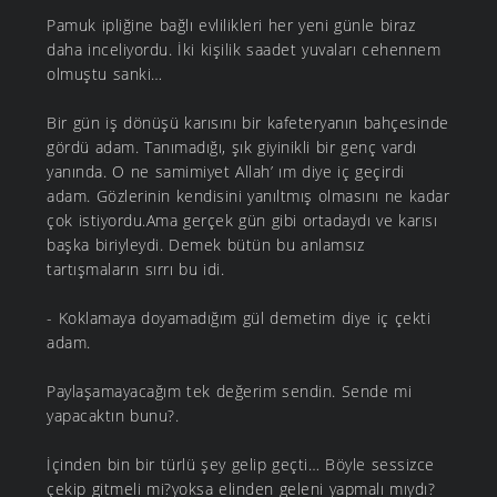
Pamuk ipliğine bağlı evlilikleri her yeni günle biraz
daha inceliyordu. İki kişilik saadet yuvaları cehennem
olmuştu sanki…
Bir gün iş dönüşü karısını bir kafeteryanın bahçesinde
gördü adam. Tanımadığı, şık giyinikli bir genç vardı
yanında. O ne samimiyet Allah’ ım diye iç geçirdi
adam. Gözlerinin kendisini yanıltmış olmasını ne kadar
çok istiyordu.Ama gerçek gün gibi ortadaydı ve karısı
başka biriyleydi. Demek bütün bu anlamsız
tartışmaların sırrı bu idi.
- Koklamaya doyamadığım gül demetim diye iç çekti
adam.
Paylaşamayacağım tek değerim sendin. Sende mi
yapacaktın bunu?.
İçinden bin bir türlü şey gelip geçti… Böyle sessizce
çekip gitmeli mi?yoksa elinden geleni yapmalı mıydı?