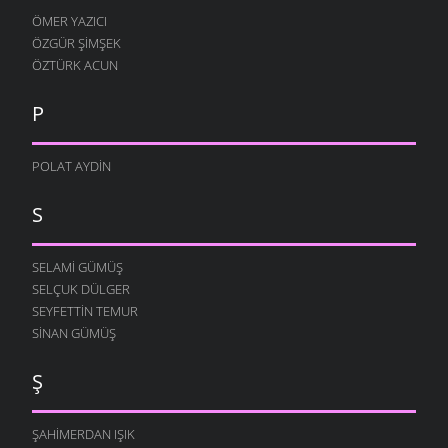
ÖMER YAZICI
ÖZGÜR ŞIMŞEK
ÖZTÜRK ACUN
P
POLAT AYDIN
S
SELAMI GÜMÜŞ
SELÇUK DÜLGER
SEYFETTIN TEMUR
SINAN GÜMÜŞ
Ş
ŞAHIMERDAN IŞIK