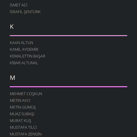
İSMET ACI
İSRAFIL ŞENTÜRK
K
KAAN ALTUN
KAMIL AYDEMIR
KEMALETTIN BAŞAR
KIBAR ALTUNAL
M
MEHMET COŞKUN
METIN AVCI
METIN GÜMÜŞ
MUAZ SUBAŞI
MURAT KUŞ
MUSTAFA TILCI
MUSTAFA ZENGIN