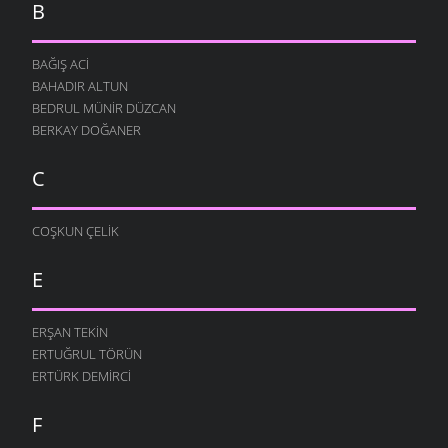
B
BAĞIŞ ACI
BAHADIR ALTUN
BEDRUL MÜNIR DÜZCAN
BERKAY DOĞANER
C
COŞKUN ÇELIK
E
ERŞAN TEKIN
ERTUĞRUL TÖRÜN
ERTÜRK DEMIRCI
F