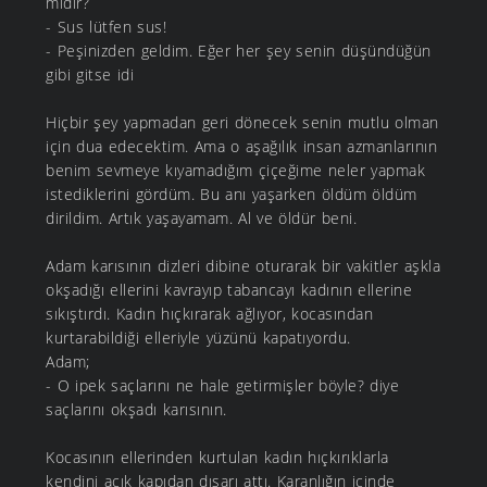
midir?
- Sus lütfen sus!
- Peşinizden geldim. Eğer her şey senin düşündüğün
gibi gitse idi
Hiçbir şey yapmadan geri dönecek senin mutlu olman
için dua edecektim. Ama o aşağılık insan azmanlarının
benim sevmeye kıyamadığım çiçeğime neler yapmak
istediklerini gördüm. Bu anı yaşarken öldüm öldüm
dirildim. Artık yaşayamam. Al ve öldür beni.
Adam karısının dizleri dibine oturarak bir vakitler aşkla
okşadığı ellerini kavrayıp tabancayı kadının ellerine
sıkıştırdı. Kadın hıçkırarak ağlıyor, kocasından
kurtarabildiği elleriyle yüzünü kapatıyordu.
Adam;
- O ipek saçlarını ne hale getirmişler böyle? diye
saçlarını okşadı karısının.
Kocasının ellerinden kurtulan kadın hıçkırıklarla
kendini açık kapıdan dışarı attı. Karanlığın içinde