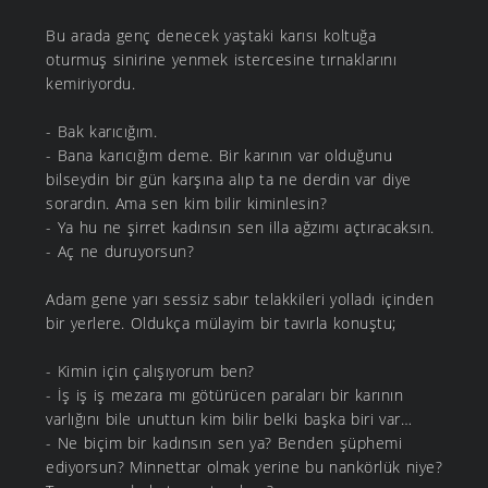
Bu arada genç denecek yaştaki karısı koltuğa
oturmuş sinirine yenmek istercesine tırnaklarını
kemiriyordu.
- Bak karıcığım.
- Bana karıcığım deme. Bir karının var olduğunu
bilseydin bir gün karşına alıp ta ne derdin var diye
sorardın. Ama sen kim bilir kiminlesin?
- Ya hu ne şirret kadınsın sen illa ağzımı açtıracaksın.
- Aç ne duruyorsun?
Adam gene yarı sessiz sabır telakkileri yolladı içinden
bir yerlere. Oldukça mülayim bir tavırla konuştu;
- Kimin için çalışıyorum ben?
- İş iş iş mezara mı götürücen paraları bir karının
varlığını bile unuttun kim bilir belki başka biri var…
- Ne biçim bir kadınsın sen ya? Benden şüphemi
ediyorsun? Minnettar olmak yerine bu nankörlük niye?