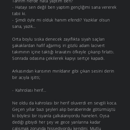
Tanrım nerde hata yaptım ben?
- Hatayı sen değil ben yaptım gençliğimi sana vererek
tabii ki.
- Şimdi öyle mi olduk hanım efendi? Yazıklar olsun
sana, yazık…
Orta boylu sıska denecek zayıflıkta siyah saçları
şakaklardan hafif ağarmış iri gözlü adam lacivert
takımının içine taktığı kravatını öfkeyle çıkarıp fırlattı.
Sonrada odasına çekilerek kapıyı sertçe kapadı.
Arkasından karısının mırıldanır gibi çıkan sesini derin
bir acıyla işitti;
- Kahrolası herif…
Ne oldu da kahrolası bir herif oluverdi en sevgili koca.
Geçen yıllar bazı şeyleri alıp beraberinde götürmüştü
ki böylesi bir isyanla çalkalanıyordu haneleri. Oysa
dediği gibiydi her şey ve gece yarılarına kadar
çalışmak zorunda hissediyordu kendini. Mutlu