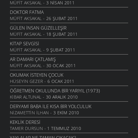
MÜFIT AKSAKAL
- 3 NISAN 2011
DOKTOR FATMA
MÜFIT AKSAKAL
- 26 ŞUBAT 2011
GÜLEN İNSAN GÜZELLEŞIR
MÜFIT AKSAKAL
- 18 ŞUBAT 2011
KITAP SEVGISI
MÜFIT AKSAKAL
- 9 ŞUBAT 2011
AR DAMARI ÇATLAMIŞ
MÜFIT AKSAKAL
- 30 OCAK 2011
OKUMAK İSTEYEN ÇOCUK
HÜSEYIN GEZER
- 6 OCAK 2011
ÖĞRETMEN OKULUNDA BIR YARIYIL (1973)
KIBAR ALTUNAL
- 30 ARALIK 2010
DERYAMI BABA İLE KISA BIR YOLCULUK
NIZAMETTIN İLHAN
- 3 EKIM 2010
KEKLIK DERESI
TAMER DURSUN
- 1 TEMMUZ 2010
YAYLALAR NE ZAMAN ÇIKACAK?