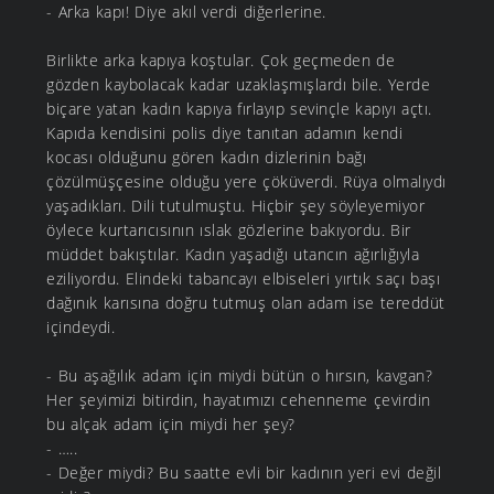
- Arka kapı! Diye akıl verdi diğerlerine.
Birlikte arka kapıya koştular. Çok geçmeden de
gözden kaybolacak kadar uzaklaşmışlardı bile. Yerde
biçare yatan kadın kapıya fırlayıp sevinçle kapıyı açtı.
Kapıda kendisini polis diye tanıtan adamın kendi
kocası olduğunu gören kadın dizlerinin bağı
çözülmüşçesine olduğu yere çöküverdi. Rüya olmalıydı
yaşadıkları. Dili tutulmuştu. Hiçbir şey söyleyemiyor
öylece kurtarıcısının ıslak gözlerine bakıyordu. Bir
müddet bakıştılar. Kadın yaşadığı utancın ağırlığıyla
eziliyordu. Elindeki tabancayı elbiseleri yırtık saçı başı
dağınık karısına doğru tutmuş olan adam ise tereddüt
içindeydi.
- Bu aşağılık adam için miydi bütün o hırsın, kavgan?
Her şeyimizi bitirdin, hayatımızı cehenneme çevirdin
bu alçak adam için miydi her şey?
- …..
- Değer miydi? Bu saatte evli bir kadının yeri evi değil