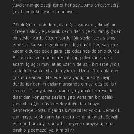
yuvalarının geleceği içindi her şey… Ama anlayamadığı
şey hanedeki isyanın sebebiydi…
Gömleğinin cebinden çıkardığı sigarasını çakmağının
titreyen aleviyle yakarak derin derin çekti. Yanlış giden
bir şeyler vardı. Çözemiyordu. Bir şeyler ters gitmiş
emektar karısının gönlünden düşmüştü.Geç saatlere
kadar oldukça çok sigara içip odasında dolanıp durdu.
Bir ara odasının penceresini açıp gökyüzüne baktı
adam. İç açıcı mavi atlas üzerin de asılı binlerce yıldız
kederinin şahidi gibi duruyor du. Uzun süre onlardan
gözünü alamadı. Nerede hata yaptığını sorgulayıp
durdu içinden. Yıldızların arasında olmayı düşledi bir
zaman… Tam yatağına uzanmış uyumak üzereydi ki
dışarıdan konuşma sesleri işitti Karısının bir delilik
yapabileceğini düşünerek yatağından fırlayıp
pencereye koştu dışarıda kimsecikler yoktu. Demek ki
yanılmıştı. Kuşkularından ötürü kendini kınadı. Sevgili
eşi onu bunca yıl sonra bir heyecan arayışı uğruna
bırakıp gidemezdi ya. Kim bilir?