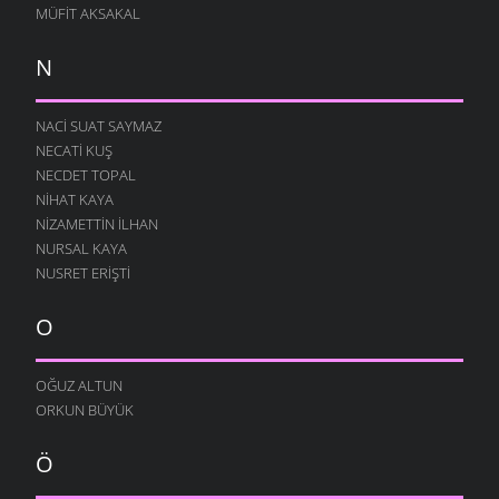
MÜFIT AKSAKAL
N
NACI SUAT SAYMAZ
NECATI KUŞ
NECDET TOPAL
NIHAT KAYA
NIZAMETTIN İLHAN
NURSAL KAYA
NUSRET ERIŞTI
O
OĞUZ ALTUN
ORKUN BÜYÜK
Ö