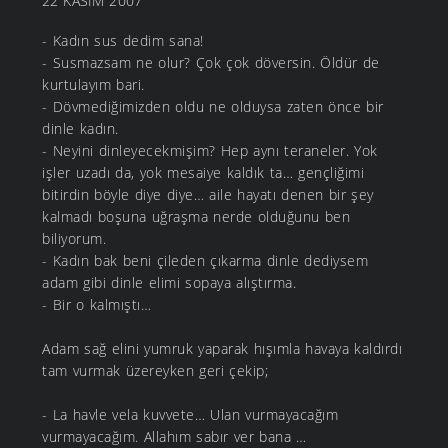
22 KASIM 2007
- Kadın sus dedim sana!
- Susmazsam ne olur? Çok çok döversin. Öldür de
kurtulayım bari.
- Dövmediğimizden oldu ne olduysa zaten önce bir
dinle kadın.
- Neyini dinleyecekmişim? Hep aynı teraneler. Yok
işler uzadı da, yok mesaiye kaldık ta… gençliğimi
bitirdin böyle diye diye… aile hayatı denen bir şey
kalmadı boşuna uğraşma nerde olduğunu ben
biliyorum.
- Kadın bak beni çileden çıkarma dinle dediysem
adam gibi dinle elimi sopaya alıştırma.
- Bir o kalmıştı…
Adam sağ elini yumruk yaparak hışımla havaya kaldırdı
tam vurmak üzereyken geri çekip;
- La havle vela kuvvete… Ulan vurmayacağım
vurmayacağım. Allahım sabır ver bana …