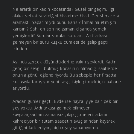
Ne arardı bir kadın kocasında? Güzel bir geçim, ilgi
alaka, şefkat sevildiğini hissetme hissi. Gerisi macera
aramaktı. Yapar mıydı bunu karısı? İhmal mı etmiş ti
karısını? Sahi en son ne zaman dışarıda yemek
yemişlerdi? Sorular sorular sorular… Ardı arkası
gelmeyen bir sürü kuşku cümlesi de gelip geçti
içinden.
Aslında gerçek düşündüklerine yakın şeylerdi. Kadın
genç bir sevgili bulmuş kocasının olmadığı saatlerde
onunla gönül eğlendiriyordu.Bu sebeple her fırsatta
kocasıyla tartışıyor yeni sevgilisiyle gitmek için bahane
arıyordu.
Aradan günler geçti. Evde ise hayra iyiye dair pek bir
şey yoktu. Ardı arkası gelmek bilmeyen
kavgalar,kadının zamansız çıkıp gitmeleri, adamı
kahrediyor bir tutam saadetin avuçlarından kayarak
gittiğini fark ediyor, hiçbir şey yapamıyordu.