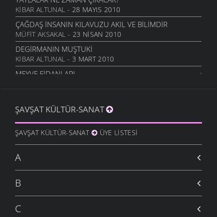
KIBAR ALTUNAL
- 28 MAYIS 2010
ÇAĞDAŞ İNSANIN KILAVUZU AKIL VE BILIMDIR
MÜFIT AKSAKAL
- 23 NISAN 2010
DEGIRMANIN MUŞTUKI
KIBAR ALTUNAL
- 3 MART 2010
MEYVE FIDANLARI
MÜFIT AKSAKAL
- 20 OCAK 2010
BÖYÜK AVI GÖRÜKMIYER...
ŞAVŞAT KÜLTÜR-SANAT
ŞAVŞAT.COM
- 11 OCAK 2010
ZAMAN KIRALIKMIŞ MEĞER
ŞAVŞAT KÜLTÜR-SANAT
ÜYE LISTESI
İSMET ACI
- 9 OCAK 2010
DÜŞÜNCEYI BEYNI İLE BEYNIMIZE KAZDI
A
İSMET ACI
- 9 OCAK 2010
KÖYE GIDELIM
B
İSMET ACI
- 9 OCAK 2010
C