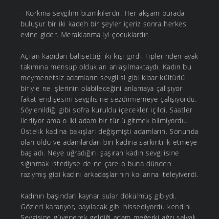
- Korkma sevgilim bizimkilerdir. Her akşam burada
buluşur bir iki kadeh bir şeyler içeriz sonra herkes
evine gider. Meraklanma iyi çocuklardır.
Açılan kapıdan bahsettiği iki kişi girdi. Tiplerinden ayak
takımına mensup oldukları anlaşılmaktaydı. Kadın bu
meymenetsiz adamların sevgilisi gibi kibar kültürlü
biriyle ne işlerinin olabileceğini anlamaya çalışıyor
fakat endişesini sevgilisine sezdirmemeye çalışıyordu.
Söylenildiği gibi sofra kuruldu içecekler içildi. Saatler
ilerliyor ama o iki adam bir türlü gitmek bilmiyordu.
Üstelik kadına bakışları değişmişti adamların. Sonunda
olan oldu ve adamlardan biri kadına sarkıntılık etmeye
başladı. Neye uğradığını şaşıran kadın sevgilisine
sığınmak istediyse de ne çare o buna dünden
razıymış gibi kadını arkadaşlarının kollarına iteleyiverdi.
Kadının başından kaynar sular dökülmüş gibiydi.
Gözleri kararıyor, bayılacak gibi hissediyordu kendini.
Sevgisine güvenerek geldiği adam meğerki ağzı salyalı