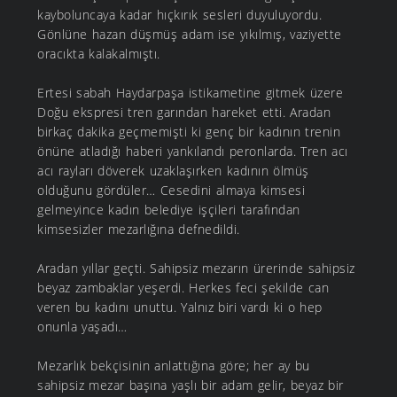
kayboluncaya kadar hıçkırık sesleri duyuluyordu.
Gönlüne hazan düşmüş adam ise yıkılmış, vaziyette
oracıkta kalakalmıştı.
Ertesi sabah Haydarpaşa istikametine gitmek üzere
Doğu ekspresi tren garından hareket etti. Aradan
birkaç dakika geçmemişti ki genç bir kadının trenin
önüne atladığı haberi yankılandı peronlarda. Tren acı
acı rayları döverek uzaklaşırken kadının ölmüş
olduğunu gördüler… Cesedini almaya kimsesi
gelmeyince kadın belediye işçileri tarafından
kimsesizler mezarlığına defnedildi.
Aradan yıllar geçti. Sahipsiz mezarın ürerinde sahipsiz
beyaz zambaklar yeşerdi. Herkes feci şekilde can
veren bu kadını unuttu. Yalnız biri vardı ki o hep
onunla yaşadı…
Mezarlık bekçisinin anlattığına göre; her ay bu
sahipsiz mezar başına yaşlı bir adam gelir, beyaz bir