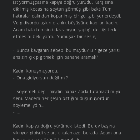
istiyormuşçasına kapıya doğru yürüdü. Karşısına
dikilmiş kocasına şeytan görmüş gibi baktı.Tüm
hatıralar dalından koparılmış bir gül gibi yerlerdeydi.
Ve gidiyordu aşkın o anlık büyüsüne kapılan kadın.
Adam hala temkinli davranıyor, yaptığı deliliği terk
etmesini bekliyordu. Yumuşak bir sesle;
- Bunca kavganın sebebi bu muydu? Bir gece yarısı
ansızın çıkıp gitmek için bahane aramak?
Kadın konuşmuyordu.
- Ona gidiyorsun değil mi?
- ….
- Söylemeli değil miydin bana? Zorla tutamazdım ya
seni. Madem her şeyin bittiğini düşünüyordun
söylemeliydin…
- …
Kadın kapıya doğru yürümek istedi. Bu ev başına
yıkılıyor gibiydi ve artık kalamazdı burada. Adam ona
kapıyı açarak sözünü tamamladı;