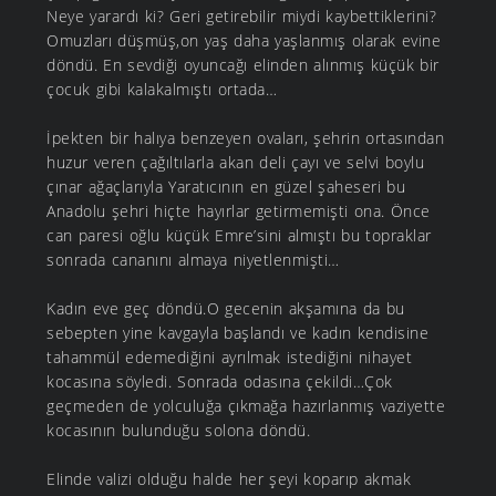
Neye yarardı ki? Geri getirebilir miydi kaybettiklerini?
Omuzları düşmüş,on yaş daha yaşlanmış olarak evine
döndü. En sevdiği oyuncağı elinden alınmış küçük bir
çocuk gibi kalakalmıştı ortada…
İpekten bir halıya benzeyen ovaları, şehrin ortasından
huzur veren çağıltılarla akan deli çayı ve selvi boylu
çınar ağaçlarıyla Yaratıcının en güzel şaheseri bu
Anadolu şehri hiçte hayırlar getirmemişti ona. Önce
can paresi oğlu küçük Emre’sini almıştı bu topraklar
sonrada cananını almaya niyetlenmişti…
Kadın eve geç döndü.O gecenin akşamına da bu
sebepten yine kavgayla başlandı ve kadın kendisine
tahammül edemediğini ayrılmak istediğini nihayet
kocasına söyledi. Sonrada odasına çekildi…Çok
geçmeden de yolculuğa çıkmağa hazırlanmış vaziyette
kocasının bulunduğu solona döndü.
Elinde valizi olduğu halde her şeyi koparıp akmak