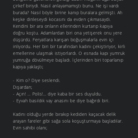
çirkef biriydi. Nasıl anlayamamıştı bunu. Ne işi vardı
burada? Nasıl böyle birine kanıp buralara gelmişti. Ah
keşke dinleseydi kocasını da evden çıkmasaydı.
Kendini bir ara onların ellerinden kurtarıp kapıya
doğru koştu. Adamlardan biri ona yetişerek onu yere
düşürdü. Feryatlara karışan boğuşmalarla evin içi
inliyordu. Her biri bir tarafından kadını çekiştiriyor, kirli
emellerine ulaşmak istiyorlardı. O esnada kapı yumruk
yumruğa dövülmeye başladı. İçlerinden biri toparlanıp
kapıya yaklaştı;
- Kim o? Diye seslendi.
Dışardan;
- Açın! … Polis!… diye kaba bir ses duyuldu.
- Eyvah basıldık vay anasını be diye bağırdı biri.
Kadını olduğu yerde bırakıp kediden kaçacak delik
arayan fareler gibi sağa sola koşuşturmaya başladılar.
Evin sahibi olanı;