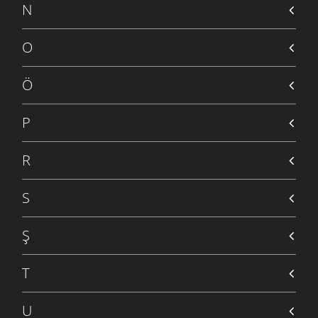
N
O
Ö
P
R
S
Ş
T
U