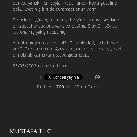
pembe yanaklı, bir ceylan kadar ürkek köylü güzeline
dek... Evet hiç biri dolduramadı onun yerini.
Bir aşk, bir güven, bir inanış, bir yürek yarası, sevdanın
en sadesi ancak ona yakışıyordu.Ama ölümün böylesi
ise ona hiç yakışmadı... hiç...
Adı bilinmeyen o asker mi?.. O benim kağıt gibi beyaz
küçücük hafızam da ağzı salyalı, onursuz, ruhsuz, çirkef
biri olarak kalmaktan öteye gidemedi...
25/03/2002 narlıdere-İzmir
Bu İçerik
760
Kez Görüntülendi
MUSTAFA TILCI