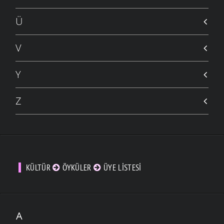
Ü
V
Y
Z
KÜLTÜR
ÖYKÜLER
ÜYE LISTESI
A