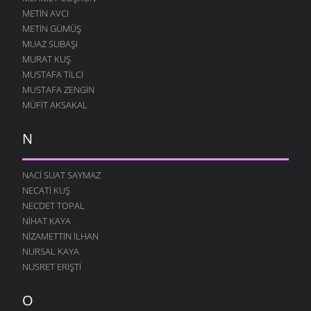
METIN AVCI
METIN GÜMÜŞ
MUAZ SUBAŞI
MURAT KUŞ
MUSTAFA TILCI
MUSTAFA ZENGIN
MÜFIT AKSAKAL
N
NACI SUAT SAYMAZ
NECATI KUŞ
NECDET TOPAL
NIHAT KAYA
NIZAMETTIN İLHAN
NURSAL KAYA
NUSRET ERIŞTI
O