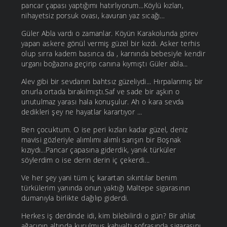
pancar çapası yaptığımı hatırlıyorum...Köylü kızları,
nihayetsiz porsuk ovası, kavuran yaz sıcağı…
Güler Abla vardı o zamanlar. Köyün Karakolunda görev
yapan askere gönül vermiş güzel bir kızdı. Asker terhis
olup sırra kadem basınca da , karnında bebesiyle kendir
urganı boğazına geçirip canına kıymıştı Güler abla...
Alev gibi bir sevdanın bahtsız güzeliydi... Hırpalanmış bir
onurla ortada bırakılmıştı.Saf ve sade bir aşkın o
unutulmaz yarası hala konuşulur. Ah o kara sevda
dedikleri şey ne hayatlar karartıyor ...
Ben çocuktum. O ise peri kızları kadar güzel, deniz
mavisi gözleriyle alımlımı alımlı sarışın bir Boşnak
kızıydı...Pancar çapasına giderdik, yanık türküler
söylerdim o ise derin derin iç çekerdi...
Ve her şey yani tüm iç karartan sıkıntılar benim
türkülerim yanında onun yaktığı Maltepe sigarasının
dumanıyla birlikte dağılıp giderdi.
Herkes iş derdinde idi, kim bilebilirdi o gün? Bir ahlat
ağacının altında kurulmuş kahvaltı sofrasında sigarasını