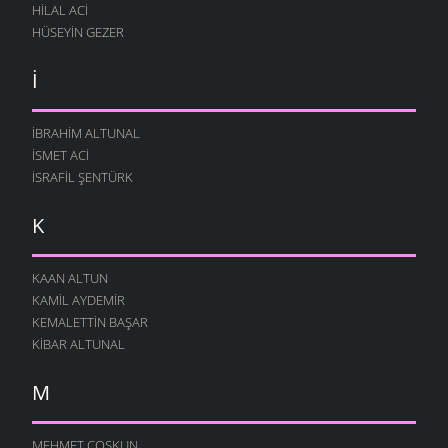
HILAL ACI
HÜSEYIN GEZER
İ
İBRAHIM ALTUNAL
İSMET ACI
İSRAFIL ŞENTÜRK
K
KAAN ALTUN
KAMIL AYDEMIR
KEMALETTIN BAŞAR
KIBAR ALTUNAL
M
MEHMET COŞKUN