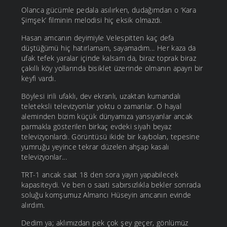
Olanca gücümle pedala asılırken, dudağımdan o ‘Kara
Şimşek’ filminin melodisi hiç eksik olmazdı.
Hasan amcanın deyimiyle Velespitten kaç defa
düştüğümü hiç hatırlamam, sayamadım... Her kaza da
ufak tefek yaralar içinde kalsam da, biraz toprak biraz
çakıllı köy yollarında bisiklet üzerinde olmanın apayrı bir
keyfi vardı.
Böylesi irili ufaklı, dev ekranlı, uzaktan kumandalı
teleteksli televizyonlar yoktu o zamanlar. O hayal
aleminden bizim küçük dünyamıza yansıyanlar ancak
parmakla gösterilen birkaç evdeki siyah beyaz
televizyonlardı. Görüntüsü ikide bir kaybolan, tepesine
yumruğu yeyince tekrar düzelen ahşap kasalı
televizyonlar...
TRT-1 ancak saat 18 den sora yayın yapabilecek
kapasiteydi. Ve ben o saati sabırsızlıkla bekler sonrada
soluğu komşumuz Almancı Hüseyin amcanın evinde
alırdım.
Dedim ya; aklımızdan pek çok şey geçer, gönlümüz