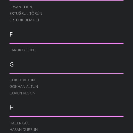
ERŞAN TEKIN
ERTUĞRUL TÖRÜN
ERTÜRK DEMIRCI
F
FARUK BILGIN
G
GÖKÇE ALTUN
GÖKHAN ALTUN
GÜVEN KESKIN
H
HACER GÜL
HASAN DURSUN