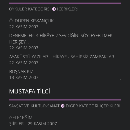
ÖYKÜLER KATEGORISI
İÇERIKLERI
ÖLDÜREN KISKANÇLIK
22 KASIM 2007
DENEMELER: 4 HIKÂYE-2 SEVDIĞINI SÖYLEYEBILMEK
HER ŞEY…
22 KASIM 2007
AYAKÜSTÜ YAZILAR... HIKAYE - SAHIPSIZ ZAMBAKLAR
22 KASIM 2007
BOŞNAK KIZI
13 KASIM 2007
MUSTAFA TILCI
ŞAVŞAT VE KÜLTÜR-SANAT
DIĞER KATEGORI İÇERIKLERI
GELECEĞIM...
ŞIIRLER
- 29 KASIM 2007