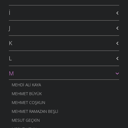
İ
J
K
L
M
MEHDI ALI KAYA
MEHMET BÜYÜK
MEHMET COŞKUN
MEHMET RAMAZAN BEŞLI
MESUT GEÇKIN