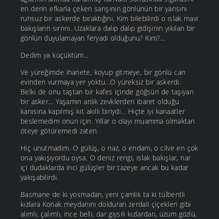
en derin efkarla çeken sarışının gönlünün bir yarısını
ruhsuz bir askerde bıraktığını. Kim bilebilirdi o ıslak mavi
bakışların sırrını. Uzaklara dalıp dalıp gidişinin yıkılan bir
gönlün duyulamayan feryadı olduğunu? Kim?...
Dedim ya küçüktüm...
Ve yüreğimde ihanete, koyup gitmeye, bir gönlü can
evinden vurmaya yer yoktu...O yüreksiz bir askerdi.
Belki de onu taştan bir kafes içinde göğsün de taşıyan
bir asker... Yaşamın anlık zevklerden ibaret olduğu
kanısına kapılmış kıt akıllı biriydi… Hiçte iyi kanaatler
beslemedim onun için. Yıllar o olayı muamma olmaktan
öteye götüremedi zaten.
Hiç unutmadım. O gülüş, o naz, o endam, o cilve en çok
ona yakışıyordu oysa. O deniz rengi, ıslak bakışlar, nar
içi dudaklarda inci gülüşler bir tazeye ancak bu kadar
yakışabilirdi.
Basmane de ki yosmadan, yeni çamlık ta ki tülbentli
kızlara Konak meydanını dolduran zerdali çiçekleri gibi
alımlı, çalımlı, ince belli, dar giysili kızlardan, üzüm gözlü,