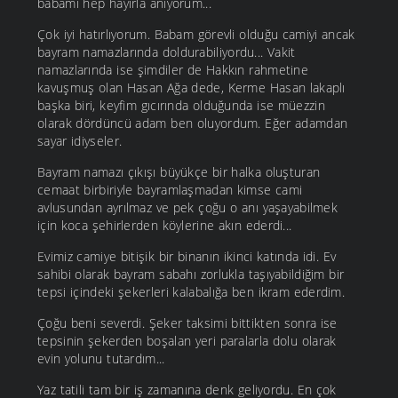
babamı hep hayırla anıyorum...
Çok iyi hatırlıyorum. Babam görevli olduğu camiyi ancak
bayram namazlarında doldurabiliyordu... Vakit
namazlarında ise şimdiler de Hakkın rahmetine
kavuşmuş olan Hasan Ağa dede, Kerme Hasan lakaplı
başka biri, keyfim gıcırında olduğunda ise müezzin
olarak dördüncü adam ben oluyordum. Eğer adamdan
sayar idiyseler.
Bayram namazı çıkışı büyükçe bir halka oluşturan
cemaat birbiriyle bayramlaşmadan kimse cami
avlusundan ayrılmaz ve pek çoğu o anı yaşayabilmek
için koca şehirlerden köylerine akın ederdi...
Evimiz camiye bitişik bir binanın ikinci katında idi. Ev
sahibi olarak bayram sabahı zorlukla taşıyabildiğim bir
tepsi içindeki şekerleri kalabalığa ben ikram ederdim.
Çoğu beni severdi. Şeker taksimi bittikten sonra ise
tepsinin şekerden boşalan yeri paralarla dolu olarak
evin yolunu tutardım...
Yaz tatili tam bir iş zamanına denk geliyordu. En çok