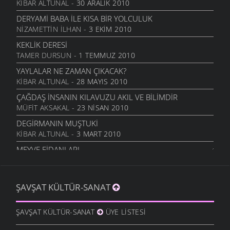
KIBAR ALTUNAL
- 30 ARALIK 2010
DERYAMI BABA İLE KISA BIR YOLCULUK
NIZAMETTIN İLHAN
- 3 EKIM 2010
KEKLIK DERESI
TAMER DURSUN
- 1 TEMMUZ 2010
YAYLALAR NE ZAMAN ÇIKACAK?
KIBAR ALTUNAL
- 28 MAYIS 2010
ÇAĞDAŞ İNSANIN KILAVUZU AKIL VE BILIMDIR
MÜFIT AKSAKAL
- 23 NISAN 2010
DEGIRMANIN MUŞTUKI
KIBAR ALTUNAL
- 3 MART 2010
MEYVE FIDANLARI
MÜFIT AKSAKAL
- 20 OCAK 2010
BÖYÜK AVI GÖRÜKMIYER...
ŞAVŞAT KÜLTÜR-SANAT
ŞAVŞAT.COM
- 11 OCAK 2010
ZAMAN KIRALIKMIŞ MEĞER
ŞAVŞAT KÜLTÜR-SANAT
ÜYE LISTESI
İSMET ACI
- 9 OCAK 2010
DÜŞÜNCEYI BEYNI İLE BEYNIMIZE KAZDI