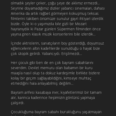
olmadık şeyler çeker, çoğu şeye de aklımız ermezdi...
Seyrine doyamadığımız diziler yabancı sinemaları, dahası
Amerika da artık rağbet görmeyen kokuşmuş teksas
filmlerini takiben önümüze sunulur gayri ihtiyari izlerdik
bizde. Öyle ki o yaşımızda bile gizli bir Mozart
hayranıydık ki Pazar günleri Süpermen filminden önce
yayına giren klasik müzik konserlerini bile izlerdik...
İçinde aktrislerin, sanatçıların boy gösterdiği, doyumsuz
eğlencelerin altın kadehlerde sunulduğu o hayat bize
çok ütopik gelirdi. Yabancıydı. Erişilmezdi...
Her çocuk gibi ben de en çok bayram sabahlarını
severdim. Devlet memuru olan babamın bir kuru
maaşla nasıl olup ta dokuz kardeşimle birlikte bizlere
kolay bir geçim sağlayabildiğini, kimseye muhtaç
etmediğini hala anlayabilmiş değilim...
Bayram arifesi kasabaya iner, kıyafetlerimizi bir tamam
alır, karınca kaderince hepimizin gönlünü yapmaya
çalışırdı.
Çocukluğuma bayram sabahı burukluğunu yaşatmayan