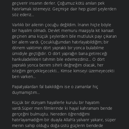
geçiverir insanın derler. Çoğumuz kötü anıları pek
hatırlamak istemeyiz. Geçmişe dair hep güzel şeylerden
söz ederiz…
Varlıklı bir ailenin çocuğu değildim. İnanın hiçte böyle
bir hayalim olmadı. Devlet memuru maaşıyla kıt kanaat
geçinen ama küçük şeylerden bile mutluluk payı çıkaran
bir ailem vardı. Çocukluğumdan hatırlayabildiğim; bir
dönem vaktimin dört yapraklı bir yonca bulabilme
ümidiyle geçtiğidir. O dört yaprağın bana getireceği
harikuladelikleri tahmin bile edemezdiniz... O dört
yapraklı yonca benim sihirli değneğim olacak, her
isteğim gerçekleşecekti... Kimse kimseyi üzemeyecekti
ben varken...
Papatyalardan fal bakıldığını ise o zamanlar hiç
duymamıştım...
Küçük bir dünyam hayallerle kurulu bir hayatım
vardı.Süper men filmlerinde ki hayal kahramanı bende
gerçeğini bulmuştu. Nereden öğrendiğimi
hatırlayamadığım bir duayla Allah’a yalvarır yakarır, süper
menin sahip olduğu doğa üstü güçlerin bendede