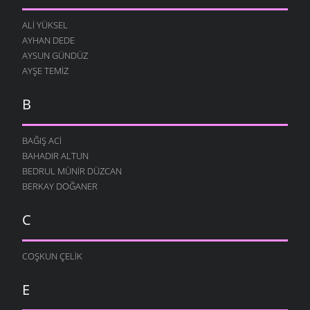
ALI YÜKSEL
AYHAN DEDE
AYSUN GÜNDÜZ
AYŞE TEMIZ
B
BAĞIŞ ACI
BAHADIR ALTUN
BEDRUL MÜNIR DÜZCAN
BERKAY DOĞANER
C
COŞKUN ÇELIK
E