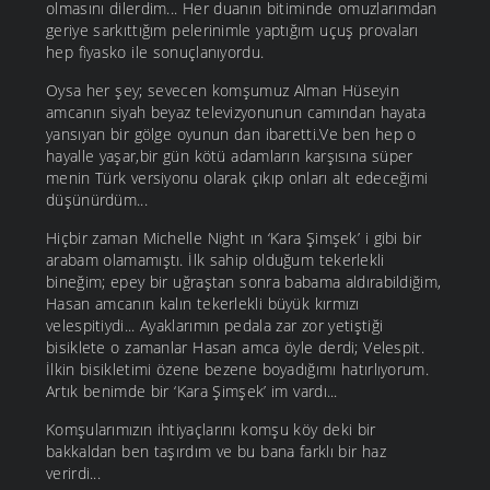
olmasını dilerdim... Her duanın bitiminde omuzlarımdan
geriye sarkıttığım pelerinimle yaptığım uçuş provaları
hep fiyasko ile sonuçlanıyordu.
Oysa her şey; sevecen komşumuz Alman Hüseyin
amcanın siyah beyaz televizyonunun camından hayata
yansıyan bir gölge oyunun dan ibaretti.Ve ben hep o
hayalle yaşar,bir gün kötü adamların karşısına süper
menin Türk versiyonu olarak çıkıp onları alt edeceğimi
düşünürdüm...
Hiçbir zaman Michelle Night ın ‘Kara Şimşek’ i gibi bir
arabam olamamıştı. İlk sahip olduğum tekerlekli
bineğim; epey bir uğraştan sonra babama aldırabildiğim,
Hasan amcanın kalın tekerlekli büyük kırmızı
velespitiydi... Ayaklarımın pedala zar zor yetiştiği
bisiklete o zamanlar Hasan amca öyle derdi; Velespit.
İlkin bisikletimi özene bezene boyadığımı hatırlıyorum.
Artık benimde bir ‘Kara Şimşek’ im vardı...
Komşularımızın ihtiyaçlarını komşu köy deki bir
bakkaldan ben taşırdım ve bu bana farklı bir haz
verirdi...