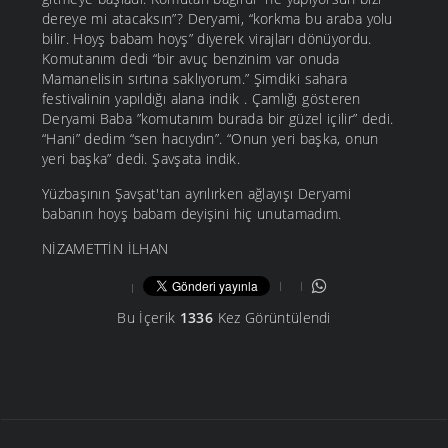
dereye mi atacaksın”? Deryami, “korkma bu araba yolu
bilir. Hoyş babam hoyş” diyerek virajları dönüyordu.
Komutanım dedi “bir avuç benzinim var onuda
Mamanelisin sırtına saklıyorum.” Şimdiki sahara
festivalinin yapıldığı alana indik . Çamlığı gösteren
Deryami Baba ”komutanım burada bir güzel içilir” dedi.
“Hani” dedim “sen hacıydın”. “Onun yeri başka, onun
yeri başka” dedi. Şavşata indik.
Yüzbaşının Şavşat'tan ayrılırken ağlayışı Deryami
babanın hoyş babam deyişini hiç unutamadım.
NİZAMETTİN İLHAN
Bu İçerik
1336
Kez Görüntülendi