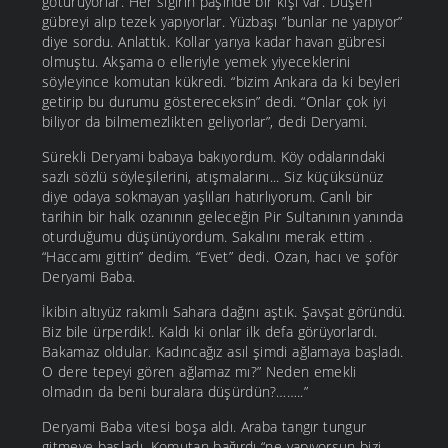
götürüyorlar. Her sığırın paşinde bir kişi var. Düşen
gübreyi alıp tezek yapıyorlar. Yüzbaşı ”bunlar ne yapıyor”
diye sordu. Anlattık. Kollar yarıya kadar havan gübresi
olmuştu. Akşama o elleriyle yemek yiyeceklerini
söyleyince komutan kükredi. “bizim Ankara da ki beyleri
getirip bu durumu göstereceksin” dedi. “Onlar çok iyi
biliyor da bilmemezlikten geliyorlar”, dedi Deryami.
Sürekli Deryami babaya bakıyordum. Köy odalarındaki
sazlı sözlü söyleşilerini, atışmalarını... Siz küçüksünüz
diye odaya sokmayan yaşlıları hatırlıyorum. Canlı bir
tarihin bir halk ozanının geleceğin Pir Sultanının yanında
oturduğumu düşünüyordum. Sakalını merak ettim .
“Haccamı gittin” dedim. “Evet” dedi. Ozan, hacı ve şoför
Deryami Baba.
İkibin altıyüz rakımlı Sahara dağını aştık. Şavşat göründü.
Biz bile ürperdik!. Kaldı ki onlar ilk defa görüyorlardı.
Bakamaz oldular. Kadıncağız asıl şimdi ağlamaya başladı.
O dere tepeyi gören ağlamaz mı?” Neden emekli
olmadın da beni buralara düşürdün?……..”
Deryami Baba vitesi boşa aldı. Araba tangır tungur
gitmeye başladı. Komutan bağırdı “ne yapıyorsun bizi