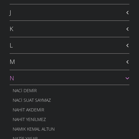
J
K
L
M
N
NACI DEMIR
NACI SUAT SAYMAZ
NAHIT AKDEMIR
NAHIT YENILMEZ
NAMIK KEMAL ALTUN
NAZIF YAŞAR