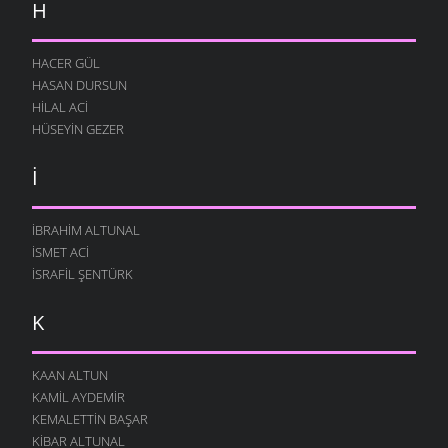
H
HACER GÜL
HASAN DURSUN
HILAL ACI
HÜSEYIN GEZER
İ
İBRAHIM ALTUNAL
İSMET ACI
İSRAFIL ŞENTÜRK
K
KAAN ALTUN
KAMIL AYDEMIR
KEMALETTIN BAŞAR
KIBAR ALTUNAL