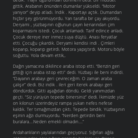
gittik. Arabanın önünden dumanlar yükseldi. “Motor
yanıyor” deyip atladı. İndik . Kaportayı açtık. Dumandan
hiçbir şey görünmüyordu. Yan tarafta bir çay akıyordu.
Deryami , yüzbaşının oğlunun çayın kenarından çim
koparmasını istedi. Çocuk anlamadı. Tarif edince anladı.
Çocuk dereye iner inmez suya düştü. Anası feryatlar
etti. Çocuğu çıkardık. Deryami kendisi indi . Çimleri
koparıp, koparıp getirdi. Motora yapıştırdı. Motoru böyle
soğuttu. Yola devam ettik,.
Dağın yamacına dikilince araba istop etti. “Benzin geri
gittiği için araba istop etti” dedi. Yüzbaşı ile beni indirdi.
“Dayanın arabayı geri çevireceğim. O zaman araba
çalışır” dedi. Biz indik . ileri geri iterek arabayı geri
döndürdük. Gitti aşağıdan döndü. Geldi yanımızdan
geçti. “Siz yürüyün tepede binersiniz” dedi. İkimizde yüz
on kilonun üzerindeyiz rampa yukarı nefes nefese
kaldık. Ter tırnağımızdan çıktı. Tepede bindik. Yüzbaşının
eşinin ağzı durmuyordu. “Nerden getirdin beni
buralara….Neden emekli olmadın….”
Ardahanlıların yaylalarından geçiyoruz. Sığırları ağıla