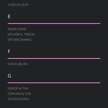
COŞKUN ÇELIK
E
ERŞAN TEKIN
ERTUĞRUL TÖRÜN
ERTÜRK DEMIRCI
F
FARUK BILGIN
G
GÖKÇE ALTUN
GÖKHAN ALTUN
GÜVEN KESKIN