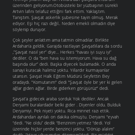
üzerinden geliyorum.Otobüsteki bir yüzbaşının sürekli
Artvin lafını telafuz ettiğini fark ettim. Yaklaştım.
Tanıştım. Şavşat askerlik şubesine tayin olmuş. Merak
ediyor. Eşi hiç razı değil.. Neden emekli olmadın diye
söylenip duruyor.
Çok şeyler anlattım ama tatmin olmadılar. Birlikte
Ardahan’a geldik. Garajda rastlayan Şavşatlılara da sordu
,”Şavşat nasıl yer” diye… Herkes “havası iyi suyu iyi”
dediler. O da “ben hava su istemiyorum. Hava su dağ
başında olur” dedi. Başka diyecek bulamadık. O anda
sanayi kuracak halimiz yoktu. Yıllardır kurmayanlar
utansın. Şavşat Halk Eğitim Müdürü Seyfettin Bey
oradaydı. "Komutanım" dedi "Şavşat öyle bir yer ki gelen
ağlar giden ağlar. Birde giderken görüşürüz" dedi.
Şavşat’a gidecek araba sorduk Yok dediler. Ancak
Deryami buralardadır belki gider . Diyenler oldu. Bulduk
Deryamiyi. Pek niyeti yoktu. Rica minnet razı ettik.
Ardahandan ayrılalı on dakika olmuştu. Deryami "eyvah
“dedi. “Ne oldu” dedik “Benzinim yetmez “dedi. Yol
üzerinde hiçbir yerde benzinci yoktu. “Dönüp alalım”
dedik. “Hayır uğurumdan dönmem”dedi. Bir müddet