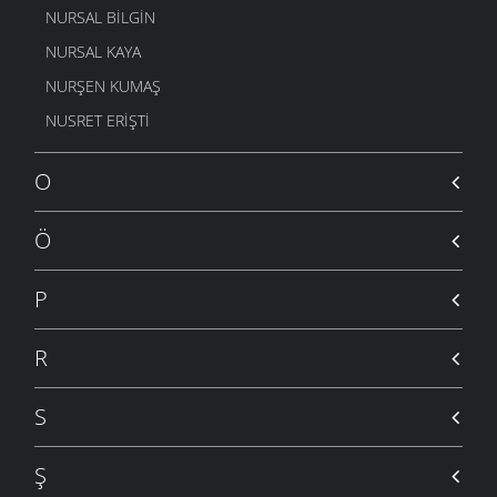
NURSAL BILGIN
NURSAL KAYA
NURŞEN KUMAŞ
NUSRET ERIŞTI
O
Ö
P
R
S
Ş