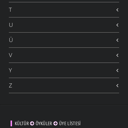
T
U
Ü
V
Y
Z
KÜLTÜR
ÖYKÜLER
ÜYE LISTESI