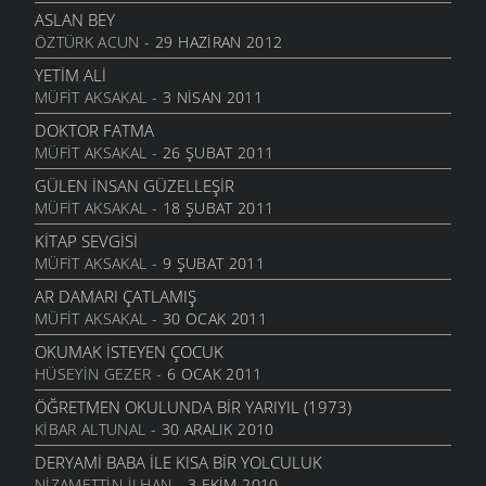
ŞIIRLER
- 23 NISAN 2009
ASLAN BEY
ÖZTÜRK ACUN
- 29 HAZIRAN 2012
İSTANBUL
ŞIIRLER
- 9 NISAN 2009
YETIM ALI
MÜFIT AKSAKAL
- 3 NISAN 2011
VAYNA DESTANI (ANAM GÜLHANIM)
ŞIIRLER
- 7 NISAN 2009
DOKTOR FATMA
MÜFIT AKSAKAL
- 26 ŞUBAT 2011
GURBET
ŞIIRLER
- 7 NISAN 2009
GÜLEN İNSAN GÜZELLEŞIR
MÜFIT AKSAKAL
- 18 ŞUBAT 2011
KRIZ
ŞIIRLER
- 5 NISAN 2009
KITAP SEVGISI
MÜFIT AKSAKAL
- 9 ŞUBAT 2011
ARTVINLI
ŞIIRLER
- 5 NISAN 2009
AR DAMARI ÇATLAMIŞ
MÜFIT AKSAKAL
- 30 OCAK 2011
TÜRKIYEM
ŞIIRLER
- 1 NISAN 2009
OKUMAK İSTEYEN ÇOCUK
HÜSEYIN GEZER
- 6 OCAK 2011
ANNELER GÜNÜ ÜZERINE
ŞIIRLER
- 31 MART 2009
ÖĞRETMEN OKULUNDA BIR YARIYIL (1973)
KIBAR ALTUNAL
- 30 ARALIK 2010
AĞLAR GÖRDÜM DÜNYAYI
ŞIIRLER
- 29 MART 2009
DERYAMI BABA İLE KISA BIR YOLCULUK
NIZAMETTIN İLHAN
- 3 EKIM 2010