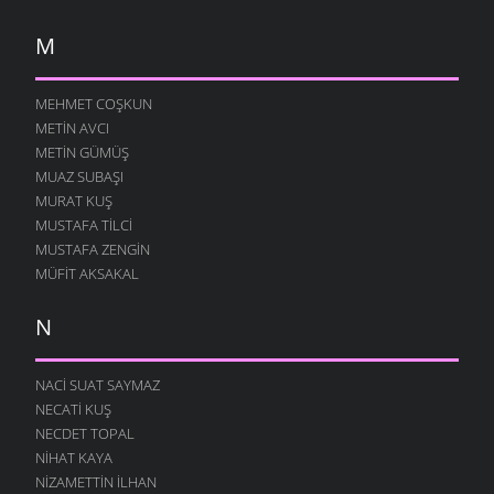
M
MEHMET COŞKUN
METIN AVCI
METIN GÜMÜŞ
MUAZ SUBAŞI
MURAT KUŞ
MUSTAFA TILCI
MUSTAFA ZENGIN
MÜFIT AKSAKAL
N
NACI SUAT SAYMAZ
NECATI KUŞ
NECDET TOPAL
NIHAT KAYA
NIZAMETTIN İLHAN