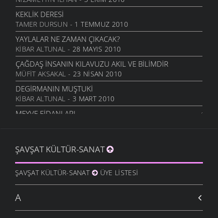
İNSANLIK
ŞIIRLER
- 27 MART 2009
KEKLIK DERESI
TAMER DURSUN
- 1 TEMMUZ 2010
YAYLALAR NE ZAMAN ÇIKACAK?
KIBAR ALTUNAL
- 28 MAYIS 2010
ÇAĞDAŞ İNSANIN KILAVUZU AKIL VE BILIMDIR
MÜFIT AKSAKAL
- 23 NISAN 2010
DEGIRMANIN MUŞTUKI
KIBAR ALTUNAL
- 3 MART 2010
MEYVE FIDANLARI
MÜFIT AKSAKAL
- 20 OCAK 2010
BÖYÜK AVI GÖRÜKMIYER...
ŞAVŞAT KÜLTÜR-SANAT
ŞAVŞAT.COM
- 11 OCAK 2010
ZAMAN KIRALIKMIŞ MEĞER
ŞAVŞAT KÜLTÜR-SANAT
ÜYE LISTESI
İSMET ACI
- 9 OCAK 2010
DÜŞÜNCEYI BEYNI İLE BEYNIMIZE KAZDI
A
İSMET ACI
- 9 OCAK 2010
KÖYE GIDELIM