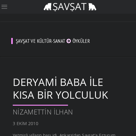
ŞAVŞAT VE KÜLTÜR-SANAT
ÖYKÜLER
DERYAMI BABA İLE
KISA BIR YOLCULUK
NIZAMETTIN İLHAN
3 EKIM 2010
Yetmişli yılların başı idi. Ankara’dan Şavşat’a Erzurum