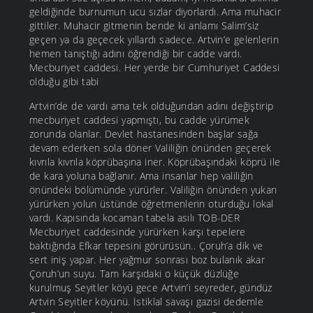
geldiğinde burnumun ucu sızlar diyorlardı. Ama muhacir
gittiler. Muhacir gitmenin bende ki anlamı Salim’siz
geçen ya da geçecek yıllardı sadece. Artvin’e gelenlerin
hemen tanıştığı adını öğrendiği bir cadde vardı.
Mecburiyet caddesi. Her yerde bir Cumhuriyet Caddesi
olduğu gibi tabi
Artvin’de de vardı ama tek olduğundan adını değiştirip
mecburiyet caddesi yapmıştı, bu cadde yürümek
zorunda olanlar. Devlet hastanesinden başlar sağa
devam ederken sola döner Valiliğin önünden geçerek
kıvrıla kıvrıla köprübaşına iner. Köprübaşındaki köprü ile
de kara yoluna bağlanır. Ama insanlar hep valiliğin
önündeki bölümünde yürürler. Valiliğin önünden yukarı
yürürken yolun üstünde öğretmenlerin oturduğu lokal
vardı. Kapısında kocaman tabela asılı TOB-DER
Mecburiyet caddesinde yürürken karşı tepelere
baktığında Efkar tepesini görürüsün.. Çoruh’a dik ve
sert iniş yapar. Her yağmur sonrası boz bulanık akar
Çoruh’un suyu. Tam karşıdaki o küçük düzlüğe
kurulmuş Seyitler köyü gece Artvin’i seyreder, gündüz
Artvin Seyitler köyünü. İstiklal savaşı gazisi dedemle