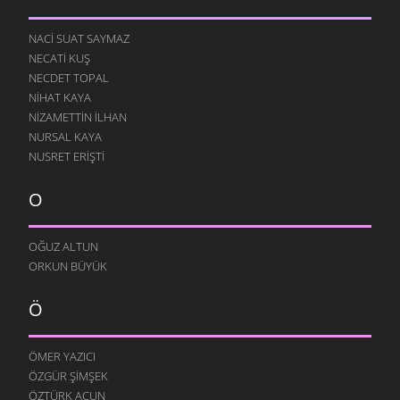
NACI SUAT SAYMAZ
NECATI KUŞ
NECDET TOPAL
NIHAT KAYA
NIZAMETTIN İLHAN
NURSAL KAYA
NUSRET ERIŞTI
O
OĞUZ ALTUN
ORKUN BÜYÜK
Ö
ÖMER YAZICI
ÖZGÜR ŞIMŞEK
ÖZTÜRK ACUN