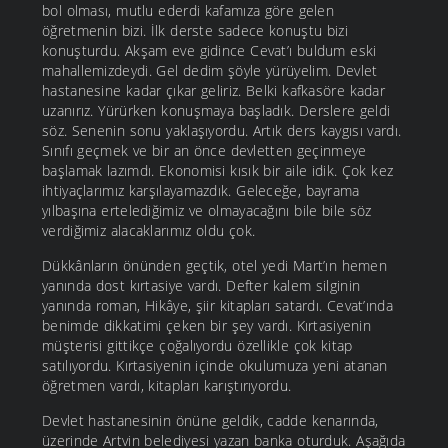
bol olması, mutlu ederdi kafamıza göre gelen
öğretmenin bizi. İlk derste sadece konuştu bizi
konuşturdu. Akşam eve gidince Cevat’ı buldum eski
mahallemizdeydi. Gel dedim şöyle yürüyelim. Devlet
hastanesine kadar çıkar geliriz. Belki kafkasöre kadar
uzanırız. Yürürken konuşmaya başladık. Derslere geldi
söz. Senenin sonu yaklaşıyordu. Artık ders kaygısı vardı.
Sınıfı geçmek ve bir an önce devletten geçinmeye
başlamak lazımdı. Ekonomisi kısık bir aile idik. Çok kez
ihtiyaçlarımız karşılayamazdık. Geleceğe, bayrama
yılbaşına ertelediğimiz ve olmayacağını bile bile söz
verdiğimiz alacaklarımız oldu çok.
Dükkânların önünden geçtik, otel yedi Mart’ın hemen
yanında dost kırtasiye vardı. Defter kalem silginin
yanında roman, Hikâye, şiir kitapları satardı. Cevat’ında
benimde dikkatimi çeken bir şey vardı. Kırtasiyenin
müşterisi gittikçe çoğalıyordu özellikle çok kitap
satılıyordu. Kırtasiyenin içinde okulumuza yeni atanan
öğretmen vardı, kitapları karıştırıyordu.
Devlet hastanesinin önüne geldik, cadde kenarında,
üzerinde Artvin belediyesi yazan banka oturduk. Aşağıda