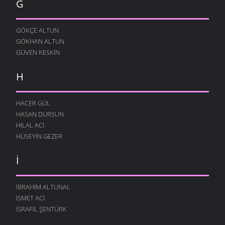
G
GÖKÇE ALTUN
GÖKHAN ALTUN
GÜVEN KESKIN
H
HACER GÜL
HASAN DURSUN
HILAL ACI
HÜSEYIN GEZER
İ
İBRAHIM ALTUNAL
İSMET ACI
İSRAFIL ŞENTÜRK