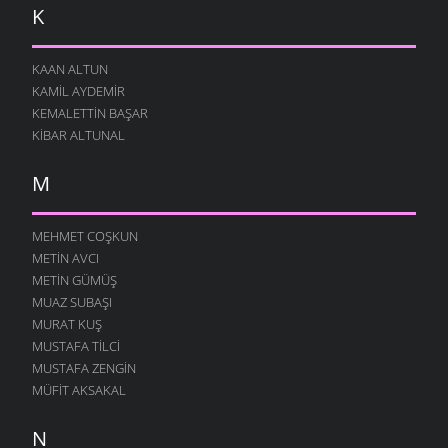
K
KAAN ALTUN
KAMIL AYDEMIR
KEMALETTIN BAŞAR
KIBAR ALTUNAL
M
MEHMET COŞKUN
METIN AVCI
METIN GÜMÜŞ
MUAZ SUBAŞI
MURAT KUŞ
MUSTAFA TILCI
MUSTAFA ZENGIN
MÜFIT AKSAKAL
N