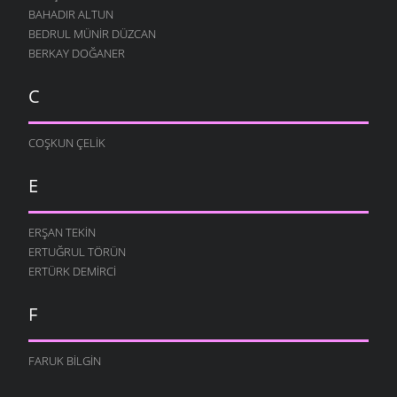
BAHADIR ALTUN
BEDRUL MÜNIR DÜZCAN
BERKAY DOĞANER
C
COŞKUN ÇELIK
E
ERŞAN TEKIN
ERTUĞRUL TÖRÜN
ERTÜRK DEMIRCI
F
FARUK BILGIN