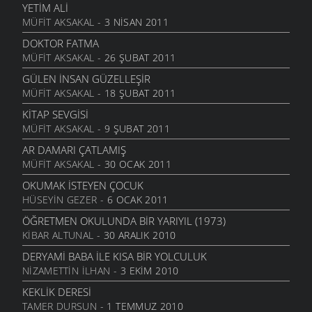
ŞIIRLER
- 13 HAZIRAN 2006
YETIM ALI
MÜFIT AKSAKAL
- 3 NISAN 2011
İKI ÇIPLAK
ŞIIRLER
- 13 HAZIRAN 2006
DOKTOR FATMA
MÜFIT AKSAKAL
- 26 ŞUBAT 2011
ANLAYAMADIM
ŞIIRLER
- 13 HAZIRAN 2006
GÜLEN İNSAN GÜZELLEŞIR
MÜFIT AKSAKAL
- 18 ŞUBAT 2011
TEZAT
ŞIIRLER
- 13 HAZIRAN 2006
KITAP SEVGISI
MÜFIT AKSAKAL
- 9 ŞUBAT 2011
ÇEKERIZ
ŞIIRLER
- 2 HAZIRAN 2006
AR DAMARI ÇATLAMIŞ
MÜFIT AKSAKAL
- 30 OCAK 2011
GURBET
ŞIIRLER
- 25 MAYIS 2006
OKUMAK İSTEYEN ÇOCUK
HÜSEYIN GEZER
- 6 OCAK 2011
YOKSULLUK
ŞIIRLER
- 24 MAYIS 2006
ÖĞRETMEN OKULUNDA BIR YARIYIL (1973)
KIBAR ALTUNAL
- 30 ARALIK 2010
MEMLEKET HASRETI
ŞIIRLER
- 24 MAYIS 2006
DERYAMI BABA İLE KISA BIR YOLCULUK
NIZAMETTIN İLHAN
- 3 EKIM 2010
UMUT TRENI
ŞIIRLER
- 16 MAYIS 2006
KEKLIK DERESI
TAMER DURSUN
- 1 TEMMUZ 2010
GÖÇSEL SÖYLEŞI