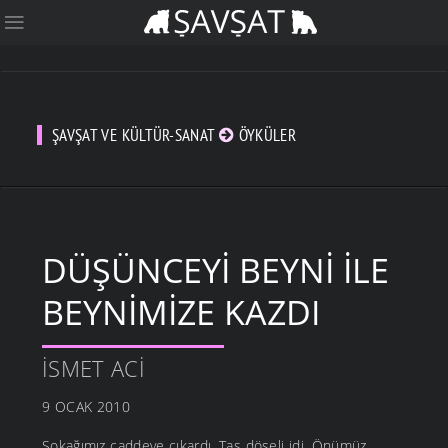
ŞAVŞAT VE KÜLTÜR-SANAT
ÖYKÜLER
DÜŞÜNCEYI BEYNI İLE
BEYNIMIZE KAZDI
İSMET ACI
9 OCAK 2010
Sokağımız caddeye çıkardı. Taş döşeli idi. Önümüz