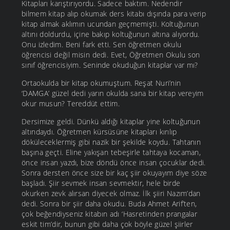
Kitapları karıştırıyordu. Sadece baktım. Nedendir
bilmem kitap alıp okumak ders kitabı dışında para verip
kitap almak aklımın ucundan geçmemişti. Koltuğunun
altını doldurdu, içine bakıp koltuğunun altına alıyordu.
Onu izledim. Beni fark etti. Sen öğretmen okulu
öğrencisi değil misin dedi. Evet, Öğretmen Okulu son
sınıf öğrencisiyim. Seninde okuduğun kitaplar var mı?
Ortaokulda bir kitap okumuştum. Reşat Nuri’nin
‘DAMGA’ güzel dedi yarın okulda sana bir kitap vereyim
okur musun? Tereddüt ettim.
Dersimize geldi. Dünkü aldığı kitaplar yine koltuğunun
altındaydı. Öğretmen kürsüsüne kitapları kırılıp
döküleceklermiş gibi nazik bir şekilde koydu. Tahtanın
başına geçti. Eline yakışan tebeşirle tahtaya kocaman,
önce insan yazdı, bize döndü önce insan çocuklar dedi.
Sonra dersten önce size bir kaç şiir okuyayım diye söze
başladı. Şiir sevmek insan sevmektir, hele birde
okurken zevk alırsan diyecek olmaz. İlk şiiri Nazım’dan
dedi. Sonra bir şiir daha okudu. Buda Ahmet Arif’ten,
çok beğendiyseniz kitabın adı ‘Hasretinden prangalar
eskit tim’dir, bunun gibi daha çok böyle güzel şiirler