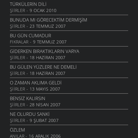
10 NISAN 2006
TÜRKÜLERIN DILI
ŞIIRLER
- 9 OCAK 2010
SULAR SOĞUK MU
31 MART 2006
BUNUDA MI GÖRECEKTIM DERMIŞIM
ŞIIRLER
- 23 TEMMUZ 2007
BEKÇİ OLDUĞ
30 MART 2006
BU GÜN CUMADUR
FIKRALAR
- 9 TEMMUZ 2007
YAZIK
16 ŞUBAT 2006
GIDERKEN BIRAKTIKLARIN VARYA
ŞIIRLER
- 18 HAZIRAN 2007
SULAR SOĞUK MU
8 ŞUBAT 2006
BU GÜLEN YÜZLERE NE DEMELI
ŞIIRLER
- 18 HAZIRAN 2007
ÖZ ANASI
29 OCAK 2006
O ZAMAN AKLIMA GELDI
ŞIIRLER
- 13 MAYIS 2007
DUMAN DAĞA YUKARI
23 OCAK 2006
BENSIZ KALIRSIN
ŞIIRLER
- 28 NISAN 2007
DÜŞÜM İSTANBUL
25 HAZIRAN 2005
NE OLURDU SANKI
ŞIIRLER
- 9 ŞUBAT 2007
PETROL LAMBASI
22 HAZIRAN 2005
ÖZLEM
ANILAR
- 16 ARALIK 2006
KAĞIT PARA YÜZ LİRA