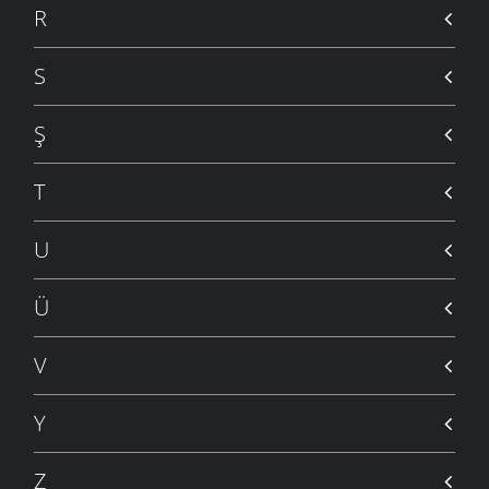
ŞIIRLER
- 25 KASIM 2005
R
NE DERDİN NE MİNNETİN
ŞIIRLER
- 3 ARALIK 2004
S
DÜŞÜNDÜN MÜ
ŞIIRLER
- 1 ARALIK 2004
Ş
VAR
ŞIIRLER
- 10 KASIM 2004
T
DAĞITIN MUTLULUKLARI
ŞIIRLER
- 1 EKIM 2004
U
Ü
V
Y
Z