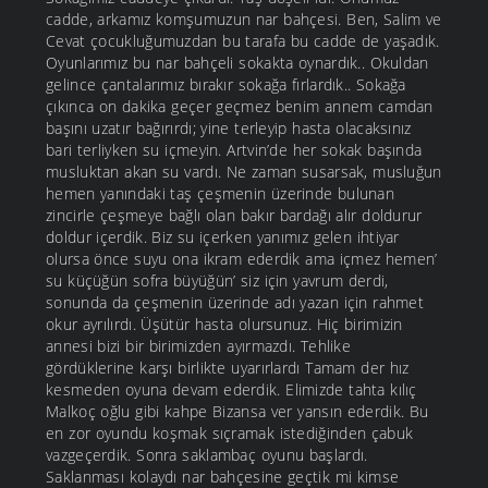
cadde, arkamız komşumuzun nar bahçesi. Ben, Salim ve
Cevat çocukluğumuzdan bu tarafa bu cadde de yaşadık.
Oyunlarımız bu nar bahçeli sokakta oynardık.. Okuldan
gelince çantalarımız bırakır sokağa fırlardık.. Sokağa
çıkınca on dakika geçer geçmez benim annem camdan
başını uzatır bağırırdı; yine terleyip hasta olacaksınız
bari terliyken su içmeyin. Artvin’de her sokak başında
musluktan akan su vardı. Ne zaman susarsak, musluğun
hemen yanındaki taş çeşmenin üzerinde bulunan
zincirle çeşmeye bağlı olan bakır bardağı alır doldurur
doldur içerdik. Biz su içerken yanımız gelen ihtiyar
olursa önce suyu ona ikram ederdik ama içmez hemen’
su küçüğün sofra büyüğün’ siz için yavrum derdi,
sonunda da çeşmenin üzerinde adı yazan için rahmet
okur ayrılırdı. Üşütür hasta olursunuz. Hiç birimizin
annesi bizi bir birimizden ayırmazdı. Tehlike
gördüklerine karşı birlikte uyarırlardı Tamam der hız
kesmeden oyuna devam ederdik. Elimizde tahta kılıç
Malkoç oğlu gibi kahpe Bizansa ver yansın ederdik. Bu
en zor oyundu koşmak sıçramak istediğinden çabuk
vazgeçerdik. Sonra saklambaç oyunu başlardı.
Saklanması kolaydı nar bahçesine geçtik mi kimse