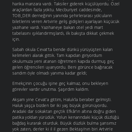
harika manzara vardı. Taksiler giderek küçülüyordu. Özel
araçlardan fazla yoktu. Mecburiyet caddesinde,
TOB_DER derneğinin yanında şehirlerarası yolcuların
biletlerini veren Artvin’e geliş gidişleri ayarlayan küçücük
yazıhane vardı. Yazıhaneye bakan otel yedi mart
tabelasını ışıklandırmışlardı, ilk bakışta dikkat çekmek
için.
Sabah okula Cevat’ta bende dünkü yürüyüşten kalan
kelimeleri alarak gittik. Tam kapıdan giriyordum
okulumuza yeni atanan öğretmen kapıda durmuş geç
gelen öğrencileri uyarıyordu. Beni görünce bağıracak
sandım öyle olmadı yanıma kadar geldi;
Emekçinin çocuğu işine geç kalmaz, onu bekleyen
görevler vardır unutma. Şaşırdım kaldım.
Akşam yine Cevat’a gittim, Haluk’la beraber gelmişti.
Haluk yaşça bizden bir iki yaş büyük görünüyordu.
Aradaki dar sokaktan geçtik Efkâr’ın altına doğru giden
patika yoldan yürüdük. Yolun kenarındaki küçük düzlüğü
bağdaş kurarak oturduk. Büyük düzlük bulma şansımız
yok zaten, derler ki il il gezen Bektaşı’nın biri Artvin’e