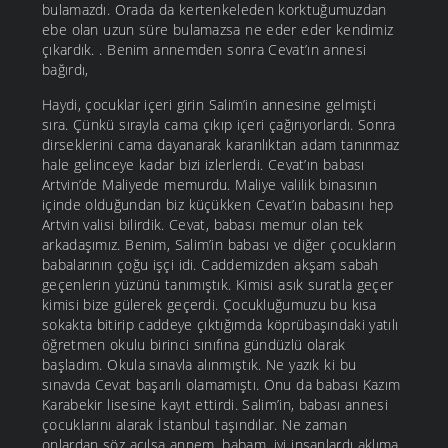
bulamazdı. Orada da kertenkeleden korktuğumuzdan
ebe olan uzun süre bulamazsa ne eder eder kendimiz
çıkardık. . Benim annemden sonra Cevat’ın annesi
bağırdı,
Haydi, çocuklar içeri girin Salim’in annesine gelmişti
sıra. Çünkü sırayla cama çıkıp içeri çağırıyorlardı. Sonra
dirseklerini cama dayanarak karanlıktan adam tanınmaz
hale gelinceye kadar bizi izlerlerdi. Cevat’ın babası
Artvin’de Maliyede memurdu. Maliye valilik binasının
içinde olduğundan biz küçükken Cevat’ın babasını hep
Artvin valisi bilirdik. Cevat, babası memur olan tek
arkadaşımız. Benim, Salim’in babası ve diğer çocukların
babalarının çoğu işçi idi. Caddemizden akşam sabah
geçenlerin yüzünü tanımıştık. Kimisi asık suratla geçer
kimisi bize gülerek geçerdi. Çocukluğumuzu bu kısa
sokakta bitirip caddeye çıktığımda köprübaşındaki yatılı
öğretmen okulu birinci sınıfına gündüzlü olarak
başladım. Okula sınavla alınmıştık. Ne yazık ki bu
sınavda Cevat başarılı olamamıştı. Onu da babası Kazım
Karabekir lisesine kayıt ettirdi. Salim’in, babası annesi
çocuklarını alarak İstanbul taşındılar. Ne zaman
onlardan söz açılsa annem, babam, iyi insanlardı aklıma