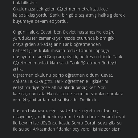
bulabilirsiniz.
Okulumuza tek gelen öğretmenin etrafı gittikçe
kalabalıklaşıyordu. Sanki bir göle taş atmış halka giderek
büyümeye devam ediyordu.
O gün Haluk, Cevat, ben Devlet hastanesine doğru
yürüdük.Her zamanki yerimizde oturunca bizim gibi
oraya giden arkadaşların Tarık öğretmenden
bahsettiğine kulak misafiri olduk.Tohum toprağa
düşüyordu sanki.Gruplar çoğaldı, herkesin dilinde Tarık
öğretmenin anlattıkları vardı.Tarık öğretmen öndeydi
artık.
Öğretmen okulunu bitirip öğretmen oldum, Cevat,
Ankara Hukuka gitti. Tarık öğretmenle ilişkilerini
geliştirdi diye göze altına alındı birkaç kez. Son
karşılaşmamızda Haluk içerde kendine sorulan sorulara
verdiği yanıtlardan bahsediyordu. Dedim ki;
Kusura bakmayın, eğer sizde Tarık öğretmeni tanımış
olsaydınız, şimdi benim yerim de olurdunuz. Adam beyni
ile beynimize düşünce kazdı. Sonra Çoruh suyu gibi su
ile suladı. Arkasından fidanlar boy verdi, işiniz zor sizin.