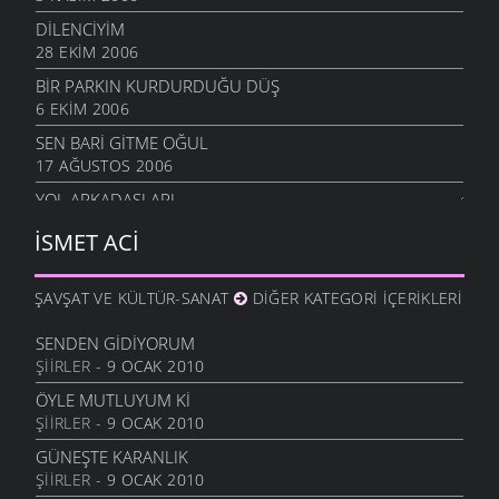
DİLENCİYİM
28 EKIM 2006
BIR PARKIN KURDURDUĞU DÜŞ
6 EKIM 2006
SEN BARİ GİTME OĞUL
17 AĞUSTOS 2006
YOL ARKADAŞLARI
16 AĞUSTOS 2006
İSMET ACI
YAĞMURLU EYLÜL
5 AĞUSTOS 2006
ŞAVŞAT VE KÜLTÜR-SANAT
DIĞER KATEGORI İÇERIKLERI
KÜÇÜK HİKAYELER
4 AĞUSTOS 2006
SENDEN GIDIYORUM
ŞIIRLER
- 9 OCAK 2010
BIR DAHA GÖRMEK
1 AĞUSTOS 2006
ÖYLE MUTLUYUM KI
ŞIIRLER
- 9 OCAK 2010
HACI NİNE
11 MAYIS 2006
GÜNEŞTE KARANLIK
ŞIIRLER
- 9 OCAK 2010
YOL GÖTÜRDÜ YIL GÖTÜRDÜ