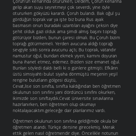
Çoruh’un kenarında otururken, Dedem, Çoruh kenarına
gelip akan suyu seyretmeyi çok severdi, yine öyle
otururken gökyüzü karardı. Çoruh bulandı. Bak oğul şu
gördüğün toprak var ya işte biz buna Rus ayak
basmasın onun buradaki uzantıları ayağını çeksin diye
şehit olduk gazi olduk ama şimdi almış başını toprağı
götürüyor bizden, bunun çaresi olmalı. Bu Çoruh bizim
toprağı götürmemeli. Yerden avucuna aldığı toprağı
sevgiyle sıktı sonra avucunu açtı; Bu toprak, vatandır
namustur oğul, bundan ekmek yiyen, karnını doyuran
buna ihanet etmez, edemez. Bizden size emanet oğul.
Bunları söyledi daldı belli ki o günlere gitmişti. Efkârın
üstü simsiyahtı bulut siyaha dönmüştü meşenin yeşil
rengine bulutların gölgesi düştü,
Cevat,lise son sınıfta, sınıfta kaldığından ben öğretmen
okulunun son sınıfını yani dördüncü sınıfını okurken,
ikimizde son sınıftaydık.Cevat üniversite sınavlarına
hazırlanırken, ben öğretmen olup okumayı
noktalayacaktım.geleceğe dair planlarımız vardı.
Öğretmen okulunun son sınıfına geldiğimde okula bir
öğretmen atandı. Türkçe dersine girecekmiş. Merak
ettik gelen nasıl öğretmendir diye. Öncelikle notunun