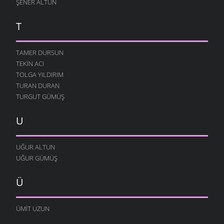
ŞENER ALTUN
T
TAMER DURSUN
TEKIN ACI
TOLGA YILDIRIM
TURAN DURAN
TURGUT GÜMÜŞ
U
UĞUR ALTUN
UĞUR GÜMÜŞ
Ü
ÜMIT UZUN