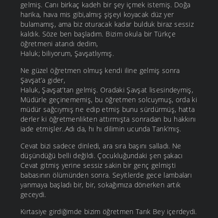
gelmiş. Canı birkaç kadeh bir şey içmek istemiş. Doğa
harika, hava mis gibi,almış şişeyi koyacak düz yer
bulamamış, ama biz oturacak kadar bulduk biraz sessiz
kaldık. Söze ben başladım. Bizim okula bir Türkçe
öğretmeni atandı dedim,
Haluk; biliyorum, Şavşatlıymış.
Ne güzel öğretmen olmuş kendi iline gelmiş sonra
Şavşat’a gider,
Haluk, Şavşat’tan gelmiş. Oradaki Şavşat lisesindeymiş,
Müdürle geçinememiş, bu öğretmen solcuymuş, orda ki
müdür sağcıymış ne edip etmiş bunu sürdürmüş, hatta
derler ki öğretmenlikten attırmışta sonradan bu hakkını
iade etmişler..Adı da, hı hı dilimin ucunda Tarık’mış.
Cevat bizi sadece dinledi, ara sıra başını salladı. Ne
düşündüğü belli değildi. Çocukluğundaki şen şakacı
Cevat gitmiş yerine sessiz sakin bir genç gelmişti
babasının ölümünden sonra. Seyitlerde gece lambaları
yanmaya başladı bir, bir, sokağımıza dönerken artık
geceydi.
Kırtasiye girdiğimde bizim öğretmen Tarık Bey içerdeydi.