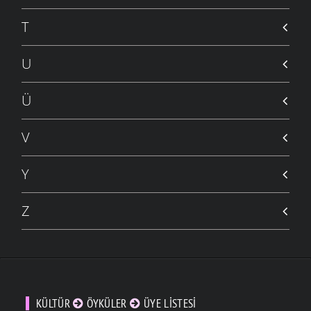
T
U
Ü
V
Y
Z
KÜLTÜR
ÖYKÜLER
ÜYE LISTESI