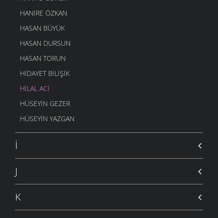
HANIRE ÖZKAN
HASAN BÜYÜK
HASAN DURSUN
HASAN TORUN
HIDAYET BILIŞIK
HILAL ACI
HÜSEYIN GEZER
HÜSEYIN YAZGAN
İ
J
K