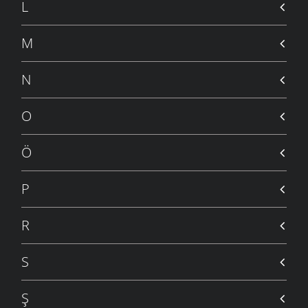
L
M
N
O
Ö
P
R
S
Ş