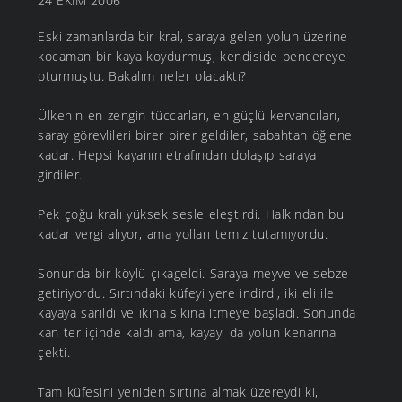
24 EKIM 2006
Eski zamanlarda bir kral, saraya gelen yolun üzerine
kocaman bir kaya koydurmuş, kendiside pencereye
oturmuştu. Bakalım neler olacaktı?
Ülkenin en zengin tüccarları, en güçlü kervancıları,
saray görevlileri birer birer geldiler, sabahtan öğlene
kadar. Hepsi kayanın etrafından dolaşıp saraya
girdiler.
Pek çoğu kralı yüksek sesle eleştirdi. Halkından bu
kadar vergi alıyor, ama yolları temiz tutamıyordu.
Sonunda bir köylü çıkageldi. Saraya meyve ve sebze
getiriyordu. Sırtındaki küfeyi yere indirdi, iki eli ile
kayaya sarıldı ve ıkına sıkına itmeye başladı. Sonunda
kan ter içinde kaldı ama, kayayı da yolun kenarına
çekti.
Tam küfesini yeniden sırtına almak üzereydi ki,