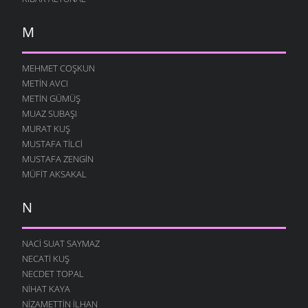
M
MEHMET COŞKUN
METIN AVCI
METIN GÜMÜŞ
MUAZ SUBAŞI
MURAT KUŞ
MUSTAFA TILCI
MUSTAFA ZENGIN
MÜFIT AKSAKAL
N
NACI SUAT SAYMAZ
NECATI KUŞ
NECDET TOPAL
NIHAT KAYA
NIZAMETTIN İLHAN