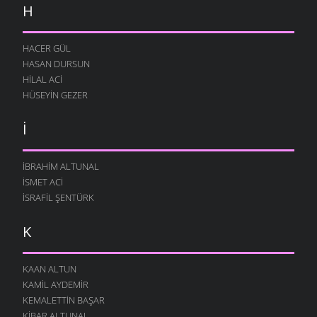
H
HACER GÜL
HASAN DURSUN
HILAL ACI
HÜSEYIN GEZER
İ
İBRAHIM ALTUNAL
İSMET ACI
İSRAFIL ŞENTÜRK
K
KAAN ALTUN
KAMIL AYDEMIR
KEMALETTIN BAŞAR
KIBAR ALTUNAL