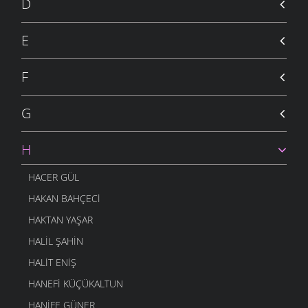
D
E
F
G
H
HACER GÜL
HAKAN BAHÇECI
HAKTAN YAŞAR
HALIL ŞAHIN
HALIT ENIŞ
HANEFI KÜÇÜKALTUN
HANIFE GÜNER