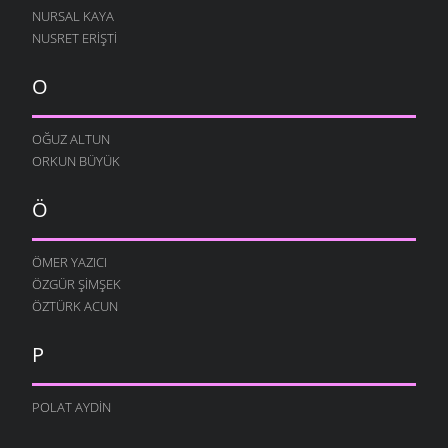
NURSAL KAYA
NUSRET ERIŞTI
O
OĞUZ ALTUN
ORKUN BÜYÜK
Ö
ÖMER YAZICI
ÖZGÜR ŞIMŞEK
ÖZTÜRK ACUN
P
POLAT AYDIN