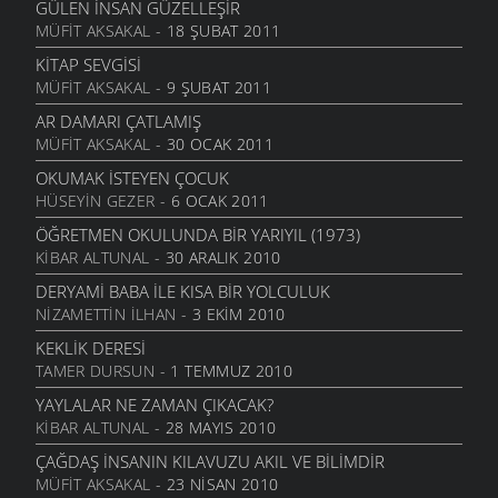
GÜLEN İNSAN GÜZELLEŞIR
MÜFIT AKSAKAL
- 18 ŞUBAT 2011
KITAP SEVGISI
MÜFIT AKSAKAL
- 9 ŞUBAT 2011
AR DAMARI ÇATLAMIŞ
MÜFIT AKSAKAL
- 30 OCAK 2011
OKUMAK İSTEYEN ÇOCUK
HÜSEYIN GEZER
- 6 OCAK 2011
ÖĞRETMEN OKULUNDA BIR YARIYIL (1973)
KIBAR ALTUNAL
- 30 ARALIK 2010
DERYAMI BABA İLE KISA BIR YOLCULUK
NIZAMETTIN İLHAN
- 3 EKIM 2010
KEKLIK DERESI
TAMER DURSUN
- 1 TEMMUZ 2010
YAYLALAR NE ZAMAN ÇIKACAK?
KIBAR ALTUNAL
- 28 MAYIS 2010
ÇAĞDAŞ İNSANIN KILAVUZU AKIL VE BILIMDIR
MÜFIT AKSAKAL
- 23 NISAN 2010