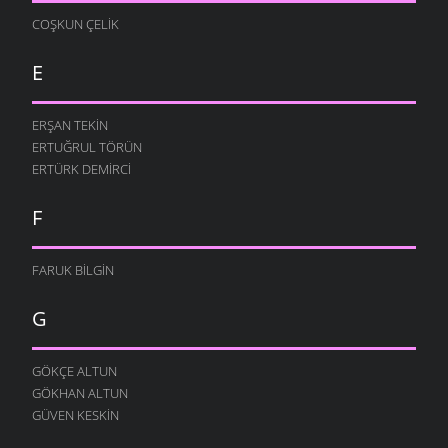
COŞKUN ÇELIK
E
ERŞAN TEKIN
ERTUĞRUL TÖRÜN
ERTÜRK DEMIRCI
F
FARUK BILGIN
G
GÖKÇE ALTUN
GÖKHAN ALTUN
GÜVEN KESKIN