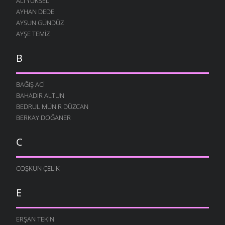
ALI YÜKSEL
AYHAN DEDE
AYSUN GÜNDÜZ
AYŞE TEMIZ
B
BAĞIŞ ACI
BAHADIR ALTUN
BEDRUL MÜNIR DÜZCAN
BERKAY DOĞANER
C
COŞKUN ÇELIK
E
ERŞAN TEKIN