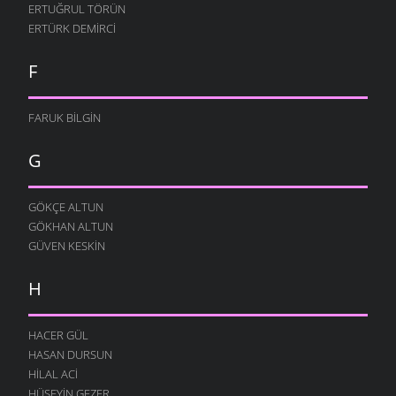
ERTUĞRUL TÖRÜN
ERTÜRK DEMIRCI
F
FARUK BILGIN
G
GÖKÇE ALTUN
GÖKHAN ALTUN
GÜVEN KESKIN
H
HACER GÜL
HASAN DURSUN
HILAL ACI
HÜSEYIN GEZER