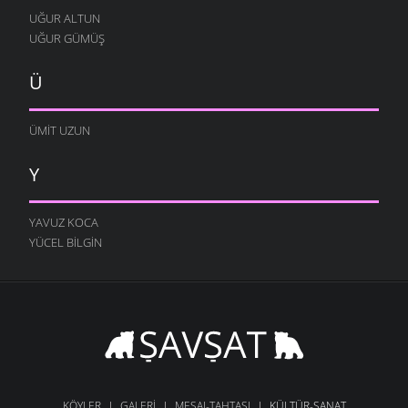
UĞUR ALTUN
UĞUR GÜMÜŞ
Ü
ÜMIT UZUN
Y
YAVUZ KOCA
YÜCEL BILGIN
KÖYLER
GALERI
MESAJ-TAHTASI
KÜLTÜR-SANAT