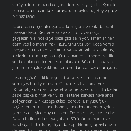
sürüyordum ormandaki şoseden. Nereye gideceğimide
bilmiyordum aslında ? sürüyordum öylesine; Böyle güzel
bir hazirandı.
Tabiat bahar çocukluğunu atlatmış onsekizlik delikanlı
havasındaydı. Kestane yaprakları bir Uzakdoğu
geyşasının elindeki yelpaze gibi salınıyor. Taflanlar her
daim yeşil olmanın haklı gururunu yaşıyor. Koca yemiş
meyveleri Türkmen kızının al yanakları gibi al al olmuş,
leblerinin kırmızılığına doğru zaman eskitmede. Ne ilk
yoldan çıkmamdı nede son olacaktı. Böyle bir haziran
gününün kuşluk vaktinde ana yoldan patikaya sürüşüm.
İnsanın gözü keklik arıyor etrafta. Nede olsa adını
vermiş yahu diyor insan. Olmalı etrafta , ama yok.!
"Kuburak, kuburak" ötse etrafta ne güzel olur. Bu kadar
sese başka bir tat verir. İki kestane karkası havalandı
sol yandan. Bir kubağa atladı dereye, Bir yusufçuk
böğürtlenlerin üstüne kondu, İnceden, inceden gelen
çan sesleri iyice duyulur oldu. Derenin karşı kıyısından
Davarı indiriyordu suya çoban. Sürünün bir yanındaki
karabaş; dili bir karış dışarıda köpüklenmiş ağzıyla hem
dereye doğru yürüyor , bir yandan beni süzerken ,diğer