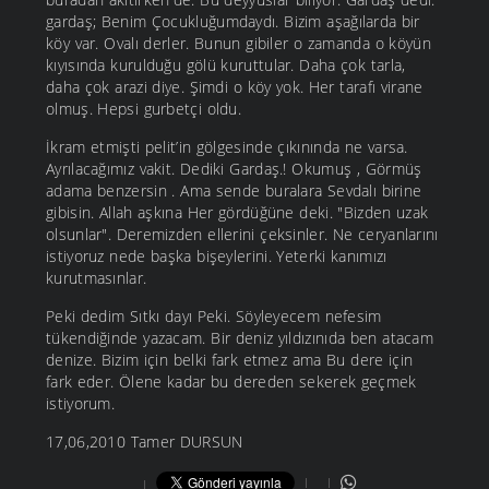
gardaş; Benim Çocukluğumdaydı. Bizim aşağılarda bir
köy var. Ovalı derler. Bunun gibiler o zamanda o köyün
kıyısında kurulduğu gölü kuruttular. Daha çok tarla,
daha çok arazi diye. Şimdi o köy yok. Her tarafı virane
olmuş. Hepsi gurbetçi oldu.
İkram etmişti pelit’in gölgesinde çıkınında ne varsa.
Ayrılacağımız vakit. Dediki Gardaş.! Okumuş , Görmüş
adama benzersin . Ama sende buralara Sevdalı birine
gibisin. Allah aşkına Her gördüğüne deki. "Bizden uzak
olsunlar". Deremizden ellerini çeksinler. Ne ceryanlarını
istiyoruz nede başka bişeylerini. Yeterki kanımızı
kurutmasınlar.
Peki dedim Sıtkı dayı Peki. Söyleyecem nefesim
tükendiğinde yazacam. Bir deniz yıldızınıda ben atacam
denize. Bizim için belki fark etmez ama Bu dere için
fark eder. Ölene kadar bu dereden sekerek geçmek
istiyorum.
17,06,2010 Tamer DURSUN