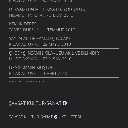
KIBAR ALTUNAL
- 30 ARALIK 2010
DERYAMI BABA İLE KISA BIR YOLCULUK
NIZAMETTIN İLHAN
- 3 EKIM 2010
KEKLIK DERESI
TAMER DURSUN
- 1 TEMMUZ 2010
YAYLALAR NE ZAMAN ÇIKACAK?
KIBAR ALTUNAL
- 28 MAYIS 2010
ÇAĞDAŞ İNSANIN KILAVUZU AKIL VE BILIMDIR
MÜFIT AKSAKAL
- 23 NISAN 2010
DEGIRMANIN MUŞTUKI
KIBAR ALTUNAL
- 3 MART 2010
MEYVE FIDANLARI
MÜFIT AKSAKAL
- 20 OCAK 2010
BÖYÜK AVI GÖRÜKMIYER...
ŞAVŞAT KÜLTÜR-SANAT
ŞAVŞAT.COM
- 11 OCAK 2010
ZAMAN KIRALIKMIŞ MEĞER
ŞAVŞAT KÜLTÜR-SANAT
ÜYE LISTESI
İSMET ACI
- 9 OCAK 2010
DÜŞÜNCEYI BEYNI İLE BEYNIMIZE KAZDI