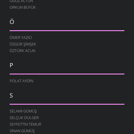
OĞUZ ALTUN
ORKUN BÜYÜK
Ö
ÖMER YAZICI
ÖZGÜR ŞIMŞEK
ÖZTÜRK ACUN
P
POLAT AYDIN
S
SELAMI GÜMÜŞ
SELÇUK DÜLGER
SEYFETTIN TEMUR
SINAN GÜMÜŞ