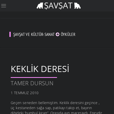
ŞAVŞAT VE KÜLTÜR-SANAT
ÖYKÜLER
KEKLIK DERESI
TAMER DURSUN
1 TEMMUZ 2010
Geçen seneden bellemiştim. Keklik deresini geçince ,
üç kestaneden sağa sap, patikayı takip et, bayırın
dibideki ‘bumbul kirazı”. Orasıda ayrı maceraydı. Epeydir