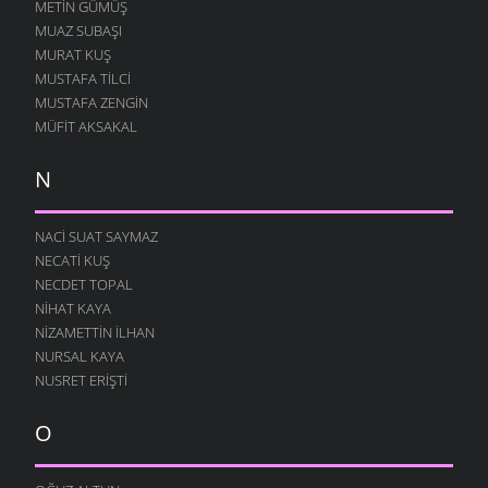
METIN GÜMÜŞ
MUAZ SUBAŞI
MURAT KUŞ
MUSTAFA TILCI
MUSTAFA ZENGIN
MÜFIT AKSAKAL
N
NACI SUAT SAYMAZ
NECATI KUŞ
NECDET TOPAL
NIHAT KAYA
NIZAMETTIN İLHAN
NURSAL KAYA
NUSRET ERIŞTI
O