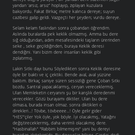
yandan ‘arsız, arsız” hoplayıp, zıplayan kuzulara
bakıyordu. Fakat Birkaç metre kalınca dereye; suyun
cazibesi galip geldi. Vazgeçti her şeyden; vurdu dereye.
Selam kelam faslından sonra çobandan öğrendim.
Aslında buralarda pek keklik olmazmış. Amma bu dere
sığ olduğundan, adım mesafesindeki taşların ürerinden
seke , seke geçildiğinden, buraya Keklik deresi
dendiğini. Yani bizim dere insanları keklik gibi
zıplatırmış.
Lakin Sıtkı dayı bunu Söyledikten sonra Keklik deresine
öyle bir baktı ve iç çektiki. Bende aval, aval yüzüne
baktım. Birkaç saniye süren sessizliği gene Çoban Sıtkı
bozdu. Santral yapacaklarmış, ceryan vereceklermiş.
Ulan Memleketin ceryanını şu bir karışlık deredenmi
verecekler. Gözü burayamı diktiler. Ulan bu dere
olmasa, burada insan olmaz. sonra diktikleri o
direkleri…! Tövbe, tövbeeee...! Öyle gelir gider
"HES"‘çiler Yok öyle, yok böyle. İyi olacakmış, Yatağını
değiştireceklermiş, daha verimli olacakmış dere.
"Hasbinallah" "Rabbim bilmemişmi" yani bu dereyi
buradan akıtırken'de. Bu deyyuslar biliyor. Gardaş dedi.