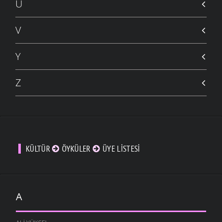
Ü
V
Y
Z
KÜLTÜR
ÖYKÜLER
ÜYE LISTESI
A