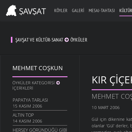
KÖYLER
GALERI
MESAJ-TAHTASI
KÜLTÜR
ŞAVŞAT VE KÜLTÜR-SANAT
ÖYKÜLER
MEHMET COŞKUN
KIR ÇIÇE
ÖYKÜLER KATEGORISI
İÇERIKLERI
MEHMET CO
PAPATYA TARLASI
15 KASIM 2006
10 MART 2006
ALTIN TOP
Gül için dikenine ka
14 KASIM 2006
olanlar ‘Gül’ derler
HERSEY GÖRÜNDÜĞÜ GİBİ