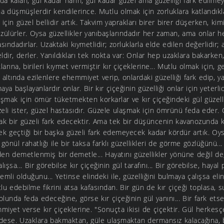
da kalan, gül kadar narin, gül kadar güzel ama güzelliği fark edilmey
 düşmüşlerdir kendilerince. Mutlu olmak için zorluklara katlandıkla
r için güzel bellidir artık. Takvim yaprakları birer birer düşerken, ki
ülürler. Oysa güzellikler yanıbaşlarındadır her zaman, ama onlar he
ndadırlar. Uzaktaki kıymetlidir; zorluklarla elde edilen değerlidir; 
dir, derler. Yanıldıkları tek nokta var: Onlar hep uzaklara bakarken, 
rına, birileri kıymet vermiştir kır çiçeklerine... Mutlu olmak için, ge
 altında ezilenlere ehemmiyet verip, onlardaki güzelliği fark edip, 
 başlayanlardır onlar. Bir kır çiçeğinin güzelliği onlar için yeterlid
laşmak için ömür tüketmekten korkarlar ve kır çiçeğindeki gül güzelli
li ister, güzel hastasıdır. Güzele ulaşmak için ömrünü feda eder. 
lak bir güzeli fark edecektir. Ama tek bir düşüncenin kavanozunda ka
ek geçtiği bir başka güzeli fark edemeyecek kadar kördür artık. Oys
i; gönül rahatlığı ile bir taksa farklı güzellikleri de görme gözlüğünü.
den demetlenmiş bir demetle... Hayatını güzellikler yönüne değil de,
şsa... Bir görebilse kır çiçeğinin gül tarafını... Bir görebilse, hayal
li olduğunu... Yetinse elindeki ile, güzelliğini bulmaya çalışsa elin
u edebilme fikrini atsa kafasından. Bir gün de kır çiçeği toplasa, s
lunda feda edeceğine, görse kır çiçeğinin gül yanını... Bir fark etse
mmiyet verse kır çiçeklerine. "Sonuçta ikisi de çiçektir. Gül herkesçe
dese. Uzaklara bakmaktan, güle ulaşmaktan dermansız kalacağına, b