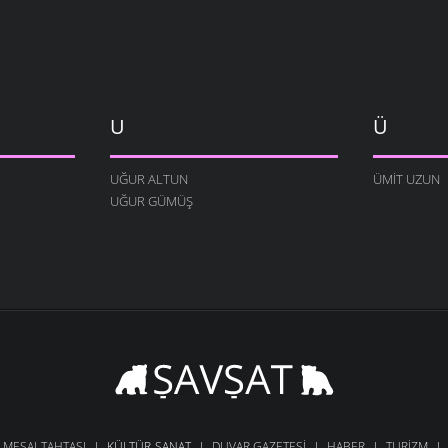
U
Ü
UĞUR ALTUN
ÜMIT UZUN
UĞUR GÜMÜŞ
MESAJ-TAHTASI
KÜLTÜR-SANAT
DUVAR GAZETESI
HABER
TURIZM