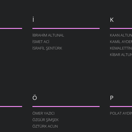
İ
K
İBRAHIM ALTUNAL
KAAN ALTU
İSMET ACI
KAMIL AYDE
İSRAFIL ŞENTÜRK
KEMALETTIN
KIBAR ALTU
Ö
P
ÖMER YAZICI
POLAT AYDI
ÖZGÜR ŞIMŞEK
ÖZTÜRK ACUN