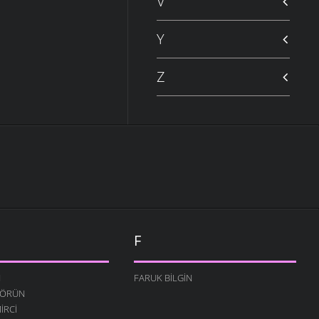
V
Y
Z
F
N
FARUK BILGIN
TÖRÜN
IRCI