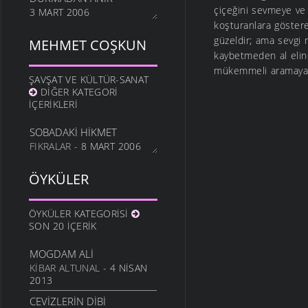
çiçeğini sevmeye ve 
3 MART 2006
koşturanlara göstere
güzeldir; ama sevgi 
MEHMET COŞKUN
kaybetmeden al elin
mükemmeli aramaya 
ŞAVŞAT VE KÜLTÜR-SANAT
DIĞER KATEGORI
İÇERIKLERI
SOBADAKİ HİKMET
FIKRALAR
- 8 MART 2006
ÖYKÜLER
ÖYKÜLER KATEGORISI
SON 20 İÇERIK
MOGDAM ALI
KIBAR ALTUNAL
- 4 NISAN
2013
CEVIZLERIN DIBI