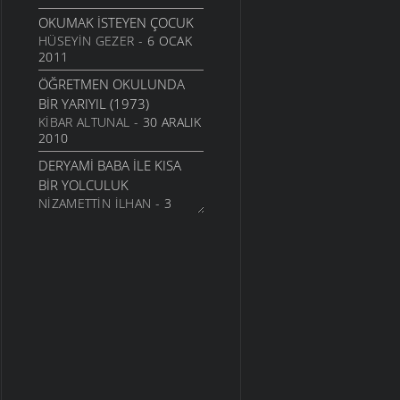
OKUMAK İSTEYEN ÇOCUK
HÜSEYIN GEZER
- 6 OCAK
2011
ÖĞRETMEN OKULUNDA
BIR YARIYIL (1973)
KIBAR ALTUNAL
- 30 ARALIK
2010
DERYAMI BABA İLE KISA
BIR YOLCULUK
NIZAMETTIN İLHAN
- 3
EKIM 2010
KEKLIK DERESI
TAMER DURSUN
- 1
TEMMUZ 2010
YAYLALAR NE ZAMAN
ÇIKACAK?
KIBAR ALTUNAL
- 28 MAYIS
2010
ÇAĞDAŞ İNSANIN