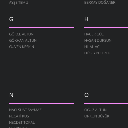
İSMET ACI
- 9 OCAK 2010
AYŞE TEMIZ
BERKAY DOĞANER
G
H
GÖKÇE ALTUN
HACER GÜL
GÖKHAN ALTUN
HASAN DURSUN
GÜVEN KESKIN
HILAL ACI
HÜSEYIN GEZER
N
O
NACI SUAT SAYMAZ
OĞUZ ALTUN
NECATI KUŞ
ORKUN BÜYÜK
NECDET TOPAL