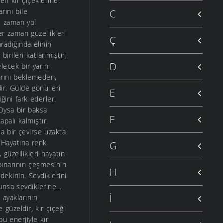
en kır çiçeklerine.
rını bile
C
mi zaman yol
r zaman güzellikleri
Ç
aradığında elinin
birileri katlanmıştır,
D
lecek bir yarını
yarını beklemeden,
ir. Gülde gönülleri
E
ğini fark ederler.
Oysa bir baksa
F
palı kalmıştır.
a bir çevirse uzakta
.. Hayatına renk
G
 güzellikleri hayatın
 pınarının çeşmesinin
H
dekinin. Sevdiklerini
unsa sevdiklerine...
İ
 ayaklarının
 güzeldir, kır çiçeği
u enerjiyle kır