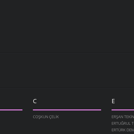
C
E
COŞKUN ÇELIK
ERŞAN TEKI
ERTUĞRUL 
ERTÜRK DEM