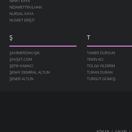
NIHAT KAYA
NIZAMETTIN İLHAN
NURSAL KAYA
NUSRET ERIŞTI
Ş
T
ŞAHIMERDAN IŞIK
TAMER DURSUN
ŞAVŞAT.COM
TEKIN ACI
ŞEFIK KAMACI
TOLGA YILDIRIM
ŞENAY DEMIRAL ALTUN
TURAN DURAN
ŞENER ALTUN
TURGUT GÜMÜŞ
KÖYLER
GALERI