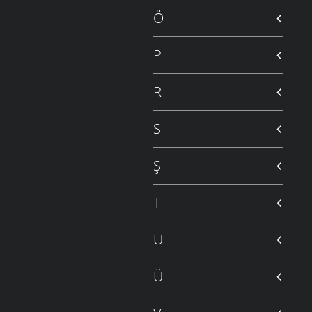
Ö
P
R
S
Ş
T
U
Ü