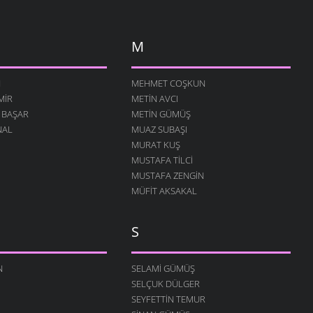
M
N
MEHMET COŞKUN
MIR
METIN AVCI
 BAŞAR
METIN GÜMÜŞ
NAL
MUAZ SUBAŞI
MURAT KUŞ
MUSTAFA TILCI
MUSTAFA ZENGIN
MÜFIT AKSAKAL
S
N
SELAMI GÜMÜŞ
SELÇUK DÜLGER
SEYFETTIN TEMUR