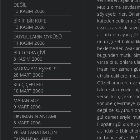
vermezler, ayak altın
DEĞİL
Mutlu olma sevdasına
13 KASIM 2006
söyleyebilirler. Onla
BIR İP BIR KÜFE
katedemediklerine üz
13 KASIM 2006
uzakta aramak sevdası
altında olmayan güzel
DUYGULARIN ÖYKÜSÜ
onun güzel bulmadıkla
11 KASIM 2006
beklemezler. Ayaklar
BIR TORBA ÇIVI
bugünden mutlu olmaya
8 KASIM 2006
varsa bile, onlara u
SADRAZAM EŞŞEK..!!!
İnsan her zaman güze
28 MART 2006
etrafındakilere, mut
Güzeli ararken, ezer
KIR ÇIÇEKLERI...
takılı kalan gözlerin
10 MART 2006
verse, kır çiçeklerin
MARANGOZ
yönüne çevirmeye çalı
9 MART 2006
değil de suyunun önem
OKUMANIN ANLAMI
gül demetleriyle mutl
8 MART 2006
Hayatını gül arama yo
altındakileri,bir ehe
YE SALTANATIM İÇIN
de bence güzeldir." 
DURMADAN ANIR