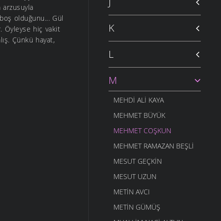
J
a arzusuyla
 boş olduğunu... Gül
K
. Öyleyse hiç vakit
lış. Çünkü hayat,
L
M
MEHDI ALI KAYA
MEHMET BÜYÜK
MEHMET COŞKUN
MEHMET RAMAZAN BEŞLI
MESUT GEÇKIN
MESUT UZUN
METIN AVCI
METIN GÜMÜŞ