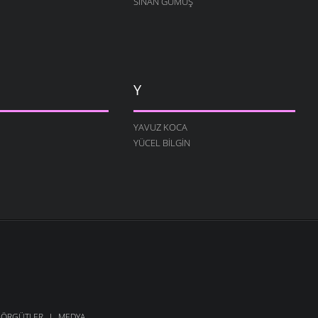
SINAN GÜMÜŞ
Y
YAVUZ KOCA
YÜCEL BILGIN
ÖRGÜTLER
MEDYA