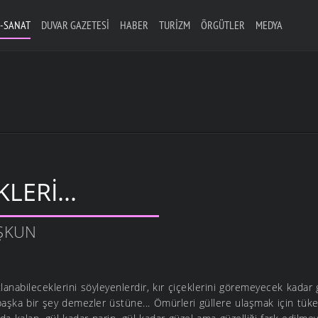
-SANAT
DUVAR GAZETESI
HABER
TURIZM
ÖRGÜTLER
MEDYA
KLERI...
ŞKUN
tlanabileceklerini söyleyenlerdir, kır çiçeklerini göremeyecek kadar
, başka bir şey demezler üstüne... Ömürleri güllere ulaşmak için tü