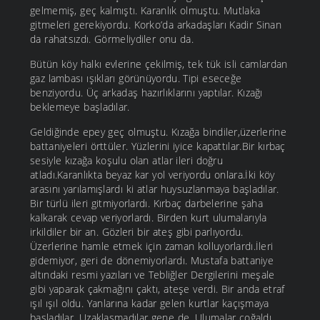
gelmemiş, geç kalmıştı. Karanlık olmuştu. Mutlaka
gitmeleri gerekiyordu. Korko’da arkadaşları Kadir Sinan
da rahatsızdı. Görmeliydiler onu da.
Bütün köy halkı evlerine çekilmiş, tek tük isli camlardan
gaz lambası ışıkları görünüyordu. Tipi eseceğe
benziyordu. Üç arkadaş hazırlıklarını yaptılar. Kızağı
beklemeye başladılar.
Geldiğinde epey geç olmuştu. Kızağa bindiler,üzerlerine
battaniyeleri örttüler. Yüzlerini iyice kapattılar.Bir kırbaç
sesiyle kızağa koşulu olan atlar ileri doğru
atladı.Karanlıkta beyaz kar yol veriyordu onlara.İki köy
arasını yarılamışlardı ki atlar huysuzlanmaya başladılar.
Bir türlü ileri gitmiyorlardı. Kırbaç darbelerine şaha
kalkarak cevap veriyorlardı. Birden kurt ulumalarıyla
irkildiler bir an. Gözleri bir ateş gibi parlıyordu.
Üzerlerine hamle etmek için zaman kolluyorlardı.İleri
gidemiyor, geri de dönemiyorlardı. Mustafa battaniye
altındaki resmi yazıları ve Tebliğler Dergilerini meşale
gibi yaparak çakmağını çaktı, ateşe verdi. Bir anda etraf
ışıl ışıl oldu. Yanlarına kadar gelen kurtlar kaçışmaya
başladılar. Uzaklaşmadılar gene de. Ulumalar çoğaldı,