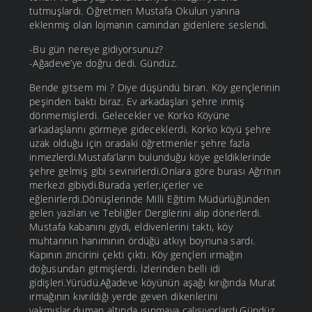
tutmuşlardı. Öğretmen Mustafa Okulun yanına
eklenmiş olan lojmanın camından gidenlere seslendi.
-Bu gün nereye gidiyorsunuz?
-Ağadeve’ye doğru dedi. Gündüz.
Bende gitsem mi ? Diye düşündü biran. Köy gençlerinin
peşinden baktı biraz. Ev arkadaşları şehre inmiş
dönmemişlerdi. Gelecekler ve Korko Köyüne
arkadaşlarını görmeye gideceklerdi. Korko köyü şehre
uzak olduğu için oradaki öğretmenler şehre fazla
inmezlerdi.Mustafa’ların bulunduğu köye geldiklerinde
şehre gelmiş gibi sevinirlerdi.Onlara göre burası Ağrı’nın
merkezi gibiydi.Burada yerler,içerler ve
eğlenirlerdi.Dönüşlerinde Milli Eğitim Müdürlüğünden
gelen yazıları ve Tebliğler Dergilerini alıp dönerlerdi.
Mustafa kabanını giydi, eldivenlerini taktı, köy
muhtarının hanımının ördüğü atkıyı boynuna sardı.
Kapının zincirini çekti çıktı. Köy gençleri ırmağın
doğusundan gitmişlerdi. İzlerinden belli idi
gidişleri.Yürüdü.Ağadeve köyünün aşağı kırığında Murat
ırmağının kıvrıldığı yerde geven dikenlerini
yakmışlar,duman altında ısınmaya çalışıyorlardı.Gündüz,