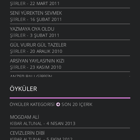
ŞIIRLER
- 22 MART 2011
SENI YÜREKTEN SEVMEK
ŞIIRLER
- 16 ŞUBAT 2011
YAZMAYA OYA OLDU
ŞIIRLER
- 3 ŞUBAT 2011
GÜL VURUR GÜL TAZELER
ŞIIRLER
- 20 ARALIK 2010
ARSIYAN YAYLASI’NIN KIZI
ŞIIRLER
- 23 KASIM 2010
ANZER BALI GIBISIN
ŞIIRLER
- 19 KASIM 2010
ÖYKÜLER
SEVERIM İSTANBULU
ŞIIRLER
- 14 EKIM 2010
ÖYKÜLER KATEGORISI
SON 20 İÇERIK
GÖZLER SESSIZ AĞLADI
ŞIIRLER
- 10 EKIM 2010
MOGDAM ALI
KIBAR ALTUNAL
- 4 NISAN 2013
İÇIMDE SAKLIYORUM
ŞIIRLER
- 29 EYLÜL 2010
CEVIZLERIN DIBI
KIBAR ALTUNAL
- 5 EKIM 2012