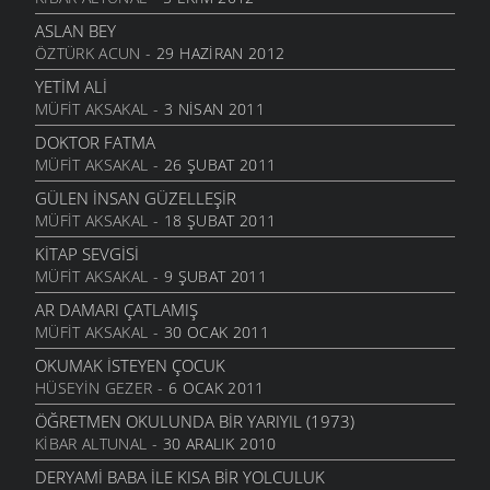
SENSIZIM ŞIMDI
ŞIIRLER
- 23 EYLÜL 2010
ASLAN BEY
ÖZTÜRK ACUN
- 29 HAZIRAN 2012
HAYALIN
ŞIIRLER
- 20 AĞUSTOS 2010
YETIM ALI
MÜFIT AKSAKAL
- 3 NISAN 2011
DIRHEM DIRHEM
ŞIIRLER
- 22 TEMMUZ 2010
DOKTOR FATMA
MÜFIT AKSAKAL
- 26 ŞUBAT 2011
GEZELIM SAHILI
ŞIIRLER
- 28 HAZIRAN 2010
GÜLEN İNSAN GÜZELLEŞIR
MÜFIT AKSAKAL
- 18 ŞUBAT 2011
SEN VARSIN BU ŞEHIRDE
ŞIIRLER
- 10 HAZIRAN 2010
KITAP SEVGISI
MÜFIT AKSAKAL
- 9 ŞUBAT 2011
SEVDANIN PANAYIRI
ŞIIRLER
- 23 MAYIS 2010
AR DAMARI ÇATLAMIŞ
MÜFIT AKSAKAL
- 30 OCAK 2011
BITMEZ BU AĞLAYIŞLAR
ŞIIRLER
- 7 MAYIS 2010
OKUMAK İSTEYEN ÇOCUK
HÜSEYIN GEZER
- 6 OCAK 2011
NAZAR BONCUĞU GIBI
ŞIIRLER
- 25 NISAN 2010
ÖĞRETMEN OKULUNDA BIR YARIYIL (1973)
KIBAR ALTUNAL
- 30 ARALIK 2010
YALANMIŞ
ŞIIRLER
- 10 NISAN 2010
DERYAMI BABA İLE KISA BIR YOLCULUK