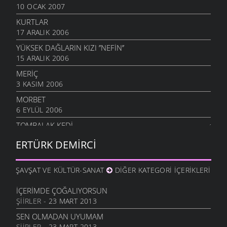
10 OCAK 2007
KURTLAR
17 ARALIK 2006
YÜKSEK DAĞLARIN KIZI ’’NEFIN’’
15 ARALIK 2006
MERIÇ
3 KASIM 2006
MORBET
6 EYLÜL 2006
TOMBALAK KEDI
19 TEMMUZ 2006
ERTÜRK DEMIRCI
ŞAVŞAT VE KÜLTÜR-SANAT
DIĞER KATEGORI İÇERIKLERI
İÇERIMDE ÇOĞALIYORSUN
ŞIIRLER
- 23 MART 2013
SEN OLMADAN UYUMAM
ŞIIRLER
- 23 MART 2013