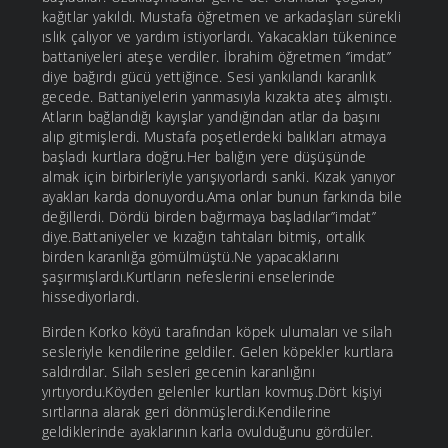
kağıtlar yakıldı. Mustafa öğretmen ve arkadaşları sürekli
ıslık çalıyor ve yardım istiyorlardı. Yakacakları tükenince
battaniyeleri ateşe verdiler. İbrahim öğretmen ‘’imdat’’
diye bağırdı gücü yettiğince. Sesi yankılandı karanlık
gecede. Battaniyelerin yanmasıyla kızakta ateş almıştı.
Atların bağlandığı kayışlar yandığından atlar da başını
alıp gitmişlerdi. Mustafa poşetlerdeki balıkları atmaya
başladı kurtlara doğru.Her balığın yere düşüşünde
almak için birbirleriyle yarışıyorlardı sanki. Kızak yanıyor
ayakları karda donuyordu.Ama onlar bunun farkında bile
değillerdi. Dördü birden bağırmaya başladılar’’imdat’’
diye.Battaniyeler ve kızağın tahtaları bitmiş, ortalık
birden karanlığa gömülmüştü.Ne yapacaklarını
şaşırmışlardı.Kurtların nefeslerini enselerinde
hissediyorlardı.
Birden Korko köyü tarafından köpek ulumaları ve silah
sesleriyle kendilerine geldiler. Gelen köpekler kurtlara
saldırdılar. Silah sesleri gecenin karanlığını
yırtıyordu.Köyden gelenler kurtları kovmuş.Dört kişiyi
sırtlarına alarak geri dönmüşlerdi.Kendilerine
geldiklerinde ayaklarının karla ovulduğunu gördüler.