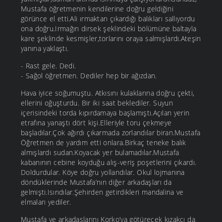
Mustafa öğretmenin kendilerine doğru geldiğini
görünce el etti.Ali ırmaktan çıkardığı balıkları sallıyordu
ona doğru.Irmağın dirsek şeklindeki bölümüne baltayla
kare şeklinde kesmişler,torlarını oraya salmışlardı.Ateşin
yanına yaklaştı.
- Rast gele. Dedi.
- Sağol öğretmen. Dediler hep bir ağızdan.
Hava iyice soğumuştu. Atkısını kulaklarına doğru çekti,
ellerini oğuşturdu. Bir iki saat beklediler. Suyun
içerisindeki torda kıpırdamaya başlamıştı.Açılan yerin
etrafına yanaştı dört kişi.Elleriyle toru çekmeye
başladılar.Çok ağırdı çıkarmada zorlandılar biran.Mustafa
Öğretmen de yardım etti onlara.Birkaç teneke balık
almışlardı sudan.Koyacak yer bulamadılar.Mustafa
kabanının cebine koyduğu alış-veriş poşetlerini çıkardı.
Doldurdular. Köye doğru yollandılar. Okul lojmanına
döndüklerinde Mustafa’nın diğer arkadaşları da
gelmişti.Isındılar.Şehirden getirdikleri mandalina ve
elmaları yediler.
Mustafa ve arkadaşlarını Korko’ya götürecek kızakçı da