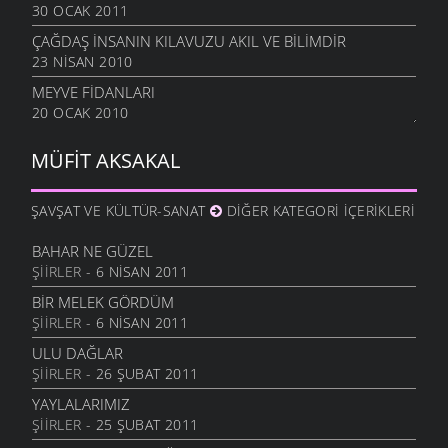
30 OCAK 2011
ÇAĞDAŞ İNSANIN KILAVUZU AKIL VE BILIMDIR
23 NISAN 2010
MEYVE FIDANLARI
20 OCAK 2010
MÜFIT AKSAKAL
ŞAVŞAT VE KÜLTÜR-SANAT
DIĞER KATEGORI İÇERIKLERI
BAHAR NE GÜZEL
ŞIIRLER
- 6 NISAN 2011
BIR MELEK GÖRDÜM
ŞIIRLER
- 6 NISAN 2011
ULU DAĞLAR
ŞIIRLER
- 26 ŞUBAT 2011
YAYLALARIMIZ
ŞIIRLER
- 25 ŞUBAT 2011