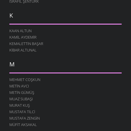
İSRAFIL ŞENTÜRK
K
KAAN ALTUN
KAMIL AYDEMIR
KEMALETTIN BAŞAR
KIBAR ALTUNAL
M
MEHMET COŞKUN
METIN AVCI
METIN GÜMÜŞ
MUAZ SUBAŞI
MURAT KUŞ
MUSTAFA TILCI
MUSTAFA ZENGIN
MÜFIT AKSAKAL