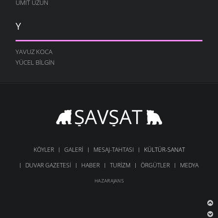
ÜMIT UZUN
Y
YAVUZ KOCA
YÜCEL BILGIN
KÖYLER
GALERI
MESAJ-TAHTASI
KÜLTÜR-SANAT
DUVAR GAZETESI
HABER
TURIZM
ÖRGÜTLER
MEDYA
HAZARAJANS