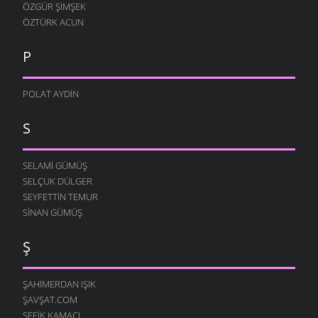
ÖZGÜR ŞIMŞEK
ÖZTÜRK ACUN
P
POLAT AYDIN
S
SELAMI GÜMÜŞ
SELÇUK DÜLGER
SEYFETTIN TEMUR
SINAN GÜMÜŞ
Ş
ŞAHIMERDAN IŞIK
ŞAVŞAT.COM
ŞEFIK KAMACI