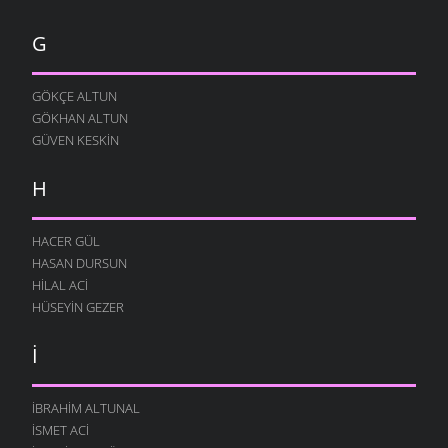
G
GÖKÇE ALTUN
GÖKHAN ALTUN
GÜVEN KESKIN
H
HACER GÜL
HASAN DURSUN
HILAL ACI
HÜSEYIN GEZER
İ
İBRAHIM ALTUNAL
İSMET ACI