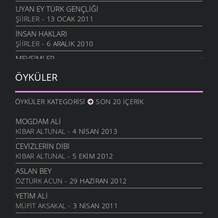
UYAN EY TÜRK GENÇLIĞI
ŞIIRLER
- 13 OCAK 2011
İNSAN HAKLARI
ŞIIRLER
- 6 ARALIK 2010
MEVSIMLER
ŞIIRLER
- 17 KASIM 2010
ÖYKÜLER
SEVGILIYE
ŞIIRLER
- 17 KASIM 2010
ÖYKÜLER KATEGORISI
SON 20 İÇERIK
YERLI MALI
ŞIIRLER
- 17 KASIM 2010
MOGDAM ALI
KIBAR ALTUNAL
- 4 NISAN 2013
BÜYÜK ATATÜRK
ŞIIRLER
- 13 KASIM 2010
CEVIZLERIN DIBI
KIBAR ALTUNAL
- 5 EKIM 2012
AĞAÇLARI KORUYALIM
ŞIIRLER
- 13 KASIM 2010
ASLAN BEY
ÖZTÜRK ACUN
- 29 HAZIRAN 2012
CUMHURIYET
ŞIIRLER
- 13 KASIM 2010
YETIM ALI
MÜFIT AKSAKAL
- 3 NISAN 2011
DEVLET DEDIĞIN
ŞIIRLER
- 13 KASIM 2010