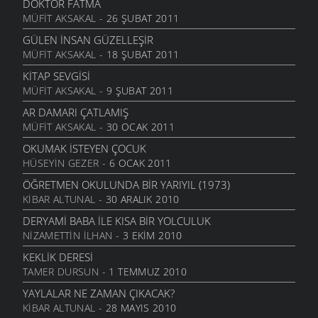
DOKTOR FATMA
MÜFIT AKSAKAL
- 26 ŞUBAT 2011
KADER
ŞIIRLER
- 2 KASIM 2010
GÜLEN İNSAN GÜZELLEŞIR
MÜFIT AKSAKAL
- 18 ŞUBAT 2011
TEMBEL ÖĞRENCI
ŞIIRLER
- 2 KASIM 2010
KITAP SEVGISI
MÜFIT AKSAKAL
- 9 ŞUBAT 2011
KITAP
ŞIIRLER
- 27 EKIM 2010
AR DAMARI ÇATLAMIŞ
MÜFIT AKSAKAL
- 30 OCAK 2011
GÜLSEREN
ŞIIRLER
- 17 EKIM 2010
OKUMAK İSTEYEN ÇOCUK
HÜSEYIN GEZER
- 6 OCAK 2011
DEDEM
ŞIIRLER
- 17 EKIM 2010
ÖĞRETMEN OKULUNDA BIR YARIYIL (1973)
KIBAR ALTUNAL
- 30 ARALIK 2010
EVIN HALLERI
ŞIIRLER
- 17 EKIM 2010
DERYAMI BABA İLE KISA BIR YOLCULUK
NIZAMETTIN İLHAN
- 3 EKIM 2010
KÖŞE KAPMACA
ŞIIRLER
- 15 EKIM 2010
KEKLIK DERESI
TAMER DURSUN
- 1 TEMMUZ 2010
TAŞITLAR
ŞIIRLER
- 15 EKIM 2010
YAYLALAR NE ZAMAN ÇIKACAK?
KIBAR ALTUNAL
- 28 MAYIS 2010
O YARA MEKTUP