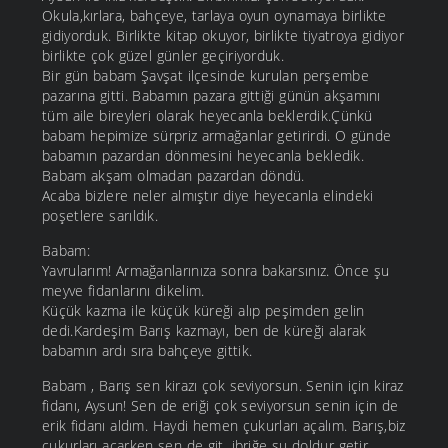
Okula,kırlara, bahçeye, tarlaya oyun oynamaya birlikte
gidiyorduk. Birlikte kitap okuyor, birlikte tiyatroya gidiyor
birlikte çok güzel günler geçiriyorduk.
Bir gün babam Şavşat ilçesinde kurulan perşembe
pazarına gitti. Babamın pazara gittiği günün akşamını
tüm aile bireyleri olarak heyecanla beklerdik.Çünkü
babam hepimize sürpriz armağanlar getirirdi. O günde
babamın pazardan dönmesini heyecanla bekledik.
Babam akşam olmadan pazardan döndü.
Acaba bizlere neler almıştır diye heyecanla elindeki
poşetlere sarıldık.
Babam:
Yavrularım! Armağanlarınıza sonra bakarsınız. Önce şu
meyve fidanlarını dikelim.
Küçük kazma ile küçük küreği alıp peşimden gelin
dedi.Kardeşim Barış kazmayı, ben de küreği alarak
babamın ardı sıra bahçeye gittik.
Babam , Barış sen kirazı çok seviyorsun. Senin için kiraz
fidanı, Aysun! Sen de eriği çok seviyorsun senin için de
erik fidanı aldım. Haydi hemen çukurları açalım. Barış,biz
çukurları açarken sen de git, ibriğe su doldur getir,