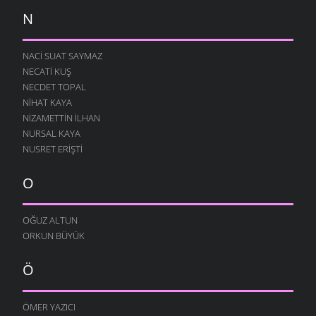
N
NACI SUAT SAYMAZ
NECATI KUŞ
NECDET TOPAL
NIHAT KAYA
NIZAMETTIN İLHAN
NURSAL KAYA
NUSRET ERIŞTI
O
OĞUZ ALTUN
ORKUN BÜYÜK
Ö
ÖMER YAZICI