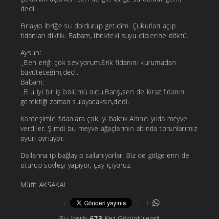
dedi.
Fırlayıp ibriğe su doldurup getidim. Çukurları açıp
fidanları diktik. Babam, ibrikteki suyu diplerine döktü.
Aysun:
_Ben eriği çok seviyorum.Erik fidanını kurumadan
büyüteceğim,dedi.
Babam:
_B u iyi bir iş bölümü oldu.Barış,sen de kiraz fidanını
gerektiği zaman sulayacaksın,dedi.
Kardeşimle fidanlara çok iyi baktık.Altıncı yılda meyve
verdiler. Şimdi bu meyve ağaçlarının altında torunlarımız
oyun oynuyor.
Dallarına ip bağlayıp sallanıyorlar. Biz de gölgelerin de
oturup söyleşi yapıyor, çay içiyoruz.
Müfit AKSAKAL
Bu İçerik
673
Kez Görüntülendi