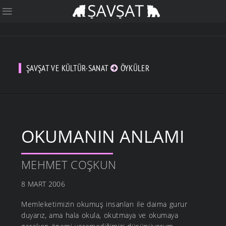
ŞAVŞAT VE KÜLTÜR-SANAT
ÖYKÜLER
OKUMANIN ANLAMI
MEHMET COŞKUN
8 MART 2006
Memleketimizin okumuş insanları ile daima gurur
duyarız, ama hala okula, okutmaya ve okumaya