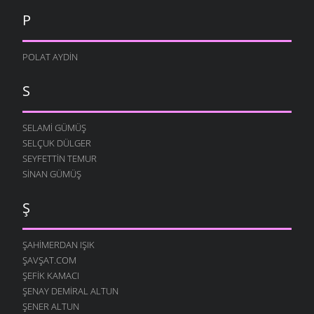
P
POLAT AYDIN
S
SELAMI GÜMÜŞ
SELÇUK DÜLGER
SEYFETTIN TEMUR
SINAN GÜMÜŞ
Ş
ŞAHIMERDAN IŞIK
ŞAVŞAT.COM
ŞEFIK KAMACI
ŞENAY DEMIRAL ALTUN
ŞENER ALTUN