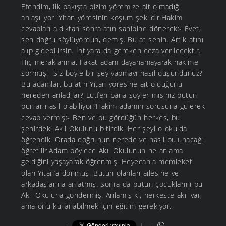
Efendim, ilk bakışta bizim yöremize ait olmadığı
anlaşılıyor. Yitan yöresinin koşum şeklidir.Hakim
cevapları aldıktan sonra atın sahibine dönerek:- Evet,
sen doğru söylüyordun, demiş. Bu at senin. Artık atını
alıp gidebilirsin. İhtiyara da gereken ceza verilecektir.
Hiç meraklanma. Fakat adam dayanamayarak hakime
sormuş:- Siz böyle bir şey yapmayı nasıl düşündünüz?
Bu adamlar, bu atın Yitan yöresine ait olduğunu
nereden anladılar? Lütfen bana söyler misiniz bütün
bunlar nasıl olabiliyor?Hakim adamın sorusuna gülerek
cevap vermiş:- Ben ve bu gördüğün herkes, bu
şehirdeki Akıl Okulunu bitirdik. Her şeyi o okulda
öğrendik. Orada doğrunun nerede ve nasıl bulunacağı
öğretilir.Adam böylece Akıl Okulunun ne anlama
geldiğini yaşayarak öğrenmiş. Heyecanla memleketi
olan Yitan’a dönmüş. Bütün olanları ailesine ve
arkadaşlarına anlatmış. Sonra da bütün çocuklarını bu
Akıl Okuluna göndermiş. Anlamış ki, herkeste akıl var,
ama onu kullanabilmek için eğitim gerekiyor.