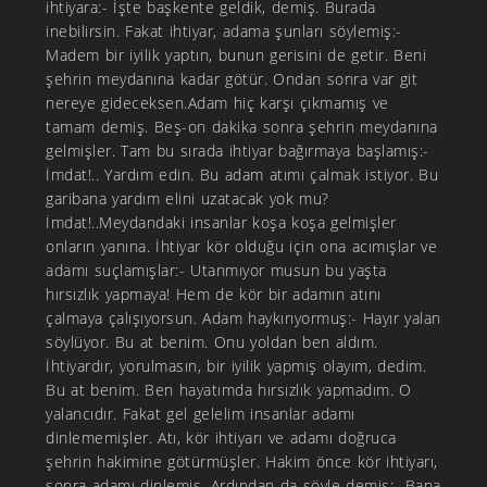
ihtiyara:- İşte başkente geldik, demiş. Burada
inebilirsin. Fakat ihtiyar, adama şunları söylemiş:-
Madem bir iyilik yaptın, bunun gerisini de getir. Beni
şehrin meydanına kadar götür. Ondan sonra var git
nereye gideceksen.Adam hiç karşı çıkmamış ve
tamam demiş. Beş-on dakika sonra şehrin meydanına
gelmişler. Tam bu sırada ihtiyar bağırmaya başlamış:-
İmdat!.. Yardım edin. Bu adam atımı çalmak istiyor. Bu
garibana yardım elini uzatacak yok mu?
İmdat!..Meydandaki insanlar koşa koşa gelmişler
onların yanına. İhtiyar kör olduğu için ona acımışlar ve
adamı suçlamışlar:- Utanmıyor musun bu yaşta
hırsızlık yapmaya! Hem de kör bir adamın atını
çalmaya çalışıyorsun. Adam haykırıyormuş:- Hayır yalan
söylüyor. Bu at benim. Onu yoldan ben aldım.
İhtiyardır, yorulmasın, bir iyilik yapmış olayım, dedim.
Bu at benim. Ben hayatımda hırsızlık yapmadım. O
yalancıdır. Fakat gel gelelim insanlar adamı
dinlememişler. Atı, kör ihtiyarı ve adamı doğruca
şehrin hakimine götürmüşler. Hakim önce kör ihtiyarı,
sonra adamı dinlemiş. Ardından da şöyle demiş:- Bana