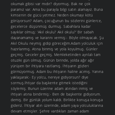
okumak gibisi var mıdır? diyormuş. Bak ne çok
paramız var. Ama bu parayla bilgi satın alamayız. Buna
kimsenin de gücü yetmez. Neden okumayı kötü
görüyorsun? Adam, çocuğunun bu sözlerini günlerce,
gecelerce düşünmüş durmuş. Sabahlara kadar
sayıklar olmuş: ‘Akıl okulu? Akıl okulu?’ Bir sabah
dayanamamış ve kararını vermiş:- Böyle olmayacak. Şu
Akıl Okulu neymiş gidip göreceğim.Adam yolculuk için
hazırlanmış. Atına binmiş ve yola koyulmuş. Günler
geçmiş. Geceler geçmiş. Memleketinden ayrılalı tam
otuziki gün olmuş. Günün birinde, yolda ağır ağır
yürüyen bir ihtiyara rastlamış. İhtiyarın gözleri
görmüyormuş. Adam bu ihtiyarın haline acımış. Yanına
yaklaşarak:- Ey yolcu, nereye gidiyorsun? diye
sormuş.İhtiyar da başkente gitmek istediğini
söylemiş. Bunun üzerine adam atından inmiş ve
ihtiyarı atına bindirmiş:- Ben de başkente gidiyorum.
demiş. Bir günlük yolum kaldı. Birlikte konuşa konuşa
gideriz. İhtiyar atın üzerinde, adam yaya yolculuklarına
devam etmişler. Şehre vardıkları zaman adam