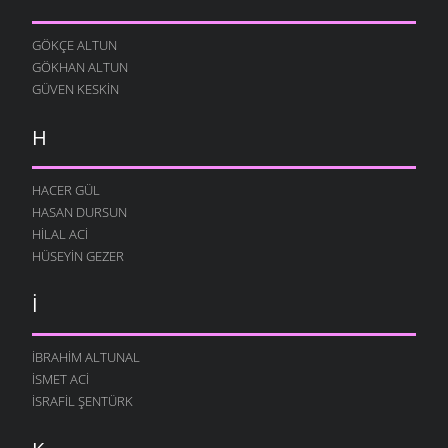
GÖKÇE ALTUN
GÖKHAN ALTUN
GÜVEN KESKIN
H
HACER GÜL
HASAN DURSUN
HILAL ACI
HÜSEYIN GEZER
İ
İBRAHIM ALTUNAL
İSMET ACI
İSRAFIL ŞENTÜRK