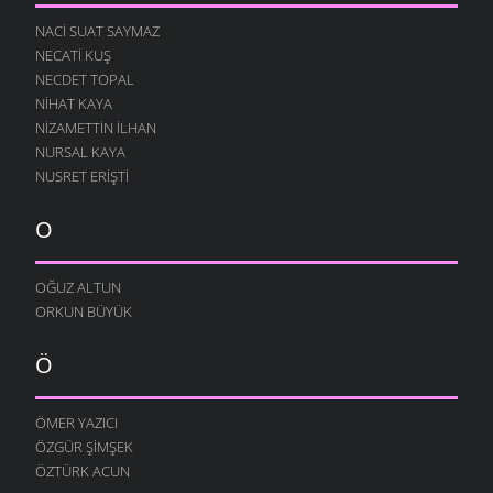
NACI SUAT SAYMAZ
NECATI KUŞ
NECDET TOPAL
NIHAT KAYA
NIZAMETTIN İLHAN
NURSAL KAYA
NUSRET ERIŞTI
O
OĞUZ ALTUN
ORKUN BÜYÜK
Ö
ÖMER YAZICI
ÖZGÜR ŞIMŞEK
ÖZTÜRK ACUN