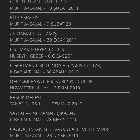
GÜLEN İNSAN GÜZELLEŞIR
MÜFIT AKSAKAL
- 18 ŞUBAT 2011
KITAP SEVGISI
MÜFIT AKSAKAL
- 9 ŞUBAT 2011
AR DAMARI ÇATLAMIŞ
MÜFIT AKSAKAL
- 30 OCAK 2011
OKUMAK İSTEYEN ÇOCUK
HÜSEYIN GEZER
- 6 OCAK 2011
ÖĞRETMEN OKULUNDA BIR YARIYIL (1973)
KIBAR ALTUNAL
- 30 ARALIK 2010
DERYAMI BABA İLE KISA BIR YOLCULUK
NIZAMETTIN İLHAN
- 3 EKIM 2010
KEKLIK DERESI
TAMER DURSUN
- 1 TEMMUZ 2010
YAYLALAR NE ZAMAN ÇIKACAK?
KIBAR ALTUNAL
- 28 MAYIS 2010
ÇAĞDAŞ İNSANIN KILAVUZU AKIL VE BILIMDIR
MÜFIT AKSAKAL
- 23 NISAN 2010