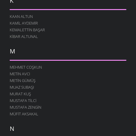
K
KAAN ALTUN
KAMIL AYDEMIR
KEMALETTIN BAŞAR
KIBAR ALTUNAL
M
MEHMET COŞKUN
METIN AVCI
METIN GÜMÜŞ
MUAZ SUBAŞI
MURAT KUŞ
MUSTAFA TILCI
MUSTAFA ZENGIN
MÜFIT AKSAKAL
N