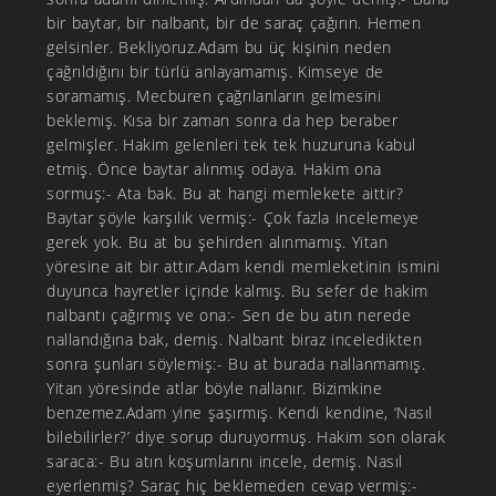
bir baytar, bir nalbant, bir de saraç çağırın. Hemen
gelsinler. Bekliyoruz.Adam bu üç kişinin neden
çağrıldığını bir türlü anlayamamış. Kimseye de
soramamış. Mecburen çağrılanların gelmesini
beklemiş. Kısa bir zaman sonra da hep beraber
gelmişler. Hakim gelenleri tek tek huzuruna kabul
etmiş. Önce baytar alınmış odaya. Hakim ona
sormuş:- Ata bak. Bu at hangi memlekete aittir?
Baytar şöyle karşılık vermiş:- Çok fazla incelemeye
gerek yok. Bu at bu şehirden alınmamış. Yitan
yöresine ait bir attır.Adam kendi memleketinin ismini
duyunca hayretler içinde kalmış. Bu sefer de hakim
nalbantı çağırmış ve ona:- Sen de bu atın nerede
nallandığına bak, demiş. Nalbant biraz inceledikten
sonra şunları söylemiş:- Bu at burada nallanmamış.
Yitan yöresinde atlar böyle nallanır. Bizimkine
benzemez.Adam yine şaşırmış. Kendi kendine, ‘Nasıl
bilebilirler?’ diye sorup duruyormuş. Hakim son olarak
saraca:- Bu atın koşumlarını incele, demiş. Nasıl
eyerlenmiş? Saraç hiç beklemeden cevap vermiş:-