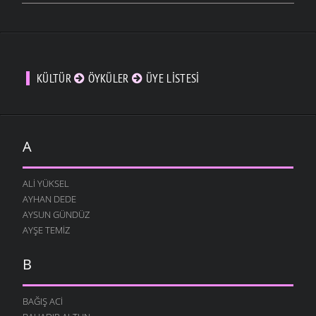
KÜLTÜR
ÖYKÜLER
ÜYE LISTESI
A
ALI YÜKSEL
AYHAN DEDE
AYSUN GÜNDÜZ
AYŞE TEMIZ
B
BAĞIŞ ACI