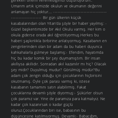
gereken önemi veremediğimizi düşünüyorum..
Umarım artık içimizde okulun ve okumanın değerini
anlamayan hiç yoktur.... -------------------------------------
--------------------- Bir gün ülkenin küçük
kasabalarından olan Yitan’da şöyle bir haber yayılmış: -
Güzel başkentimizde bir Akıl Okulu varmış. Her kim o
okula giderse orada akıl öğretiliyormuş.Herkes bu
haberi şaşkınlıkla birbirine anlatıyormuş. Kasabanın en
zenginlerinden olan bir adam da bu haberi duyunca
kahkahalarla gülmeye başlamış:- Efendim, hayatımda
hiç bu kadar komik bir şey duymamıştım. Bir insan
akıllıysa akıllıdır. Sonradan akıl kazanılır mı hiç? Olacak
şey midir? Duyulmuş mudur? Görülmüş müdür?Bu
adam çok zengin olduğu için çocuklarının hiçbirisini
okutmamış. Öyle çok parası varmış ki, istese
kasabanın tamamını satın alabilirmiş. Fakat
çocuklarına devamlı şöyle diyormuş:- Şükürler olsun
çok paramız var. Yine de paramıza para katmalıyız. Ne
kadar çok kazanırsak o kadar güçlü
oluruz.Çocuklarından biri ise, babasının bu
düşüncesine katılmıyormuş. Devamlı:- Babacığım,