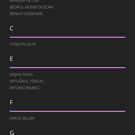
BAHADIR ALTUN
BEDRUL MÜNIR DÜZCAN
BERKAY DOĞANER
C
COŞKUN ÇELIK
E
ERŞAN TEKIN
ERTUĞRUL TÖRÜN
ERTÜRK DEMIRCI
F
FARUK BILGIN
G