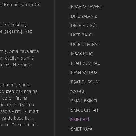
tur. Ben ne zaman Gül
İBRAHIM LEVENT
İDRIS YALANIZ
imsesi yokmuş.
IDRISCAN GÜL
le geçermiş. Yaz
İLKER BALCI
İLKER DEMIRAL
tmiş. Ama havalarda
İMSAK KILIÇ
rı keçileri salmış
İRFAN DEMIRAL
demiş. Ne kadar
İRFAN YALDUZ
İRŞAT DURSUN
 yükselmiş sonra
k yüzen bakınca ne
ISA GÜL
ce bir fırtına
ISMAIL EKINCI
melekler diyarına
İSMAIL URHAN
apla yirmi iki mart
 ya da koca karı
İSMET ACI
ardır. Gözlerini dolu
ISMET KAYA