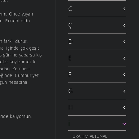
ttu.
C
nrım. Önce yayan
u. Ecnebi oldu.
Ç
D
 farklı durur.
a. İçinde çok çeşit
e o gün ne yaparsa kış
E
 Neler söylenmez ki.
radan, Zemheri
F
eğinde. Cumhuriyet
n gün hesabına
G
H
ide kalıyorsun.
İ
İBRAHIM ALTUNAL