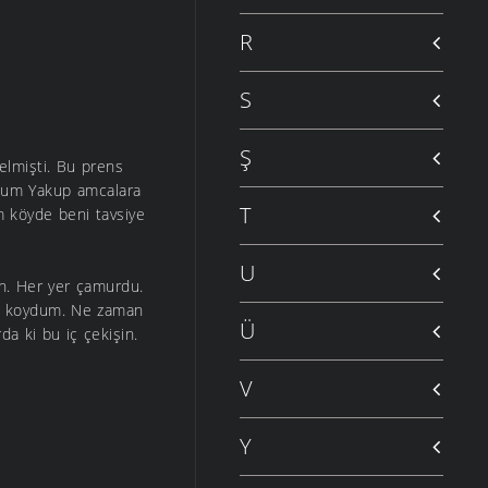
R
S
Ş
elmişti. Bu prens
rdum Yakup amcalara
T
m köyde beni tavsiye
U
n. Her yer çamurdu.
ine koydum. Ne zaman
Ü
a ki bu iç çekişin.
V
Y