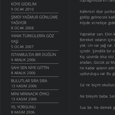
toprağımızda en tanı
KÖYE GIDELIM
9 OCAK 2010
Kalkınsın diye yurdu
ŞIMDI YAĞMUR GÖNLÜME
gidilip gelinecek ka
YAĞIYOR
Köyde ecnebiye giden
8 OCAK 2008
Yapraklar sarı. Ekin
YANIK TÜRKÜLERIN GÖZ
Bereket odanın içind
YAŞI
yok. Un var yağ var. 
5 OCAK 2007
içindir. Şimdilik bir
ISTANBUL’DA BIR DÜĞÜN
Kış uzunda olsa söz
9 ARALIK 2006
aradan, Gücük az Ma
SAHI SEN NIYE GITTIN
ne kadar ayların adı
8 ARALIK 2006
uyduruluşu var Bu 
BULUTLAR SIRA SIRA
Siz ne biçim okullus
13 KASIM 2006
MINI MINNACIK ÖYKÜ
Ne bileyim baba. Se
13 KASIM 2006
YIL YORGUNU
Sus be. Ne demek ger
8 KASIM 2006