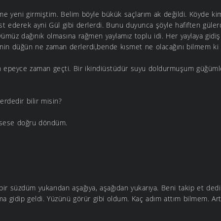
e yeni girmiştim. Belim böyle bükük saçlarım ak değildi. Köyde kim 
st ederek ayni Gül gibi derlerdi. Bunu duyunca şöyle hafiften gül
müz dağınık olmasına rağmen yaylamız toplu idi. Her yaylaya gidiş
enin düğün ne zaman derlerdi,bende kısmet ne olacağını bilmem ki
n epeyce zaman geçti. Bir ikindiüstüdür suyu doldurmuşum güğüml
rdedir bilir misin?
 sese doğru döndüm.
bir süzdüm yukarıdan aşağıya, aşağıdan yukarıya. Beni takip et d
ma gidip geldi. Yüzünü görür gibi oldum. Kaç adım attım bilmem. Ar