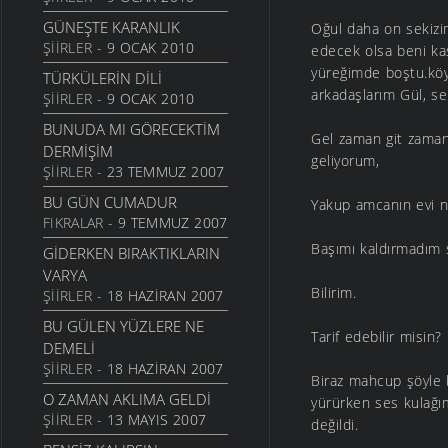
BIR DAHA GÖRMEK
1 AĞUSTOS 2006
GÜNEŞTE KARANLIK
Oğul daha on sekizim
ŞIIRLER
- 9 OCAK 2010
edecek olsa beni ka
HACI NİNE
11 MAYIS 2006
yüreğimde boştu.köyü
TÜRKÜLERIN DILI
arkadaşlarım Gül, s
ŞIIRLER
- 9 OCAK 2010
YOL GÖTÜRDÜ YIL
GÖTÜRDÜ
BUNUDA MI GÖRECEKTIM
Gel zaman git zama
10 NISAN 2006
DERMIŞIM
geliyorum,
ŞIIRLER
- 23 TEMMUZ 2007
SULAR SOĞUK MU
31 MART 2006
BU GÜN CUMADUR
Yakup amcanın evi ne
FIKRALAR
- 9 TEMMUZ 2007
BEKÇİ OLDUĞ
30 MART 2006
Başımı kaldırmadım
GIDERKEN BIRAKTIKLARIN
VARYA
YAZIK
Bilirim.
ŞIIRLER
- 18 HAZIRAN 2007
16 ŞUBAT 2006
BU GÜLEN YÜZLERE NE
SULAR SOĞUK MU
Tarif edebilir misin?
DEMELI
8 ŞUBAT 2006
ŞIIRLER
- 18 HAZIRAN 2007
ÖZ ANASI
Biraz mahcup şöyle 
O ZAMAN AKLIMA GELDI
29 OCAK 2006
yürürken ses kulağı
ŞIIRLER
- 13 MAYIS 2007
değildi.
DUMAN DAĞA YUKARI