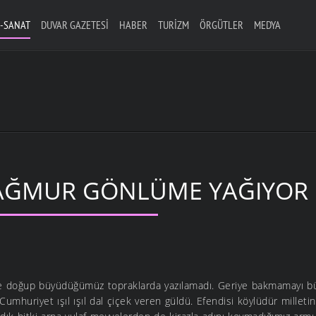
-SANAT
DUVAR GAZETESI
HABER
TURIZM
ÖRGÜTLER
MEDYA
YAĞMUR GÖNLÜME YAĞIYOR
ye doğup büyüdüğümüz topraklarda yazılamadı. Geriye bakmamayı b
 Cumhuriyet ışıl ışıl dal çiçek veren güldü. Efendisi köylüdür millet