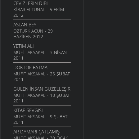
CEVIZLERIN DIBI
ÇOCUKLAR AĞLADILAR
EVIMIN BACASI TÜTSÜN
KIBAR ALTUNAL
- 5 EKIM
ŞIIRLER
- 3 EYLÜL 2006
30 EYLÜL 2004
2012
SEVEMEM
BİR KÜÇÜK HİKAYE
ASLAN BEY
ŞIIRLER
- 13 HAZIRAN 2006
22 EYLÜL 2004
ÖZTÜRK ACUN
- 29
DÖNELIM
HAZIRAN 2012
ŞIIRLER
- 13 HAZIRAN 2006
YETIM ALI
İKI ÇIPLAK
MÜFIT AKSAKAL
- 3 NISAN
ŞIIRLER
2011
- 13 HAZIRAN 2006
ANLAYAMADIM
DOKTOR FATMA
ŞIIRLER
MÜFIT AKSAKAL
- 13 HAZIRAN 2006
- 26 ŞUBAT
2011
TEZAT
GÜLEN İNSAN GÜZELLEŞIR
ŞIIRLER
- 13 HAZIRAN 2006
MÜFIT AKSAKAL
- 18 ŞUBAT
ÇEKERIZ
2011
ŞIIRLER
- 2 HAZIRAN 2006
KITAP SEVGISI
GURBET
MÜFIT AKSAKAL
- 9 ŞUBAT
ŞIIRLER
- 25 MAYIS 2006
2011
YOKSULLUK
AR DAMARI ÇATLAMIŞ
ŞIIRLER
- 24 MAYIS 2006
MÜFIT AKSAKAL
- 30 OCAK