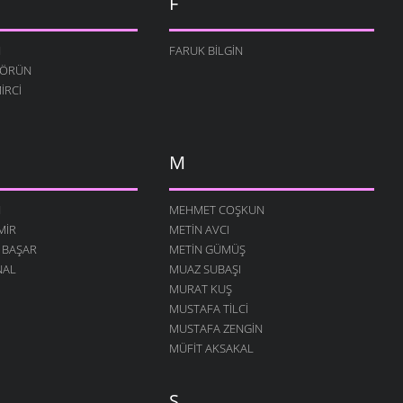
F
N
FARUK BILGIN
TÖRÜN
IRCI
M
N
MEHMET COŞKUN
MIR
METIN AVCI
 BAŞAR
METIN GÜMÜŞ
NAL
MUAZ SUBAŞI
MURAT KUŞ
MUSTAFA TILCI
MUSTAFA ZENGIN
MÜFIT AKSAKAL
S