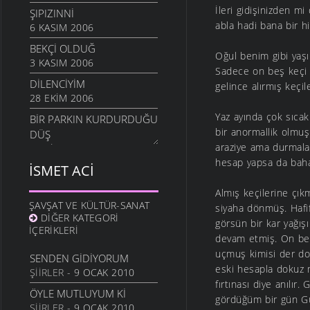
İleri gidişinizden m
ŞIPIZINNI
abla hadi bana bir h
6 KASIM 2006
BEKÇI OLDUĞ
Oğul benim gibi yaşı
3 KASIM 2006
Sadece on beş keçi i
DİLENCİYİM
gelince alırmış keçil
28 EKIM 2006
Yaz ayında çok sıca
BIR PARKIN KURDURDUĞU
bir anormallik olmuş.
DÜŞ
araziye ama durmala
6 EKIM 2006
hesap yapsa da baha
İSMET ACI
SEN BARİ GİTME OĞUL
17 AĞUSTOS 2006
Almış keçilerine çık
YOL ARKADAŞLARI
ŞAVŞAT VE KÜLTÜR-SANAT
siyaha dönmüş. Hafi
DIĞER KATEGORI
16 AĞUSTOS 2006
görsün bir kar yağışı
İÇERIKLERI
devam etmiş. On beş
YAĞMURLU EYLÜL
uçmuş kimisi der do
5 AĞUSTOS 2006
SENDEN GIDIYORUM
eski hesapla dokuz 
ŞIIRLER
- 9 OCAK 2010
KÜÇÜK HİKAYELER
fırtınası diye anılır
4 AĞUSTOS 2006
ÖYLE MUTLUYUM KI
gördüğüm bir gün Gü
ŞIIRLER
- 9 OCAK 2010