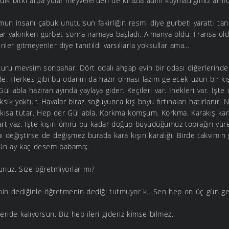
dık bitki arpa yulaf meyvelerden de kirazla adını koymadığımız armu
mun insanı çabuk unutulsun fakirliğin resmi diye gurbeti yarattı ta
dar yakınken gurbet sonra ıramaya başladı. Almanya oldu. Fransa old
ler gitmeyenler diye tanıtıldı varsıllarla yoksullar ama…
 kuru mevsim sonbahar. Dört odalı ahşap evin bir odası diğerlerinden
e. Herkes gibi bu odanın da hazır olması lazım gelecek uzun bir kış
Gül abla haziran ayında yaylaya gider. Keçileri var. İnekleri var. İşt
 eksik yoktur. Havalar biraz soğuyunca kış boyu fırtınaları hatırlanır.
 kısa tutar. Hep der Gül abla. Korkma komşum. Korkma. Karakış ka
rt yaz. İşte kışın ömrü bu kadar doğup büyüdüğümüz toprağın yür
nı değiştirse de değişmez burada kara kışın karalığı. Birde takvimi
gün ay kaç desem babama;
unuz. Size öğretmiyorlar mı?
nin dediğinle öğretmenin dediği tutmuyor ki. Sen hep on üç gün ger
ide kalıyorsun. Biz hep ileri gideriz kimse bilmez.