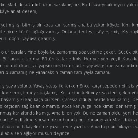
i dır. Mart dokuzu fırtınasın yakalanışınız. Bu hikâyeyi bilmeyen yok
ikâye anlat desem;
 yetmiş işi bitmiş bir koca karı varmış aha bu yukarı köyde. Kimi k
le birde küçük oğlağı varmış. Onlarla dertleşir söyleşirmiş. Kış böy
erini doğru yaylaya çıkarmış.
k olur buralar. Yine böyle bu zamanmış söz vaktine çeker. Gücük bi
 Bir sıcak ki sorma. Bütün karlar erimiş. Her yer yem yeşil. Koca ka
rı ne mümkün. Ne yapsın mecburen artık yaylaya gitme zamanıdır 
rı bulamamış ne yapacaksın zaman tam yayla zamanı.
mış yayla yoluna. Yavaş yavaş ilerlerken önce karşı tepeden bir sis
f kar serpiştirmeye başlamış. Koca nine kelimeye şaadedi çekip gö
 başlamış ki kaç kaça bilirsen. Çaresiz olduğu yerde kala kalmış. Deli
 keçiden sağ kalan olmamış. Koca karıya gelince kimisi der ermiş 
nmuş kar altında kalmış. Ama bilen yok. Bu ne zaman oldu, yeni hes
mart. Şimdi kime sorsan bizim burada bu fırtınanın adı Mart dokuzu
. Gül abla bu hikâyeleri ne yazar nede yazdırır. Ama hep bir hikâyesi v
l abla sen ağlıyor musun deyince;