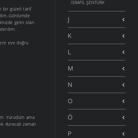
İSRAFIL ŞENTÜRK
bir güzeli tarif
erdim..Gönlümde
J
imizde gelin olan
 derdim.
K
ere eve doğru
L
M
N
O
Ö
edim. Yürüdüm ama
tık duracak zaman
P