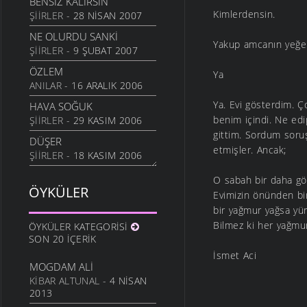
BENSIZ KALIRSIN
23 OCAK 2006
Kimlerdensin.
ŞIIRLER
- 28 NISAN 2007
DÜŞÜM İSTANBUL
NE OLURDU SANKI
25 HAZIRAN 2005
Yakup amcanın yeğe
ŞIIRLER
- 9 ŞUBAT 2007
PETROL LAMBASI
ÖZLEM
22 HAZIRAN 2005
Ya
ANILAR
- 16 ARALIK 2006
KAĞIT PARA YÜZ LİRA
Ya. Evi gösterdim. 
HAVA SOĞUK
14 MAYIS 2005
benim içindi. Ne ed
ŞIIRLER
- 29 KASIM 2006
KAĞIT MENDİL KİRLENDİ
gittim. Sordum soru
DÜŞER
13 MAYIS 2005
etmişler. Ancak;
ŞIIRLER
- 18 KASIM 2006
ÇAYLAR DEMLI OLSUN
SEV KÖYÜNÜ
13 MAYIS 2005
O sabah bir daha gö
ÖYKÜLER
ŞIIRLER
- 18 KASIM 2006
Evimizin önünden bir
GÜN BITERKEN
bir yağmur yağsa yür
ANNEME
12 MAYIS 2005
ŞIIRLER
- 1 KASIM 2006
Bilmez ki her yağmu
ÖYKÜLER KATEGORISI
AĞLAMAK İÇIN AKŞAMI
SON 20 İÇERIK
YABANCIYIM
BEKLE
İsmet Aci
ŞIIRLER
- 1 KASIM 2006
12 MAYIS 2005
MOGDAM ALI
MAHALLELI KIZ
KIBAR ALTUNAL
- 4 NISAN
YOL NERE GIDER
2013
ŞIIRLER
- 28 EYLÜL 2006
9 EKIM 2004