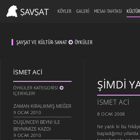
KÖYLER
GALERI
MESAJ-TAHTASI
KÜLTÜR
ŞAVŞAT VE KÜLTÜR-SANAT
ÖYKÜLER
İSMET ACI
ŞIMDI 
ÖYKÜLER KATEGORISI
İÇERIKLERI
İSMET ACI
ZAMAN KIRALIKMIŞ MEĞER
9 OCAK 2010
8 OCAK 2008
DÜŞÜNCEYI BEYNI İLE
Ne yazık ki bu hikâ
BEYNIMIZE KAZDI
başladığımız yıllarda
9 OCAK 2010