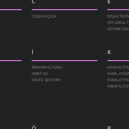
C
E
COŞKUN ÇELIK
ERŞAN TEKI
ERTUĞRUL 
ERTÜRK DEM
İ
K
İBRAHIM ALTUNAL
KAAN ALTU
İSMET ACI
KAMIL AYDE
İSRAFIL ŞENTÜRK
KEMALETTIN
KIBAR ALTU
Ö
P