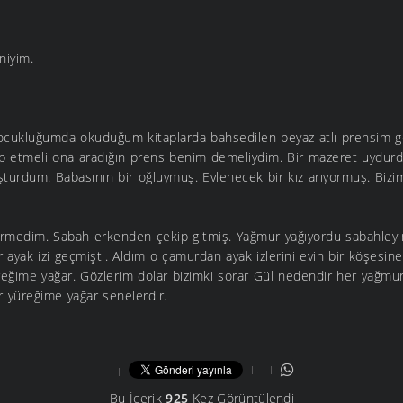
niyim.
Çocukluğumda okuduğum kitaplarda bahsedilen beyaz atlı prensim g
ip etmeli ona aradığın prens benim demeliydim. Bir mazeret uydu
şturdum. Babasının bir oğluymuş. Evlenecek bir kız arıyormuş. Bizi
rmedim. Sabah erkenden çekip gitmiş. Yağmur yağıyordu sabahleyi
 ayak izi geçmişti. Aldım o çamurdan ayak izlerini evin bir köşes
eğime yağar. Gözlerim dolar bizimki sorar Gül nedendir her yağmurd
r yüreğime yağar senelerdir.
Bu İçerik
925
Kez Görüntülendi