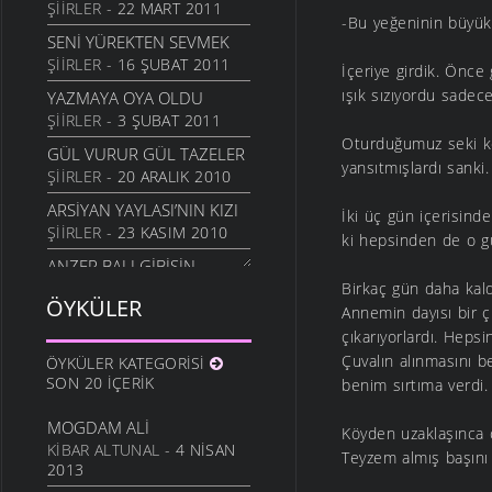
ŞIIRLER
- 22 MART 2011
-Bu yeğeninin büyük
SENI YÜREKTEN SEVMEK
ŞIIRLER
- 16 ŞUBAT 2011
İçeriye girdik. Önce
ışık sızıyordu sadec
YAZMAYA OYA OLDU
ŞIIRLER
- 3 ŞUBAT 2011
Oturduğumuz seki keç
GÜL VURUR GÜL TAZELER
yansıtmışlardı sanki.
ŞIIRLER
- 20 ARALIK 2010
ARSIYAN YAYLASI’NIN KIZI
İki üç gün içerisind
ŞIIRLER
- 23 KASIM 2010
ki hepsinden de o güz
ANZER BALI GIBISIN
ŞIIRLER
- 19 KASIM 2010
Birkaç gün daha kald
ÖYKÜLER
Annemin dayısı bir ç
SEVERIM İSTANBULU
çıkarıyorlardı. Hepsi
ŞIIRLER
- 14 EKIM 2010
Çuvalın alınmasını b
ÖYKÜLER KATEGORISI
GÖZLER SESSIZ AĞLADI
SON 20 İÇERIK
benim sırtıma verdi.
ŞIIRLER
- 10 EKIM 2010
MOGDAM ALI
İÇIMDE SAKLIYORUM
Köyden uzaklaşınca ç
KIBAR ALTUNAL
- 4 NISAN
ŞIIRLER
- 29 EYLÜL 2010
Teyzem almış başını 
2013
SENSIZIM ŞIMDI