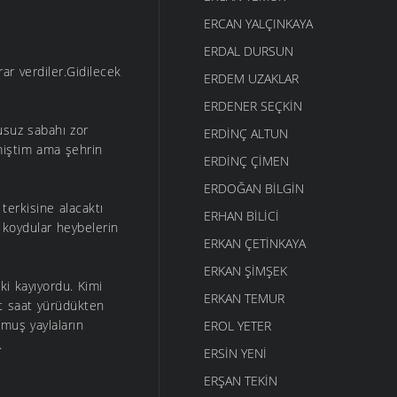
ERCAN YALÇINKAYA
ERDAL DURSUN
ar verdiler.Gidilecek
ERDEM UZAKLAR
ERDENER SEÇKIN
usuz sabahı zor
ERDINÇ ALTUN
miştim ama şehrin
ERDINÇ ÇIMEN
ERDOĞAN BILGIN
terkisine alacaktı
ERHAN BILICI
 koydular heybelerin
ERKAN ÇETINKAYA
ERKAN ŞIMŞEK
i kayıyordu. Kimi
ERKAN TEMUR
rt saat yürüdükten
lmuş yaylaların
EROL YETER
.
ERSIN YENI
ERŞAN TEKIN