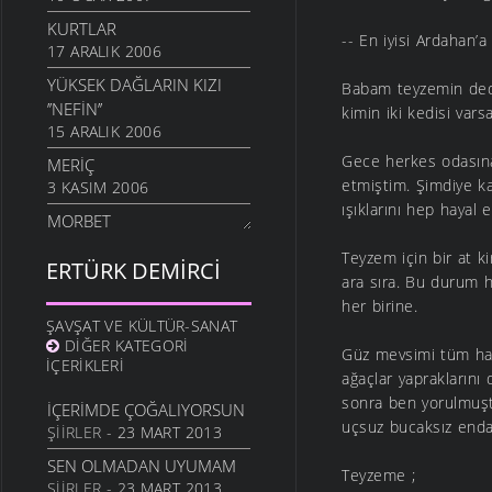
KURTLAR
-- En iyisi Ardahan’a
17 ARALIK 2006
YÜKSEK DAĞLARIN KIZI
Babam teyzemin dedik
’’NEFIN’’
kimin iki kedisi varsa
15 ARALIK 2006
Gece herkes odasına
MERIÇ
etmiştim. Şimdiye k
3 KASIM 2006
ışıklarını hep hayal 
MORBET
6 EYLÜL 2006
Teyzem için bir at k
ERTÜRK DEMIRCI
TOMBALAK KEDI
ara sıra. Bu durum h
19 TEMMUZ 2006
her birine.
ŞAVŞAT VE KÜLTÜR-SANAT
DIĞER KATEGORI
Güz mevsimi tüm haş
İÇERIKLERI
ağaçlar yapraklarını
sonra ben yorulmuştu
İÇERIMDE ÇOĞALIYORSUN
uçsuz bucaksız enda
ŞIIRLER
- 23 MART 2013
SEN OLMADAN UYUMAM
Teyzeme ;
ŞIIRLER
- 23 MART 2013