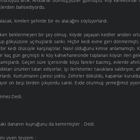
 mutluydu artık. Ambarlar dolmuş,yüzler gülmüştü. Köy kahvesinde 
iklerden bahsediyordu.
alacak, kimileri şehirde bir ev alacağını söylüyorlardı.
rken beklenmeyen bir şey olmuş. Köyde yaşayan kediler aniden ort
up gökyüzüne uçmuşlardı sanki. Hiçbir kedi evine geri dönmemişti. 
 bir kedi ölüsüyle karşılaştılar. Nasıl olduğunu kimse anlamamıştı. 
r kaç gün geçmişti ki köy kahvehanesinde toplanan köyün ileri gele
amışlardı. Geçen süre içerisinde köyü fareler basmış, evlerde ahırlar
ıkları ürünleri talan ediyorlar, işi ilerletenler tavuklara saldırıyor, a
orlardı. Kurtulmanın çaresi yoktu. Zehirler döküldü, kapanlar kuruldu
üyor on beşi birden çıkıyordu sanki. Evde oturmuş yemeğimizi yiyo
emez.Dedi.
daki dananın kuyruğunu da kemirmişler . Dedi.
ini yiyen teyzem :