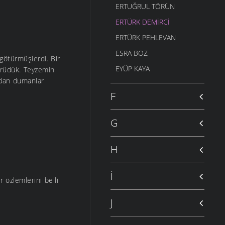
ERTUĞRUL TÖRÜN
ERTÜRK DEMIRCI
ERTÜRK PEHLEVAN
ESRA BOZ
 götürmüşlerdi. Bir
EYÜP KAYA
Yürüdük. Teyzemin
ndan dumanlar
F
G
H
İ
r özlemlerini belli
J