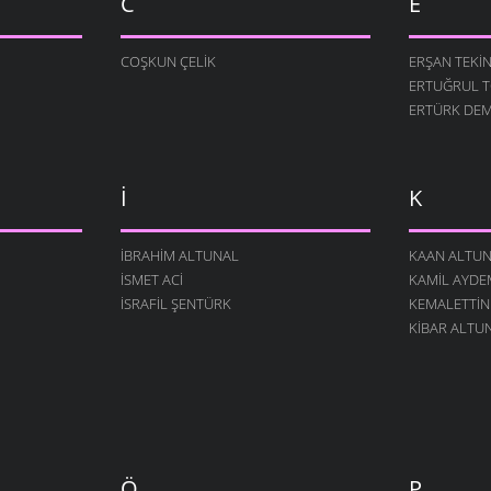
C
E
COŞKUN ÇELIK
ERŞAN TEKI
ERTUĞRUL 
ERTÜRK DEM
İ
K
İBRAHIM ALTUNAL
KAAN ALTU
İSMET ACI
KAMIL AYDE
İSRAFIL ŞENTÜRK
KEMALETTIN
KIBAR ALTU
Ö
P