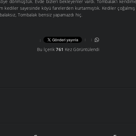
köye dönmüştük. Evde bizleri bekleyenler vardı. Tombalak’ı kendime
zim kediler sayesinde köyü farelerden kurtarmıştık. Kediler çoğalmış 
balaksız, Tombalak bensiz yapamazdı hiç.
Bu İçerik
761
Kez Görüntülendi