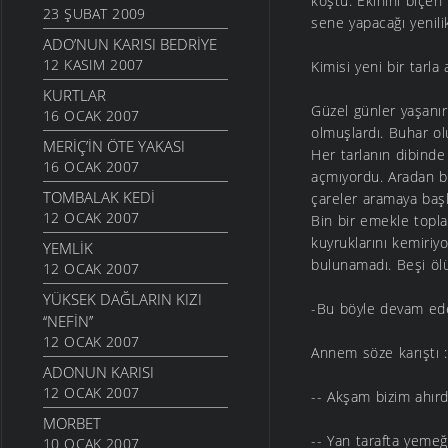
koştu. Ekinini biçen
23 ŞUBAT 2009
sene yapacağı yenil
ADO’NUN KARISI BEDRIYE
12 KASIM 2007
Kimisi yeni bir tarla 
KURTLAR
Güzel günler yaşanı
16 OCAK 2007
olmuşlardı. Buhar ol
MERİÇ’İN ÖTE YAKASI
Her tarlanın dibinde
16 OCAK 2007
açmıyordu. Aradan bi
TOMBALAK KEDİ
çareler aramaya başl
12 OCAK 2007
Bin bir emekle toplad
kuyruklarını kemiriy
YEMLİK
bulunamadı. Beşi öl
12 OCAK 2007
YÜKSEK DAĞLARIN KIZI
-Bu böyle devam ed
‘‘NEFİN’’
12 OCAK 2007
Annem söze karıştı :
ADONUN KARISI
12 OCAK 2007
-- Akşam bizim ahır
MORBET
-- Yan tarafta yemeğ
10 OCAK 2007