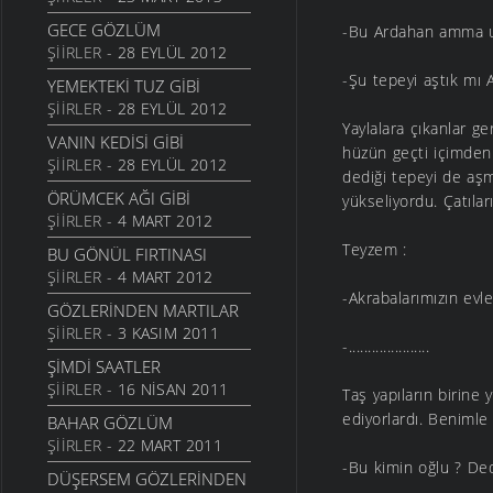
GECE GÖZLÜM
-Bu Ardahan amma u
ŞIIRLER
- 28 EYLÜL 2012
-Şu tepeyi aştık mı 
YEMEKTEKI TUZ GIBI
ŞIIRLER
- 28 EYLÜL 2012
Yaylalara çıkanlar ge
VANIN KEDISI GIBI
hüzün geçti içimden.
ŞIIRLER
- 28 EYLÜL 2012
dediği tepeyi de aş
ÖRÜMCEK AĞI GIBI
yükseliyordu. Çatıla
ŞIIRLER
- 4 MART 2012
Teyzem :
BU GÖNÜL FIRTINASI
ŞIIRLER
- 4 MART 2012
-Akrabalarımızın evle
GÖZLERINDEN MARTILAR
ŞIIRLER
- 3 KASIM 2011
-.....................
ŞIMDI SAATLER
ŞIIRLER
- 16 NISAN 2011
Taş yapıların birine y
ediyorlardı. Benimle i
BAHAR GÖZLÜM
ŞIIRLER
- 22 MART 2011
-Bu kimin oğlu ? Ded
DÜŞERSEM GÖZLERINDEN