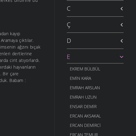
herkes birbirine bu
C
Ç
adan kayıp
D
Aramaya çıktılar.
Kimsenin ağzını bıçak
nleri dertlerine
E
da cirit atıyorlardı.
hırdaki hayvanların
EKREM BÜLBÜL
. Bir çare
EMIN KARA
rduk. Babam :
EMRAH ARSLAN
EMRAH UZUN
ENSAR DEMIR
ERCAN AKSAKAL
ERCAN DEMIRCI
ERCAN TEMUR