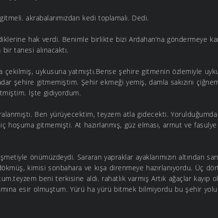
 gitmeli. akrabalarımızdan kedi toplamalı. Dedi.
lerine hak verdi. Benimle birlikte bizi Ardahan’na göndermeye kar
 bir tanesi alınacaktı.
 çekilmiş, uykusuna yatmıştı.Bense şehire gitmenin özlemiyle uyk
adar şehire gitmemiştim. Şehir ekmeği yemiş, damla sakızını çiğne
etmiştim. İşte gidiyordum.
iralanmıştı. Ben yürüyecektim, teyzem atla gidecekti. Yorulduğumda 
iç hoşuma gitmemişti. At hazırlanmış, güz elması, armut ve fasulye
metiyle önümüzdeydi. Sararan yapraklar ayaklarımızın altından sank
 dökmüş, kimisi sonbahara ve kışa direnmeye hazırlanıyordu. Üç dö
m.teyzem beni terkisine aldı. rahatlık varmış Artık ağaçlar kayıp o
mına esir olmuştum. Yürü ha yürü bitmek bilmiyordu bu şehir yolu