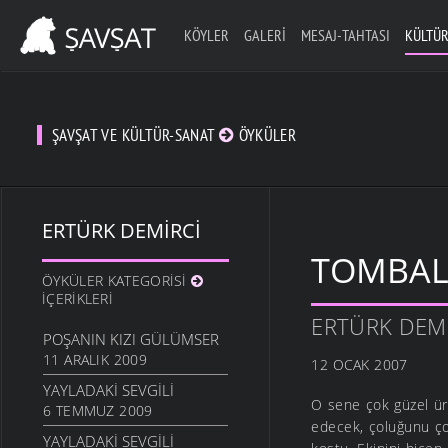
KÖYLER
GALERI
MESAJ-TAHTASI
KÜLTÜR
ŞAVŞAT VE KÜLTÜR-SANAT
ÖYKÜLER
ERTÜRK DEMIRCI
TOMBAL
ÖYKÜLER KATEGORISI
İÇERIKLERI
ERTÜRK DEM
POŞANIN KIZI GÜLÜMSER
11 ARALIK 2009
12 OCAK 2007
YAYLADAKI SEVGILI
O sene çok güzel ürü
6 TEMMUZ 2009
edecek, çoluğunu çoc
YAYLADAKI SEVGILI