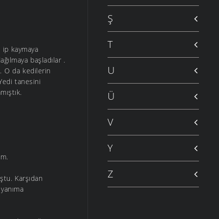
Ş
T
n ip kaymaya
dağılmaya başladılar .
U
ı. O da kedilerin
Yedi tanesini
mıştık.
Ü
V
Y
um.
Z
ştu. Karşıdan
 yanıma