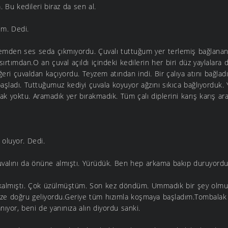
 Bu kedileri biraz da sen al.
ım. Dedi.
emden ses seda çıkmıyordu. Çuvalı tuttuğum yer terlemiş bağlana
sırtımdan.O an çuval açıldı içindeki kedilerin her biri düz yaylalara 
ğeri çuvaldan kaçıyordu. Teyzem atından indi. Bir çalıya atını bağlad
ladı. Tuttuğumuz kediyi çuvala koyuyor ağzını sıkıca bağlıyorduk. 
ak yoktu. Aramadık yer bırakmadık. Tüm çalı diplerini karış karış ara
 oluyor. Dedi.
çuvalını da önüne almıştı. Yürüdük. Ben hep arkama bakıp duruyord
kalmıştı. Çok üzülmüştüm. Son kez döndüm. Ummadık bir şey olmu
ze doğru geliyordu.Geriye tüm hızımla koşmaya başladım.Tombalak
nıyor, beni de yanınıza alın diyordu sanki.