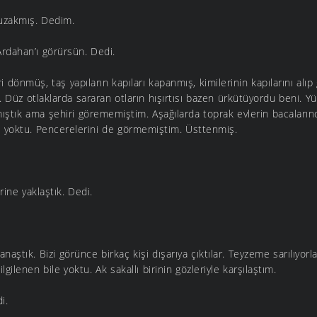
zakmış. Dedim.
Ardahan’ı görürsün. Dedi.
ri dönmüş, taş yapıların kapıları kapanmış, kimilerinin kapılarını alıp
 Düz otlaklarda sararan otların hışırtısı bazen ürkütüyordu beni. 
mıştık ama şehiri görememiştim. Aşağılarda toprak evlerin bacaları
rı yoktu. Pencerelerini de görmemiştim. Üsttenmiş.
rine yaklaştık. Dedi.
anaştık. Bizi görünce birkaç kişi dışarıya çıktılar. Teyzeme sarılıyorla
lgilenen bile yoktu. Ak sakallı birinin gözleriyle karşılaştım.
i.