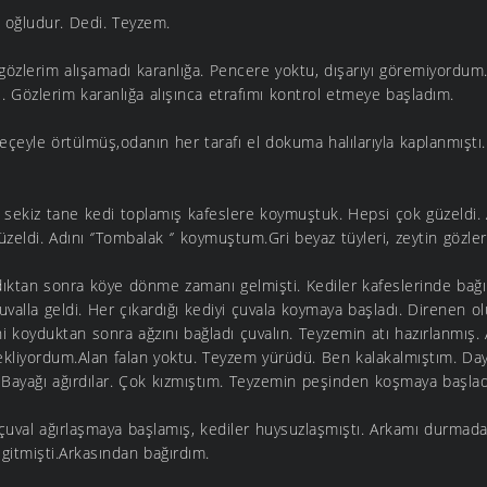
 oğludur. Dedi. Teyzem.
 gözlerim alışamadı karanlığa. Pencere yoktu, dışarıyı göremiyordu
e. Gözlerim karanlığa alışınca etrafımı kontrol etmeye başladım.
eyle örtülmüş,odanın her tarafı el dokuma halılarıyla kaplanmıştı. 
e sekiz tane kedi toplamış kafeslere koymuştuk. Hepsi çok güzeldi. 
eldi. Adını ‘’Tombalak ‘’ koymuştum.Gri beyaz tüyleri, zeytin gözleri
ıktan sonra köye dönme zamanı gelmişti. Kediler kafeslerinde bağır
uvalla geldi. Her çıkardığı kediyi çuvala koymaya başladı. Direnen ol
ni koyduktan sonra ağzını bağladı çuvalın. Teyzemin atı hazırlanmış. 
ekliyordum.Alan falan yoktu. Teyzem yürüdü. Ben kalakalmıştım. Dayı
 Bayağı ağırdılar. Çok kızmıştım. Teyzemin peşinden koşmaya başla
uval ağırlaşmaya başlamış, kediler huysuzlaşmıştı. Arkamı durmadan
gitmişti.Arkasından bağırdım.