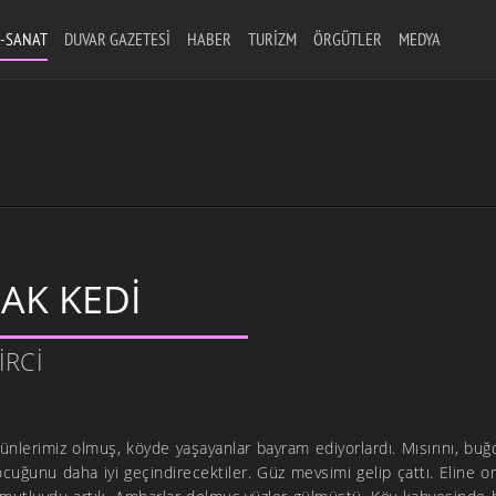
-SANAT
DUVAR GAZETESI
HABER
TURIZM
ÖRGÜTLER
MEDYA
AK KEDİ
IRCI
nlerimiz olmuş, köyde yaşayanlar bayram ediyorlardı. Mısırını, bu
uğunu daha iyi geçindirecektiler. Güz mevsimi gelip çattı. Eline ora