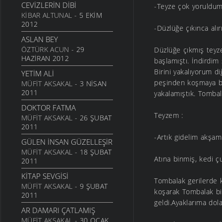
CEVIZLERIN DIBI
-Teyze çok yoruldum.
ŞIIRLER
- 23 EYLÜL 2010
KIBAR ALTUNAL
- 5 EKIM
HAYALIN
2012
-Düzlüğe çıkınca alır
ŞIIRLER
- 20 AĞUSTOS
ASLAN BEY
2010
ÖZTÜRK ACUN
- 29
Düzlüğe çıkmış teyz
DIRHEM DIRHEM
HAZIRAN 2012
başlamıştı. İndirdim 
ŞIIRLER
- 22 TEMMUZ 2010
Birini yakalıyorum di
YETIM ALI
peşinden koşmaya baş
GEZELIM SAHILI
MÜFIT AKSAKAL
- 3 NISAN
2011
yakalamıştık. Tombal
ŞIIRLER
- 28 HAZIRAN 2010
DOKTOR FATMA
SEN VARSIN BU ŞEHIRDE
Teyzem :
MÜFIT AKSAKAL
- 26 ŞUBAT
ŞIIRLER
- 10 HAZIRAN 2010
2011
SEVDANIN PANAYIRI
-Artık gidelim akşam
GÜLEN İNSAN GÜZELLEŞIR
ŞIIRLER
- 23 MAYIS 2010
MÜFIT AKSAKAL
- 18 ŞUBAT
Atına binmiş, kedi 
BITMEZ BU AĞLAYIŞLAR
2011
ŞIIRLER
- 7 MAYIS 2010
KITAP SEVGISI
Tombalak gerilerde 
NAZAR BONCUĞU GIBI
MÜFIT AKSAKAL
- 9 ŞUBAT
koşarak Tombalak bi
ŞIIRLER
2011
- 25 NISAN 2010
geldi.Ayaklarıma dola
YALANMIŞ
AR DAMARI ÇATLAMIŞ
ŞIIRLER
MÜFIT AKSAKAL
- 10 NISAN 2010
- 30 OCAK