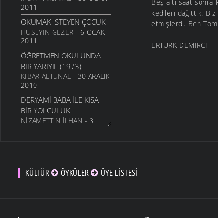
Beş-altı saat sonra 
2011
İNADINA YAŞAMAK
kedileri dağıttık. Bi
OKUMAK İSTEYEN ÇOCUK
ŞIIRLER
- 30 MART 2010
etmişlerdi. Ben Tom
HÜSEYIN GEZER
- 6 OCAK
GERIYE DÖNMEDIN KI
2011
ERTÜRK DEMİRCİ
ŞIIRLER
- 21 MART 2010
ÖĞRETMEN OKULUNDA
ŞAVŞAT YOLUNDA
BIR YARIYIL (1973)
ŞIIRLER
- 10 MART 2010
KIBAR ALTUNAL
- 30 ARALIK
2010
İSTANBUL GÜZELI
ŞIIRLER
- 10 MART 2010
DERYAMI BABA İLE KISA
BIR YOLCULUK
SAZLAR SUSTU
NIZAMETTIN İLHAN
- 3
ŞIIRLER
- 4 MART 2010
EKIM 2010
GIDIYORSUN
KEKLIK DERESI
ŞIIRLER
- 23 ŞUBAT 2010
TAMER DURSUN
- 1
UMUTSUZLAR
TEMMUZ 2010
KÜLTÜR
ÖYKÜLER
ÜYE LISTESI
ŞIIRLER
- 21 ŞUBAT 2010
YAYLALAR NE ZAMAN
BAKIŞI KOR ALEVDIR
ÇIKACAK?
ŞIIRLER
- 15 ŞUBAT 2010
KIBAR ALTUNAL
- 28 MAYIS
2010
YEŞIL GÖZLER