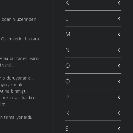
K
L
m. odanın üzerinden
M
Özlemlerini halılara
N
Ama bir tanesi vardı
O
 vardı.
ıp duruyorlar dı.
Ö
uyor, zorluk
Atına binmişti.
P
mız çuvalı kaldırdı
dım.
R
 tırmalıyorlardı.
S