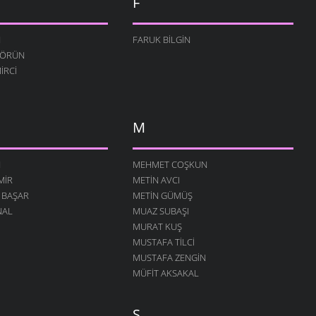
F
N
FARUK BILGIN
TÖRÜN
IRCI
M
N
MEHMET COŞKUN
MIR
METIN AVCI
 BAŞAR
METIN GÜMÜŞ
NAL
MUAZ SUBAŞI
MURAT KUŞ
MUSTAFA TILCI
MUSTAFA ZENGIN
MÜFIT AKSAKAL
S