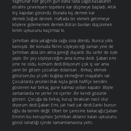
Yağmurlar her geçen gün daha fazla yağdı.Kasabanın
etrafını çevreleyen tepelere kar düşmeye başladı. Artık
Kış kapıdan göründü. Burada kış demek kar
demek.Soğuk demek. Haftada bir ekmek getirmeye
köylere gidememek demek.Bütün bunları düşünmek
kimin uykusunu kaçırmaz ki.
Şehriban abla yatağında sağa sola döndü. Bunca yıllık
karısıydı. Bir konuda fikrini söyleyeceği zaman yine de
Şehriban abla izin alma gereği duyardı. Bu sefer de öyle
yaptı. Bir şey söyleyeceğim ama kızma dedi. Şaban emi
yine ne oldu, kızmam dedi.Biliyorum çok iş var ama
yarın bir gitsen çocukları dolansan . Birkaç ekmek
götürsen,bu yıl yılki buğday ekmeğinin maşallahı var.
Çocuklarda yesinler.Bak kışta geldi hafifçe kendini
gösteren kar birkaç güne kalmaz yolları kapatır .Böyle
zamanlarda ne yerler ne içerler. Bir kendi gözünle
görsen. Çocuğa da birkaç kuruş bıraksan nasıl olur
diyorum dedi.Şaban Emi; yat hadi yat dedi.Sanki bunun
oğlu da benim değil. Elbet bir çaresine bakacağız.Şaban
Eminin bu konuşması Şehriban ablanın kalan uykusunu
gönül rahatlığı içinde tamamlamasına yetti.