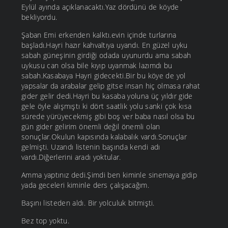
Eylül ayında açıklanacaktı.Yaz dördünü de köyde
bekliyordu.
Şaban Emi erkenden kalktı.evin içinde turlarına
başladı.Hayri hazır kahvaltıya uyandı. En güzel uyku
sabah güneşinin girdiği odada uyunurdu ama sabah
uykusu can olsa bile kıyıp uyanmak lazımdı bu
sabah.Kasabaya Hayri gidecekti.Bir bu köye de yol
yapsalar da arabalar gelip gitse insan hiç olmasa rahat
gider gelir dedi.Hayri bu kasaba yoluna üç yıldır gide
gele öyle alışmıştı ki dört saatlik yolu sanki çok kısa
sürede yürüyecekmiş gibi boş ver baba nasıl olsa bu
gün gider gelirim önemli değil önemli olan
sonuçlar.Okulun kapısında kalabalık vardı.Sonuçlar
gelmişti. Uzandı listenin başında kendi adı
vardı.Diğerlerini aradı yoktular.
Amma yaptınız dedi.Şimdi ben kiminle sinemaya gidip
yada geceleri kiminle ders çalışacağım.
Başını listeden aldı. Bir yolculuk bitmişti.
Bez top yoktu.