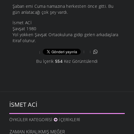
Şaban emi Cuma namazına herkesten önce gitti. Bu
gün anlatacağı çok şey vardı.
İsmet ACİ
Şavşat 1980
Yol yokken Şavşat Ortaokuluna gidip gelen arkadaşlara
itiraf olunur.
Bu İçerik
554
Kez Görüntülendi
İSMET ACI
ÖYKÜLER KATEGORISI
İÇERIKLERI
ZAMAN KIRALIKMIŞ MEĞER