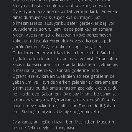
Süleyman başbakan olunca yaptıracakmış bu yolları.
Öyle diyorlar ama adama bir tat vermiyorlar ki. Amerika
rahat durmuyor. O susuyor Rus durmuyor. Siz
bilmesiniz.Hepsi susuyor bu sefer içerdekiler başlıyor.
Büyüklerinize sorun. Kamil dede politikayı anlatmaya
iyiden iyiye ısınmıştı ki kasabanın köye benzemeyen
kokusunu duydular.Yorgunluk hevesle karışınca pek
görülmüyordu. Doğruca okulun kapısına gittiler.
Gidenler gelenler vardı.Kayıt işlemi erken bitti.Sıra bu
kış kalınabilecek kiralık ev bulmaya gelmişti.Ortaokulun
kapısında asılı duran ilan ilk anda dikkatlerini çekmemiş
olmasına rağmen kayıt sonrası gözlerine ilişti.
Öğrencilere ev kiralanır.Belirtilen adrese gittiklerin de
Şaban Emi ve Hayri den erken gelenler evi kiralama işini
bitirmişti.İyi bulduk ama sanırsam geç kaldık ev tutuldu
her halde dedi Şaban emi.Öyle sayılır ama biz yanımıza
bir arkadaş arıyoruz Eğer arkadaş olarak düşünürseniz
buyurun eve bakın bu işi bitirelim. Tamam dedi Şaban
emi. Siz beğenmişsiniz biz niye beğenmeyelim.
Ev arkadaşları ile;Ben Hayri, ben Metin ,ben Mucettin
ben de Selim deyip ilk tanışmayı