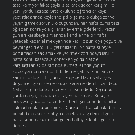
taze kalmıyor fakat çayla ıslatılarak şeker karışımı ile
yeniliyordu.Kasaba Orta okuluna öğrenciler kayıt
yaptırdıklarında köylerine gidip gelme oldukça zor ve
yayan gitmek zorunlu olduğundan, her hafta cumartesi
öğleden sonra yola çıkarlar evlerine giderlerdi. Pazar
günleri kasabaya sırtlarında kendilerine bir hafta
yetecek kadar ekmek yanında katık olsun diye yoğurt ve
peynir getirilerdi. Bu getirdiklerini bir hafta süreyle
bozulmadan saklamak ve yetirmek zorundaydılar.Bir
hafta sonu kasabaya dönerken yolda Nafizle
karşılaştılar. O da sırtında ekmeği elinde yoğurt
kovasıyla dönüyordu. Birbirlerine çabuk ısındılar çok
samimi oldular. Bir gün bir köşede Hayri Nafizi çok
düşünceli görünce,ne oluyor sana ne derdin var dedi.
Nafiz: iki gündür açım biliyor musun dedi. Doğru bu
şartlarda şaşılmayacak tek şey aç olmaktı.Bu açlık
hikayesi gruba daha bir kenetledi..Şimdi hedef sınıfta
kalmadan okulu bitirmekti. Çünkü sınıfta kalmak demek
bir yıl daha aynı sıkıntıyı çekmek yada gidemediğin bir
hafta sonun arkasından gelen haftayı sıkıntılı geçirmek
demekti.