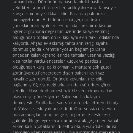
tamamladılar.Dördünün babası da bir iki nasihat
çektikten sonra bak dediler, artık yalnızsınız. Kimseyle
kavga etmemeye dikkat edin. Paranıza pulunuza
mukayyet olun. Birbirlerinizle iyi geçinin deyip
çocuklarından ayrıldılar. Ev üç odalı her bir odası bir
öğrenci grubuna değerinin üzerinde kiraya verilmiş
olduğundan toplam on iki kişi aynı evin farklı odalarında
kalıyordu.Ahşap ev eskimiş tahtaların rengi siyaha
dönmüş çatıda kiremitler yosun bağlamıştı.Daha
önceden kalan öğrencilerinde tahtalar üzerine yazdığı
kısa notlar vardı.Pencereler küçük ve perdesiz
olduğundan karşı da ki ormanlık manzara çok güzel
görünüyordu.Pencereden dışarı bakan Hayri yaz
hayaline geri döndü. Önünde koyunlar, mendile
bağlanmış öğle yemeği arkalarından yürürken gördü
kendini. Hayri dedi annesi bak biz seni okuyup adam
olasın diye gönderiyoruz. Sakın sınıfta kalayım
demeyesin. Sınıfta kalırsan sütümü helal etmem bilmiş
ol. Yüksek sesle yok anne dedi. Onu sessizce izleyen
oda arkadaşları kendine gelişini görünce sesli sesli
güldüler.İlk geceyi kısa anılar anlatarak geçirdiler. Sabah
erken kalkıp yataklarını düzeltip okula yürüdüler.Bir iki
çekingenlikten sonra iyiden iyiye alıştılar ilçe merkezinin