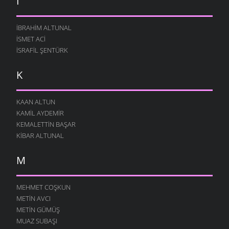
İ
İBRAHIM ALTUNAL
İSMET ACI
İSRAFIL ŞENTÜRK
K
KAAN ALTUN
KAMIL AYDEMIR
KEMALETTIN BAŞAR
KIBAR ALTUNAL
M
MEHMET COŞKUN
METIN AVCI
METIN GÜMÜŞ
MUAZ SUBAŞI