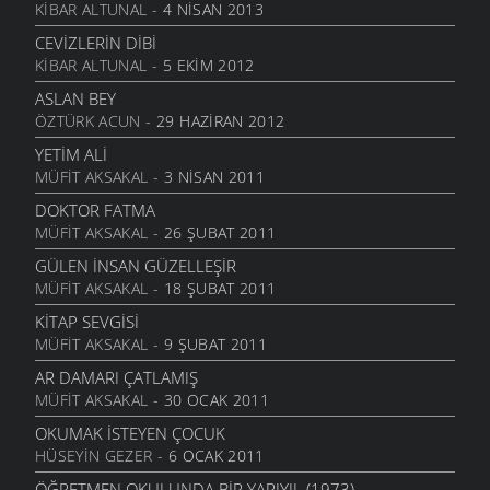
30 EYLÜL 2004
KIBAR ALTUNAL
- 4 NISAN 2013
ÇOCUKLAR AĞLADILAR
ŞIIRLER
- 3 EYLÜL 2006
BİR KÜÇÜK HİKAYE
CEVIZLERIN DIBI
22 EYLÜL 2004
KIBAR ALTUNAL
- 5 EKIM 2012
SEVEMEM
ŞIIRLER
- 13 HAZIRAN 2006
ASLAN BEY
ÖZTÜRK ACUN
- 29 HAZIRAN 2012
DÖNELIM
ŞIIRLER
- 13 HAZIRAN 2006
YETIM ALI
MÜFIT AKSAKAL
- 3 NISAN 2011
İKI ÇIPLAK
ŞIIRLER
- 13 HAZIRAN 2006
DOKTOR FATMA
MÜFIT AKSAKAL
- 26 ŞUBAT 2011
ANLAYAMADIM
ŞIIRLER
- 13 HAZIRAN 2006
GÜLEN İNSAN GÜZELLEŞIR
MÜFIT AKSAKAL
- 18 ŞUBAT 2011
TEZAT
ŞIIRLER
- 13 HAZIRAN 2006
KITAP SEVGISI
MÜFIT AKSAKAL
- 9 ŞUBAT 2011
ÇEKERIZ
ŞIIRLER
- 2 HAZIRAN 2006
AR DAMARI ÇATLAMIŞ
MÜFIT AKSAKAL
- 30 OCAK 2011
GURBET
ŞIIRLER
- 25 MAYIS 2006
OKUMAK İSTEYEN ÇOCUK
HÜSEYIN GEZER
- 6 OCAK 2011
YOKSULLUK
ŞIIRLER
- 24 MAYIS 2006
ÖĞRETMEN OKULUNDA BIR YARIYIL (1973)