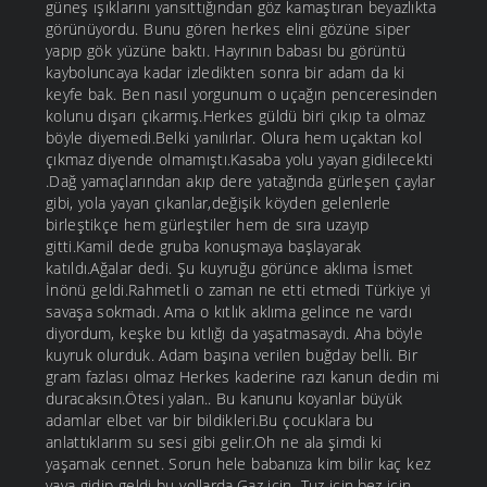
güneş ışıklarını yansıttığından göz kamaştıran beyazlıkta
görünüyordu. Bunu gören herkes elini gözüne siper
yapıp gök yüzüne baktı. Hayrının babası bu görüntü
kayboluncaya kadar izledikten sonra bir adam da ki
keyfe bak. Ben nasıl yorgunum o uçağın penceresinden
kolunu dışarı çıkarmış.Herkes güldü biri çıkıp ta olmaz
böyle diyemedi.Belki yanılırlar. Olura hem uçaktan kol
çıkmaz diyende olmamıştı.Kasaba yolu yayan gidilecekti
.Dağ yamaçlarından akıp dere yatağında gürleşen çaylar
gibi, yola yayan çıkanlar,değişik köyden gelenlerle
birleştikçe hem gürleştiler hem de sıra uzayıp
gitti.Kamil dede gruba konuşmaya başlayarak
katıldı.Ağalar dedi. Şu kuyruğu görünce aklıma İsmet
İnönü geldi.Rahmetli o zaman ne etti etmedi Türkiye yi
savaşa sokmadı. Ama o kıtlık aklıma gelince ne vardı
diyordum, keşke bu kıtlığı da yaşatmasaydı. Aha böyle
kuyruk olurduk. Adam başına verilen buğday belli. Bir
gram fazlası olmaz Herkes kaderine razı kanun dedin mi
duracaksın.Ötesi yalan.. Bu kanunu koyanlar büyük
adamlar elbet var bir bildikleri.Bu çocuklara bu
anlattıklarım su sesi gibi gelir.Oh ne ala şimdi ki
yaşamak cennet. Sorun hele babanıza kim bilir kaç kez
yaya gidip geldi bu yollarda.Gaz için, Tuz için,bez için.