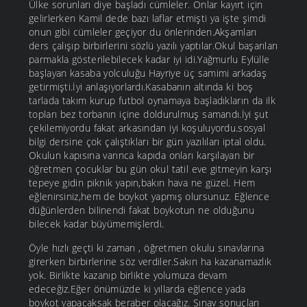
Ülke sorunları diye başladı cümleler. Onlar kayırt için
gelirlerken Kamil dede bazı laflar etmişti ya işte şimdi
onun gibi cümleler geçiyor du önlerinden.Akşamları
ders çalışıp birbirlerini sözlü yazılı yaptılar.Okul başarıları
parmakla gösterilebilecek kadar iyi idi.Yağmurlu Eylülle
başlayan kasaba yolculuğu Hayriye üç samimi arkadaş
getirmişti.İyi anlaşıyorlardı.Kasabanın altında ki boş
tarlada takım kurup futbol oynamaya başladıkların da ilk
topları bez torbanın içine doldurulmuş samandı.İyi şut
çekilemiyordu fakat arkasından iyi koşuluyordu.sosyal
bilgi dersine çok çalıştıkları bir gün yazılıları iptal oldu.
Okulun kapısına varınca kapıda onları karşılayan bir
öğretmen çocuklar bu gün okul tatil eve gitmeyin karşı
tepeye gidin piknik yapın,bakın hava ne güzel. Hem
eğlenirsiniz,hem de boykot yapmış olursunuz. Eğlence
düğünlerden bilinendi fakat boykotun ne olduğunu
bilecek kadar büyümemişlerdi.
Öyle hızlı geçti ki zaman , öğretmen okulu sınavlarına
girerken birbirlerine söz verdiler.Sakın ha kazanamazlık
yok. Birlikte kazanıp birlikte yolumuza devam
edeceğiz.Eğer önümüzde ki yıllarda eğlence yada
boykot yapacaksak beraber olacağız. Sınav sonuçları