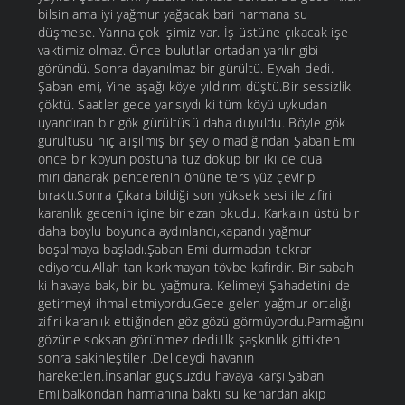
bilsin ama iyi yağmur yağacak bari harmana su
düşmese. Yarına çok işimiz var. İş üstüne çıkacak işe
vaktimiz olmaz. Önce bulutlar ortadan yarılır gibi
göründü. Sonra dayanılmaz bir gürültü. Eyvah dedi.
Şaban emi, Yine aşağı köye yıldırım düştü.Bir sessizlik
çöktü. Saatler gece yarısıydı ki tüm köyü uykudan
uyandıran bir gök gürültüsü daha duyuldu. Böyle gök
gürültüsü hiç alışılmış bir şey olmadığından Şaban Emi
önce bir koyun postuna tuz döküp bir iki de dua
mırıldanarak pencerenin önüne ters yüz çevirip
bıraktı.Sonra Çıkara bildiği son yüksek sesi ile zifiri
karanlık gecenin içine bir ezan okudu. Karkalın üstü bir
daha boylu boyunca aydınlandı,kapandı yağmur
boşalmaya başladı.Şaban Emi durmadan tekrar
ediyordu.Allah tan korkmayan tövbe kafirdir. Bir sabah
ki havaya bak, bir bu yağmura. Kelimeyi Şahadetini de
getirmeyi ihmal etmiyordu.Gece gelen yağmur ortalığı
zifiri karanlık ettiğinden göz gözü görmüyordu.Parmağını
gözüne soksan görünmez dedi.İlk şaşkınlık gittikten
sonra sakinleştiler .Deliceydi havanın
hareketleri.İnsanlar güçsüzdü havaya karşı.Şaban
Emi,balkondan harmanına baktı su kenardan akıp