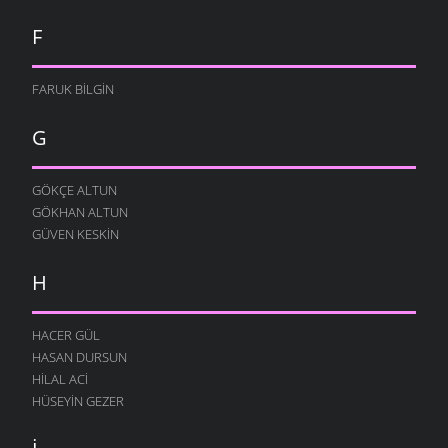
F
FARUK BILGIN
G
GÖKÇE ALTUN
GÖKHAN ALTUN
GÜVEN KESKIN
H
HACER GÜL
HASAN DURSUN
HILAL ACI
HÜSEYIN GEZER