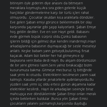
bitireyim öyle giderim diye anasını da bitmeyen
meraklara koymuştu.Ara sıra giden gelenle küçük
harçlıklar göndermelerine karşı bir türlü içleri rahat
olmuyordu. .Çocuklar okuldan kısa aralıklarla döndüler.
Eve gelen Şaban emiyi görünce beklenmedik bir olay
karşısında şaşıranlar gibi şaşıp kalıyorlardı. Şaban Emiye
hoş geldin dediler. Eve en son Hayri geldi. Babasını
evde görmek büyük sürpriz oldu.Çünkü babasının
işlerini bildiği için gelmez diye kendini inandırmıştı.Hayri
arkadaşlarına babasının duymayacağı bir sesle meseleyi
anlattı. Keşke babam yarın gelseydi,bulunmuş fırsat
kaçacak. Adam bizi bekler her hal gitmeyince işi
başkasına verir.Baba dedi Hayri. Bu akşam dördümüzün
de bir yere gitmesi lazım.Seni yalnız bırakacağız bizim
kusurumuza bakma .Gitmeye mecburuz. İş bittiğinde
saat yirmi iki otuzdu. Elektriklerin kesilmesin yarım saat
kalmıştı. Kasaba yıllardır jenatorlerle aydınlanıyordu.Bu
yüzden saat yirmi üç oldu ertesi günün akşamına kadar
elektrikler kesilirdi.. Hayri ile arkadaşları sevinçle biraz
mahcupça eve döndüklerinde Şaban Emiyi onları merak
içinde beklerken buldular .Bunca yılın Şaban Emisi
çocukların yalanını yutmamıştı,karşısında duyduğu