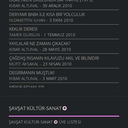
KIBAR ALTUNAL
- 30 ARALIK 2010
MEMLEKET HASRETI
ŞIIRLER
- 24 MAYIS 2006
DERYAMI BABA İLE KISA BIR YOLCULUK
NIZAMETTIN İLHAN
- 3 EKIM 2010
UMUT TRENI
ŞIIRLER
- 16 MAYIS 2006
KEKLIK DERESI
TAMER DURSUN
- 1 TEMMUZ 2010
GÖÇSEL SÖYLEŞI
ŞIIRLER
- 16 MAYIS 2006
YAYLALAR NE ZAMAN ÇIKACAK?
KIBAR ALTUNAL
- 28 MAYIS 2010
MOR DÜŞLER
ŞIIRLER
- 16 MAYIS 2006
ÇAĞDAŞ İNSANIN KILAVUZU AKIL VE BILIMDIR
MÜFIT AKSAKAL
- 23 NISAN 2010
BİR KADEH ŞARABA GİBİ
ŞIIRLER
- 13 MAYIS 2006
DEGIRMANIN MUŞTUKI
KIBAR ALTUNAL
- 3 MART 2010
SENI SEVMEKTEN KORKMUYORUM
ŞIIRLER
- 5 MAYIS 2006
MEYVE FIDANLARI
MÜFIT AKSAKAL
- 20 OCAK 2010
İSYAN EDIYOR
ŞIIRLER
- 5 MAYIS 2006
BÖYÜK AVI GÖRÜKMIYER...
ŞAVŞAT KÜLTÜR-SANAT
ŞAVŞAT.COM
- 11 OCAK 2010
BIR DIYARDAYIZ
ŞIIRLER
- 5 MAYIS 2006
ZAMAN KIRALIKMIŞ MEĞER
ŞAVŞAT KÜLTÜR-SANAT
ÜYE LISTESI
İSMET ACI
- 9 OCAK 2010
DEDİM DEDİLER