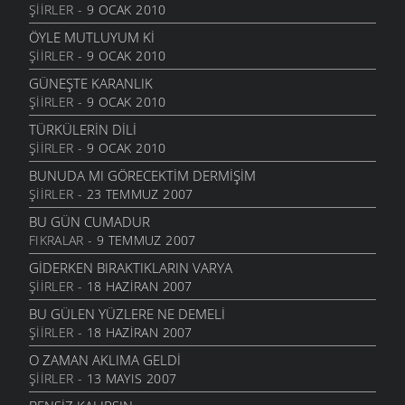
ŞIIRLER
- 9 OCAK 2010
BIR DAHA GÖRMEK
1 AĞUSTOS 2006
ÖYLE MUTLUYUM KI
ŞIIRLER
- 9 OCAK 2010
HACI NİNE
11 MAYIS 2006
GÜNEŞTE KARANLIK
ŞIIRLER
- 9 OCAK 2010
YOL GÖTÜRDÜ YIL GÖTÜRDÜ
10 NISAN 2006
TÜRKÜLERIN DILI
ŞIIRLER
- 9 OCAK 2010
SULAR SOĞUK MU
31 MART 2006
BUNUDA MI GÖRECEKTIM DERMIŞIM
ŞIIRLER
- 23 TEMMUZ 2007
BEKÇİ OLDUĞ
30 MART 2006
BU GÜN CUMADUR
FIKRALAR
- 9 TEMMUZ 2007
YAZIK
16 ŞUBAT 2006
GIDERKEN BIRAKTIKLARIN VARYA
ŞIIRLER
- 18 HAZIRAN 2007
SULAR SOĞUK MU
8 ŞUBAT 2006
BU GÜLEN YÜZLERE NE DEMELI
ŞIIRLER
- 18 HAZIRAN 2007
ÖZ ANASI
29 OCAK 2006
O ZAMAN AKLIMA GELDI
ŞIIRLER
- 13 MAYIS 2007
DUMAN DAĞA YUKARI
23 OCAK 2006