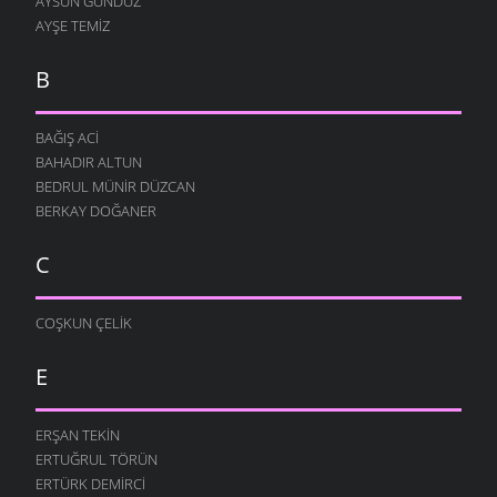
AYSUN GÜNDÜZ
AYŞE TEMIZ
B
BAĞIŞ ACI
BAHADIR ALTUN
BEDRUL MÜNIR DÜZCAN
BERKAY DOĞANER
C
COŞKUN ÇELIK
E
ERŞAN TEKIN
ERTUĞRUL TÖRÜN
ERTÜRK DEMIRCI