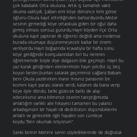
çok kalabalık Orta okuluna. Artık iş tamamdı vakit
okuma vaktiydi. Şaban emi köye dönünce kimi görse
oğlunu Okula kayıt ettirdiğinden bahsediyordu.Motor
sesinin girmediği köye ortaokula giden bir oğul daha
girmiş olması sonsuz gururdu.Hayri köyden İlçe Orta
okuluna kayıt yaptıran ilk öğrenci değildi ama nedense
burada okumaya düşünemeyecek kadar bir önem
veriliyordu.Hayri boğazında kravatıyla bir hafta sonu
köye geldiğinde komşularından biri bu nerenin
öğretmenidir böyle diye dalgasını bile geçmişti. Hayri bu
yaz kurak gittiğinden ekinlerimizin hayrı yok.Biz üç beş
koyun besler,bunları satarak geçimimizi sağlarız.Babam
beni Okula yazdırırken inanır mısınız parasının bir
kısmını kayıt parası olarak verdi, kalanını da bana verip
köye öyle döndü. belki gülecek belki de alay
edeceksiniz ama bilmenizi isterim tanıştığımızda
anlattığım varlıklı aile hikayesi tamamen bu yalancı
arkadaşınızın bir hayali idi dedi.Bütün düşündüklerini
anlattı ve gelecekle ilgili hayalini son cümleye
koydu.”Ben okumak istiyorum”.
Sanki birinin Metin’e senin söylediklerinde de doğruluk