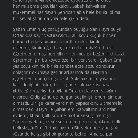
hanımı sonra çocuklar kalktı.. Sabah kahvaltısını
mükemmel hazırlayan Şehriban abla hele bir iki lokma
bir şey atıştırın da yola öyle çıkın dedi.
Şaban Eminin üç çocuğundan büyüğü olan Hayri bu yıl
Ortaokula kayıt yaptıracaktı..Çallı köyü küçük bir yer.
burada herkes birbirini tanır.Kimin kızı kimle
evlenmiş.Kimin oğlu hangi okulu bitirmiş.Kim bu yıl
öğretmen olmuş hep bilinir.Her meslek beğenilirdi fakat
öğretmenliğin bu köyde özel biri yeri, vardı. Şaban Emi
yaz boyu kiminle bir iki sohbet etse sözü döndürür
dolaştırır okumaya getirir arkasında da Hayrinin
öğretmenin bu çocuğu okut. Yoksa iki elim yakanda
kalır dediğini söyler, bir iki güne kalmaz kasabaya
gideceğiz hayırlısı bu oğlanı Orta okula yazdıracağım
diyordu. Gidiş günü de bu gün seçilmişti onun için dur
olmazdı. Bir işe karar verdin mi yapacaktın. Gitmemelik
olmaz dedi .Hayri ile Şaban emi kahvaltının ardından
evden çıktılar. Çallı köyüne motor sesi girmemişti.
Sadece yazları çok yükseklerden geçen uçakların belli
belirsiz gürültüsü duyuluyordu.Bir seferinde yine gök
yüzünde karga gibi bir görüntü belirdi. Ama çarpan