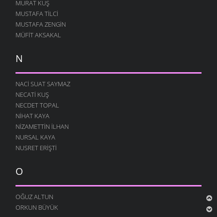
MURAT KUŞ
MUSTAFA TILCI
MUSTAFA ZENGIN
MÜFIT AKSAKAL
N
NACI SUAT SAYMAZ
NECATI KUŞ
NECDET TOPAL
NIHAT KAYA
NIZAMETTIN İLHAN
NURSAL KAYA
NUSRET ERIŞTI
O
OĞUZ ALTUN
ORKUN BÜYÜK