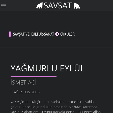
ŞAVŞAT VE KÜLTÜR-SANAT
ÖYKÜLER
YAĞMURLU EYLÜL
İSMET ACI
5 AĞUSTOS 2006
Yaz yağmursuzluğu bitti. Karkalın üstüne bir siyahlık
çöktü. Gece ile gündüzün arasında bir hava kararması
yayıldı. Şaban emi yüzünü Karkala döndü. Bu gece Allah