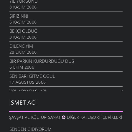
YIL YORGUNU
8 KASIM 2006
ŞIPIZINNI
6 KASIM 2006
BEKÇI OLDUĞ
3 KASIM 2006
DİLENCİYİM
28 EKIM 2006
BIR PARKIN KURDURDUĞU DÜŞ
6 EKIM 2006
SEN BARİ GİTME OĞUL
17 AĞUSTOS 2006
YOL ARKADAŞLARI
16 AĞUSTOS 2006
İSMET ACI
YAĞMURLU EYLÜL
5 AĞUSTOS 2006
ŞAVŞAT VE KÜLTÜR-SANAT
DIĞER KATEGORI İÇERIKLERI
KÜÇÜK HİKAYELER
4 AĞUSTOS 2006
SENDEN GIDIYORUM