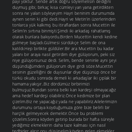
payı yoktur. Sende artık doğru söylemelisin dediğini
duymuş gibi; birkaç kısa cümleyi yan yana getirdikten
sonra ne yalan söyleyeyim Hayri beninim durumumda
aynen senin ki gibi dedi.Hayri ve Metin’in üzerlerinden
tonlarca yük kalkmış bu itiraflardan sonra Mucettin ile
Selim’in sırtına binmişti.Şimdi iki arkadaş rahatlamış
olarak bunlara bakıyordu.Birden Mucettin kendi kedine
gülmeye başladı.Gülmesi sürdükçe Selim de ona
katıldı.Hep birlikte güldüler.Bir ara Mucettin bu kadar
yalanı bir araya nasıl getirdim diye gülüyorum, peki siz
niye gülüyorsunuz dedi. Selim, bende seninle ayni şeyi
düşündüğümden gülüyorum diye girdi söze.Mucettin
sesinin güzelliğini de duysunlar diye düşünüp önce bir
türkü okudu sonrada demeli ki arkadaşlar iki çıplak bir
hamama yakışır..Biz dördümüz birbirimizi
bulmuşuz.Bundan sonra belki kan kardeşi olmayacağız
ama hedef kardeşi olabiliriz.Önce kedimize bir plan
çizelim.Biz ne yapacağız yada ne yapabiliriz.Ailelerimizin
durumunu ortaya koyduğumuza göre bize belirli bir
harçlık gelmeyecek demektir.Önce bu problemi
çözelim.Sonra köyden getirip burada bir hafta süreyle
yediğimiz ekmeklerin daha taze kalması için nasıl
tedbirler alırız onu düşünelim.köyden gelen ekmekler