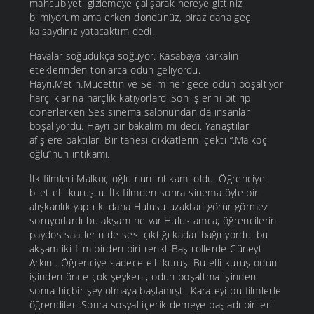
mahcubiyeti gizlemeye çalışarak nereye gittiniz
bilmiyorum ama erken döndünüz, biraz daha geç
kalsaydınız yatacaktım dedi.
Havalar soğudukça soğuyor. Kasabaya karkalın
eteklerinden tonlarca odun geliyordu.
Hayri,Metin.Mucettin ve Selim her gece odun boşaltıyor
harçlıklarına harçlık katıyorlardı.Son işlerini bitirip
dönerlerken Ses sinema salonundan da insanlar
boşalıyordu. Hayri bir bakalım mı dedi. Yanaştılar
afişlere baktılar. Bir tanesi dikkatlerini çekti “.Malkoç
oğlu”nun intikamı.
İlk filmleri Malkoç oğlu nun intikamı oldu. Öğrenciye
bilet elli kuruştu. İlk filmden sonra sinema öyle bir
alışkanlık yaptı ki daha Hulusu uzaktan görür görmez
soruyorlardı bu akşam ne var.Hulus amca; öğrencilerin
paydos saatlerin de sesi çıktığı kadar bağırıyordu. bu
akşam iki film birden biri renkli.Baş rollerde Cüneyt
Arkın . Öğrenciye sadece elli kuruş. Bu elli kuruş odun
işinden önce çok şeyken , odun boşaltma işinden
sonra hiçbir şey olmaya başlamıştı. Karateyi bu filmlerle
öğrendiler .Sonra sosyal içerik demeye başladı birileri.