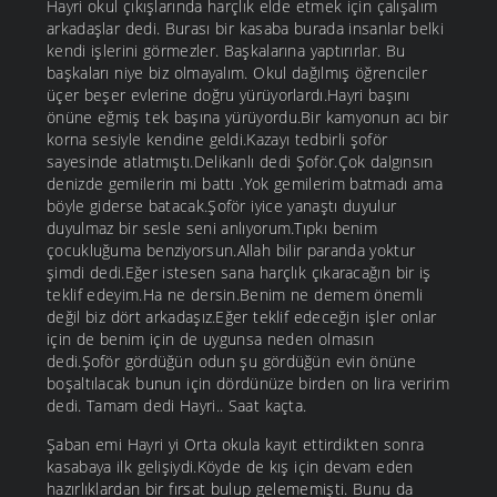
Hayri okul çıkışlarında harçlık elde etmek için çalışalım
arkadaşlar dedi. Burası bir kasaba burada insanlar belki
kendi işlerini görmezler. Başkalarına yaptırırlar. Bu
başkaları niye biz olmayalım. Okul dağılmış öğrenciler
üçer beşer evlerine doğru yürüyorlardı.Hayri başını
önüne eğmiş tek başına yürüyordu.Bir kamyonun acı bir
korna sesiyle kendine geldi.Kazayı tedbirli şoför
sayesinde atlatmıştı.Delikanlı dedi Şoför.Çok dalgınsın
denizde gemilerin mi battı .Yok gemilerim batmadı ama
böyle giderse batacak.Şoför iyice yanaştı duyulur
duyulmaz bir sesle seni anlıyorum.Tıpkı benim
çocukluğuma benziyorsun.Allah bilir paranda yoktur
şimdi dedi.Eğer istesen sana harçlık çıkaracağın bir iş
teklif edeyim.Ha ne dersin.Benim ne demem önemli
değil biz dört arkadaşız.Eğer teklif edeceğin işler onlar
için de benim için de uygunsa neden olmasın
dedi.Şoför gördüğün odun şu gördüğün evin önüne
boşaltılacak bunun için dördünüze birden on lira veririm
dedi. Tamam dedi Hayri.. Saat kaçta.
Şaban emi Hayri yi Orta okula kayıt ettirdikten sonra
kasabaya ilk gelişiydi.Köyde de kış için devam eden
hazırlıklardan bir fırsat bulup gelememişti. Bunu da