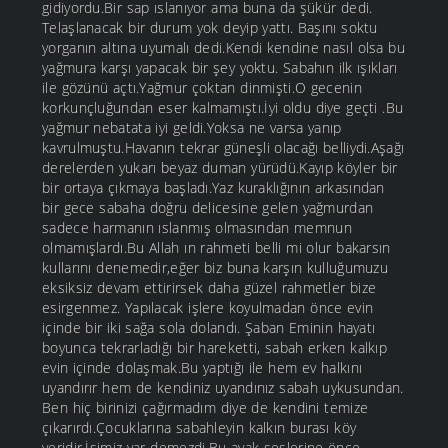
gidiyordu.Bir sap ıslanıyor ama buna da şükür dedi.
Telaşlanacak bir durum yok deyip yattı. Başını soktu
yorganın altına uyumalı dedi.Kendi kendine nasıl olsa bu
yağmura karşı yapacak bir şey yoktu. Sabahın ilk ışıkları
ile gözünü açtı.Yağmur çoktan dinmişti.O gecenin
korkunçluğundan eser kalmamıştı.İyi oldu diye geçti .Bu
yağmur nebatata iyi geldi.Yoksa ne varsa yanıp
kavrulmuştu.Havanın tekrar güneşli olacağı belliydi.Aşağı
derelerden yukarı beyaz duman yürüdü.Kayıp köyler bir
bir ortaya çıkmaya başladı.Yaz kuraklığının arkasından
bir gece sabaha doğru delicesine gelen yağmurdan
sadece harmanın ıslanmış olmasından memnun
olmamışlardı.Bu Allah ın rahmeti belli mi olur bakarsın
kullarını denemedir,eğer biz buna karşın kulluğumuzu
eksiksiz devam ettirirsek daha güzel rahmetler bize
esirgenmez. Yapılacak işlere koyulmadan önce evin
içinde bir iki sağa sola dolandı. Şaban Eminin hayatı
boyunca tekrarladığı bir hareketti, sabah erken kalkıp
evin içinde dolaşmak.Bu yaptığı ile hem ev halkını
uyandırır hem de kendiniz uyandınız sabah uykusundan.
Ben hiç birinizi çağırmadım diye de kendini temize
çıkarırdı.Çocuklarına sabahleyin kalkın burası köy
yeridir.İşimiz var demezdi.Bu ayak seslerine önce