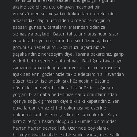
Yaz, ilkbaharın erken saatlerinde, geldiğiniz günün
aksine tek bir bulutu olmayan masmavi bir
gökyüzünden ve meşadaki küknerların tepelerinin
arkasındaki dağın üstünden birdenbire doğan o
sapsarı güneşin, tahtaların arasından odanıza
sızmasıyla başlardı. Bazen tahtaların arasından sızan
ve adeta bir yol oluşturan bu ışık hüzmesi, direk
gözünüzü hedef alırdı. Gözünüzü açardınız ve
şaşakalırdınız neredeyim diye. Tavana bakardınız, garip
gelirdi beton yerine tahta olması. Baktığınız tavan aynı
zamanda taban olduğu için eğer üstte biri yürüyorsa
ayak seslerini gözlerinizle takip edebilirdiniz. Tavandan
düşen tozları ise ancak ışık hüzmesinin üstüne
düştüklerinde görebilirdiniz. Üstünüzdeki ağır yün
yorganı biraz daha bedeninize sarıp omuzlarınızdan
içeriye soğuk girmesin diye sıkı sıkı kapatırdınız. Yan
duvarlardan en az biri el dokuması ve üzerine
dokunma tarihi işlenmiş kilim ile kaplı olurdu. Koyu
kırmızı rengin hakim olduğu bu kilimler bir müddet
hayran hayran seyredilirdi. Üzerinde boy olarak
birbiriyle kıyaslanabilecek bir şeyler varsa, mesela iki