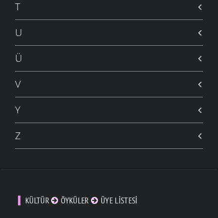
T
U
Ü
V
Y
Z
KÜLTÜR
ÖYKÜLER
ÜYE LISTESI