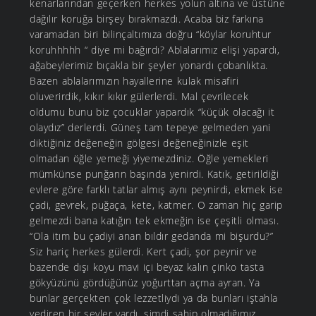
kenarlarından geçerken herkes yolun altına ve üstüne
dağılır koruğa birşey bırakmazdı. Acaba biz farkına
varamadan biri bilinçaltımıza doğru “köylar koruhtur
koruhhhhh “ diye mi bağırdı? Ablalarımız elişi yapardı,
ağabeylerimiz bıçakla bir şeyler yonardı çobanlıkta.
Bazen ablalarımızın hayallerine kulak misafiri
oluverirdik, kıkır kıkır gülerlerdi. Mal çevrilecek
oldumu bunu biz çocuklar yapardık “küçük olacağı it
olaydız” derlerdi. Güneş tam tepeye gelmeden yani
diktiğiniz değeneğin gölgesi değeneğinizle eşit
olmadan öğle yemeği yiyemezdiniz. Öğle yemekleri
mümkünse punğarın başında yenirdi. Katık, getirildiği
evlere göre farklı tatlar almış aynı peynirdi, ekmek ise
çadi, gevrek, puğaça, kete, katmer. O zaman hiç garip
gelmezdi bana katığın tek ekmeğin ise çeşitli olması.
“Ola itım bu çadiyi anan bıldır gedanda mi bişurdu?”
Siz hariç herkes gülerdi. Kert çadi, şor peynir ve
bazende dışı koyu mavi içi beyaz kalın çinko tasta
gökyüzünü gördüğünüz yoğurttan açma ayran. Ya
bunlar gerçekten çok lezzetliydi ya da bunları iştahla
yediren bir şeyler vardı, şimdi sahip olmadığımız.