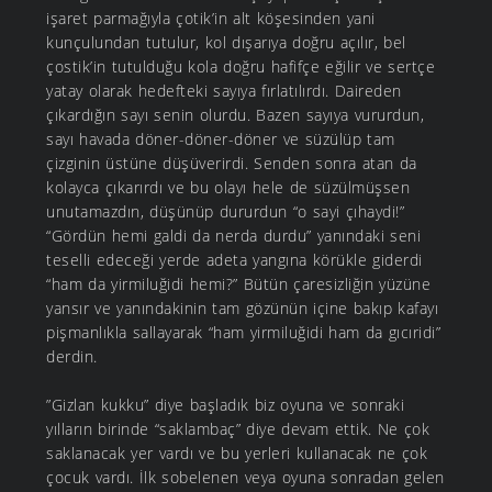
işaret parmağıyla çotik’in alt köşesinden yani
kunçulundan tutulur, kol dışarıya doğru açılır, bel
çostik’in tutulduğu kola doğru hafifçe eğilir ve sertçe
yatay olarak hedefteki sayıya fırlatılırdı. Daireden
çıkardığın sayı senin olurdu. Bazen sayıya vururdun,
sayı havada döner-döner-döner ve süzülüp tam
çizginin üstüne düşüverirdi. Senden sonra atan da
kolayca çıkarırdı ve bu olayı hele de süzülmüşsen
unutamazdın, düşünüp dururdun “o sayi çıhaydi!”
“Gördün hemi galdi da nerda durdu” yanındaki seni
teselli edeceği yerde adeta yangına körükle giderdi
“ham da yirmiluğidi hemi?” Bütün çaresizliğin yüzüne
yansır ve yanındakinin tam gözünün içine bakıp kafayı
pişmanlıkla sallayarak “ham yirmiluğidi ham da gıcıridi”
derdin.
”Gizlan kukku” diye başladık biz oyuna ve sonraki
yılların birinde “saklambaç” diye devam ettik. Ne çok
saklanacak yer vardı ve bu yerleri kullanacak ne çok
çocuk vardı. İlk sobelenen veya oyuna sonradan gelen