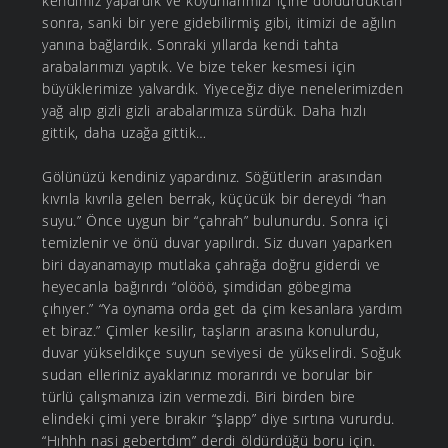
kendimiz yapardık ve koyunlarımızı içine doldurduktan
sonra, sanki bir yere gidebilirmiş gibi, itimizi de ağılın
yanına bağlardık. Sonraki yıllarda kendi tahta
arabalarımızı yaptık. Ve bize teker kesmesi için
büyüklerimize yalvardık. Yiyeceğiz diye nenelerimizden
yağ alıp gizli gizli arabalarımıza sürdük. Daha hızlı
gittik, daha uzağa gittik…
Gölünüzü kendiniz yapardınız. Söğütlerin arasından
kıvrıla kıvrıla gelen berrak, küçücük bir dereydi “han
suyu.” Önce uygun bir “çahrah” bulunurdu. Sonra içi
temizlenir ve önü duvar yapılırdı. Siz duvarı yaparken
biri dayanamayıp mutlaka çahrağa doğru giderdi ve
heyecanla bağırırdı “olööö, şimdidan göbegima
çıhıyer.” “Ya oynama orda get da çim kesanlara yardım
et biraz.” Çimler kesilir, taşların arasına konulurdu,
duvar yükseldikçe suyun seviyesi de yükselirdi. Soğuk
sudan elleriniz ayaklarınız morarırdı ve borular bir
türlü çalışmanıza izin vermezdi. Biri birden bire
elindeki çimi yere bırakır “şlapp” diye sırtına vururdu.
“Hıhhh nasi gebertdım” derdi öldürdüğü boru için.