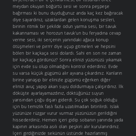
meydan okuyan böğürtü sesi ve sonra peşpeşe
bağırması ki bunu duyduğunuz anda kaç kez bağıracak
diye sayardınız, uzaklardan gelen konuşma sesleri,
birinin ritmik bir şekilde odun yarma sesi, bir tavuk
kakannaması ve horozun tavuk’un bu feryadına cevap
verme sesi, iki serçenin yanındaki ağaca konup
ötüşmeleri ve pırrrr diye uçup gitmeleri ve hepsini
bölen bir kaçkaça sesi dolardı. Sahi en son ne zaman
bir kaçkaça gördünüz? Sonra elinizi yüzünüzü yıkamak
için evde su olup olmadığını kontrol ederdiniz. Evde
su varsa küçük gügümü alır ayvana çıkardınız. Kanların
birine yanaşıp bir elinizle gügümü eğerken diğer
elinizi avuç yapıp akan suyu doldurmaya çalışırdınız. İlk
döküşte ayarlayamazdınız, döktüğünüz suyun
yarısından çoğu dışarı giderdi. Su çok soğuk olduğu
için bu temizlik faslı fazla uzatılmadan bitirilirdi. Islak
yüzünüze rüzgar vurur vurmaz yüzünüzün gerildiğini
hissederdiniz. Hemen içeri gidip sobanın yanında yada
kapının arkasında asılı olan peşkiri alır kurulanırdınız.
İçeri girdiğinizde sekünün üstünde hazırlanmış