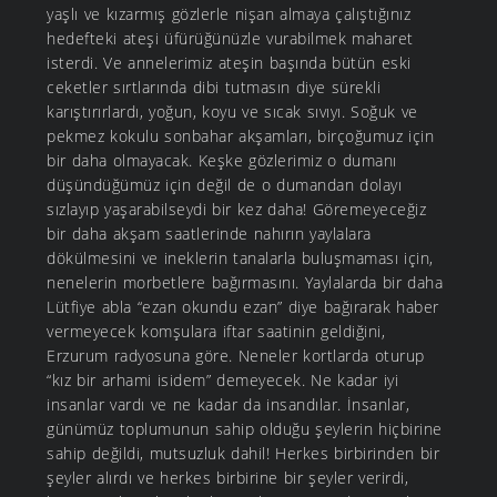
yaşlı ve kızarmış gözlerle nişan almaya çalıştığınız
hedefteki ateşi üfürüğünüzle vurabilmek maharet
isterdi. Ve annelerimiz ateşin başında bütün eski
ceketler sırtlarında dibi tutmasın diye sürekli
karıştırırlardı, yoğun, koyu ve sıcak sıvıyı. Soğuk ve
pekmez kokulu sonbahar akşamları, birçoğumuz için
bir daha olmayacak. Keşke gözlerimiz o dumanı
düşündüğümüz için değil de o dumandan dolayı
sızlayıp yaşarabilseydi bir kez daha! Göremeyeceğiz
bir daha akşam saatlerinde nahırın yaylalara
dökülmesini ve ineklerin tanalarla buluşmaması için,
nenelerin morbetlere bağırmasını. Yaylalarda bir daha
Lütfiye abla “ezan okundu ezan” diye bağırarak haber
vermeyecek komşulara iftar saatinin geldiğini,
Erzurum radyosuna göre. Neneler kortlarda oturup
“kız bir arhami isidem” demeyecek. Ne kadar iyi
insanlar vardı ve ne kadar da insandılar. İnsanlar,
günümüz toplumunun sahip olduğu şeylerin hiçbirine
sahip değildi, mutsuzluk dahil! Herkes birbirinden bir
şeyler alırdı ve herkes birbirine bir şeyler verirdi,