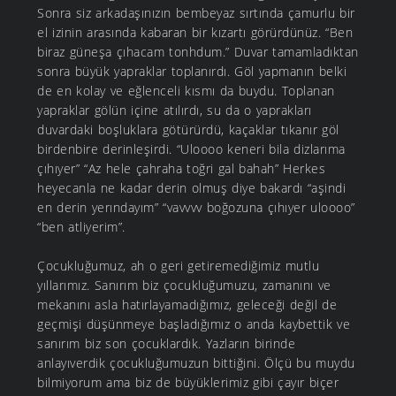
Sonra siz arkadaşınızın bembeyaz sırtında çamurlu bir
el izinin arasında kabaran bir kızartı görürdünüz. “Ben
biraz güneşa çıhacam tonhdum.” Duvar tamamladıktan
sonra büyük yapraklar toplanırdı. Göl yapmanın belki
de en kolay ve eğlenceli kısmı da buydu. Toplanan
yapraklar gölün içine atılırdı, su da o yaprakları
duvardaki boşluklara götürürdü, kaçaklar tıkanır göl
birdenbire derinleşirdi. “Uloooo keneri bila dizlarıma
çıhıyer” “Az hele çahraha toğri gal bahah” Herkes
heyecanla ne kadar derin olmuş diye bakardı “aşindi
en derin yerındayım” “vavvvv boğozuna çıhıyer uloooo”
“ben atliyerim”.
Çocukluğumuz, ah o geri getiremediğimiz mutlu
yıllarımız. Sanırım biz çocukluğumuzu, zamanını ve
mekanını asla hatırlayamadığımız, geleceği değil de
geçmişi düşünmeye başladığımız o anda kaybettik ve
sanırım biz son çocuklardık. Yazların birinde
anlayıverdik çocukluğumuzun bittiğini. Ölçü bu muydu
bilmiyorum ama biz de büyüklerimiz gibi çayır biçer