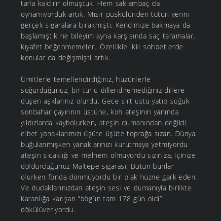
tarla kaldırır olmuştuk. Hem saklambaç da
oynamıyorduk artık. Mısır püskülünden tütün yerini
gerçek sigaralara bırakmıştı. Kendimize bakmaya da
başlamıştık ne bileyim ayna karşısında saç taramalar,
kıyafet beğenmemeler...Özellikle ikili sohbetlerde
konular da değişmişti artık.
Ümitlerle temellendirdiğiniz, hüzünlerle
soğurduğunuz, bir türlü dillendiremediğiniz dillere
düşen aşklarınız olurdu. Gece sırt üstü yatıp soğuk
sonbahar çayırının üstüne, koh ateşinin yanında
yıldızlarda kaybolurken, ateşin dumanından değildi
elbet yanaklarımızı üşüte üşüte toprağa sızan. Dünya
buğulanmışken yanaklarınızı kurutmaya yetmiyordu
ateşin sıcaklığı ve melhem olmuyordu sızınıza, içinize
doldurduğunuz Maltepe sigarası. Bütün bunlar
olurken fonda dönmüyordu bir plak hüzne gark eden.
Ve dudaklarınızdan ateşin sesi ve dumanıyla birlikte
karanlığa karışan “bögün tam 178 gün oldi”
dökülüveriyordu.