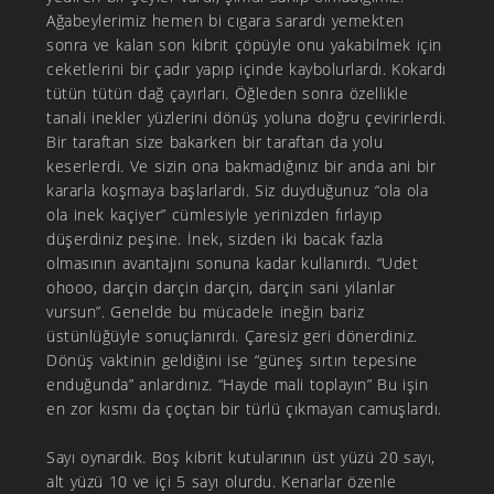
Ağabeylerimiz hemen bi cıgara sarardı yemekten
sonra ve kalan son kibrit çöpüyle onu yakabilmek için
ceketlerini bir çadır yapıp içinde kaybolurlardı. Kokardı
tütün tütün dağ çayırları. Öğleden sonra özellikle
tanali inekler yüzlerini dönüş yoluna doğru çevirirlerdi.
Bir taraftan size bakarken bir taraftan da yolu
keserlerdi. Ve sizin ona bakmadığınız bir anda ani bir
kararla koşmaya başlarlardı. Siz duyduğunuz “ola ola
ola inek kaçiyer” cümlesiyle yerinizden fırlayıp
düşerdiniz peşine. İnek, sizden iki bacak fazla
olmasının avantajını sonuna kadar kullanırdı. “Udet
ohooo, darçin darçin darçin, darçin sani yilanlar
vursun”. Genelde bu mücadele ineğin bariz
üstünlüğüyle sonuçlanırdı. Çaresiz geri dönerdiniz.
Dönüş vaktinin geldiğini ise “güneş sırtın tepesine
enduğunda” anlardınız. “Hayde mali toplayın” Bu işin
en zor kısmı da çoçtan bir türlü çıkmayan camuşlardı.
Sayı oynardık. Boş kibrit kutularının üst yüzü 20 sayı,
alt yüzü 10 ve içi 5 sayı olurdu. Kenarlar özenle