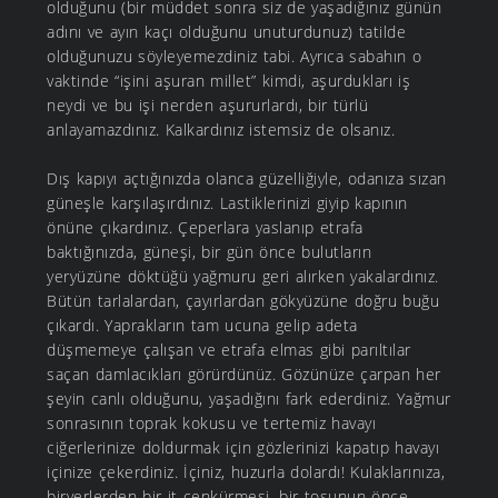
olduğunu (bir müddet sonra siz de yaşadığınız günün
adını ve ayın kaçı olduğunu unuturdunuz) tatilde
olduğunuzu söyleyemezdiniz tabi. Ayrıca sabahın o
vaktinde “işini aşuran millet” kimdi, aşurdukları iş
neydi ve bu işi nerden aşururlardı, bir türlü
anlayamazdınız. Kalkardınız istemsiz de olsanız.
Dış kapıyı açtığınızda olanca güzelliğiyle, odanıza sızan
güneşle karşılaşırdınız. Lastiklerinizi giyip kapının
önüne çıkardınız. Çeperlara yaslanıp etrafa
baktığınızda, güneşi, bir gün önce bulutların
yeryüzüne döktüğü yağmuru geri alırken yakalardınız.
Bütün tarlalardan, çayırlardan gökyüzüne doğru buğu
çıkardı. Yaprakların tam ucuna gelip adeta
düşmemeye çalışan ve etrafa elmas gibi parıltılar
saçan damlacıkları görürdünüz. Gözünüze çarpan her
şeyin canlı olduğunu, yaşadığını fark ederdiniz. Yağmur
sonrasının toprak kokusu ve tertemiz havayı
ciğerlerinize doldurmak için gözlerinizi kapatıp havayı
içinize çekerdiniz. İçiniz, huzurla dolardı! Kulaklarınıza,
biryerlerden bir it çenkürmesi, bir tosunun önce