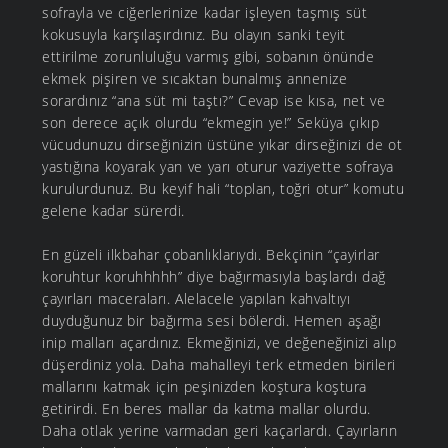
sofrayla ve ciğerlerinize kadar işleyen taşmış süt
kokusuyla karşılaşırdınız. Bu olayın sanki teyit
ettirilme zorunluluğu varmış gibi, sobanın önünde
ekmek pişiren ve sıcaktan bunalmış annenize
sorardınız “ana süt mi taştı?” Cevap ise kısa, net ve
son derece açık olurdu “ekmegin ye!” Seküya çıkıp
vücudunuzu dirseğinizin üstüne yıkar dirseğinizi de ot
yastığına koyarak yan ve yarı oturur vaziyette sofraya
kurulurdunuz. Bu keyif hali “toplan, toğri otur” komutu
gelene kadar sürerdi.
En güzeli ilkbahar çobanlıklarıydı. Bekçinin “çayirlar
koruhtur koruhhhhh” diye bağırmasıyla başlardı dağ
çayırları maceraları. Alelacele yapılan kahvaltıyı
duyduğunuz bir bağırma sesi bölerdi. Hemen aşağı
inip malları açardınız. Ekmeğinizi, ve değeneğinizi alıp
düşerdiniz yola. Daha mahalleyi terk etmeden birileri
mallarını katmak için peşinizden koştura koştura
getirirdi. En beres mallar da katma mallar olurdu.
Daha otlak yerine varmadan geri kaçarlardı. Çayırların