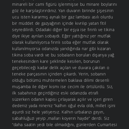
minareli bir cami figürü işlenmişse bu minare boylarını
göz ile karşılaştırırdınız. Yan duvarın birinde şişesinin
ucu isten kararmış aynalı bir gaz lambası asılı olurdu
bir müddet de gazyağının içinde kıvrılıp yatan fitil
seyredilirdi. Odadaki diğer bir eşya ise fırınlı ve tikina
diye ikiye ayrılan sobaydı. Eğer yattığınız yer mutfak
olarak kullanılıyorsa fırınlı soba eğer mutfak olarak
kullanılmıyorsa odanızda yandığında nar gibi kızaran
tikina soba vardı ve bu sobaların boruları dışarıya yağ
tenekesinden kare şeklinde kesilen, borunun
geçebileceği kadar delik açılan ve duvara çakılan o
teneke parçasının içinden çıkardı. Yerin, sobanın
olduğu bölümü muhtemelen baklava dilimi desenli
muşamba ile diğer kısmı ise cecim ile örtülürdü. Siz,
ilk sabahınızı geçirdiğiniz eski odanızda etrafı
süzerken odanın kapısı çırlayarak açılır ve içeri giren
dedeniz yada nineniz “kalhın oğul evla oldi, millet işini
aşurdi siz hele yatiyersız. Kalhın urbalarızı geyın,
sabahluğuzi yeyip ,malları koyerın hayde” derdi. Siz
“daha saatin yedi bile olmadığını, günlerden Cumartesi