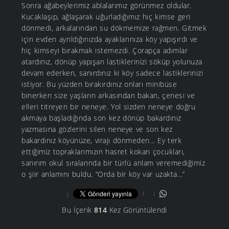
Sonra ağabeylerimiz ablalarımız görünmez oldular.
Kucaklaşıp, ağlaşarak uğurladığımız hiç kimse geri
dönmedi, arkalarından su dökmemize rağmen. Gitmek
için evden ayrıldığınızda ayaklarınıza köy yapışırdı ve
hiç kimseyi bırakmak istemezdi. Çorapça adımlar
atardınız, dönüp yapışan lastiklerinizi söküp yolunuza
devam ederken, sanırdınız ki köy sadece lastiklerinizi
istiyor. Bu yüzden bırakırdınız onları minibüse
binerken size yaşların arkasından bakan, çenesi ve
elleri titreyen bir neneye. Yol sizden neneye doğru
akmaya başladığında son kez dönüp bakardınız
yazmasına gözlerini silen neneye ve son kez
bakardınız köyünüze, virajı dönmeden… Ey terk
ettiğimiz topraklarımızın hasret kokan çocukları,
sanırım okul sıralarında bir türlü anlam veremediğimiz
o şiir anlamını buldu. “Orda bir köy var uzakta…”
Bu İçerik
814
Kez Görüntülendi