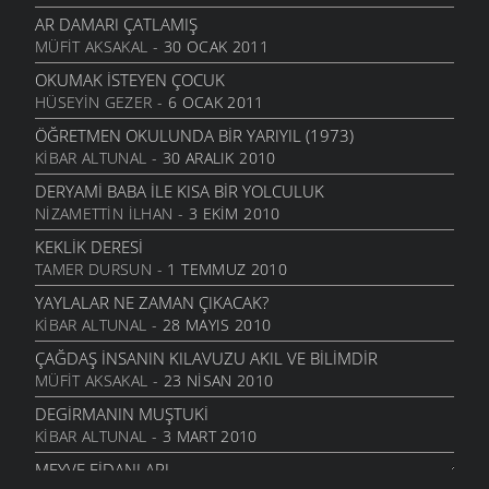
AR DAMARI ÇATLAMIŞ
MÜFIT AKSAKAL
- 30 OCAK 2011
OKUMAK İSTEYEN ÇOCUK
HÜSEYIN GEZER
- 6 OCAK 2011
ÖĞRETMEN OKULUNDA BIR YARIYIL (1973)
KIBAR ALTUNAL
- 30 ARALIK 2010
DERYAMI BABA İLE KISA BIR YOLCULUK
NIZAMETTIN İLHAN
- 3 EKIM 2010
KEKLIK DERESI
TAMER DURSUN
- 1 TEMMUZ 2010
YAYLALAR NE ZAMAN ÇIKACAK?
KIBAR ALTUNAL
- 28 MAYIS 2010
ÇAĞDAŞ İNSANIN KILAVUZU AKIL VE BILIMDIR
MÜFIT AKSAKAL
- 23 NISAN 2010
DEGIRMANIN MUŞTUKI
KIBAR ALTUNAL
- 3 MART 2010
MEYVE FIDANLARI