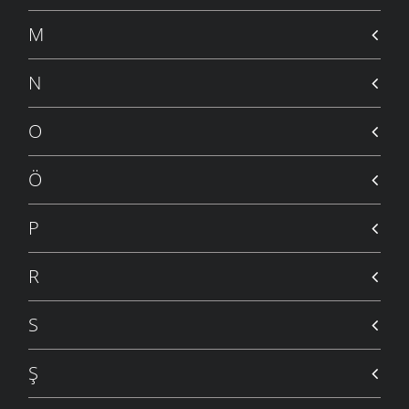
M
N
O
Ö
P
R
S
Ş