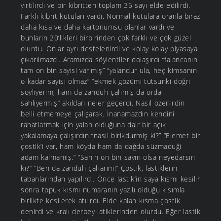
yırtılırdı ve bir kibritten toplam 35 sayı elde edilirdi.
Farklı kibrit kutuları vardı. Normal kutulara oranla biraz
daha kısa ve daha kartonumsu olanlar vardı ve
bunların 20’likleri birbirinden çok farklı ve çok güzel
olurdu. Onlar ayrı destelenirdi ve kolay kolay piyasaya
çıkarılmazdı. Aramızda söylentiler dolaşırdı “falancanın
tam on bin sayisi varimiş” “yalandur ula, heç kimsanın
o kadar sayisi olmaz” “ekmek gözümi tutsunki doğri
söyliyerim, ham da zanduh çahmiş da orda
sahliyermiş” akıldan neler geçerdi. Nasıl özenirdin
belli etmemeye çalışarak. İnanamazdın kendini
rahatlatmak için yalan olduğuna dair bir açık
yakalamaya çalışırdın “nasıl birikdurmiş ki?” “Elemet bir
çostik’i var, ham köyda ham da dağda süzmaduği
adam kalmamiş.” “Sanın on bin sayın olsa neyedarsın
ki?” “Ben da zanduh çaharim!” Çostik, lastiklerin
tabanlarından yapılırdı. Önce lastik’in saya kısmı kesilir
sonra topuk kısmı numaranın yazılı olduğu kısımla
birlikte kesilerek atılırdı. Elde kalan kısma çostik
denirdi ve kralı derbey latiklerinden olurdu. Eğer lastik