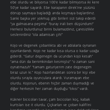
ebe olurdu ve biliyorsa 100’e kadar bilmiyorsa iki kere
50’ye kadar sayardı. Ebe karapanın direk’ine yüzünü
dönüp saymaya başladığı anda koşmaya başlardınız.
Sanki başka yer yokmuş gibi birileri sizi takip ederdi
“ya galmasana peşima” “buray irali ben düşündum!”
Herkesi bulurdunuz birini bulamazdınız, çaresizlikle
seslenirdiniz “ola adamisan çıh!”
Kojo ve degenek çobanlıkta abi ve ablalarla oynanan
oyunlardandı. Kojo ne kadar kısa olursa o kadar uzağa
giderdi. “Gatur degenegin da ucundan kojo kesah”
“ama dün da benimkindan kesmiştız” “o zaman sani
oynatmazuh” “tamam gaturiyerım zate degenegim
biraz uzun ki.” Kojo hazırlandıktan sonra bir kişi ebe
olurdu sırayla oyunculara atardı. Vuramayan ebe
olurdu. Kojonun, ebenin hiçbir zaman duymadığı ve
diğer herkesin her zaman duyduğu “tıkısı” vardı.
Kükner bicicoları tavar, çam bicicoları koç, kabak
kurtsları ise it olurdu. Çiçkarları ve çoban kalifi’ini