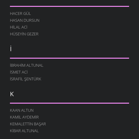
HACER GÜL
HASAN DURSUN
HILAL ACI
HÜSEYIN GEZER
İ
İBRAHIM ALTUNAL
İSMET ACI
İSRAFIL ŞENTÜRK
K
KAAN ALTUN
KAMIL AYDEMIR
KEMALETTIN BAŞAR
KIBAR ALTUNAL