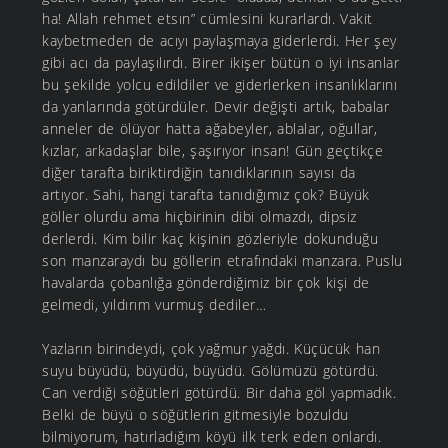
ha! Allah rehmet etsın” cümlesini kurarlardı. Vakit
kaybetmeden de acıyı paylaşmaya giderlerdi. Her şey
gibi acı da paylaşılırdı. Birer ikişer bütün o iyi insanlar
bu şekilde yolcu edildiler ve giderlerken insanlıklarını
da yanlarında götürdüler. Devir değişti artık, babalar
anneler de ölüyor hatta ağabeyler, ablalar, oğullar,
kızlar, arkadaşlar bile, şaşırıyor insan! Gün geçtikçe
diğer tarafta biriktirdiğin tanıdıklarının sayısı da
artıyor. Sahi, hangi tarafta tanıdığımız çok? Büyük
göller olurdu ama hiçbirinin dibi olmazdı, dipsiz
derlerdi. Kim bilir kaç kişinin gözleriyle dokunduğu
son manzaraydı bu göllerin etrafındaki manzara. Puslu
havalarda çobanlığa gönderdiğimiz bir çok kişi de
gelmedi, yıldırım vurmuş dediler…
Yazların birindeydi, çok yağmur yağdı. Küçücük han
suyu büyüdü, büyüdü, büyüdü. Gölümüzü götürdü.
Can verdiği söğütleri götürdü. Bir daha göl yapmadık.
Belki de büyü o söğütlerin gitmesiyle bozuldu
bilmiyorum, hatırladığım köyü ilk terk eden onlardı.