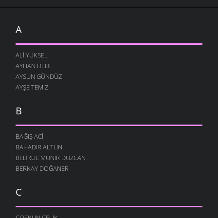
A
ALI YÜKSEL
AYHAN DEDE
AYSUN GÜNDÜZ
AYŞE TEMIZ
B
BAĞIŞ ACI
BAHADIR ALTUN
BEDRUL MÜNIR DÜZCAN
BERKAY DOĞANER
C
COŞKUN ÇELIK