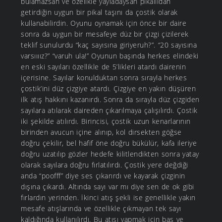
bulamazsan ve özelikle yayladaysan pikallidan
getirdiğin uygun bir pikal taşını da çostik olarak
kullanabilirdin. Oyunu oynamak için önce bir daire
sonra da uygun bir mesafeye düz bir çizgi çizilerek
teklif sunulurdu “kaç sayısına giriyeruh?”. “20 sayısına
varsıııız?” “varuh ula!” Oyunun başında herkes elindeki
en eski sayıları özellikle de 5’likleri atardı dairenin
içerisine. Sayılar konulduktan sonra sırayla herkes
çostik’ini düz çizgiye atardı. Çizgiye en yakın düşüren
ilk atış hakkını kazanırdı. Sonra da sırayla düz çizgiden
sayılara atılarak daireden çıkarılmaya çalışılırdı. Çostik
iki şekilde atılırdı. Birincisi, çostik uzun kenarlarının
birinden avucun içine alınıp, kol dirsekten göğse
doğru çekilir, bel hafif öne doğru bükülür, kafa ileriye
doğru uzatılıp gözler hedefe kilitlendikten sonra yatay
olarak sayılara doğru fırlatılırdı. Çostik yere değdiği
anda “poofff” diye ses çıkarırdı ve kayarak çizginin
dışına çıkardı. Altında sayı var mı diye sen de ok gibi
fırlardın yerinden. İkinci atış şekli ise genellikle yakın
mesafe atışlarında ve özellikle çıkmayan tek sayı
kaldığında kullanılırdı. Bu atışı yapmak için baş ve