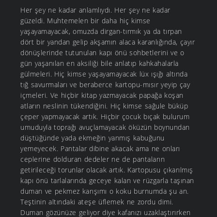
Her şey ne kadar anlamlıydı. Her şey ne kadar
güzeldi. Muhtemelen bir daha hiç kimse
yaşayamayacak, omuzda dirgan-tırmık ya da tırpan
dört bir yandan gelip akşamın alaca karanlığında, çayır
dönüşlerinde tutunulan kapı önü sohbetlerini ve o
gün yaşanılan en aksiliği bile anlatıp kahkahalarla
gülmeleri. Hiç kimse yaşayamayacak lüx ışığı altında
tığ savurmaları ve beraberce kartopu-mısır yeyip çay
içmeleri. Ve hiçbir kitap yazmayacak papağa koşan
atların neslinin tükendiğini. Hiç kimse sağule büküp
çeper yapmayacak artık. Hiçbir çocuk bıçak bulurum
umuduyla toprağı avuçlamayacak öküzün boynundan
düştüğünde yada ekmeğin yanmış kabuğunu
yemeyecek. Pantalar dibine akacak ama ne onları
ceplerine dolduran dedeler ne de pantaların
getirileceği torunlar olacak artık. Kartopusu çıkarılmış
kapı önü tarlalarında geceye kalan ve rüzgarla taşınan
duman ve pekmez karışımı o koku burnumda şu an.
Teştinin altındaki ateşe üflemek ne zordu dimi.
Duman gözünüze geliyor diye kafanızı uzaklaştırırken