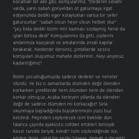
kocaman bir aile gibi, komşularımız. “Dedenin selami
varda, yarın sabah goriyeldan ot gaturmaya irgat
ediyeruhda dediki eger kolaylukları varisa bir sefer
gatursunlar” “sabah olsun heyir olsun helbet olur”
“şey bida dediki bizım miri kazması sizdaymiş heral da
işlari bittisa dedi” Komşularımız da gitti, yüzlerini
anılarımıza kazıyarak ve arkalarında zırzalı kapılar
bırakarak. Nedendir dersiniz, şimdilerde sessiz
komşuları oluşumuz mahalle dizilerinin…Neyi arıyoruz,
kaybettiğimiz?
Bizim çocukluğumuzda sadece dedeler ve neneler
ölürdü. Ve biz o zamanlarda ölümden değil ölenden
korkarken şimdilerde hem ölümden hem de ölenden
korkar olmuşuz. Acaba ilerleyen yıllarda da ölenden
değil de sadece ölümden mi korkacağız? Sela
okunmaya başladığında büyüklerimizin yüzü buz
kesilirdi. Peşinden söylenecek isim beklide dün
falanca çayırda ayaküstü sohbet ettikleri birisiydi.
Kesin tanıdık biriydi, kimdi? İsim söylendiğinde ise,
gözleri dolar, çatal bir sesle “olaaaa, demah o da getti