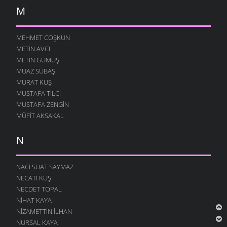
M
MEHMET COŞKUN
METIN AVCI
METIN GÜMÜŞ
MUAZ SUBAŞI
MURAT KUŞ
MUSTAFA TILCI
MUSTAFA ZENGIN
MÜFIT AKSAKAL
N
NACI SUAT SAYMAZ
NECATI KUŞ
NECDET TOPAL
NIHAT KAYA
NIZAMETTIN İLHAN
NURSAL KAYA