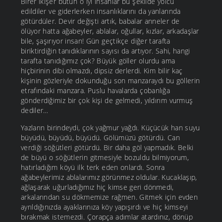
Birer ikişer bütün o iyi insanlar bu şekilde yolcu
edildiler ve giderlerken insanlıklarını da yanlarında
götürdüler. Devir değişti artık, babalar anneler de
ölüyor hatta ağabeyler, ablalar, oğullar, kızlar, arkadaşlar
bile, şaşırıyor insan! Gün geçtikçe diğer tarafta
biriktirdiğin tanıdıklarının sayısı da artıyor. Sahi, hangi
tarafta tanıdığımız çok? Büyük göller olurdu ama
hiçbirinin dibi olmazdı, dipsiz derlerdi. Kim bilir kaç
kişinin gözleriyle dokunduğu son manzaraydı bu göllerin
etrafındaki manzara. Puslu havalarda çobanlığa
gönderdiğimiz bir çok kişi de gelmedi, yıldırım vurmuş
dediler…
Yazların birindeydi, çok yağmur yağdı. Küçücük han suyu
büyüdü, büyüdü, büyüdü. Gölümüzü götürdü. Can
verdiği söğütleri götürdü. Bir daha göl yapmadık. Belki
de büyü o söğütlerin gitmesiyle bozuldu bilmiyorum,
hatırladığım köyü ilk terk eden onlardı. Sonra
ağabeylerimiz ablalarımız görünmez oldular. Kucaklaşıp,
ağlaşarak uğurladığımız hiç kimse geri dönmedi,
arkalarından su dökmemize rağmen. Gitmek için evden
ayrıldığınızda ayaklarınıza köy yapışırdı ve hiç kimseyi
bırakmak istemezdi. Çorapça adımlar atardınız, dönüp