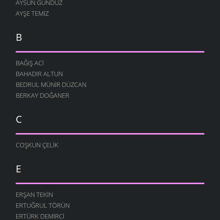
AYSUN GÜNDÜZ
AYŞE TEMIZ
B
BAĞIŞ ACI
BAHADIR ALTUN
BEDRUL MÜNIR DÜZCAN
BERKAY DOĞANER
C
COŞKUN ÇELIK
E
ERŞAN TEKIN
ERTUĞRUL TÖRÜN
ERTÜRK DEMIRCI