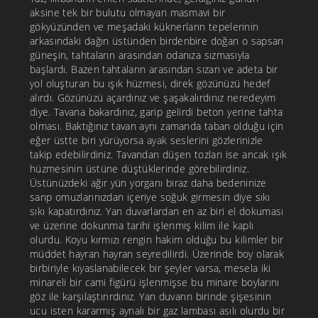
aksine tek bir bulutu olmayan masmavi bir
gökyüzünden ve meşadaki küknerların tepelerinin
arkasındaki dağın üstünden birdenbire doğan o sapsarı
güneşin, tahtaların arasından odanıza sızmasıyla
başlardı. Bazen tahtaların arasından sızan ve adeta bir
yol oluşturan bu ışık hüzmesi, direk gözünüzü hedef
alırdı. Gözünüzü açardınız ve şaşakalırdınız neredeyim
diye. Tavana bakardınız, garip gelirdi beton yerine tahta
olması. Baktığınız tavan aynı zamanda taban olduğu için
eğer üstte biri yürüyorsa ayak seslerini gözlerinizle
takip edebilirdiniz. Tavandan düşen tozları ise ancak ışık
hüzmesinin üstüne düştüklerinde görebilirdiniz.
Üstünüzdeki ağır yün yorganı biraz daha bedeninize
sarıp omuzlarınızdan içeriye soğuk girmesin diye sıkı
sıkı kapatırdınız. Yan duvarlardan en az biri el dokuması
ve üzerine dokunma tarihi işlenmiş kilim ile kaplı
olurdu. Koyu kırmızı rengin hakim olduğu bu kilimler bir
müddet hayran hayran seyredilirdi. Üzerinde boy olarak
birbiriyle kıyaslanabilecek bir şeyler varsa, mesela iki
minareli bir cami figürü işlenmişse bu minare boylarını
göz ile karşılaştırırdınız. Yan duvarın birinde şişesinin
ucu isten kararmış aynalı bir gaz lambası asılı olurdu bir