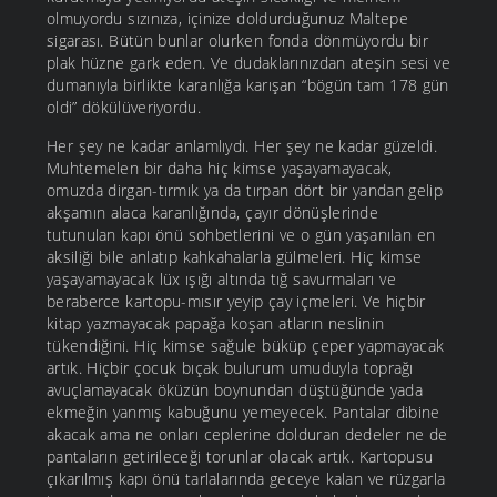
olmuyordu sızınıza, içinize doldurduğunuz Maltepe
sigarası. Bütün bunlar olurken fonda dönmüyordu bir
plak hüzne gark eden. Ve dudaklarınızdan ateşin sesi ve
dumanıyla birlikte karanlığa karışan “bögün tam 178 gün
oldi” dökülüveriyordu.
Her şey ne kadar anlamlıydı. Her şey ne kadar güzeldi.
Muhtemelen bir daha hiç kimse yaşayamayacak,
omuzda dirgan-tırmık ya da tırpan dört bir yandan gelip
akşamın alaca karanlığında, çayır dönüşlerinde
tutunulan kapı önü sohbetlerini ve o gün yaşanılan en
aksiliği bile anlatıp kahkahalarla gülmeleri. Hiç kimse
yaşayamayacak lüx ışığı altında tığ savurmaları ve
beraberce kartopu-mısır yeyip çay içmeleri. Ve hiçbir
kitap yazmayacak papağa koşan atların neslinin
tükendiğini. Hiç kimse sağule büküp çeper yapmayacak
artık. Hiçbir çocuk bıçak bulurum umuduyla toprağı
avuçlamayacak öküzün boynundan düştüğünde yada
ekmeğin yanmış kabuğunu yemeyecek. Pantalar dibine
akacak ama ne onları ceplerine dolduran dedeler ne de
pantaların getirileceği torunlar olacak artık. Kartopusu
çıkarılmış kapı önü tarlalarında geceye kalan ve rüzgarla