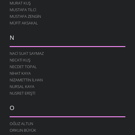
MURAT KUŞ
MUSTAFA TILCI
MUSTAFA ZENGIN
MÜFIT AKSAKAL
N
NACI SUAT SAYMAZ
NECATI KUŞ
NECDET TOPAL
NIHAT KAYA
NIZAMETTIN İLHAN
NURSAL KAYA
NUSRET ERIŞTI
O
OĞUZ ALTUN
ORKUN BÜYÜK