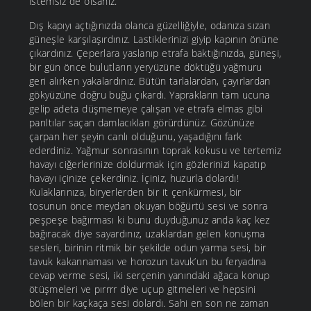
istemsiz de olsanız.
Dış kapıyı açtığınızda olanca güzelliğiyle, odanıza sızan
güneşle karşılaşırdınız. Lastiklerinizi giyip kapının önüne
çıkardınız. Çeperlara yaslanıp etrafa baktığınızda, güneşi,
bir gün önce bulutların yeryüzüne döktüğü yağmuru
geri alırken yakalardınız. Bütün tarlalardan, çayırlardan
gökyüzüne doğru buğu çıkardı. Yaprakların tam ucuna
gelip adeta düşmemeye çalışan ve etrafa elmas gibi
parıltılar saçan damlacıkları görürdünüz. Gözünüze
çarpan her şeyin canlı olduğunu, yaşadığını fark
ederdiniz. Yağmur sonrasının toprak kokusu ve tertemiz
havayı ciğerlerinize doldurmak için gözlerinizi kapatıp
havayı içinize çekerdiniz. İçiniz, huzurla dolardı!
Kulaklarınıza, biryerlerden bir it çenkürmesi, bir
tosunun önce meydan okuyan böğürtü sesi ve sonra
peşpeşe bağırması ki bunu duyduğunuz anda kaç kez
bağıracak diye sayardınız, uzaklardan gelen konuşma
sesleri, birinin ritmik bir şekilde odun yarma sesi, bir
tavuk kakannaması ve horozun tavuk’un bu feryadına
cevap verme sesi, iki serçenin yanındaki ağaca konup
ötüşmeleri ve pırrrr diye uçup gitmeleri ve hepsini
bölen bir kaçkaça sesi dolardı. Sahi en son ne zaman