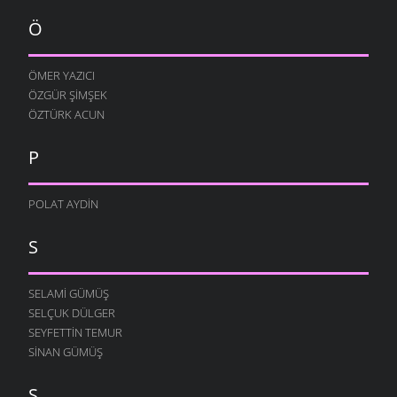
Ö
ÖMER YAZICI
ÖZGÜR ŞIMŞEK
ÖZTÜRK ACUN
P
POLAT AYDIN
S
SELAMI GÜMÜŞ
SELÇUK DÜLGER
SEYFETTIN TEMUR
SINAN GÜMÜŞ
Ş