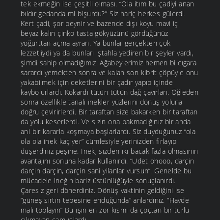
tek ekmeğin ise çeşitli olması. “Ola itım bu çadiyi anan
bıldır gedanda mi bişurdu?” Siz hariç herkes gülerdi.
Kert çadi, şor peynir ve bazende dışı koyu mavi içi
beyaz kalın çinko tasta gökyüzünü gördüğünüz
yoğurttan açma ayran. Ya bunlar gerçekten çok
lezzetliydi ya da bunları iştahla yediren bir şeyler vardı,
şimdi sahip olmadığımız. Ağabeylerimiz hemen bi cıgara
sarardı yemekten sonra ve kalan son kibrit çöpüyle onu
yakabilmek için ceketlerini bir çadır yapıp içinde
kaybolurlardı. Kokardı tütün tütün dağ çayırları. Öğleden
sonra özellikle tanali inekler yüzlerini dönüş yoluna
doğru çevirirlerdi. Bir taraftan size bakarken bir taraftan
da yolu keserlerdi. Ve sizin ona bakmadığınız bir anda
ani bir kararla koşmaya başlarlardı. Siz duyduğunuz “ola
ola ola inek kaçiyer” cümlesiyle yerinizden fırlayıp
düşerdiniz peşine. İnek, sizden iki bacak fazla olmasının
avantajını sonuna kadar kullanırdı. “Udet ohooo, darçin
darçin darçin, darçin sani yilanlar vursun”. Genelde bu
mücadele ineğin bariz üstünlüğüyle sonuçlanırdı.
Çaresiz geri dönerdiniz. Dönüş vaktinin geldiğini ise
“güneş sırtın tepesine enduğunda” anlardınız. “Hayde
mali toplayın” Bu işin en zor kısmı da çoçtan bir türlü
çıkmayan camuşlardı.