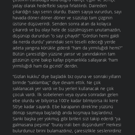
yatay olarak hedefteki sayıya fırlatılırdı. Daireden
çıkardığın sayı senin olurdu. Bazen sayıya vururdun, sayı
havada döner-döner-döner ve süzülüp tam çizginin
üstüne düşüverirdi. Senden sonra atan da kolayca
çıkarırdı ve bu olayı hele de süzülmüşsen unutamazdın,
düşünüp dururdun “o sayi çıhaydi!” “Gördün hemi galdi
da nerda durdu” yanındaki seni teselli edeceği yerde
adeta yangına körükle giderdi “ham da yirmiluğidi hemi?”
Bütün çaresizliğin yüzüne yansır ve yanındakinin tam
gözünün içine bakıp kafayı pişmanlıkla sallayarak “ham
yirmiluğidi ham da gıcıridi” derdin.
“Gizlan kukku” diye başladık biz oyuna ve sonraki yılların
birinde “saklambaç” diye devam ettik. Ne çok
saklanacak yer vardı ve bu yerleri kullanacak ne çok
çocuk vardı. İlk sobelenen veya oyuna sonradan gelen
ebe olurdu ve biliyorsa 100’e kadar bilmiyorsa iki kere
50’ye kadar sayardı. Ebe karapanın direk’ine yüzünü
dönüp saymaya başladığı anda koşmaya başlardınız.
Sanki başka yer yokmuş gibi birileri sizi takip ederdi “ya
galmasana peşima” “buray irali ben düşündum!” Herkesi
bulurdunuz birini bulamazdınız, çaresizlikle seslenirdiniz