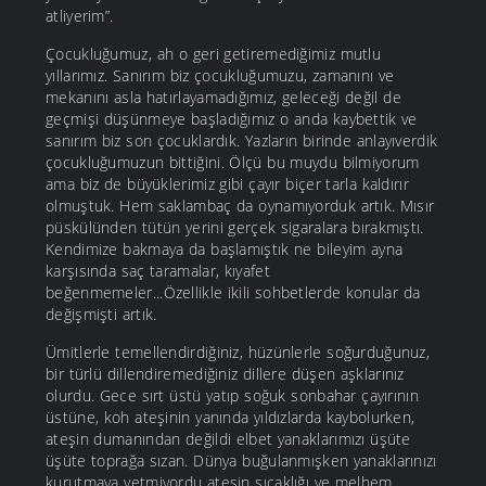
atliyerim”.
Çocukluğumuz, ah o geri getiremediğimiz mutlu
yıllarımız. Sanırım biz çocukluğumuzu, zamanını ve
mekanını asla hatırlayamadığımız, geleceği değil de
geçmişi düşünmeye başladığımız o anda kaybettik ve
sanırım biz son çocuklardık. Yazların birinde anlayıverdik
çocukluğumuzun bittiğini. Ölçü bu muydu bilmiyorum
ama biz de büyüklerimiz gibi çayır biçer tarla kaldırır
olmuştuk. Hem saklambaç da oynamıyorduk artık. Mısır
püskülünden tütün yerini gerçek sigaralara bırakmıştı.
Kendimize bakmaya da başlamıştık ne bileyim ayna
karşısında saç taramalar, kıyafet
beğenmemeler...Özellikle ikili sohbetlerde konular da
değişmişti artık.
Ümitlerle temellendirdiğiniz, hüzünlerle soğurduğunuz,
bir türlü dillendiremediğiniz dillere düşen aşklarınız
olurdu. Gece sırt üstü yatıp soğuk sonbahar çayırının
üstüne, koh ateşinin yanında yıldızlarda kaybolurken,
ateşin dumanından değildi elbet yanaklarımızı üşüte
üşüte toprağa sızan. Dünya buğulanmışken yanaklarınızı
kurutmaya yetmiyordu ateşin sıcaklığı ve melhem