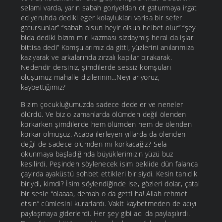
selami varda, yarın sabah goriyeldan ot gaturmaya irgat
ediyeruhda dediki eger kolaylukları varisa bir sefer
gatursunlar” “sabah olsun heyir olsun helbet olur” “şey
bida dediki bizım miri kazması sizdaymiş heral da işlari
bittisa dedi” Komşularımız da gitti, yüzlerini anılarımıza
kazıyarak ve arkalarında zırzalı kapılar bırakarak.
Nedendir dersiniz, şimdilerde sessiz komşuları
oluşumuz mahalle dizilerinin…Neyi arıyoruz,
kaybettiğimiz?
Bizim çocukluğumuzda sadece dedeler ve neneler
ölürdü. Ve biz o zamanlarda ölümden değil ölenden
korkarken şimdilerde hem ölümden hem de ölenden
korkar olmuşuz. Acaba ilerleyen yıllarda da ölenden
değil de sadece ölümden mi korkacağız? Sela
okunmaya başladığında büyüklerimizin yüzü buz
kesilirdi. Peşinden söylenecek isim beklide dün falanca
çayırda ayaküstü sohbet ettikleri birisiydi. Kesin tanıdık
biriydi, kimdi? İsim söylendiğinde ise, gözleri dolar, çatal
bir sesle “olaaaa, demah o da getti ha! Allah rehmet
etsın” cümlesini kurarlardı. Vakit kaybetmeden de acıyı
paylaşmaya giderlerdi. Her şey gibi acı da paylaşılırdı.