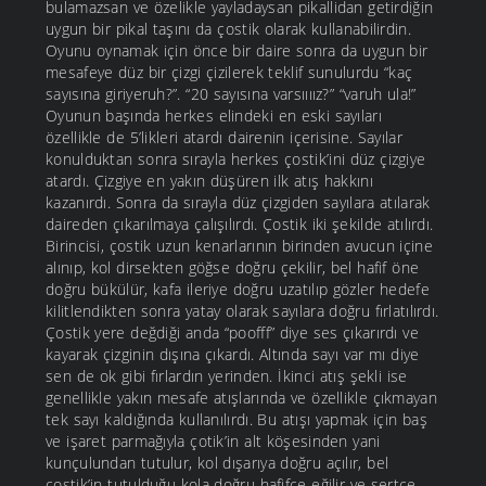
bulamazsan ve özelikle yayladaysan pikallidan getirdiğin
uygun bir pikal taşını da çostik olarak kullanabilirdin.
Oyunu oynamak için önce bir daire sonra da uygun bir
mesafeye düz bir çizgi çizilerek teklif sunulurdu “kaç
sayısına giriyeruh?”. “20 sayısına varsıııız?” “varuh ula!”
Oyunun başında herkes elindeki en eski sayıları
özellikle de 5’likleri atardı dairenin içerisine. Sayılar
konulduktan sonra sırayla herkes çostik’ini düz çizgiye
atardı. Çizgiye en yakın düşüren ilk atış hakkını
kazanırdı. Sonra da sırayla düz çizgiden sayılara atılarak
daireden çıkarılmaya çalışılırdı. Çostik iki şekilde atılırdı.
Birincisi, çostik uzun kenarlarının birinden avucun içine
alınıp, kol dirsekten göğse doğru çekilir, bel hafif öne
doğru bükülür, kafa ileriye doğru uzatılıp gözler hedefe
kilitlendikten sonra yatay olarak sayılara doğru fırlatılırdı.
Çostik yere değdiği anda “poofff” diye ses çıkarırdı ve
kayarak çizginin dışına çıkardı. Altında sayı var mı diye
sen de ok gibi fırlardın yerinden. İkinci atış şekli ise
genellikle yakın mesafe atışlarında ve özellikle çıkmayan
tek sayı kaldığında kullanılırdı. Bu atışı yapmak için baş
ve işaret parmağıyla çotik’in alt köşesinden yani
kunçulundan tutulur, kol dışarıya doğru açılır, bel
çostik’in tutulduğu kola doğru hafifçe eğilir ve sertçe