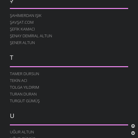
ŞAHIMERDAN IŞIK
ŞAVŞAT.COM
ŞEFIK KAMACI
ŞENAY DEMIRAL ALTUN
ŞENER ALTUN
T
TAMER DURSUN
TEKIN ACI
TOLGA YILDIRIM
TURAN DURAN
TURGUT GÜMÜŞ
U
UĞUR ALTUN