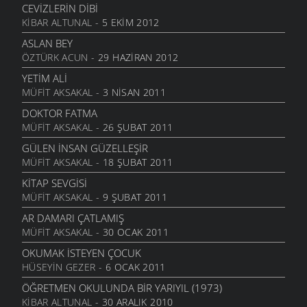
CEVIZLERIN DIBI
KIBAR ALTUNAL
- 5 EKIM 2012
ASLAN BEY
ÖZTÜRK ACUN
- 29 HAZIRAN 2012
YETIM ALI
MÜFIT AKSAKAL
- 3 NISAN 2011
DOKTOR FATMA
MÜFIT AKSAKAL
- 26 ŞUBAT 2011
GÜLEN İNSAN GÜZELLEŞIR
MÜFIT AKSAKAL
- 18 ŞUBAT 2011
KITAP SEVGISI
MÜFIT AKSAKAL
- 9 ŞUBAT 2011
AR DAMARI ÇATLAMIŞ
MÜFIT AKSAKAL
- 30 OCAK 2011
OKUMAK İSTEYEN ÇOCUK
HÜSEYIN GEZER
- 6 OCAK 2011
ÖĞRETMEN OKULUNDA BIR YARIYIL (1973)
KIBAR ALTUNAL
- 30 ARALIK 2010