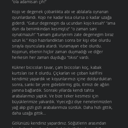
“ola adamisan çıh!”
Kojo ve degenek çobanlıkta abi ve ablalarla oynanan
oyunlardandı. Kojo ne kadar kısa olursa o kadar uzağa
giderdi. “Gatur degenegin da ucundan kojo kesah” “ama
dün da benimkindan kesmiştız” “o zaman sani
oynatmazuh” “tamam gaturiyerım zate degenegim biraz
uzun ki.” Kojo hazırlandıktan sonra bir kişi ebe olurdu
sırayla oyunculara atardı. Vuramayan ebe olurdu.
Kojonun, ebenin hiçbir zaman duymadığı ve diğer
herkesin her zaman duyduğu “tıkısı” vardı.
Kükner bicicoları tavar, çam bicicoları koç, kabak
kurtsları ise it olurdu. Çiçkarları ve çoban kalifi’ini
kendimiz yapardık ve koyunlarımızı içine doldurduktan
sonra, sanki bir yere gidebilirmiş gibi, itimizi de ağılın
yanına bağlardık. Sonraki yıllarda kendi tahta
arabalarımızı yaptık. Ve bize teker kesmesi için
büyüklerimize yalvardık. Yiyeceğiz diye nenelerimizden
yağ alıp gizli gizli arabalarımıza sürdük. Daha hızlı gittik,
daha uzağa gittik…
Gölünüzü kendiniz yapardınız. Söğütlerin arasından