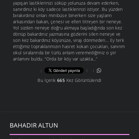
yapışan lastiklerinizi söküp yolunuza devam ederken,
sanırdınız ki köy sadece lastiklerinizi istiyor. Bu yüzden
bırakırdınız onları minibüse binerken size yaşların
arkasından bakan, çenesi ve elleri titreyen bir neneye.
Yol sizden neneye doğru akmaya başladığında son kez
dönüp bakardınız yazmasına gözlerini silen neneye ve
son kez bakardınız köyünüze, virajı dönmeden… Ey terk
ettiğimiz topraklarımızın hasret kokan çocukları, sanırım
okul sıralarında bir türlü anlam veremediğimiz o şiir
anlamını buldu. “Orda bir köy var uzakta…”
Bu İçerik
665
Kez Görüntülendi
BAHADIR ALTUN