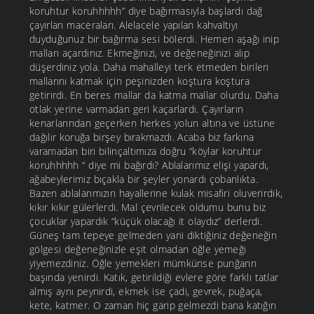
koruhtur koruhhhhh” diye bağırmasıyla başlardı dağ
çayırları maceraları. Alelacele yapılan kahvaltıyı
duyduğunuz bir bağırma sesi bölerdi. Hemen aşağı inip
malları açardınız. Ekmeğinizi, ve değeneğinizi alıp
düşerdiniz yola. Daha mahalleyi terk etmeden birileri
mallarını katmak için peşinizden koştura koştura
getirirdi. En beres mallar da katma mallar olurdu. Daha
otlak yerine varmadan geri kaçarlardı. Çayırların
kenarlarından geçerken herkes yolun altına ve üstüne
dağılır koruğa birşey bırakmazdı. Acaba biz farkına
varamadan biri bilinçaltımıza doğru “köylar koruhtur
koruhhhhh “ diye mi bağırdı? Ablalarımız elişi yapardı,
ağabeylerimiz bıçakla bir şeyler yonardı çobanlıkta.
Bazen ablalarımızın hayallerine kulak misafiri oluverirdik,
kıkır kıkır gülerlerdi. Mal çevrilecek oldumu bunu biz
çocuklar yapardık “küçük olacağı it olaydız” derlerdi.
Güneş tam tepeye gelmeden yani diktiğiniz değeneğin
gölgesi değeneğinizle eşit olmadan öğle yemeği
yiyemezdiniz. Öğle yemekleri mümkünse punğarın
başında yenirdi. Katık, getirildiği evlere göre farklı tatlar
almış aynı peynirdi, ekmek ise çadi, gevrek, puğaça,
kete, katmer. O zaman hiç garip gelmezdi bana katığın