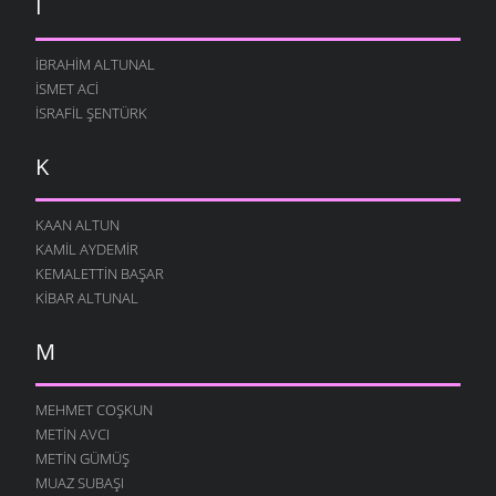
İ
İBRAHIM ALTUNAL
İSMET ACI
İSRAFIL ŞENTÜRK
K
KAAN ALTUN
KAMIL AYDEMIR
KEMALETTIN BAŞAR
KIBAR ALTUNAL
M
MEHMET COŞKUN
METIN AVCI
METIN GÜMÜŞ
MUAZ SUBAŞI