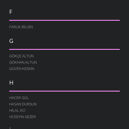
F
FARUK BILGIN
G
GÖKÇE ALTUN
GÖKHAN ALTUN
GÜVEN KESKIN
H
HACER GÜL
HASAN DURSUN
HILAL ACI
HÜSEYIN GEZER