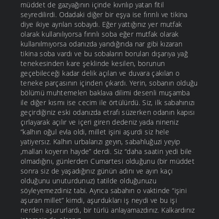
müddet de gazyağının içinde kıvrılıp yatan fitil
seyredilirdi. Odadaki diğer bir eşya ise fırınlı ve tikina
diye ikiye ayrılan sobaydı. Eğer yattığınız yer mutfak
olarak kullanılıyorsa fırınlı soba eğer mutfak olarak
kullanılmıyorsa odanızda yandığında nar gibi kızaran
tikina soba vardı ve bu sobaların boruları dışarıya yağ
tenekesinden kare şeklinde kesilen, borunun
geçebileceği kadar delik açılan ve duvara çakılan o
teneke parçasının içinden çıkardı. Yerin, sobanın olduğu
bölümü muhtemelen baklava dilimi desenli muşamba
ile diğer kısmı ise cecim ile örtülürdü. Siz, ilk sabahınızı
geçirdiğiniz eski odanızda etrafı süzerken odanın kapısı
çırlayarak açılır ve içeri giren dedeniz yada nineniz
“kalhın oğul evla oldi, millet işini aşurdi siz hele
yatiyersız. Kalhın urbalarızı geyın, sabahluğuzi yeyip
,malları koyerın hayde” derdi. Siz “daha saatin yedi bile
olmadığını, günlerden Cumartesi olduğunu (bir müddet
sonra siz de yaşadığınız günün adını ve ayın kaçı
olduğunu unuturdunuz) tatilde olduğunuzu
söyleyemezdiniz tabi. Ayrıca sabahın o vaktinde “işini
aşuran millet” kimdi, aşurdukları iş neydi ve bu işi
nerden aşururlardı, bir türlü anlayamazdınız. Kalkardınız