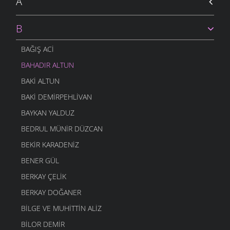
A
İSMET ACI
- 9 OCAK 2010
KÖYE GIDELIM
B
İSMET ACI
- 9 OCAK 2010
BAĞIŞ ACI
BAHADIR ALTUN
BAKI ALTUN
BAKI DEMIRPEHLIVAN
BAYKAN YALDUZ
BEDRUL MÜNIR DÜZCAN
BEKIR KARADENIZ
BENER GÜL
BERKAY ÇELIK
BERKAY DOĞANER
BILGE VE MUHITTIN ALIZ
BILOR DEMIR