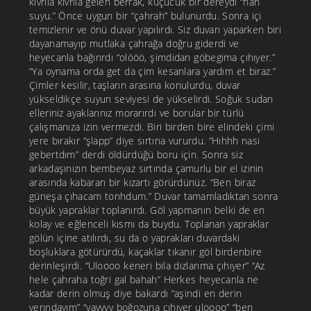
kıvrıla kıvrıla gelen berrak, küçücük bir dereydi “han
suyu.” Önce uygun bir “çahrah” bulunurdu. Sonra içi
temizlenir ve önü duvar yapılırdı. Siz duvarı yaparken biri
dayanamayıp mutlaka çahrağa doğru giderdi ve
heyecanla bağırırdı “olööö, şimdidan göbegima çıhıyer.”
“Ya oynama orda get da çim kesanlara yardım et biraz.”
Çimler kesilir, taşların arasına konulurdu, duvar
yükseldikçe suyun seviyesi de yükselirdi. Soğuk sudan
elleriniz ayaklarınız morarırdı ve borular bir türlü
çalışmanıza izin vermezdi. Biri birden bire elindeki çimi
yere bırakır “şlapp” diye sırtına vururdu. “Hıhhh nasi
gebertdım” derdi öldürdüğü boru için. Sonra siz
arkadaşınızın bembeyaz sırtında çamurlu bir el izinin
arasında kabaran bir kızartı görürdünüz. “Ben biraz
güneşa çıhacam tonhdum.” Duvar tamamladıktan sonra
büyük yapraklar toplanırdı. Göl yapmanın belki de en
kolay ve eğlenceli kısmı da buydu. Toplanan yapraklar
gölün içine atılırdı, su da o yaprakları duvardaki
boşluklara götürürdü, kaçaklar tıkanır göl birdenbire
derinleşirdi. “Uloooo keneri bila dizlarıma çıhıyer” “Az
hele çahraha toğri gal bahah” Herkes heyecanla ne
kadar derin olmuş diye bakardı “aşindi en derin
yerındayım” “vavvvv boğozuna çıhıyer uloooo” “ben