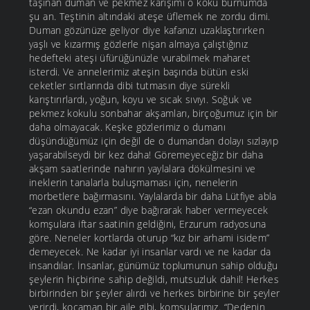
taşınan duman ve pekmez karışımı o koku burnumda
şu an. Teştinin altındaki ateşe üflemek ne zordu dimi.
Duman gözünüze geliyor diye kafanızı uzaklaştırırken
yaşlı ve kızarmış gözlerle nişan almaya çalıştığınız
hedefteki ateşi üfürüğünüzle vurabilmek maharet
isterdi. Ve annelerimiz ateşin başında bütün eski
ceketler sırtlarında dibi tutmasın diye sürekli
karıştırırlardı, yoğun, koyu ve sıcak sıvıyı. Soğuk ve
pekmez kokulu sonbahar akşamları, birçoğumuz için bir
daha olmayacak. Keşke gözlerimiz o dumanı
düşündüğümüz için değil de o dumandan dolayı sızlayıp
yaşarabilseydi bir kez daha! Göremeyeceğiz bir daha
akşam saatlerinde nahırın yaylalara dökülmesini ve
ineklerin tanalarla buluşmaması için, nenelerin
morbetlere bağırmasını. Yaylalarda bir daha Lütfiye abla
“ezan okundu ezan” diye bağırarak haber vermeyecek
komşulara iftar saatinin geldiğini, Erzurum radyosuna
göre. Neneler kortlarda oturup “kız bir arhami isidem”
demeyecek. Ne kadar iyi insanlar vardı ve ne kadar da
insandılar. İnsanlar, günümüz toplumunun sahip olduğu
şeylerin hiçbirine sahip değildi, mutsuzluk dahil! Herkes
birbirinden bir şeyler alırdı ve herkes birbirine bir şeyler
verirdi, kocaman bir aile gibi, komşularımız. “Dedenin