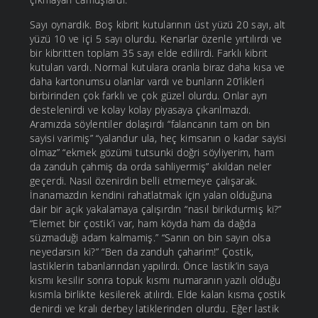
Sayı oynardık. Boş kibrit kutularının üst yüzü 20 sayı, alt
yüzü 10 ve içi 5 sayı olurdu. Kenarlar özenle yırtılırdı ve
bir kibritten toplam 35 sayı elde edilirdi. Farklı kibrit
kutuları vardı. Normal kutulara oranla biraz daha kısa ve
daha kartonumsu olanlar vardı ve bunların 20’likleri
birbirinden çok farklı ve çok güzel olurdu. Onlar ayrı
destelenirdi ve kolay kolay piyasaya çıkarılmazdı.
Aramızda söylentiler dolaşırdı “falancanın tam on bin
sayisi varimiş” “yalandur ula, heç kimsanın o kadar sayisi
olmaz” “ekmek gözümi tutsunki doğri söyliyerim, ham
da zanduh çahmiş da orda sahliyermiş” akıldan neler
geçerdi. Nasıl özenirdin belli etmemeye çalışarak.
İnanamazdın kendini rahatlatmak için yalan olduğuna
dair bir açık yakalamaya çalışırdın “nasıl birikdurmiş ki?”
“Elemet bir çostik’i var, ham köyda ham da dağda
süzmaduği adam kalmamiş.” “Sanın on bin sayın olsa
neyedarsın ki?” “Ben da zanduh çaharim!” Çostik,
lastiklerin tabanlarından yapılırdı. Önce lastik’in saya
kısmı kesilir sonra topuk kısmı numaranın yazılı olduğu
kısımla birlikte kesilerek atılırdı. Elde kalan kısma çostik
denirdi ve kralı derbey latiklerinden olurdu. Eğer lastik