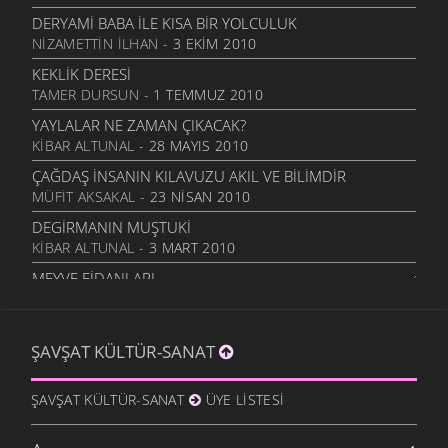
DERYAMI BABA İLE KISA BIR YOLCULUK
NIZAMETTIN İLHAN
- 3 EKIM 2010
KEKLIK DERESI
TAMER DURSUN
- 1 TEMMUZ 2010
YAYLALAR NE ZAMAN ÇIKACAK?
KIBAR ALTUNAL
- 28 MAYIS 2010
ÇAĞDAŞ İNSANIN KILAVUZU AKIL VE BILIMDIR
MÜFIT AKSAKAL
- 23 NISAN 2010
DEGIRMANIN MUŞTUKI
KIBAR ALTUNAL
- 3 MART 2010
MEYVE FIDANLARI
MÜFIT AKSAKAL
- 20 OCAK 2010
BÖYÜK AVI GÖRÜKMIYER...
ŞAVŞAT KÜLTÜR-SANAT
ŞAVŞAT.COM
- 11 OCAK 2010
ZAMAN KIRALIKMIŞ MEĞER
ŞAVŞAT KÜLTÜR-SANAT
ÜYE LISTESI
İSMET ACI
- 9 OCAK 2010
DÜŞÜNCEYI BEYNI İLE BEYNIMIZE KAZDI