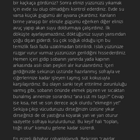
bir kaçkaça gördünüz? Sonra elinizi yüzünüzü yıkamak
için evde su olup olmadığını kontrol ederdiniz. Evde su
varsa küçük gügümü alır ayvana çıkardınız. Kanların
birine yanaşıp bir elinizle gügümü eğerken diğer elinizi
avuç yapıp akan suyu doldurmaya çalışırdınız. İlk
döküşte ayarlayamazdınız, döktüğünüz suyun yarısından
çoğu dışarı giderdi. Su çok soğuk olduğu için bu
temizlik faslı fazla uzatılmadan bitirilirdi. Islak yüzünüze
rüzgar vurur vurmaz yüzünüzün gerildiğini hissederdiniz.
Hemen içeri gidip sobanın yanında yada kapının
arkasında asılı olan peşkiri alır kurulanırdınız. İçeri
girdiğinizde sekünün üstünde hazırlanmış sofrayla ve
ciğerlerinize kadar işleyen taşmış süt kokusuyla
karşılaşırdınız. Bu olayın sanki teyit ettirilme zorunluluğu
varmış gibi, sobanın önünde ekmek pişiren ve sıcaktan
bunalmış annenize sorardınız “ana süt mi taştı?” Cevap
ise kısa, net ve son derece açık olurdu “ekmegin ye!”
Seküya çıkıp vücudunuzu dirseğinizin üstüne yıkar
dirseğinizi de ot yastığına koyarak yan ve yarı oturur
vaziyette sofraya kurulurdunuz. Bu keyif hali “toplan,
toğri otur” komutu gelene kadar sürerdi.
En güzeli ilkbahar çobanlıklarıydı. Bekçinin “çayirlar