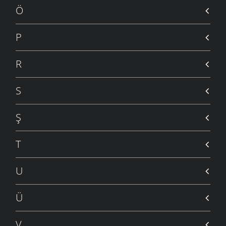
Ö
P
R
S
Ş
T
U
Ü
V