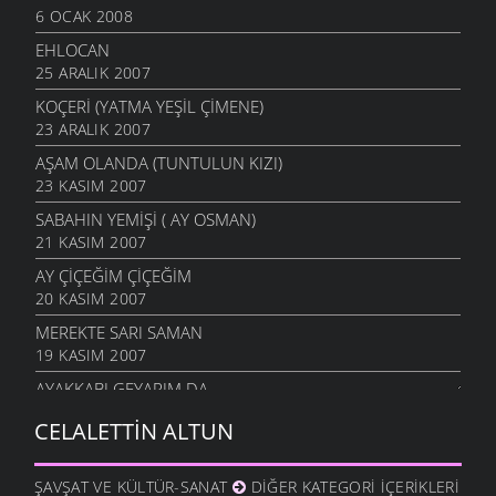
6 OCAK 2008
EHLOCAN
25 ARALIK 2007
KOÇERI (YATMA YEŞIL ÇIMENE)
23 ARALIK 2007
AŞAM OLANDA (TUNTULUN KIZI)
23 KASIM 2007
SABAHIN YEMIŞI ( AY OSMAN)
21 KASIM 2007
AY ÇIÇEĞIM ÇIÇEĞIM
20 KASIM 2007
MEREKTE SARI SAMAN
19 KASIM 2007
AYAKKABI GEYARIM DA
13 KASIM 2007
CELALETTIN ALTUN
AYAĞINDA İKI ÇORAP
11 KASIM 2007
ŞAVŞAT VE KÜLTÜR-SANAT
DIĞER KATEGORI İÇERIKLERI