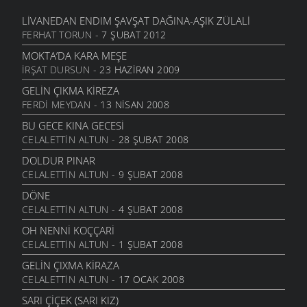
ÇAX ÇAX
ATASÖZLERI
- 30 MAYIS 2007
LIVANEDAN ENDIM ŞAVŞAT DAĞINA-AŞIK ZÜLALI
FERHAT TORUN
- 7 ŞUBAT 2012
İTİN AKSAĞI
ATASÖZLERI
- 30 MAYIS 2007
MOKTA’DA KARA MEŞE
İRŞAT DURSUN
- 23 HAZIRAN 2009
YAĞ TULUMU
ATASÖZLERI
- 30 MAYIS 2007
GELIN ÇIKMA KIREZA
FERDI MEYDAN
- 13 NISAN 2008
ÇAMURLU HAVA
ATASÖZLERI
- 30 MAYIS 2007
BU GECE KINA GECESI
CELALETTIN ALTUN
- 28 ŞUBAT 2008
TUKAN MI AÇTI?
FIKRALAR
- 29 MAYIS 2007
DOLDUR PINAR
CELALETTIN ALTUN
- 9 ŞUBAT 2008
PEŞKIR ASTIM
MANILER
- 26 MAYIS 2007
DÖNE
CELALETTIN ALTUN
- 4 ŞUBAT 2008
BU DERE
MANILER
- 26 MAYIS 2007
OH NENNI KOÇÇARI
CELALETTIN ALTUN
- 1 ŞUBAT 2008
GÖRDÜM
MANILER
- 26 MAYIS 2007
GELIN ÇIXMA KIRAZA
CELALETTIN ALTUN
- 17 OCAK 2008
DEGIL MI?
MANILER
- 26 MAYIS 2007
SARI ÇIÇEK (SARI KIZ)