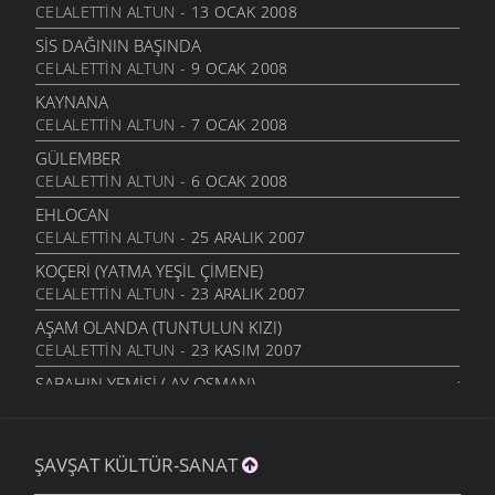
CELALETTIN ALTUN
- 13 OCAK 2008
DOLANIR
MANILER
- 26 MAYIS 2007
SIS DAĞININ BAŞINDA
CELALETTIN ALTUN
- 9 OCAK 2008
BULUT
MANILER
- 26 MAYIS 2007
KAYNANA
CELALETTIN ALTUN
- 7 OCAK 2008
BU DAĞLAR
MANILER
- 26 MAYIS 2007
GÜLEMBER
CELALETTIN ALTUN
- 6 OCAK 2008
AY DOĞAR
MANILER
- 26 MAYIS 2007
EHLOCAN
CELALETTIN ALTUN
- 25 ARALIK 2007
AL ELMA
MANILER
- 26 MAYIS 2007
KOÇERI (YATMA YEŞIL ÇIMENE)
CELALETTIN ALTUN
- 23 ARALIK 2007
ODA YANSIN
MANILER
- 26 MAYIS 2007
AŞAM OLANDA (TUNTULUN KIZI)
CELALETTIN ALTUN
- 23 KASIM 2007
AÇAR
MANILER
- 18 MAYIS 2007
SABAHIN YEMIŞI ( AY OSMAN)
CELALETTIN ALTUN
- 21 KASIM 2007
TAŞI TAŞI
MANILER
- 18 MAYIS 2007
AY ÇIÇEĞIM ÇIÇEĞIM
ŞAVŞAT KÜLTÜR-SANAT
CELALETTIN ALTUN
- 20 KASIM 2007
YETIM
MANILER
- 18 MAYIS 2007