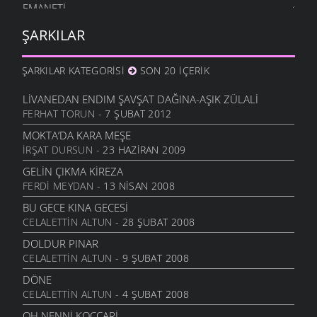
EMANETI
ATASÖZLERI
- 30 MAYIS 2007
ŞARKILAR
EMANET AT
ATASÖZLERI
- 30 MAYIS 2007
ŞARKILAR KATEGORISI
SON 20 İÇERIK
ÇAX ÇAX
ATASÖZLERI
- 30 MAYIS 2007
LIVANEDAN ENDIM ŞAVŞAT DAĞINA-AŞIK ZÜLALI
FERHAT TORUN
- 7 ŞUBAT 2012
İTİN AKSAĞI
ATASÖZLERI
- 30 MAYIS 2007
MOKTA’DA KARA MEŞE
İRŞAT DURSUN
- 23 HAZIRAN 2009
YAĞ TULUMU
ATASÖZLERI
- 30 MAYIS 2007
GELIN ÇIKMA KIREZA
FERDI MEYDAN
- 13 NISAN 2008
ÇAMURLU HAVA
ATASÖZLERI
- 30 MAYIS 2007
BU GECE KINA GECESI
CELALETTIN ALTUN
- 28 ŞUBAT 2008
TUKAN MI AÇTI?
FIKRALAR
- 29 MAYIS 2007
DOLDUR PINAR
CELALETTIN ALTUN
- 9 ŞUBAT 2008
PEŞKIR ASTIM
MANILER
- 26 MAYIS 2007
DÖNE
CELALETTIN ALTUN
- 4 ŞUBAT 2008
BU DERE
MANILER
- 26 MAYIS 2007
OH NENNI KOÇÇARI