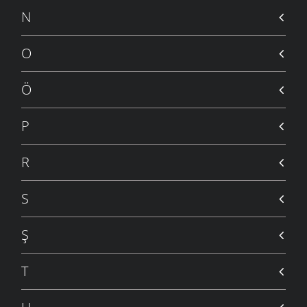
N
O
Ö
P
R
S
Ş
T