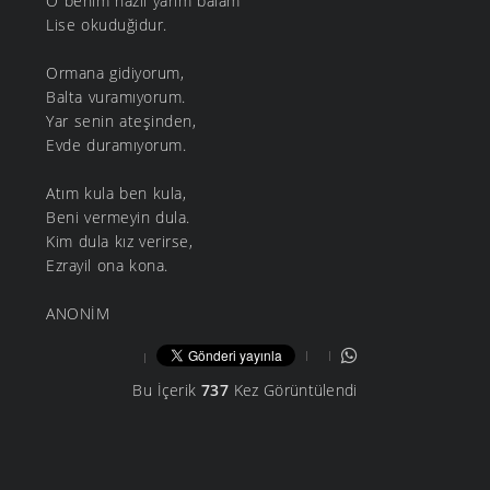
O benim nazlı yarim balam
Lise okuduğidur.
Ormana gidiyorum,
Balta vuramıyorum.
Yar senin ateşinden,
Evde duramıyorum.
Atım kula ben kula,
Beni vermeyin dula.
Kim dula kız verirse,
Ezrayil ona kona.
ANONİM
Bu İçerik
737
Kez Görüntülendi