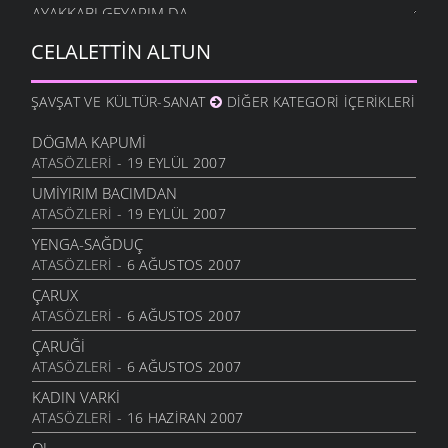
AYAKKABI GEYARIM DA
13 KASIM 2007
CELALETTIN ALTUN
AYAĞINDA İKI ÇORAP
11 KASIM 2007
ŞAVŞAT VE KÜLTÜR-SANAT
DIĞER KATEGORI İÇERIKLERI
GIDIYORSUN
8 KASIM 2007
DÖGMA KAPUMI
ATASÖZLERI
- 19 EYLÜL 2007
YENGACAN
7 KASIM 2007
UMIYIRIM BACIMDAN
ATASÖZLERI
- 19 EYLÜL 2007
TAXIL SARDIM XARMANA
6 KASIM 2007
YENGA-SAĞDUÇ
ATASÖZLERI
- 6 AĞUSTOS 2007
HABU DERE AŞŞAĞI
3 KASIM 2007
ÇARUX
ATASÖZLERI
- 6 AĞUSTOS 2007
TEŞI
2 KASIM 2007
ÇARUĞI
ATASÖZLERI
- 6 AĞUSTOS 2007
İP ATTIM
27 EKIM 2007
KADIN VARKI
ATASÖZLERI
- 16 HAZIRAN 2007
YAMADAN GAL YAMADAN
28 EYLÜL 2007