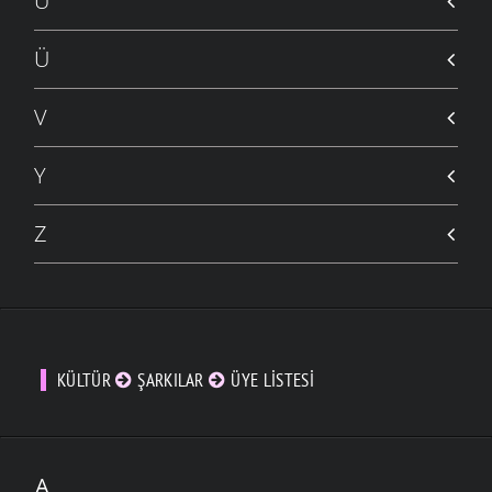
U
Ü
V
Y
Z
KÜLTÜR
ŞARKILAR
ÜYE LISTESI
A