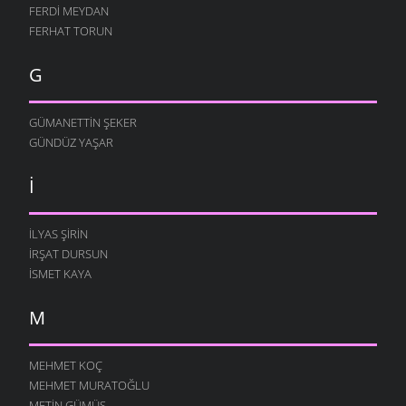
FERDI MEYDAN
FERHAT TORUN
G
GÜMANETTIN ŞEKER
GÜNDÜZ YAŞAR
I
İLYAS ŞIRIN
İRŞAT DURSUN
ISMET KAYA
M
MEHMET KOÇ
MEHMET MURATOĞLU
METIN GÜMÜŞ