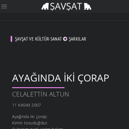
ŞAVŞAT VE KÜLTÜR-SANAT
ŞARKILAR
AYAĞINDA İKI ÇORAP
CELALETTIN ALTUN
11 KASIM 2007
Ayağında iki çorap
Kimin toxuduğidur.