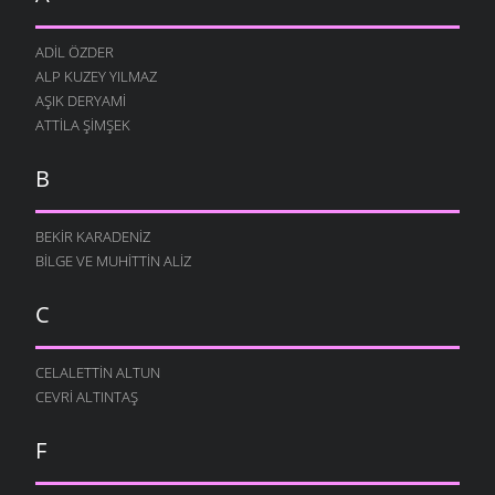
ADIL ÖZDER
ALP KUZEY YILMAZ
AŞIK DERYAMI
ATTILA ŞIMŞEK
B
BEKIR KARADENIZ
BILGE VE MUHITTIN ALIZ
C
CELALETTIN ALTUN
CEVRI ALTINTAŞ
F