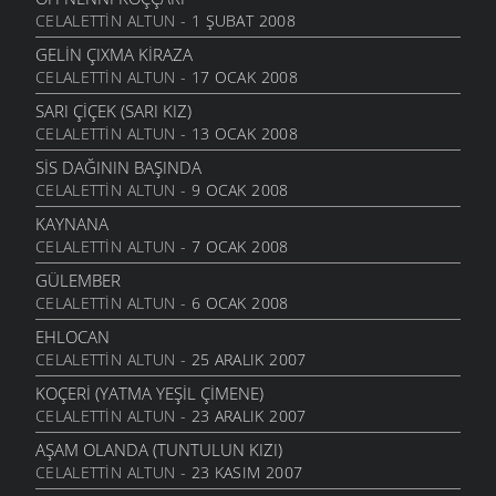
CELALETTIN ALTUN
- 1 ŞUBAT 2008
GÖRDÜM
MANILER
- 26 MAYIS 2007
GELIN ÇIXMA KIRAZA
CELALETTIN ALTUN
- 17 OCAK 2008
DEGIL MI?
MANILER
- 26 MAYIS 2007
SARI ÇIÇEK (SARI KIZ)
CELALETTIN ALTUN
- 13 OCAK 2008
DOLANIR
MANILER
- 26 MAYIS 2007
SIS DAĞININ BAŞINDA
CELALETTIN ALTUN
- 9 OCAK 2008
BULUT
MANILER
- 26 MAYIS 2007
KAYNANA
CELALETTIN ALTUN
- 7 OCAK 2008
BU DAĞLAR
MANILER
- 26 MAYIS 2007
GÜLEMBER
CELALETTIN ALTUN
- 6 OCAK 2008
AY DOĞAR
MANILER
- 26 MAYIS 2007
EHLOCAN
CELALETTIN ALTUN
- 25 ARALIK 2007
AL ELMA
MANILER
- 26 MAYIS 2007
KOÇERI (YATMA YEŞIL ÇIMENE)
CELALETTIN ALTUN
- 23 ARALIK 2007
ODA YANSIN
MANILER
- 26 MAYIS 2007
AŞAM OLANDA (TUNTULUN KIZI)
CELALETTIN ALTUN
- 23 KASIM 2007
AÇAR