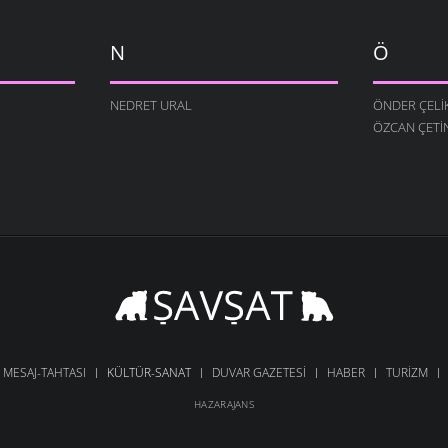
N
Ö
NEDRET URAL
ÖNDER ÇELI
ÖZCAN ÇETI
MESAJ-TAHTASI
KÜLTÜR-SANAT
DUVAR GAZETESI
HABER
TURIZM
HAZARAJANS