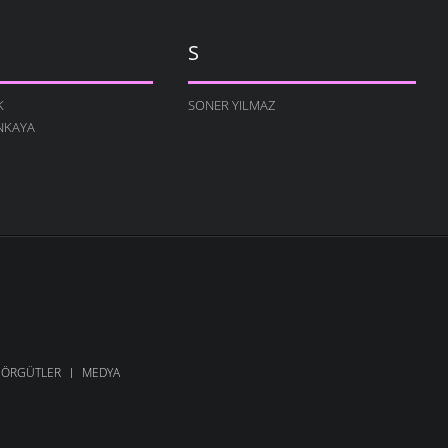
S
K
SONER YILMAZ
NKAYA
ÖRGÜTLER
MEDYA