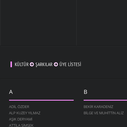
KÜLTÜR
ŞARKILAR
ÜYE LISTESI
A
B
ADIL ÖZDER
BEKIR KARADENIZ
ALP KUZEY YILMAZ
BILGE VE MUHITTIN ALIZ
AŞIK DERYAMI
ATTILA ŞIMŞEK