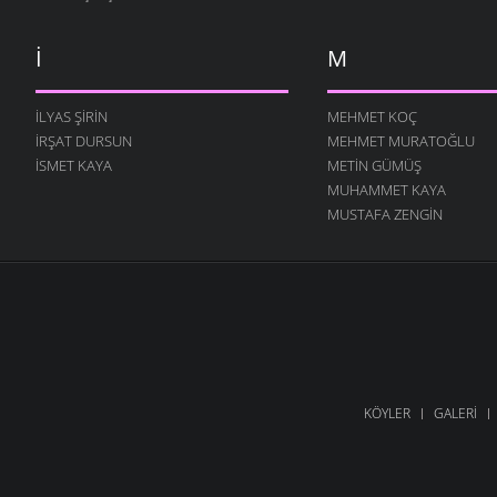
I
M
İLYAS ŞIRIN
MEHMET KOÇ
İRŞAT DURSUN
MEHMET MURATOĞLU
ISMET KAYA
METIN GÜMÜŞ
MUHAMMET KAYA
MUSTAFA ZENGIN
KÖYLER
GALERI