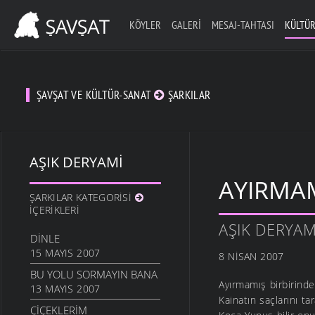
KÖYLER
GALERI
MESAJ-TAHTASI
KÜLTÜR
ŞAVŞAT VE KÜLTÜR-SANAT
ŞARKILAR
AŞIK DERYAMI
AYIRMAM
ŞARKILAR KATEGORISI
İÇERIKLERI
AŞIK DERYAM
DINLE
15 MAYIS 2007
8 NISAN 2007
BU YOLU SORMAYIN BANA
Ayırmamış birbirinde
13 MAYIS 2007
Kainatın saçlarını ta
ÇIÇEKLERIM