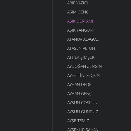
ARIF YAZICI
ASIM GENÇ
AŞIK DERYAMI
AŞIK YANĞUNI
ATANUR ALAGÖZ
ATASEN ALTUN
ATTILA ŞIMŞEK
AYDOĞAN ZENGIN
AYFETTIN GEÇKIN
AYHAN DEDE
AYHAN GENÇ
AYSUN COŞKUN
AYSUN GÜNDÜZ
AYŞE TEMIZ
AYŞENUR ŞAHAN