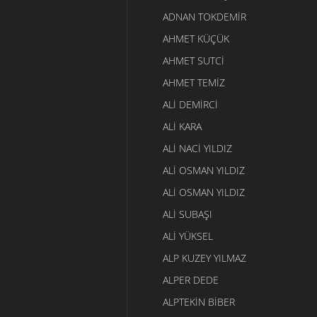
ADNAN TOKDEMIR
AHMET KÜÇÜK
AHMET SUTCI
AHMET TEMIZ
ALI DEMIRCI
ALI KARA
ALI NACI YILDIZ
ALI OSMAN YILDIZ
ALI OSMAN YILDIZ
ALI SUBAŞI
ALI YÜKSEL
ALP KUZEY YILMAZ
ALPER DEDE
ALPTEKIN BIBER