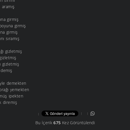
 sırrını
e aramış
ına girmiş
boyuna girmiş
na girmiş
nı sıramış
ğı gizletmiş
gizletmiş
 gizletmiş
r demiş
öyle demekten
aprağı yemekten
rmüş ipekten
k diremiş
Bu İçerik
675
Kez Görüntülendi