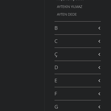
AYTEKIN YILMAZ
AYTEN DEDE
B
C
Ç
D
E
F
G