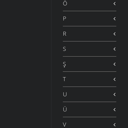
Ö
P
R
S
Ş
T
U
Ü
V