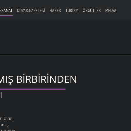
-SANAT
DUVAR GAZETESI
HABER
TURIZM
ÖRGÜTLER
MEDYA
IŞ BIRBIRINDEN
I
n birini
ramış