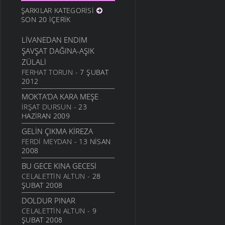
ŞARKILAR KATEGORISI
SON 20 İÇERIK
LIVANEDAN ENDIM
ŞAVŞAT DAĞINA-AŞIK
ZÜLALI
FERHAT TORUN
- 7 ŞUBAT
2012
MOKTA’DA KARA MEŞE
İRŞAT DURSUN
- 23
HAZIRAN 2009
GELIN ÇIKMA KIREZA
FERDI MEYDAN
- 13 NISAN
2008
BU GECE KINA GECESI
CELALETTIN ALTUN
- 28
ŞUBAT 2008
DOLDUR PINAR
CELALETTIN ALTUN
- 9
ŞUBAT 2008