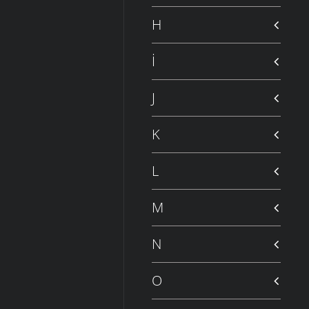
H
İ
J
K
L
M
N
O