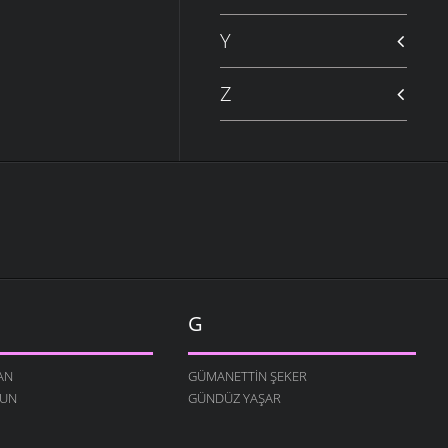
Y
Z
G
AN
GÜMANETTIN ŞEKER
RUN
GÜNDÜZ YAŞAR