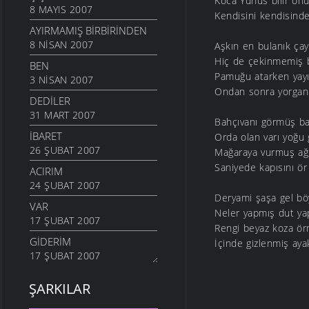
Koca Yunus bilir onun
8 MAYIS 2007
Kendisini kendisind
AYIRMAMIŞ BIRBIRINDEN
8 NISAN 2007
Aşkın en bulanık çay
Hiç de çekinmemiş 
BEN
Pamuğu atarken yayı
3 NISAN 2007
Ondan sonra yorganı
DEDILER
31 MART 2007
Bahçıvanı görmüş ba
İBARET
Orda olan varı yoğu 
26 ŞUBAT 2007
Mağaraya vurmuş ağı
Saniyede kapısını ö
ACIRIM
24 ŞUBAT 2007
Deryami şaşa gel b
VAR
Neler yapmış dut y
17 ŞUBAT 2007
Rengi beyaz koza ö
GIDERIM
İçinde gizlenmiş aya
17 ŞUBAT 2007
ŞARKILAR