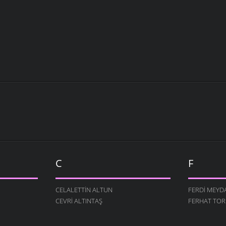
C
F
CELALETTIN ALTUN
FERDI MEYD
CEVRI ALTINTAŞ
FERHAT TO