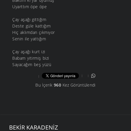
Baktım ki yar uyumuş
Uyarttım öpe öpe
Çay aşağı gittiğim
Deste güle kattığım
Hiç aklımdan çıkmıyor
Senin ile yattığım
Çay aşağı kurt izi
Babam yitirmiş bizi
Sayacağım beş yüzü
Bu İçerik
960
Kez Görüntülendi
BEKIR KARADENIZ