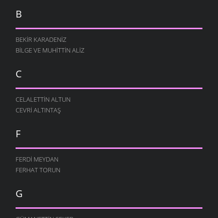
B
BEKIR KARADENIZ
BILGE VE MUHITTIN ALIZ
C
CELALETTIN ALTUN
CEVRI ALTINTAŞ
F
FERDI MEYDAN
FERHAT TORUN
G