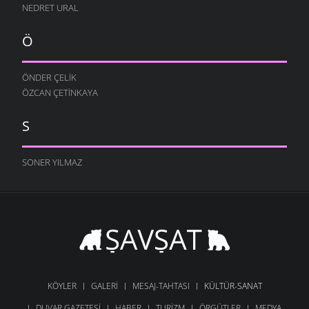
NEDRET URAL
Ö
ÖNDER ÇELIK
ÖZCAN ÇETINKAYA
S
SONER YILMAZ
KÖYLER
GALERI
MESAJ-TAHTASI
KÜLTÜR-SANAT
DUVAR GAZETESI
HABER
TURIZM
ÖRGÜTLER
MEDYA