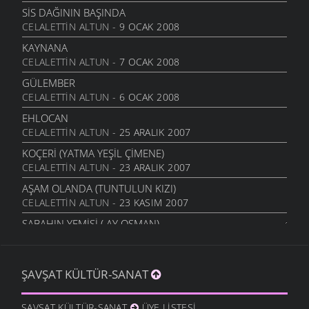
SIS DAĞININ BAŞINDA
CELALETTIN ALTUN
- 9 OCAK 2008
KAYNANA
CELALETTIN ALTUN
- 7 OCAK 2008
GÜLEMBER
CELALETTIN ALTUN
- 6 OCAK 2008
EHLOCAN
CELALETTIN ALTUN
- 25 ARALIK 2007
KOÇERI (YATMA YEŞIL ÇIMENE)
CELALETTIN ALTUN
- 23 ARALIK 2007
AŞAM OLANDA (TUNTULUN KIZI)
CELALETTIN ALTUN
- 23 KASIM 2007
SABAHIN YEMIŞI ( AY OSMAN)
CELALETTIN ALTUN
- 21 KASIM 2007
AY ÇIÇEĞIM ÇIÇEĞIM
ŞAVŞAT KÜLTÜR-SANAT
CELALETTIN ALTUN
- 20 KASIM 2007
MEREKTE SARI SAMAN
ŞAVŞAT KÜLTÜR-SANAT
ÜYE LISTESI
CELALETTIN ALTUN
- 19 KASIM 2007