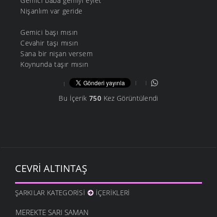
Gemici baba gemiyi eylet
Nişanlım var geride
Gemici başı mısın
Cevahir taşı mısın
Sana bir nişan versem
Koynunda taşır mısın
Bu İçerik
750
Kez Görüntülendi
CEVRI ALTINTAŞ
ŞARKILAR KATEGORISI
İÇERIKLERI
MEREKTE SARI SAMAN