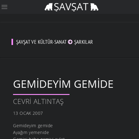
ŞAVŞAT VE KÜLTÜR-SANAT
ŞARKILAR
GEMIDEYIM GEMIDE
CEVRI ALTINTAŞ
13 OCAK 2007
Gemideyim gemide
Ayağım yemenide