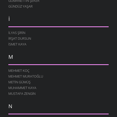
GÜMANETTIN ŞEKER
GÜNDÜZ YAŞAR
I
İLYAS ŞIRIN
İRŞAT DURSUN
ISMET KAYA
M
MEHMET KOÇ
MEHMET MURATOĞLU
METIN GÜMÜŞ
MUHAMMET KAYA
MUSTAFA ZENGIN
N