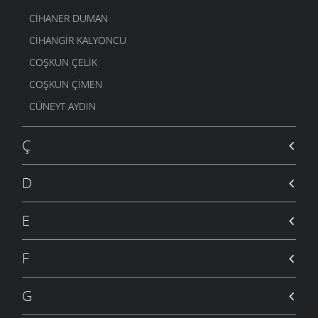
CIHANER DUMAN
CIHANGIR KALYONCU
COŞKUN ÇELIK
COŞKUN ÇIMEN
CÜNEYT AYDIN
Ç
D
E
F
G