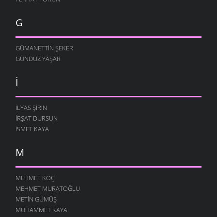
G
GÜMANETTIN ŞEKER
GÜNDÜZ YAŞAR
I
İLYAS ŞIRIN
İRŞAT DURSUN
ISMET KAYA
M
MEHMET KOÇ
MEHMET MURATOĞLU
METIN GÜMÜŞ
MUHAMMET KAYA