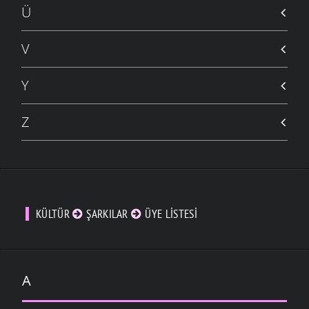
Ü
V
Y
Z
KÜLTÜR
ŞARKILAR
ÜYE LISTESI
A