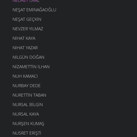
NEDRET URAL
NEŞAT EMINAĞAOĞLU
NEŞAT GEÇKIN
NEVZER YILMAZ
NIHAT KAYA
NIHAT YAZAR
NILGÜN DOĞAN
NIZAMETTIN İLHAN
NUH KAMACI
NURBAY DEDE
NURETTIN TABAN
NURSAL BILGIN
NURSAL KAYA
NURŞEN KUMAŞ
NUSRET ERIŞTI