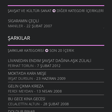
ŞAVŞAT VE KÜLTÜR-SANAT
DIĞER KATEGORI İÇERIKLERI
SIGARAMIN ÇEÇILI
MANILER
- 22 ŞUBAT 2007
ŞARKILAR
ŞARKILAR KATEGORISI
SON 20 İÇERIK
LIVANEDAN ENDIM ŞAVŞAT DAĞINA-AŞIK ZÜLALI
FERHAT TORUN
- 7 ŞUBAT 2012
MOKTA’DA KARA MEŞE
İRŞAT DURSUN
- 23 HAZIRAN 2009
GELIN ÇIKMA KIREZA
FERDI MEYDAN
- 13 NISAN 2008
BU GECE KINA GECESI
CELALETTIN ALTUN
- 28 ŞUBAT 2008
DOLDUR PINAR