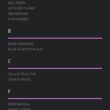
ADIL ÖZDER
ALP KUZEY YILMAZ
AŞIK DERYAMI
ATTILA ŞIMŞEK
B
BEKIR KARADENIZ
BILGE VE MUHITTIN ALIZ
C
CELALETTIN ALTUN
CEVRI ALTINTAŞ
F
FERDI MEYDAN
FERHAT TORUN