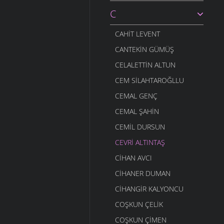
C
CAHIT LEVENT
CANTEKIN GÜMÜŞ
CELALETTIN ALTUN
CEM SILAHTAROĞLLU
CEMAL GENÇ
CEMAL ŞAHIN
CEMIL DURSUN
CEVRI ALTINTAŞ
CIHAN AVCI
CIHANER DUMAN
CIHANGIR KALYONCU
COŞKUN ÇELIK
COŞKUN ÇIMEN