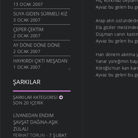
Hiç korkmaz beyden
13 OCAK 2007
Ayvaz bu gelen bu g
SUYA GIDEN SÜRMELI KIZ
3 OCAK 2007
Arap atın üstündedi
Ela gözler mestinded
ÇEPER ÇEKTIM
Düşman canın kastı
2 OCAK 2007
Ayvaz bu gelen bu g
AY DÖNE DÖNE DÖNE
2 OCAK 2007
Han dönem akıtma y
HAYKIRDI ÇIKTI MEŞADAN
Yanar yüreğimin baş
1 OCAK 2007
Köroğlu'nun kan kar
Ayvaz bu gelen bu g
ŞARKILAR
ŞARKILAR KATEGORISI
SON 20 İÇERIK
LIVANEDAN ENDIM
ŞAVŞAT DAĞINA-AŞIK
ZÜLALI
FERHAT TORUN
- 7 ŞUBAT