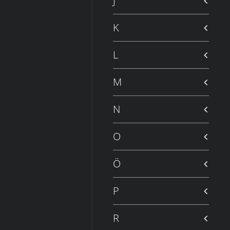
J
K
L
M
N
O
Ö
P
R