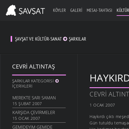
KÖYLER
GALERI
MESAJ-TAHTASI
KÜLTÜR
ŞAVŞAT VE KÜLTÜR-SANAT
ŞARKILAR
CEVRI ALTINTAŞ
HAYKIRD
ŞARKILAR KATEGORISI
İÇERIKLERI
CEVRI ALTIN
MEREKTE SARI SAMAN
15 ŞUBAT 2007
1 OCAK 2007
KARŞIDA ÇEVIRMELER
Haykırdı çıktı meşe
15 OCAK 2007
Gün tutuldu temaş
GEMIDEYIM GEMIDE