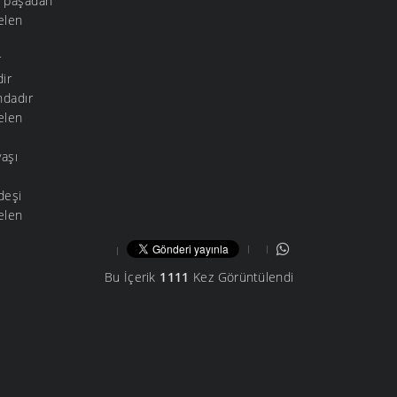
 paşadan
elen
r
ir
ndadır
elen
aşı
ı
deşi
elen
Bu İçerik
1111
Kez Görüntülendi