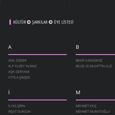
AYAĞINDA İKI ÇORAP
CELALETTIN ALTUN
- 11
KASIM 2007
KÜLTÜR
ŞARKILAR
ÜYE LISTESI
A
B
ADIL ÖZDER
BEKIR KARADENIZ
ALP KUZEY YILMAZ
BILGE VE MUHITTIN ALIZ
AŞIK DERYAMI
ATTILA ŞIMŞEK
I
M
İLYAS ŞIRIN
MEHMET KOÇ
İRŞAT DURSUN
MEHMET MURATOĞLU