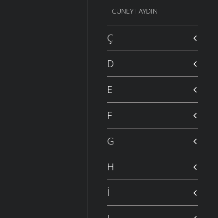
CÜNEYT AYDIN
Ç
D
E
F
G
H
İ