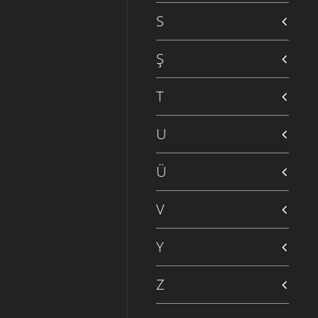
S
Ş
T
U
Ü
V
Y
Z