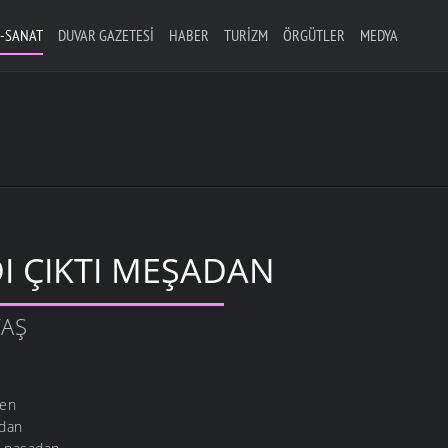
-SANAT
DUVAR GAZETESI
HABER
TURIZM
ÖRGÜTLER
MEDYA
I ÇIKTI MEŞADAN
TAŞ
den
adan