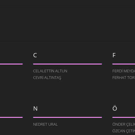
C
F
CELALETTIN ALTUN
FERDI MEYD
CEVRI ALTINTAŞ
FERHAT TO
N
Ö
NEDRET URAL
ÖNDER ÇELI
ÖZCAN ÇETI