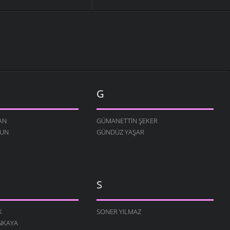
G
AN
GÜMANETTIN ŞEKER
RUN
GÜNDÜZ YAŞAR
S
K
SONER YILMAZ
NKAYA