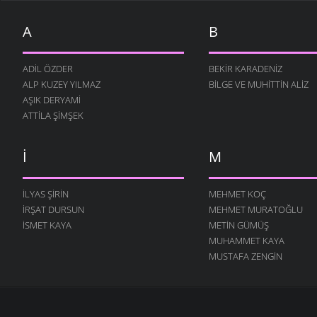
AYAKKABI GEYARIM DA
CELALETTIN ALTUN
- 13
A
B
KASIM 2007
AYAĞINDA İKI ÇORAP
ADIL ÖZDER
BEKIR KARADENIZ
CELALETTIN ALTUN
- 11
KASIM 2007
ALP KUZEY YILMAZ
BILGE VE MUHITTIN ALIZ
AŞIK DERYAMI
ATTILA ŞIMŞEK
I
M
İLYAS ŞIRIN
MEHMET KOÇ
İRŞAT DURSUN
MEHMET MURATOĞLU
ISMET KAYA
METIN GÜMÜŞ
MUHAMMET KAYA
MUSTAFA ZENGIN