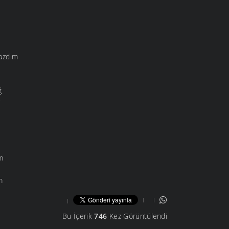
azdım
ğ
ğ
m
m
Bu İçerik
746
Kez Görüntülendi