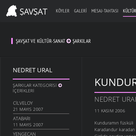
KÖYLER
GALERI
MESAJ-TAHTASI
KÜLTÜR
ŞAVŞAT VE KÜLTÜR-SANAT
ŞARKILAR
NEDRET URAL
KUNDUR
ŞARKILAR KATEGORISI
İÇERIKLERI
NEDRET URA
CILVELOY
21 MAYIS 2007
11 KASIM 2006
ATABARI
Kunduramın füsküli
11 MAYIS 2007
Karadandur karadan
YENGECAN