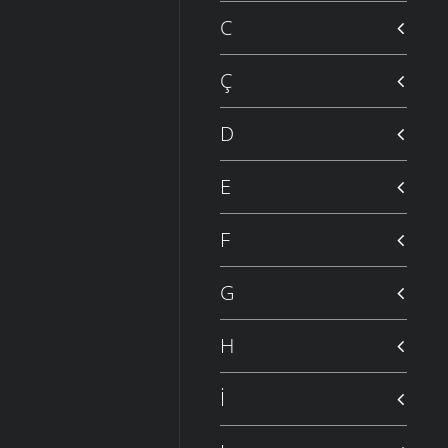
C
Ç
D
E
F
G
H
İ