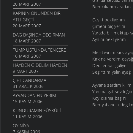
Gizlida sevdaz varisa
20 MART 2007
Ben çıkarım aradan
KAPININ ÖNÜNDEN BIR
ATLI GEÇTI
Çayiri bekliyerım
20 MART 2007
Çimeni biçiyerim
Yarada bir mektup y
DAĞ BAŞINDA DEGIRMAN
Aynini bekliyerim
18 MART 2007
TUMP ÜSTÜNDA TENCERE
Merdivanım kırk aya
16 MART 2007
Kırkına verdim daya
HAYDEN GIDELIM HAYDEN
Dediler yar galiyer
9 MART 2007
Segirttim yalın ayağ
ÇIFT CANDARMA
Ayvana serdim kilim
31 ARALIK 2006
Yanıma gal sevduğu
AYVANDAN ENIYERIM
Koy dizima başıni
15 KASIM 2006
Ben yabancin degili
KUNDURAMIN FÜSKÜLI
11 KASIM 2006
OY NIYA
7 KASIM 2006