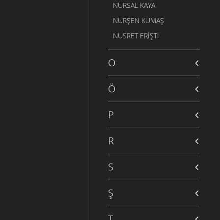
NURSAL KAYA
NURŞEN KUMAŞ
NUSRET ERIŞTI
O
Ö
P
R
S
Ş
T