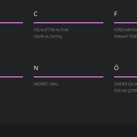
C
F
CELALETTIN ALTUN
FERDI MEYD
CEVRI ALTINTAŞ
FERHAT TO
N
Ö
NEDRET URAL
ÖNDER ÇELI
ÖZCAN ÇETI