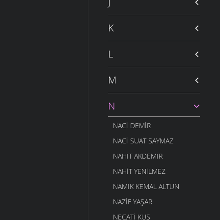
J
K
L
M
N
NACI DEMIR
NACI SUAT SAYMAZ
NAHIT AKDEMIR
NAHIT YENILMEZ
NAMIK KEMAL ALTUN
NAZIF YAŞAR
NECATI KUŞ