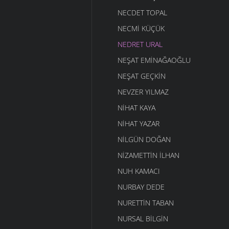
NECDET TOPAL
NECMI KÜÇÜK
NEDRET URAL
NEŞAT EMINAĞAOĞLU
NEŞAT GEÇKIN
NEVZER YILMAZ
NIHAT KAYA
NIHAT YAZAR
NILGÜN DOĞAN
NIZAMETTIN İLHAN
NUH KAMACI
NURBAY DEDE
NURETTIN TABAN
NURSAL BILGIN