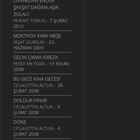
LIVANEDAN ENDIM
ŞAVŞAT DAĞINA-AŞIK
ZÜLALI
FERHAT TORUN
- 7 ŞUBAT
2012
MOKTA’DA KARA MEŞE
İRŞAT DURSUN
- 23
HAZIRAN 2009
GELIN ÇIKMA KIREZA
FERDI MEYDAN
- 13 NISAN
2008
BU GECE KINA GECESI
CELALETTIN ALTUN
- 28
ŞUBAT 2008
DOLDUR PINAR
CELALETTIN ALTUN
- 9
ŞUBAT 2008
DÖNE
CELALETTIN ALTUN
- 4
ŞUBAT 2008