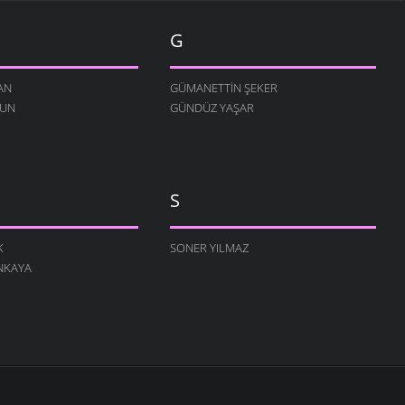
G
AN
GÜMANETTIN ŞEKER
RUN
GÜNDÜZ YAŞAR
S
K
SONER YILMAZ
NKAYA