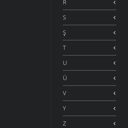
R
S
Ş
T
U
Ü
V
Y
Z