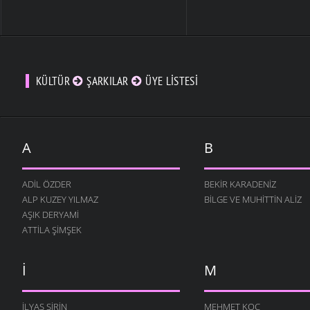
KÜLTÜR
ŞARKILAR
ÜYE LISTESI
A
B
ADIL ÖZDER
BEKIR KARADENIZ
ALP KUZEY YILMAZ
BILGE VE MUHITTIN ALIZ
AŞIK DERYAMI
ATTILA ŞIMŞEK
I
M
İLYAS ŞIRIN
MEHMET KOÇ