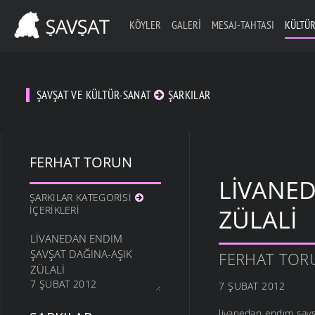
KÖYLER
GALERI
MESAJ-TAHTASI
KÜLTÜR
ŞAVŞAT VE KÜLTÜR-SANAT
ŞARKILAR
FERHAT TORUN
LIVANED
ŞARKILAR KATEGORISI
İÇERIKLERI
ZÜLALI
LIVANEDAN ENDIM
ŞAVŞAT DAĞINA-AŞIK
FERHAT TOR
ZÜLALI
7 ŞUBAT 2012
7 ŞUBAT 2012
livanedan endım şavş