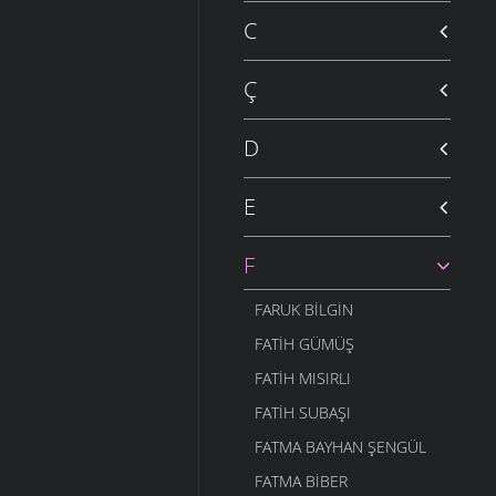
C
Ç
D
E
F
FARUK BILGIN
FATIH GÜMÜŞ
FATIH MISIRLI
FATIH SUBAŞI
FATMA BAYHAN ŞENGÜL
FATMA BIBER