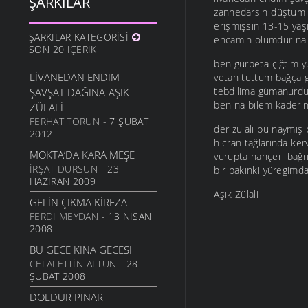
ŞARKILAR
zannedarsın düştum 
erişmişsın 13-15 yaş
ŞARKILAR KATEGORISI
encamın olumdur na 
SON 20 İÇERIK
ben gurbeta çığtım yü
LIVANEDAN ENDIM
vetan tuttum bağça gi
tebdilima gümanurdu
ŞAVŞAT DAĞINA-AŞIK
ben na bilem kaderim
ZÜLALI
FERHAT TORUN
- 7 ŞUBAT
der zulali bu naymi
2012
hicran tağlarında ke
MOKTA’DA KARA MEŞE
vurupta hançeri bağr
İRŞAT DURSUN
- 23
bir bakınki yüregimda
HAZIRAN 2009
Aşık Zülali
GELIN ÇIKMA KIREZA
FERDI MEYDAN
- 13 NISAN
2008
BU GECE KINA GECESI
CELALETTIN ALTUN
- 28
ŞUBAT 2008
DOLDUR PINAR