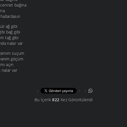
cennet bağına
ına
hallardasın
zi ağ gibi
bi bağ gibi
m tağ gibi
da nalar var
ş benım suçum
rvanım göçüm
ımı açın
 nalar var
Bu İçerik
822
Kez Görüntülendi