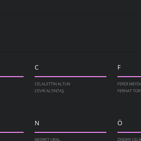
C
F
CELALETTIN ALTUN
FERDI MEYD
CEVRI ALTINTAŞ
FERHAT TO
N
Ö
NEDRET URAL
ÖNDER ÇELI