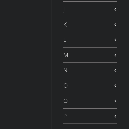
J
K
L
M
N
O
Ö
P