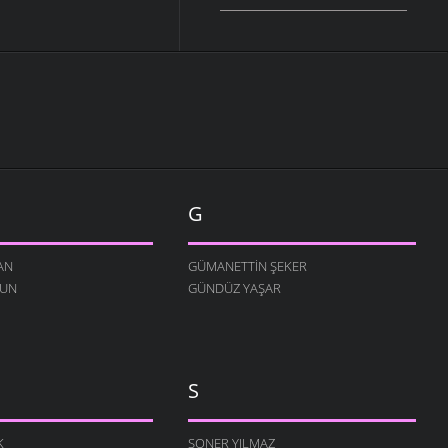
G
AN
GÜMANETTIN ŞEKER
RUN
GÜNDÜZ YAŞAR
S
K
SONER YILMAZ