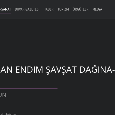
-SANAT
DUVAR GAZETESI
HABER
TURIZM
ÖRGÜTLER
MEDYA
AN ENDIM ŞAVŞAT DAĞINA-
UN
at dağına