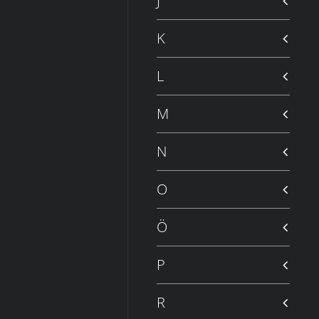
J
K
L
M
N
O
Ö
P
R