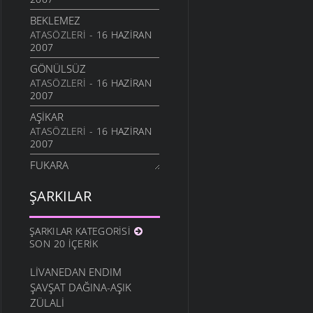
BEKLEMEZ
ATASÖZLERI
- 16 HAZIRAN
2007
GÖNÜLSÜZ
ATASÖZLERI
- 16 HAZIRAN
2007
AŞIKAR
ATASÖZLERI
- 16 HAZIRAN
2007
FUKARA
ATASÖZLERI
- 16 HAZIRAN
2007
ŞARKILAR
EŞŞEK
ATASÖZLERI
- 16 HAZIRAN
ŞARKILAR KATEGORISI
2007
SON 20 İÇERIK
KÜLEK
LIVANEDAN ENDIM
ATASÖZLERI
- 16 HAZIRAN
ŞAVŞAT DAĞINA-AŞIK
2007
ZÜLALI
MAL SAHIBI