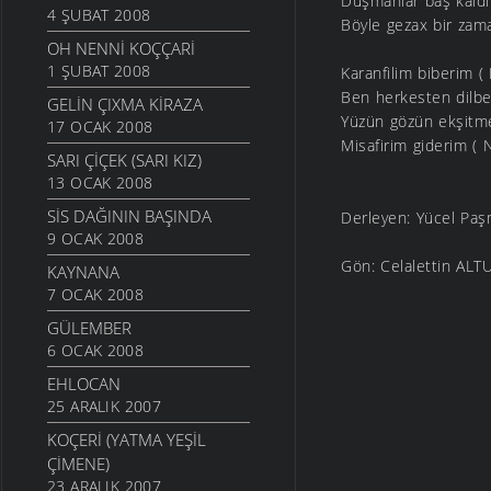
Düşmanlar baş kald
4 ŞUBAT 2008
Böyle gezax bir za
OH NENNI KOÇÇARI
1 ŞUBAT 2008
Karanfilim biberim
Ben herkesten dilb
GELIN ÇIXMA KIRAZA
Yüzün gözün ekşit
17 OCAK 2008
Misafirim giderim 
SARI ÇIÇEK (SARI KIZ)
13 OCAK 2008
SIS DAĞININ BAŞINDA
Derleyen: Yücel Paş
9 OCAK 2008
Gön: Celalettin ALT
KAYNANA
7 OCAK 2008
GÜLEMBER
6 OCAK 2008
EHLOCAN
25 ARALIK 2007
KOÇERI (YATMA YEŞIL
ÇIMENE)
23 ARALIK 2007