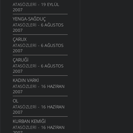
ATASÖZLERI
- 19 EYLÜL
TAXIL SARDIM XARMANA
2007
6 KASIM 2007
YENGA-SAĞDUÇ
HABU DERE AŞŞAĞI
ATASÖZLERI
- 6 AĞUSTOS
3 KASIM 2007
2007
TEŞI
ÇARUX
2 KASIM 2007
ATASÖZLERI
- 6 AĞUSTOS
2007
İP ATTIM
ÇARUĞI
27 EKIM 2007
ATASÖZLERI
- 6 AĞUSTOS
YAMADAN GAL YAMADAN
2007
28 EYLÜL 2007
KADIN VARKI
ATASÖZLERI
- 16 HAZIRAN
2007
OL
ATASÖZLERI
- 16 HAZIRAN
2007
KURBAN KEMIĞI
ATASÖZLERI
- 16 HAZIRAN
2007