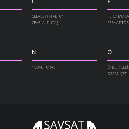
C
F
CELALETTIN ALTUN
FERDI MEYD
CEVRI ALTINTAŞ
FERHAT TO
N
Ö
NEDRET URAL
ÖNDER ÇELI
ÖZCAN ÇETI