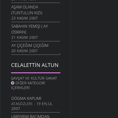
AŞAM OLANDA
(TUNTULUN KIZI)
23 KASIM 2007
SABAHIN YEMIŞI ( AY
OSMAN)
21 KASIM 2007
AY ÇIÇEĞIM ÇIÇEĞIM
20 KASIM 2007
MEREKTE SARI SAMAN
CELALETTIN ALTUN
19 KASIM 2007
AYAKKABI GEYARIM DA
13 KASIM 2007
ŞAVŞAT VE KÜLTÜR-SANAT
DIĞER KATEGORI
AYAĞINDA İKI ÇORAP
İÇERIKLERI
11 KASIM 2007
DÖGMA KAPUMI
GIDIYORSUN
ATASÖZLERI
- 19 EYLÜL
8 KASIM 2007
2007
YENGACAN
UMIYIRIM BACIMDAN
7 KASIM 2007