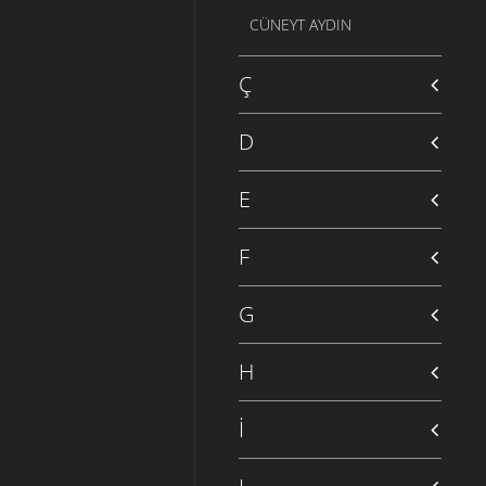
CÜNEYT AYDIN
Ç
D
E
F
G
H
İ