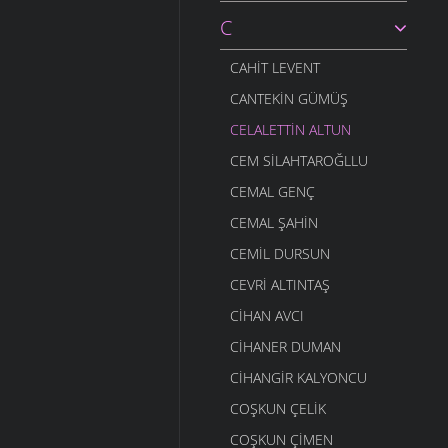
C
CAHIT LEVENT
CANTEKIN GÜMÜŞ
CELALETTIN ALTUN
CEM SILAHTAROĞLLU
CEMAL GENÇ
CEMAL ŞAHIN
CEMIL DURSUN
CEVRI ALTINTAŞ
CIHAN AVCI
CIHANER DUMAN
CIHANGIR KALYONCU
COŞKUN ÇELIK
COŞKUN ÇIMEN