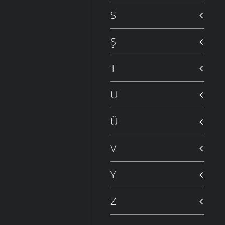
S
Ş
T
U
Ü
V
Y
Z