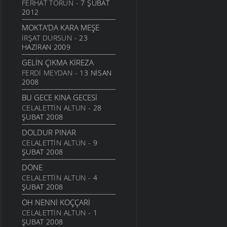
FERHAT TORUN
- 7 ŞUBAT
ATASÖZLERI
- 30 MAYIS
2012
2007
MOKTA’DA KARA MEŞE
EMANETI
İRŞAT DURSUN
- 23
ATASÖZLERI
- 30 MAYIS
HAZIRAN 2009
2007
GELIN ÇIKMA KIREZA
EMANET AT
FERDI MEYDAN
- 13 NISAN
ATASÖZLERI
- 30 MAYIS
2008
2007
BU GECE KINA GECESI
ÇAX ÇAX
CELALETTIN ALTUN
- 28
ATASÖZLERI
- 30 MAYIS
ŞUBAT 2008
2007
DOLDUR PINAR
İTİN AKSAĞI
CELALETTIN ALTUN
- 9
ATASÖZLERI
- 30 MAYIS
ŞUBAT 2008
2007
DÖNE
YAĞ TULUMU
CELALETTIN ALTUN
- 4
ATASÖZLERI
- 30 MAYIS
ŞUBAT 2008
2007
OH NENNI KOÇÇARI
ÇAMURLU HAVA
CELALETTIN ALTUN
- 1
ATASÖZLERI
- 30 MAYIS
ŞUBAT 2008
2007