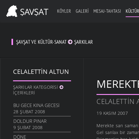
KÖYLER
GALERI
MESAJ-TAHTASI
KÜLTÜR
ŞAVŞAT VE KÜLTÜR-SANAT
ŞARKILAR
CELALETTIN ALTUN
MEREKT
ŞARKILAR KATEGORISI
İÇERIKLERI
CELALETTIN 
BU GECE KINA GECESI
28 ŞUBAT 2008
19 KASIM 2007
DOLDUR PINAR
Merekte sarı saman
9 ŞUBAT 2008
Gel sarılax bir za
DÖNE