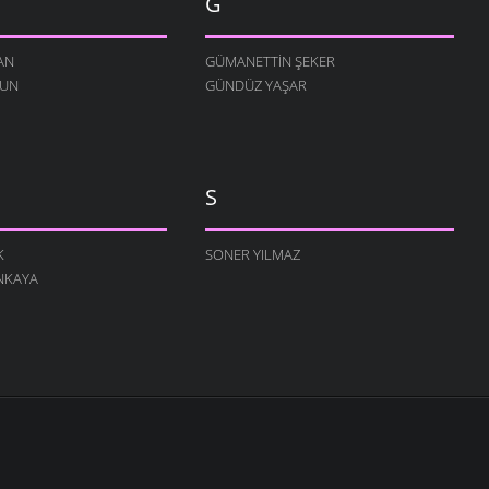
G
AN
GÜMANETTIN ŞEKER
RUN
GÜNDÜZ YAŞAR
S
K
SONER YILMAZ
NKAYA