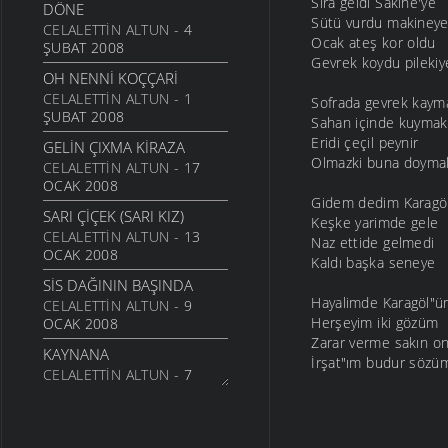
Sıra geldi Sakine'ye
DÖNE
Sütü vurdu makiney
CELALETTIN ALTUN
- 4
Ocak ateş kor oldu
ŞUBAT 2008
Gevrek koydu pilekiy
OH NENNI KOÇÇARI
CELALETTIN ALTUN
- 1
Sofrada gevrek kaym
ŞUBAT 2008
Sahan içinde kuymak
Eridi çeçil peynir
GELIN ÇIXMA KIRAZA
Olmazki buna doyma
CELALETTIN ALTUN
- 17
OCAK 2008
Gidem dedim Karagö
SARI ÇIÇEK (SARI KIZ)
Keşke yarimde gele
CELALETTIN ALTUN
- 13
Naz ettide gelmedi
OCAK 2008
Kaldı başka seneye
SIS DAĞININ BAŞINDA
Hayalimde Karagöl"
CELALETTIN ALTUN
- 9
Herşeyim iki gözüm
OCAK 2008
Zarar verme sakın o
KAYNANA
İrşat"ım budur sözü
CELALETTIN ALTUN
- 7
OCAK 2008
GÜLEMBER
CELALETTIN ALTUN
- 6