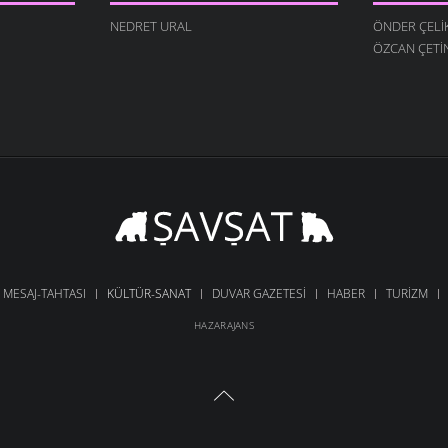
NEDRET URAL
ÖNDER ÇELI
ÖZCAN ÇETI
MESAJ-TAHTASI
KÜLTÜR-SANAT
DUVAR GAZETESI
HABER
TURIZM
HAZARAJANS