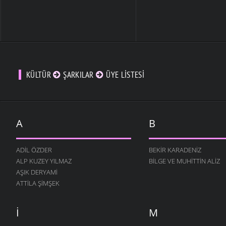
KÜLTÜR
ŞARKILAR
ÜYE LISTESI
A
B
ADIL ÖZDER
BEKIR KARADENIZ
ALP KUZEY YILMAZ
BILGE VE MUHITTIN ALIZ
AŞIK DERYAMI
ATTILA ŞIMŞEK
I
M