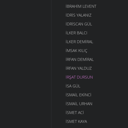
İBRAHIM LEVENT
İDRIS YALANIZ
IDRISCAN GÜL
İLKER BALCI
İLKER DEMIRAL
İMSAK KILIÇ
İRFAN DEMIRAL
İRFAN YALDUZ
İRŞAT DURSUN
ISA GÜL
ISMAIL EKINCI
İSMAIL URHAN
İSMET ACI
ISMET KAYA