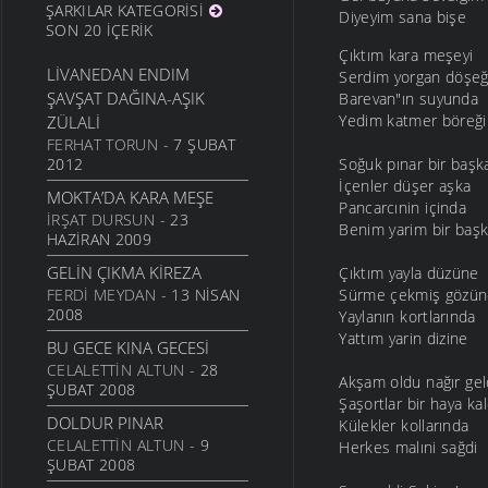
ŞARKILAR KATEGORISI
Diyeyim sana bişe
SON 20 İÇERIK
Çıktım kara meşeyi
LIVANEDAN ENDIM
Serdim yorgan döşeğ
ŞAVŞAT DAĞINA-AŞIK
Barevan"ın suyunda
Yedim katmer böreği
ZÜLALI
FERHAT TORUN
- 7 ŞUBAT
2012
Soğuk pınar bir başk
İçenler düşer aşka
MOKTA’DA KARA MEŞE
Pancarcınin içinda
İRŞAT DURSUN
- 23
Benim yarim bir baş
HAZIRAN 2009
GELIN ÇIKMA KIREZA
Çıktım yayla düzüne
FERDI MEYDAN
- 13 NISAN
Sürme çekmiş gözü
2008
Yaylanın kortlarında
Yattım yarin dizine
BU GECE KINA GECESI
CELALETTIN ALTUN
- 28
Akşam oldu nağır gel
ŞUBAT 2008
Şaşortlar bir haya kal
DOLDUR PINAR
Külekler kollarında
CELALETTIN ALTUN
- 9
Herkes malıni sağdi
ŞUBAT 2008