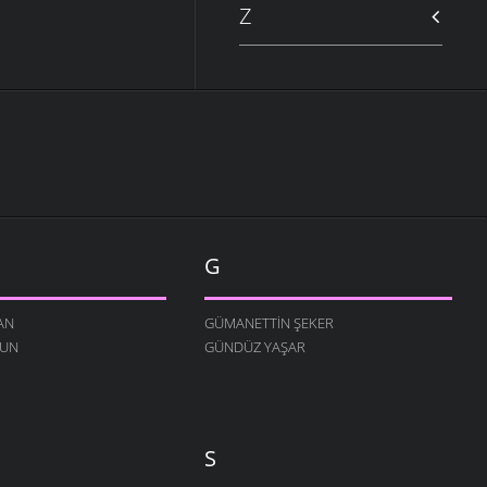
Z
G
AN
GÜMANETTIN ŞEKER
RUN
GÜNDÜZ YAŞAR
S