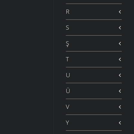
R
S
Ş
T
U
Ü
V
Y