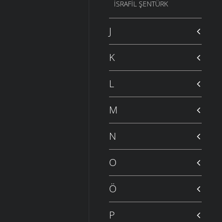
İSRAFIL ŞENTÜRK
J
K
L
M
N
O
Ö
P