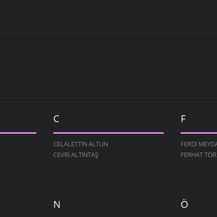
C
F
CELALETTIN ALTUN
FERDI MEYD
CEVRI ALTINTAŞ
FERHAT TO
N
Ö