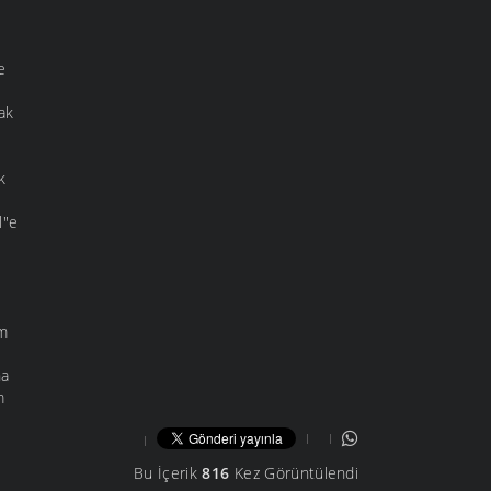
e
e
ak
k
l"e
üm
na
m
Bu İçerik
816
Kez Görüntülendi