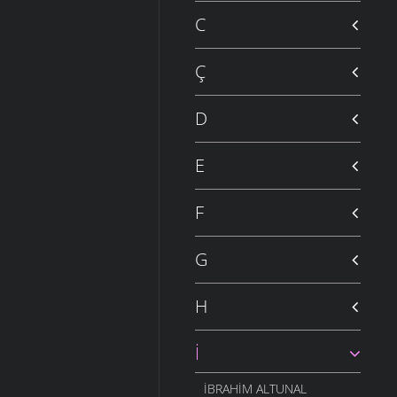
C
Ç
D
E
F
G
H
İ
İBRAHIM ALTUNAL