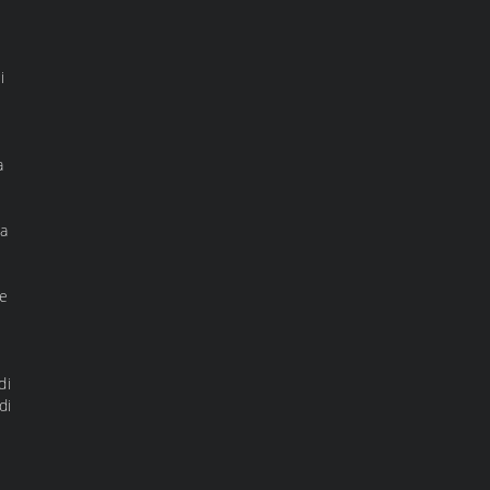
i
a
ka
ne
di
di