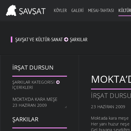
KÖYLER
GALERI
MESAJ-TAHTASI
KÜLTÜR
ŞAVŞAT VE KÜLTÜR-SANAT
ŞARKILAR
İRŞAT DURSUN
MOKTA’
ŞARKILAR KATEGORISI
İÇERIKLERI
İRŞAT DURS
MOKTA’DA KARA MEŞE
23 HAZIRAN 2009
23 HAZIRAN 2009
ŞARKILAR
Moktada kara meşe
Her yanı huzur neşe
Gel buyana sevdiğim