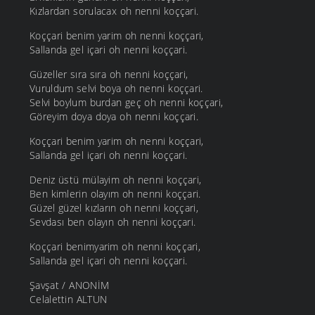
Kızlardan sorulacax oh nenni koççari.
Koççari benim yarim oh nenni koççari,
Sallanda gel içari oh nenni koççari.
Güzeller sıra sıra oh nenni koççari,
Vuruldum selvi boya oh nenni koççari.
Selvi boylum burdan geç oh nenni koççari,
Göreyim doya doya oh nenni koççari.
Koççari benim yarim oh nenni koççari,
Sallanda gel içari oh nenni koççari.
Deniz üstü mülayim oh nenni koççari,
Ben kimlerin olayım oh nenni koççari.
Güzel güzel kızların oh nenni koççari,
Sevdası ben olayın oh nenni koççari.
Koççari benimyarim oh nenni koççari,
Sallanda gel içari oh nenni koççari.
Şavşat / ANONİM
Celalettin ALTUN