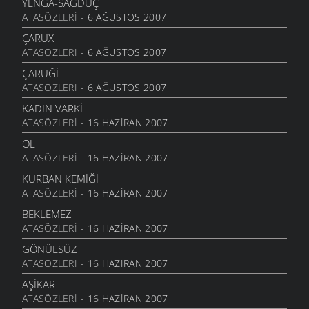
YENGA-SAĞDUÇ
ATASÖZLERI
- 6 AĞUSTOS 2007
HABU DERE AŞŞAĞI
3 KASIM 2007
ÇARUX
ATASÖZLERI
- 6 AĞUSTOS 2007
TEŞI
2 KASIM 2007
ÇARUĞI
ATASÖZLERI
- 6 AĞUSTOS 2007
İP ATTIM
27 EKIM 2007
KADIN VARKI
ATASÖZLERI
- 16 HAZIRAN 2007
YAMADAN GAL YAMADAN
28 EYLÜL 2007
OL
ATASÖZLERI
- 16 HAZIRAN 2007
KURBAN KEMIĞI
ATASÖZLERI
- 16 HAZIRAN 2007
BEKLEMEZ
ATASÖZLERI
- 16 HAZIRAN 2007
GÖNÜLSÜZ
ATASÖZLERI
- 16 HAZIRAN 2007
AŞIKAR
ATASÖZLERI
- 16 HAZIRAN 2007