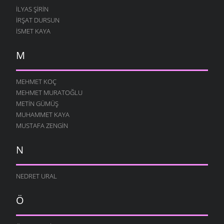
İLYAS ŞIRIN
İRŞAT DURSUN
ISMET KAYA
M
MEHMET KOÇ
MEHMET MURATOĞLU
METIN GÜMÜŞ
MUHAMMET KAYA
MUSTAFA ZENGIN
N
NEDRET URAL
Ö