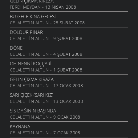
GELIN ÇIKMA KIREZA
FERDI MEYDAN
- 13 NISAN 2008
ÇAMURLU HAVA
ATASÖZLERI
- 30 MAYIS 2007
BU GECE KINA GECESI
CELALETTIN ALTUN
- 28 ŞUBAT 2008
TUKAN MI AÇTI?
FIKRALAR
- 29 MAYIS 2007
DOLDUR PINAR
CELALETTIN ALTUN
- 9 ŞUBAT 2008
PEŞKIR ASTIM
MANILER
- 26 MAYIS 2007
DÖNE
CELALETTIN ALTUN
- 4 ŞUBAT 2008
BU DERE
MANILER
- 26 MAYIS 2007
OH NENNI KOÇÇARI
CELALETTIN ALTUN
- 1 ŞUBAT 2008
GÖRDÜM
MANILER
- 26 MAYIS 2007
GELIN ÇIXMA KIRAZA
CELALETTIN ALTUN
- 17 OCAK 2008
DEGIL MI?
MANILER
- 26 MAYIS 2007
SARI ÇIÇEK (SARI KIZ)
CELALETTIN ALTUN
- 13 OCAK 2008
DOLANIR
MANILER
- 26 MAYIS 2007
SIS DAĞININ BAŞINDA
CELALETTIN ALTUN
- 9 OCAK 2008
BULUT
MANILER
- 26 MAYIS 2007
KAYNANA
CELALETTIN ALTUN
- 7 OCAK 2008
BU DAĞLAR