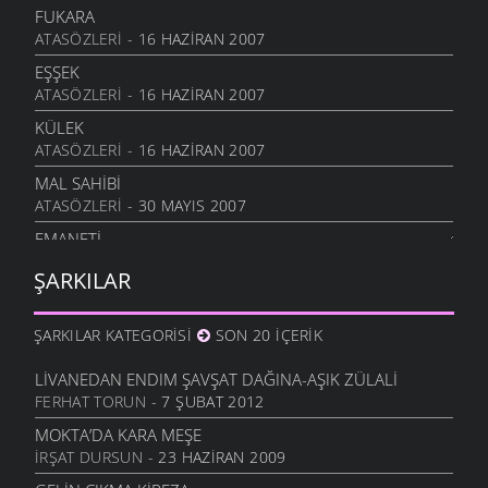
FUKARA
ATASÖZLERI
- 16 HAZIRAN 2007
EŞŞEK
ATASÖZLERI
- 16 HAZIRAN 2007
KÜLEK
ATASÖZLERI
- 16 HAZIRAN 2007
MAL SAHIBI
ATASÖZLERI
- 30 MAYIS 2007
EMANETI
ATASÖZLERI
- 30 MAYIS 2007
ŞARKILAR
EMANET AT
ATASÖZLERI
- 30 MAYIS 2007
ŞARKILAR KATEGORISI
SON 20 İÇERIK
ÇAX ÇAX
ATASÖZLERI
- 30 MAYIS 2007
LIVANEDAN ENDIM ŞAVŞAT DAĞINA-AŞIK ZÜLALI
FERHAT TORUN
- 7 ŞUBAT 2012
İTİN AKSAĞI
ATASÖZLERI
- 30 MAYIS 2007
MOKTA’DA KARA MEŞE
İRŞAT DURSUN
- 23 HAZIRAN 2009
YAĞ TULUMU
ATASÖZLERI
- 30 MAYIS 2007