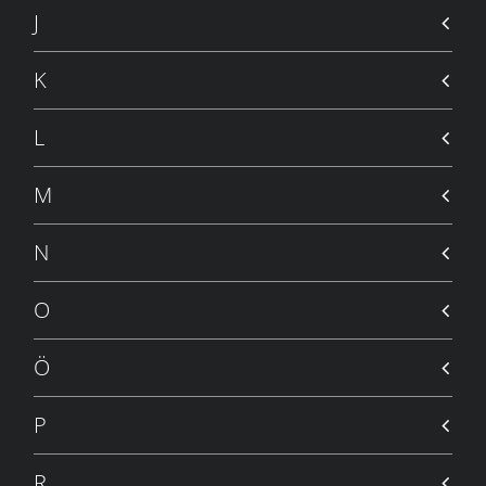
J
K
L
M
N
O
Ö
P
R