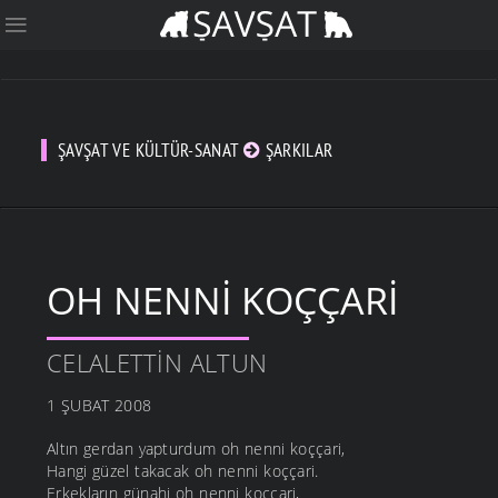
ŞAVŞAT VE KÜLTÜR-SANAT
ŞARKILAR
OH NENNI KOÇÇARI
CELALETTIN ALTUN
1 ŞUBAT 2008
Altın gerdan yapturdum oh nenni koççari,
Hangi güzel takacak oh nenni koççari.
Erkekların günahi oh nenni koççari,