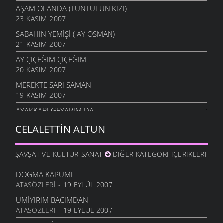
AŞAM OLANDA (TUNTULUN KIZI)
23 KASIM 2007
SABAHIN YEMIŞI ( AY OSMAN)
21 KASIM 2007
AY ÇIÇEĞIM ÇIÇEĞIM
20 KASIM 2007
MEREKTE SARI SAMAN
19 KASIM 2007
AYAKKABI GEYARIM DA
13 KASIM 2007
CELALETTIN ALTUN
AYAĞINDA İKI ÇORAP
11 KASIM 2007
ŞAVŞAT VE KÜLTÜR-SANAT
DIĞER KATEGORI İÇERIKLERI
GIDIYORSUN
8 KASIM 2007
DÖGMA KAPUMI
ATASÖZLERI
- 19 EYLÜL 2007
YENGACAN
7 KASIM 2007
UMIYIRIM BACIMDAN
ATASÖZLERI
- 19 EYLÜL 2007
TAXIL SARDIM XARMANA
6 KASIM 2007