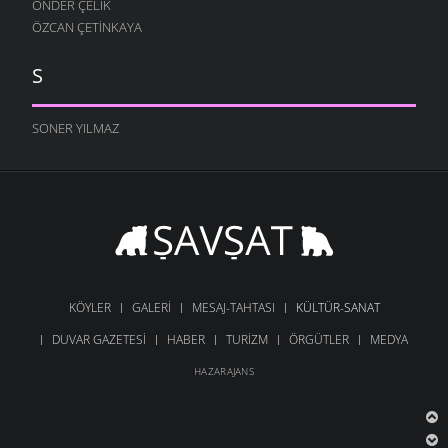
ÖNDER ÇELIK
ÖZCAN ÇETINKAYA
S
SONER YILMAZ
KÖYLER
GALERI
MESAJ-TAHTASI
KÜLTÜR-SANAT
DUVAR GAZETESI
HABER
TURIZM
ÖRGÜTLER
MEDYA
HAZARAJANS