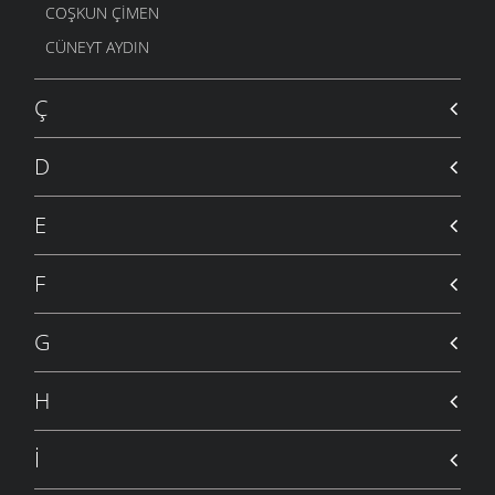
COŞKUN ÇIMEN
CÜNEYT AYDIN
Ç
D
E
F
G
H
İ