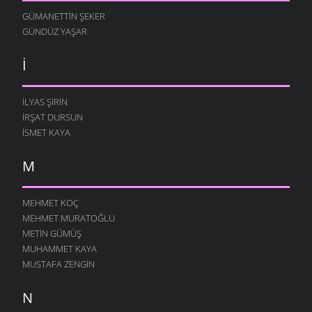
GÜMANETTIN ŞEKER
GÜNDÜZ YAŞAR
I
İLYAS ŞIRIN
İRŞAT DURSUN
ISMET KAYA
M
MEHMET KOÇ
MEHMET MURATOĞLU
METIN GÜMÜŞ
MUHAMMET KAYA
MUSTAFA ZENGIN
N