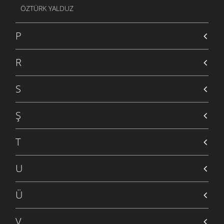
ÖZTÜRK YALDUZ
P
R
S
Ş
T
U
Ü
V