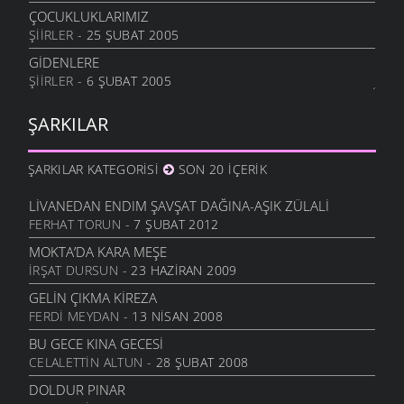
ÇOCUKLUKLARIMIZ
ŞIIRLER
- 25 ŞUBAT 2005
GİDENLERE
ŞIIRLER
- 6 ŞUBAT 2005
ŞARKILAR
ŞARKILAR KATEGORISI
SON 20 İÇERIK
LIVANEDAN ENDIM ŞAVŞAT DAĞINA-AŞIK ZÜLALI
FERHAT TORUN
- 7 ŞUBAT 2012
MOKTA’DA KARA MEŞE
İRŞAT DURSUN
- 23 HAZIRAN 2009
GELIN ÇIKMA KIREZA
FERDI MEYDAN
- 13 NISAN 2008
BU GECE KINA GECESI
CELALETTIN ALTUN
- 28 ŞUBAT 2008
DOLDUR PINAR