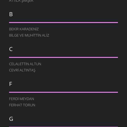
ATTILA ŞIMŞEK
B
BEKIR KARADENIZ
BILGE VE MUHITTIN ALIZ
C
CELALETTIN ALTUN
CEVRI ALTINTAŞ
F
FERDI MEYDAN
FERHAT TORUN
G