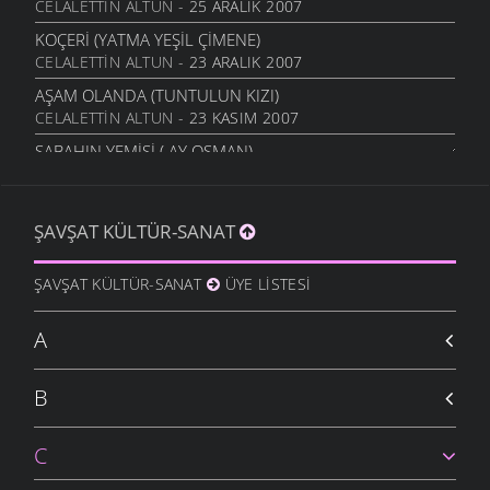
CELALETTIN ALTUN
- 25 ARALIK 2007
KOÇERI (YATMA YEŞIL ÇIMENE)
CELALETTIN ALTUN
- 23 ARALIK 2007
AŞAM OLANDA (TUNTULUN KIZI)
CELALETTIN ALTUN
- 23 KASIM 2007
SABAHIN YEMIŞI ( AY OSMAN)
CELALETTIN ALTUN
- 21 KASIM 2007
AY ÇIÇEĞIM ÇIÇEĞIM
ŞAVŞAT KÜLTÜR-SANAT
CELALETTIN ALTUN
- 20 KASIM 2007
MEREKTE SARI SAMAN
ŞAVŞAT KÜLTÜR-SANAT
ÜYE LISTESI
CELALETTIN ALTUN
- 19 KASIM 2007
AYAKKABI GEYARIM DA
A
CELALETTIN ALTUN
- 13 KASIM 2007
AYAĞINDA İKI ÇORAP
B
CELALETTIN ALTUN
- 11 KASIM 2007
C