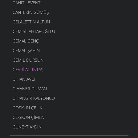
CAHIT LEVENT
CANTEKIN GÜMÜŞ
CELALETTIN ALTUN
CEM SILAHTAROĞLLU
CEMAL GENÇ
CEMAL ŞAHIN
CEMIL DURSUN
CEVRI ALTINTAŞ
CIHAN AVCI
CIHANER DUMAN
CIHANGIR KALYONCU
COŞKUN ÇELIK
COŞKUN ÇIMEN
CÜNEYT AYDIN