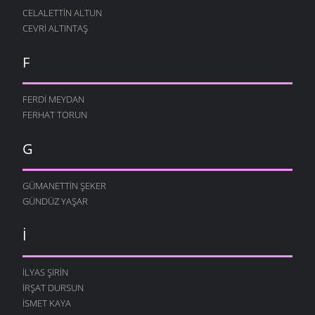
CELALETTIN ALTUN
CEVRI ALTINTAŞ
F
FERDI MEYDAN
FERHAT TORUN
G
GÜMANETTIN ŞEKER
GÜNDÜZ YAŞAR
I
İLYAS ŞIRIN
İRŞAT DURSUN
ISMET KAYA