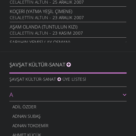
CELALETTIN ALTUN
- 25 ARALIK 2007
KOÇERI (YATMA YEŞIL ÇIMENE)
CELALETTIN ALTUN
- 23 ARALIK 2007
AŞAM OLANDA (TUNTULUN KIZI)
CELALETTIN ALTUN
- 23 KASIM 2007
SABAHIN YEMIŞI ( AY OSMAN)
CELALETTIN ALTUN
- 21 KASIM 2007
AY ÇIÇEĞIM ÇIÇEĞIM
ŞAVŞAT KÜLTÜR-SANAT
CELALETTIN ALTUN
- 20 KASIM 2007
MEREKTE SARI SAMAN
ŞAVŞAT KÜLTÜR-SANAT
ÜYE LISTESI
CELALETTIN ALTUN
- 19 KASIM 2007
AYAKKABI GEYARIM DA
A
CELALETTIN ALTUN
- 13 KASIM 2007
AYAĞINDA İKI ÇORAP
ADIL ÖZDER
CELALETTIN ALTUN
- 11 KASIM 2007
ADNAN SUBAŞ
ADNAN TOKDEMIR
AHMET KÜÇÜK