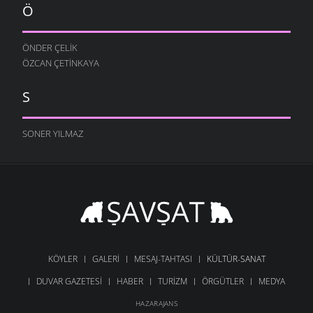
Ö
ÖNDER ÇELIK
ÖZCAN ÇETINKAYA
S
SONER YILMAZ
KÖYLER
GALERI
MESAJ-TAHTASI
KÜLTÜR-SANAT
DUVAR GAZETESI
HABER
TURIZM
ÖRGÜTLER
MEDYA
HAZARAJANS