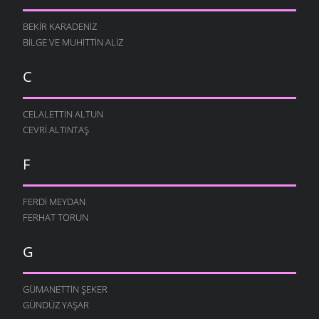
BEKIR KARADENIZ
BILGE VE MUHITTIN ALIZ
C
CELALETTIN ALTUN
CEVRI ALTINTAŞ
F
FERDI MEYDAN
FERHAT TORUN
G
GÜMANETTIN ŞEKER
GÜNDÜZ YAŞAR