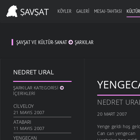
KÖYLER
GALERI
MESAJ-TAHTASI
KÜLTÜR
ŞAVŞAT VE KÜLTÜR-SANAT
ŞARKILAR
NEDRET URAL
YENGEC
ŞARKILAR KATEGORISI
İÇERIKLERI
NEDRET URA
CILVELOY
21 MAYIS 2007
20 MART 2007
ATABARI
Yenge geldi hoş geld
11 MAYIS 2007
Can can yengecan
YENGECAN