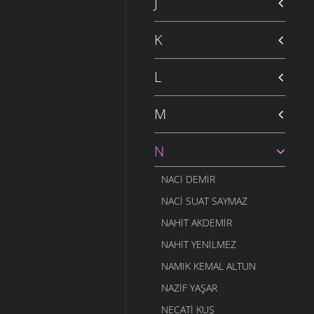
J
K
L
M
N
NACI DEMIR
NACI SUAT SAYMAZ
NAHIT AKDEMIR
NAHIT YENILMEZ
NAMIK KEMAL ALTUN
NAZIF YAŞAR
NECATI KUŞ