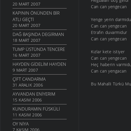
Hegbalari boş geldi
20 MART 2007
Can can yengecan
KAPININ ÖNÜNDEN BIR
ATLI GEÇTI
Yenge yerin darmidu
20 MART 2007
Can can yengecan
Etrafın duvarmidur
DAĞ BAŞINDA DEGIRMAN
Can can yengecan
18 MART 2007
TUMP ÜSTÜNDA TENCERE
Kızlar kete istiyer
16 MART 2007
Can can yengecan
HAYDEN GIDELIM HAYDEN
Heç haberin varmid
9 MART 2007
Can can yengacan
ÇIFT CANDARMA
Bu Mahalli Türkü Muhi
31 ARALIK 2006
AYVANDAN ENIYERIM
15 KASIM 2006
KUNDURAMIN FÜSKÜLI
11 KASIM 2006
OY NIYA
7 KASIM 2006