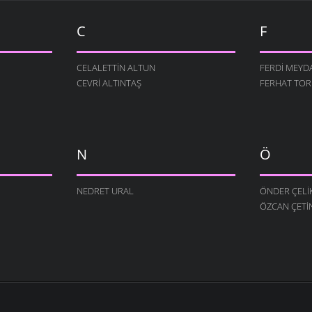
C
F
CELALETTIN ALTUN
FERDI MEYD
CEVRI ALTINTAŞ
FERHAT TO
N
Ö
NEDRET URAL
ÖNDER ÇELI
ÖZCAN ÇETI