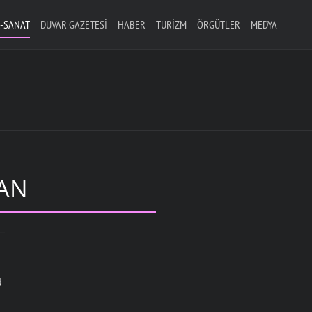
-SANAT
DUVAR GAZETESI
HABER
TURIZM
ÖRGÜTLER
MEDYA
AN
L
i