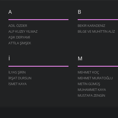
AYAKKABI GEYARIM DA
CELALETTIN ALTUN
- 13
A
B
KASIM 2007
AYAĞINDA İKI ÇORAP
ADIL ÖZDER
BEKIR KARADENIZ
CELALETTIN ALTUN
- 11
KASIM 2007
ALP KUZEY YILMAZ
BILGE VE MUHITTIN ALIZ
AŞIK DERYAMI
ATTILA ŞIMŞEK
I
M
İLYAS ŞIRIN
MEHMET KOÇ
İRŞAT DURSUN
MEHMET MURATOĞLU
ISMET KAYA
METIN GÜMÜŞ
MUHAMMET KAYA
MUSTAFA ZENGIN