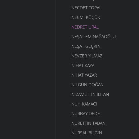
NECDET TOPAL
NECMI KÜÇÜK
NEDRET URAL
NEŞAT EMINAĞAOĞLU
NEŞAT GEÇKIN
NEVZER YILMAZ
NIHAT KAYA
NIHAT YAZAR
NILGÜN DOĞAN
NIZAMETTIN İLHAN
NUH KAMACI
NURBAY DEDE
NURETTIN TABAN
NURSAL BILGIN