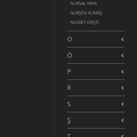
NURSAL KAYA
NURŞEN KUMAŞ
NUSRET ERIŞTI
O
Ö
P
R
S
Ş
T