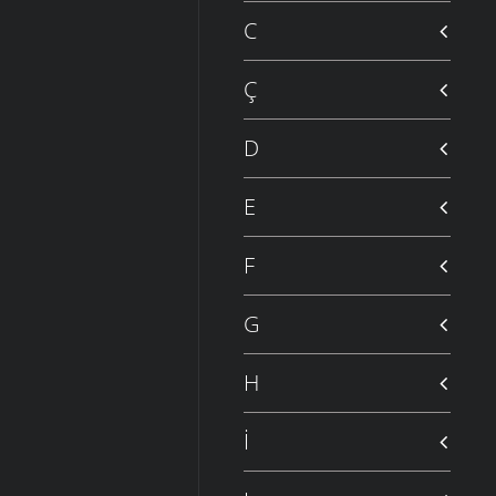
C
Ç
D
E
F
G
H
İ