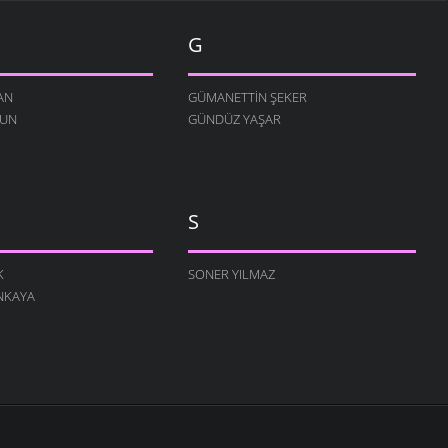
G
AN
GÜMANETTIN ŞEKER
RUN
GÜNDÜZ YAŞAR
S
K
SONER YILMAZ
NKAYA