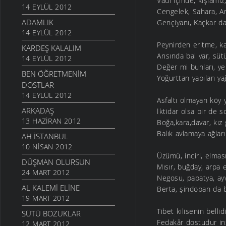
Vadi içinde, kışlamız
14 EYLÜL 2012
Cengelek, Sahara, Ar
ADAMLIK
Gençiyanı, Kaçkar da
14 EYLÜL 2012
Peynirden eritme, 
KARDEŞ KALALIM
Arısında bal var, s
14 EYLÜL 2012
Değer mi bunları, 
BEN ÖĞRETMENIM
Yoğurttan yapılan ya
DOSTLAR
14 EYLÜL 2012
Asfaltı olmayan köy y
ARKADAŞ
İktidar olsa bir de so
13 HAZIRAN 2012
Boğa,kara,davar, kız 
Balık avlamaya ağlar
AH İSTANBUL
10 NISAN 2012
Üzümü, inciri, elması
DÜŞMAN OLURSUN
Mısır, buğday, arpa e
24 MART 2012
Negosu, papatya, ayv
AL KALEMI ELINE
Berta, şindoban da b
19 MART 2012
Tibet kilisenin bellidi
SÜTÜ BOZUKLAR
Fedakâr dostudur in
12 MART 2012