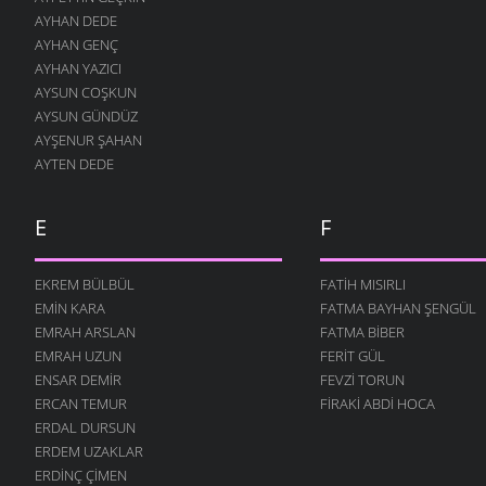
AYHAN DEDE
İNSANLIK
AYHAN GENÇ
24 OCAK 2011
AYHAN YAZICI
GELSIN -2
AYSUN COŞKUN
19 ARALIK 2010
AYSUN GÜNDÜZ
AYŞENUR ŞAHAN
ÇOCUĞUM
AYTEN DEDE
13 ARALIK 2010
SOR BILIRLER
12 ARALIK 2010
E
F
UTANSIN
5 ARALIK 2010
EKREM BÜLBÜL
FATIH MISIRLI
EMIN KARA
FATMA BAYHAN ŞENGÜL
GELSIN
30 KASIM 2010
EMRAH ARSLAN
FATMA BIBER
EMRAH UZUN
FERIT GÜL
ÖĞRETMEN
ENSAR DEMIR
FEVZI TORUN
22 KASIM 2010
ERCAN TEMUR
FIRAKI ABDI HOCA
DEĞIL MI?
ERDAL DURSUN
22 KASIM 2010
ERDEM UZAKLAR
AŞKI NEYLEYIM
ERDINÇ ÇIMEN