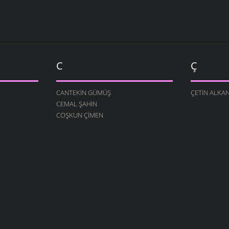
C
Ç
CANTEKIN GÜMÜŞ
ÇETIN ALKA
CEMAL ŞAHIN
COŞKUN ÇIMEN