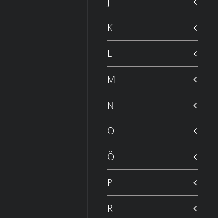
J
K
L
M
N
O
Ö
P
R