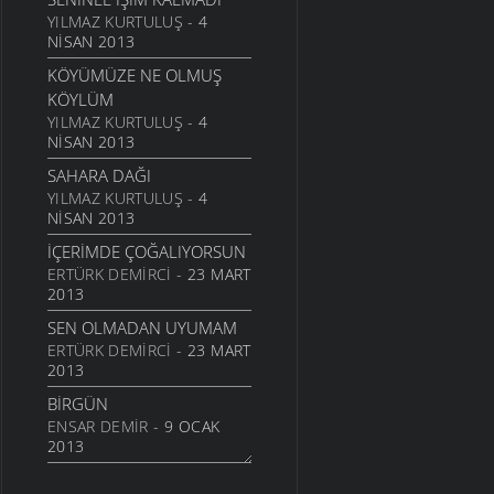
24 TEMMUZ 2011
YILMAZ KURTULUŞ
- 4
NISAN 2013
SARI KIZ
KÖYÜMÜZE NE OLMUŞ
16 TEMMUZ 2011
KÖYLÜM
GELIN CANLAR
YILMAZ KURTULUŞ
- 4
3 TEMMUZ 2011
NISAN 2013
ARTVINIM II
SAHARA DAĞI
29 HAZIRAN 2011
YILMAZ KURTULUŞ
- 4
NISAN 2013
İNANMIŞTIN
26 HAZIRAN 2011
İÇERIMDE ÇOĞALIYORSUN
ERTÜRK DEMIRCI
- 23 MART
MANILER
2013
10 HAZIRAN 2011
SEN OLMADAN UYUMAM
SÜRDÜM ATIMI
ERTÜRK DEMIRCI
- 23 MART
3 HAZIRAN 2011
2013
ARKADAŞ
BIRGÜN
1 HAZIRAN 2011
ENSAR DEMIR
- 9 OCAK
ŞIIRIM
2013
31 MAYIS 2011
İSTERIM