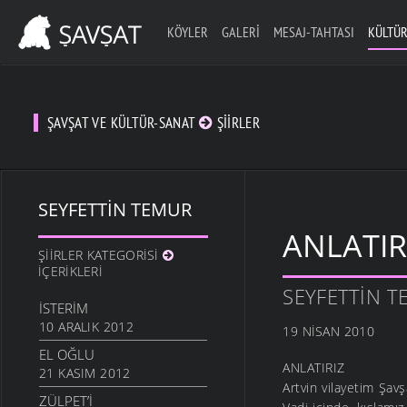
KÖYLER
GALERI
MESAJ-TAHTASI
KÜLTÜR
ŞAVŞAT VE KÜLTÜR-SANAT
ŞIIRLER
SEYFETTIN TEMUR
ANLATIR
ŞIIRLER KATEGORISI
İÇERIKLERI
SEYFETTIN 
İSTERIM
10 ARALIK 2012
19 NISAN 2010
EL OĞLU
ANLATIRIZ
21 KASIM 2012
Artvin vilayetim Şav
ZÜLPET’I