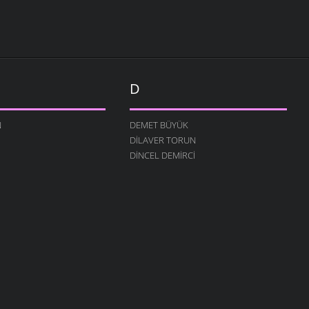
D
N
DEMET BÜYÜK
DILAVER TORUN
DINCEL DEMIRCI