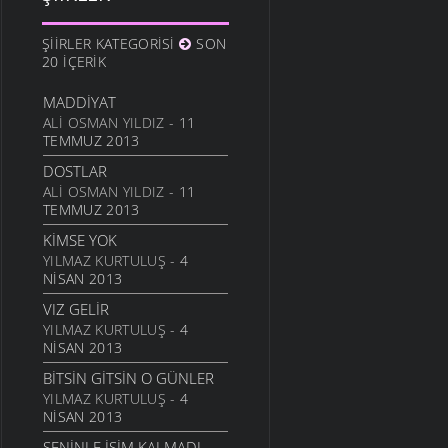
10 ARALIK 2011
ANAM
ŞIIRLER KATEGORISI
SON
3 ARALIK 2011
20 İÇERIK
HESLER
MADDIYAT
27 KASIM 2011
ALI OSMAN YILDIZ
- 11
BILEMEDIM
TEMMUZ 2013
24 KASIM 2011
DOSTLAR
VARDIR
ALI OSMAN YILDIZ
- 11
TEMMUZ 2013
5 KASIM 2011
KIMSE YOK
TOPRAKTIR
YILMAZ KURTULUŞ
- 4
5 KASIM 2011
NISAN 2013
BITTI ÖĞRETMENIM
VIZ GELIR
22 AĞUSTOS 2011
YILMAZ KURTULUŞ
- 4
GENÇIYAN
NISAN 2013
15 AĞUSTOS 2011
BITSIN GITSIN O GÜNLER
ALDIRMA GÜLÜM
YILMAZ KURTULUŞ
- 4
13 AĞUSTOS 2011
NISAN 2013
BENDE VARIM
SENINLE İŞIM KALMADI