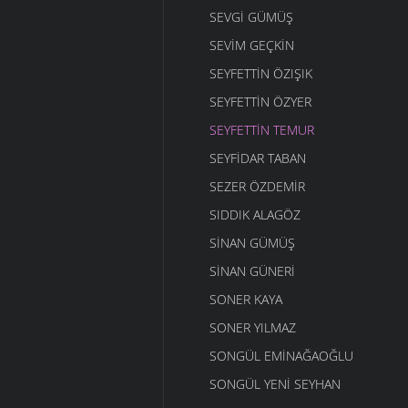
SEVGI GÜMÜŞ
SEVIM GEÇKIN
SEYFETTIN ÖZIŞIK
SEYFETTIN ÖZYER
SEYFETTIN TEMUR
SEYFIDAR TABAN
SEZER ÖZDEMIR
SIDDIK ALAGÖZ
SINAN GÜMÜŞ
SINAN GÜNERI
SONER KAYA
SONER YILMAZ
SONGÜL EMINAĞAOĞLU
SONGÜL YENI SEYHAN