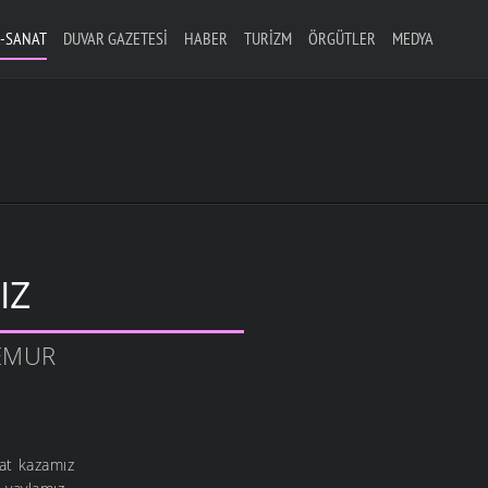
-SANAT
DUVAR GAZETESI
HABER
TURIZM
ÖRGÜTLER
MEDYA
IZ
TEMUR
şat kazamız