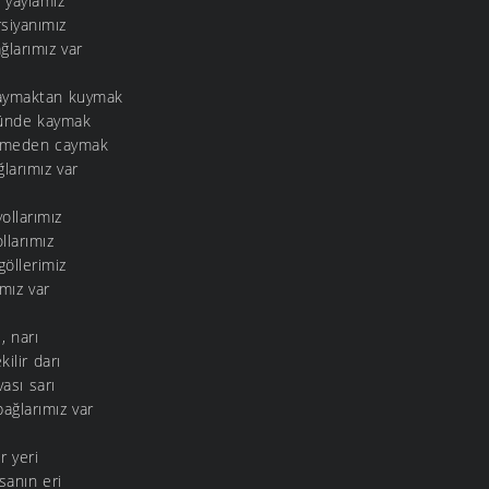
, yaylamız
siyanımız
ğlarımız var
kaymaktan kuymak
ütünde kaymak
yemeden caymak
ğlarımız var
ollarımız
llarımız
göllerimiz
ımız var
, narı
kilir darı
ası sarı
ağlarımız var
r yeri
sanın eri