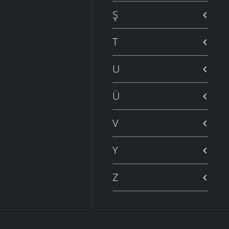
Ş
T
U
Ü
V
Y
Z