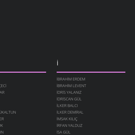
İ
İBRAHIM ERDEM
ECI
İBRAHIM LEVENT
AR
İDRIS YALANIZ
IDRISCAN GÜL
İLKER BALCI
ÇÜKALTUN
İLKER DEMIRAL
ER
İMSAK KILIÇ
ÜK
İRFAN YALDUZ
UN
ISA GÜL