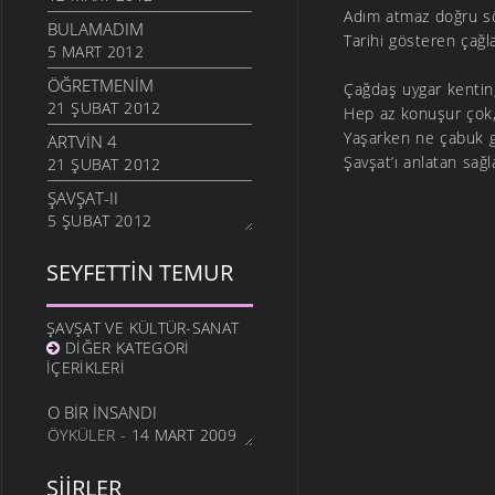
Adım atmaz doğru s
BULAMADIM
Tarihi gösteren çağl
5 MART 2012
ÖĞRETMENIM
Çağdaş uygar kentin, 
21 ŞUBAT 2012
Hep az konuşur çok, 
Yaşarken ne çabuk ge
ARTVIN 4
Şavşat’ı anlatan sağl
21 ŞUBAT 2012
ŞAVŞAT-II
5 ŞUBAT 2012
ŞAVŞATIM
SEYFETTIN TEMUR
25 OCAK 2012
METINE
ŞAVŞAT VE KÜLTÜR-SANAT
17 OCAK 2012
DIĞER KATEGORI
HALA OĞLU
İÇERIKLERI
31 ARALIK 2011
O BIR İNSANDI
NE OLUR OĞUL
ÖYKÜLER
- 14 MART 2009
20 ARALIK 2011
DURDUM
ŞIIRLER