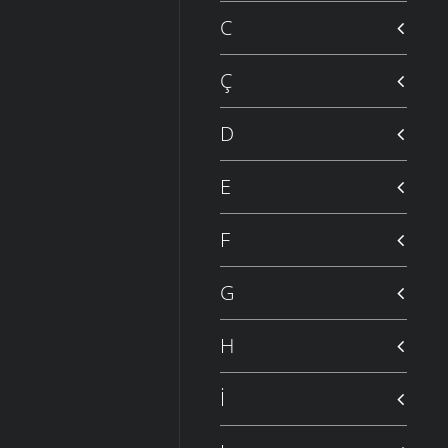
C
Ç
D
E
F
G
H
İ