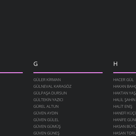
G
H
GÜLER KIRMAN
HACER GÜL
GÜLNEVAL KARAGÖZ
HAKAN BAHÇ
GÜLPAŞA DURSUN
HAKTAN YAŞ
GÜLTEKIN YAZICI
HALIL ŞAHIN
GÜREL ALTUN
HALIT ENIŞ
GÜVEN AYDIN
HANEFI KÜ
GÜVEN GÜLEL
HANIFE GÜN
GÜVEN GÜMÜŞ
HASAN BÜY
GÜVEN GÜNEŞ
HASAN TOR