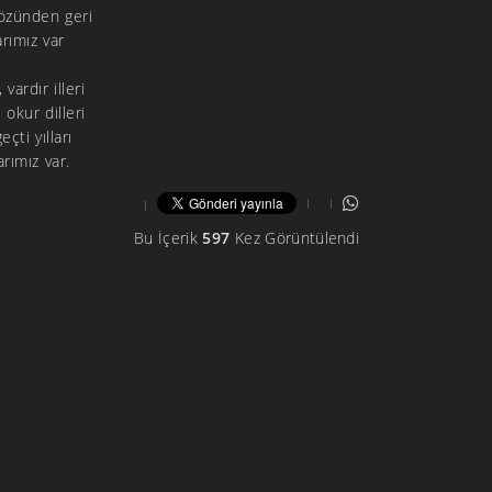
özünden geri
arımız var
vardır illeri
okur dilleri
çti yılları
arımız var.
Bu İçerik
597
Kez Görüntülendi