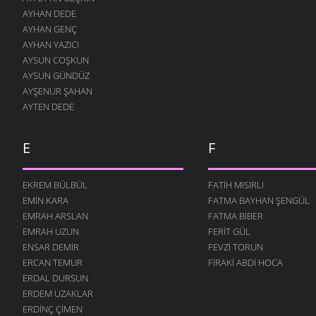
AYHAN DEDE
İNSANLIK
AYHAN GENÇ
24 OCAK 2011
AYHAN YAZICI
GELSIN -2
AYSUN COŞKUN
19 ARALIK 2010
AYSUN GÜNDÜZ
AYŞENUR ŞAHAN
ÇOCUĞUM
AYTEN DEDE
13 ARALIK 2010
SOR BILIRLER
12 ARALIK 2010
E
F
UTANSIN
5 ARALIK 2010
EKREM BÜLBÜL
FATIH MISIRLI
EMIN KARA
FATMA BAYHAN ŞENGÜL
GELSIN
30 KASIM 2010
EMRAH ARSLAN
FATMA BIBER
EMRAH UZUN
FERIT GÜL
ÖĞRETMEN
ENSAR DEMIR
FEVZI TORUN
22 KASIM 2010
ERCAN TEMUR
FIRAKI ABDI HOCA
DEĞIL MI?
ERDAL DURSUN
22 KASIM 2010
ERDEM UZAKLAR
AŞKI NEYLEYIM
ERDINÇ ÇIMEN