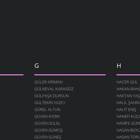
G
H
GÜLER KIRMAN
HACER GÜL
GÜLNEVAL KARAGÖZ
HAKAN BAHÇ
GÜLPAŞA DURSUN
HAKTAN YAŞ
GÜLTEKIN YAZICI
HALIL ŞAHIN
GÜREL ALTUN
HALIT ENIŞ
GÜVEN AYDIN
HANEFI KÜ
GÜVEN GÜLEL
HANIFE GÜN
GÜVEN GÜMÜŞ
HASAN BÜY
GÜVEN GÜNEŞ
HASAN TOR