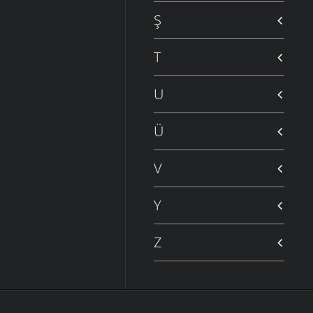
Ş
T
U
Ü
V
Y
Z