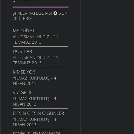
10 ARALIK 2011
ANAM
ŞIIRLER KATEGORISI
SON
3 ARALIK 2011
20 İÇERIK
HESLER
MADDIYAT
27 KASIM 2011
ALI OSMAN YILDIZ
- 11
BILEMEDIM
TEMMUZ 2013
24 KASIM 2011
DOSTLAR
VARDIR
ALI OSMAN YILDIZ
- 11
TEMMUZ 2013
5 KASIM 2011
KIMSE YOK
TOPRAKTIR
YILMAZ KURTULUŞ
- 4
5 KASIM 2011
NISAN 2013
BITTI ÖĞRETMENIM
VIZ GELIR
22 AĞUSTOS 2011
YILMAZ KURTULUŞ
- 4
GENÇIYAN
NISAN 2013
15 AĞUSTOS 2011
BITSIN GITSIN O GÜNLER
ALDIRMA GÜLÜM
YILMAZ KURTULUŞ
- 4
13 AĞUSTOS 2011
NISAN 2013
BENDE VARIM
SENINLE İŞIM KALMADI