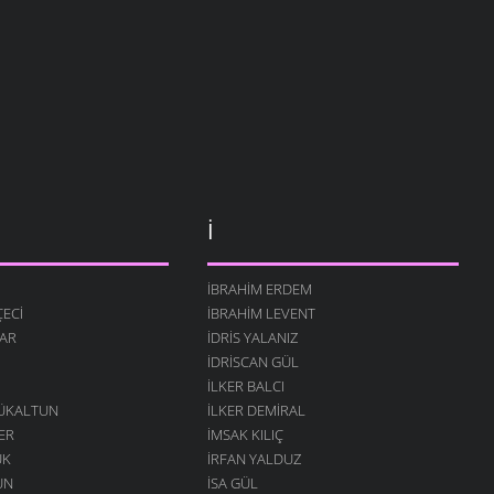
İ
İBRAHIM ERDEM
ECI
İBRAHIM LEVENT
AR
İDRIS YALANIZ
IDRISCAN GÜL
İLKER BALCI
ÇÜKALTUN
İLKER DEMIRAL
ER
İMSAK KILIÇ
ÜK
İRFAN YALDUZ
UN
ISA GÜL