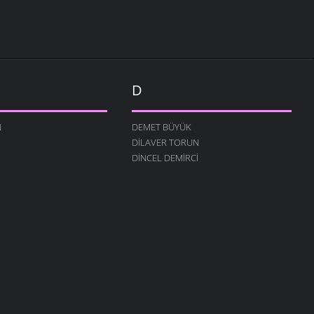
D
N
DEMET BÜYÜK
DILAVER TORUN
DINCEL DEMIRCI