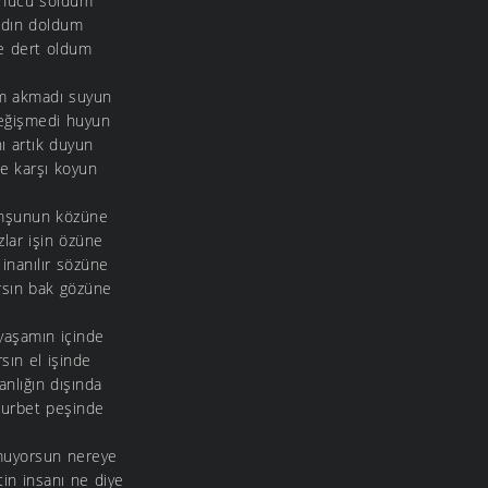
onucu soldum
madın doldum
re dert oldum
m akmadı suyun
değişmedi huyun
nı artık duyun
le karşı koyun
omşunun közüne
lar işin özüne
inanılır sözüne
arsın bak gözüne
 yaşamın içinde
sın el işinde
anlığın dışında
 gurbet peşinde
muyorsun nereye
in insanı ne diye