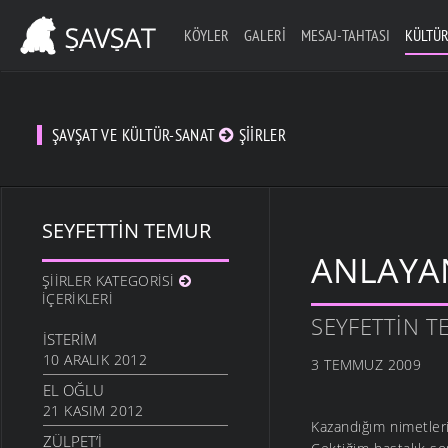
KÖYLER
GALERI
MESAJ-TAHTASI
KÜLTÜR
ŞAVŞAT VE KÜLTÜR-SANAT
ŞIIRLER
SEYFETTIN TEMUR
ANLAYA
ŞIIRLER KATEGORISI
İÇERIKLERI
SEYFETTIN 
İSTERIM
10 ARALIK 2012
3 TEMMUZ 2009
EL OĞLU
21 KASIM 2012
Kazandığım nimetler
ZÜLPET’I