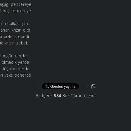
 aşağı pencereye
i boş tencereye
irin halkası gibi
anan krizin dibi
ki bizlere ebedi
k krizin sebebi
iğim gün nerde
 olmadık yerde
m düştüm derde
h vakti seherde
Bu İçerik
584
Kez Görüntülendi