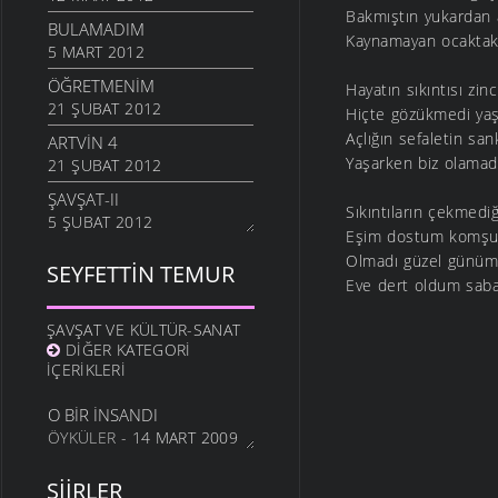
Bakmıştın yukardan
BULAMADIM
Kaynamayan ocaktak
5 MART 2012
ÖĞRETMENIM
Hayatın sıkıntısı zinc
21 ŞUBAT 2012
Hiçte gözükmedi yaş
Açlığın sefaletin san
ARTVIN 4
Yaşarken biz olamadı
21 ŞUBAT 2012
ŞAVŞAT-II
Sıkıntıların çekmed
5 ŞUBAT 2012
Eşim dostum komşu
ŞAVŞATIM
Olmadı güzel günü
SEYFETTIN TEMUR
25 OCAK 2012
Eve dert oldum saba
METINE
ŞAVŞAT VE KÜLTÜR-SANAT
17 OCAK 2012
DIĞER KATEGORI
HALA OĞLU
İÇERIKLERI
31 ARALIK 2011
O BIR İNSANDI
NE OLUR OĞUL
ÖYKÜLER
- 14 MART 2009
20 ARALIK 2011
DURDUM
ŞIIRLER