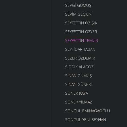
SEVGI GÜMÜŞ
SEVIM GEÇKIN
SEYFETTIN ÖZIŞIK
SEYFETTIN ÖZYER
SEYFETTIN TEMUR
SEYFIDAR TABAN
SEZER ÖZDEMIR
SIDDIK ALAGÖZ
SINAN GÜMÜŞ
SINAN GÜNERI
SONER KAYA
SONER YILMAZ
SONGÜL EMINAĞAOĞLU
SONGÜL YENI SEYHAN