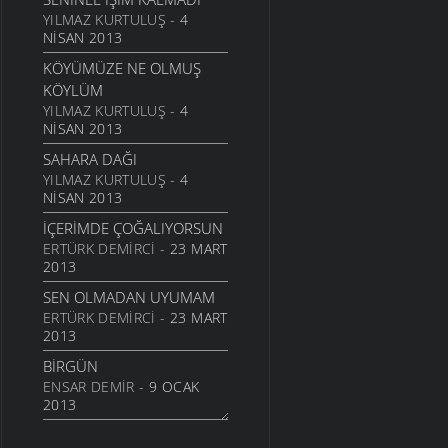
24 TEMMUZ 2011
YILMAZ KURTULUŞ
- 4
NISAN 2013
SARI KIZ
KÖYÜMÜZE NE OLMUŞ
16 TEMMUZ 2011
KÖYLÜM
GELIN CANLAR
YILMAZ KURTULUŞ
- 4
3 TEMMUZ 2011
NISAN 2013
ARTVINIM II
SAHARA DAĞI
29 HAZIRAN 2011
YILMAZ KURTULUŞ
- 4
NISAN 2013
İNANMIŞTIN
26 HAZIRAN 2011
İÇERIMDE ÇOĞALIYORSUN
ERTÜRK DEMIRCI
- 23 MART
MANILER
2013
10 HAZIRAN 2011
SEN OLMADAN UYUMAM
SÜRDÜM ATIMI
ERTÜRK DEMIRCI
- 23 MART
3 HAZIRAN 2011
2013
ARKADAŞ
BIRGÜN
1 HAZIRAN 2011
ENSAR DEMIR
- 9 OCAK
ŞIIRIM
2013
31 MAYIS 2011
İSTERIM