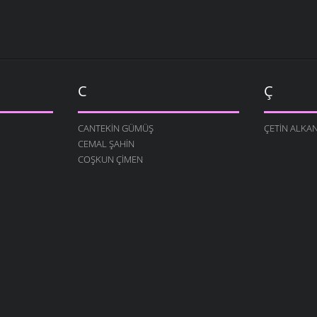
C
Ç
CANTEKIN GÜMÜŞ
ÇETIN ALKA
CEMAL ŞAHIN
COŞKUN ÇIMEN