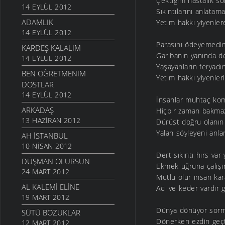
Çektiğim hastalık s
14 EYLÜL 2012
Sıkıntılarını anlata
ADAMLIK
Yetim hakkı yiyenle
14 EYLÜL 2012
Parasını ödeyemedi
KARDEŞ KALALIM
Garibanın yanında 
14 EYLÜL 2012
Yaşayanların feryadı
BEN ÖĞRETMENIM
Yetim hakkı yiyenler
DOSTLAR
14 EYLÜL 2012
İnsanlar muhtaç k
ARKADAŞ
Hiçbir zaman bakmaz
13 HAZIRAN 2012
Dürüst doğru olanın 
Yalan söyleyeni anl
AH İSTANBUL
10 NISAN 2012
Dert sıkıntı hırs var
DÜŞMAN OLURSUN
Ekmek uğruna çalışır
24 MART 2012
Mutlu olur insan kar
AL KALEMI ELINE
Acı ve keder vardır
19 MART 2012
Dünya dönüyor sor
SÜTÜ BOZUKLAR
Dönerken ezdin geçt
12 MART 2012