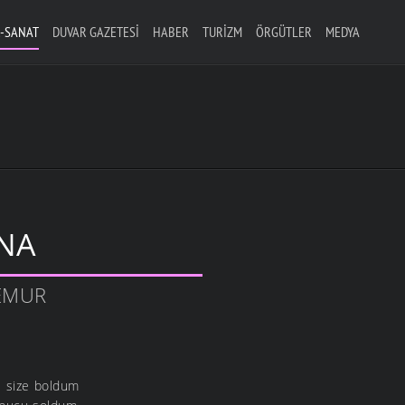
-SANAT
DUVAR GAZETESI
HABER
TURIZM
ÖRGÜTLER
MEDYA
NA
TEMUR
i size boldum