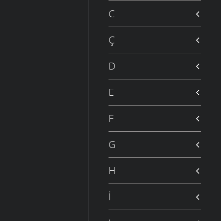
C
Ç
D
E
F
G
H
İ