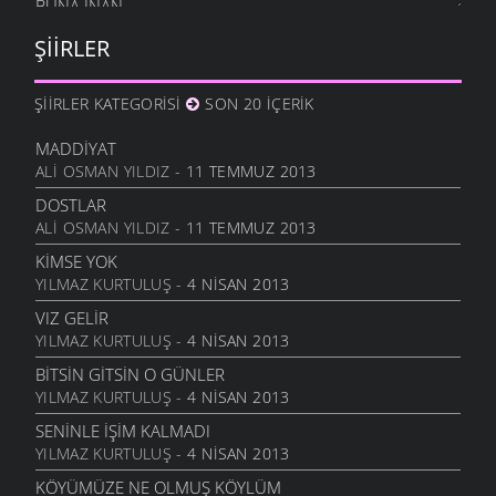
BUNA İNAN
6 MART 2006
ŞIIRLER
NASIL OLUR
6 MART 2006
ŞIIRLER KATEGORISI
SON 20 İÇERIK
İHTIYAR İNSAN
6 MART 2006
MADDIYAT
ALI OSMAN YILDIZ
- 11 TEMMUZ 2013
SEVGI ÜSTÜNE
6 MART 2006
DOSTLAR
ALI OSMAN YILDIZ
- 11 TEMMUZ 2013
ANLATAMADIK
6 MART 2006
KIMSE YOK
YILMAZ KURTULUŞ
- 4 NISAN 2013
GEL
6 MART 2006
VIZ GELIR
YILMAZ KURTULUŞ
- 4 NISAN 2013
ANNE
6 MART 2006
BITSIN GITSIN O GÜNLER
YILMAZ KURTULUŞ
- 4 NISAN 2013
NATAŞA
6 MART 2006
SENINLE İŞIM KALMADI
YILMAZ KURTULUŞ
- 4 NISAN 2013
ACABA
6 MART 2006
KÖYÜMÜZE NE OLMUŞ KÖYLÜM