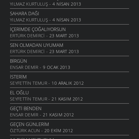
YILMAZ KURTULUŞ
- 4 NISAN 2013
DOLUDUR
6 MART 2006
SAHARA DAĞI
YILMAZ KURTULUŞ
- 4 NISAN 2013
DAHASI VAR
6 MART 2006
İÇERIMDE ÇOĞALIYORSUN
ERTÜRK DEMIRCI
- 23 MART 2013
ÖĞRETMENI GÖR
6 MART 2006
SEN OLMADAN UYUMAM
ERTÜRK DEMIRCI
- 23 MART 2013
ÇORUH
6 MART 2006
BIRGÜN
ENSAR DEMIR
- 9 OCAK 2013
SANA MUHTACIM
6 MART 2006
İSTERIM
SEYFETTIN TEMUR
- 10 ARALIK 2012
KALMADI
6 MART 2006
EL OĞLU
SEYFETTIN TEMUR
- 21 KASIM 2012
DÖRT İŞLEM
6 MART 2006
GEÇTI BENDEN
ENSAR DEMIR
- 21 KASIM 2012
HASTANE
6 MART 2006
GEÇEN GÜNLERIM
ÖZTÜRK ACUN
- 20 EKIM 2012
YOK OLDUM
6 MART 2006