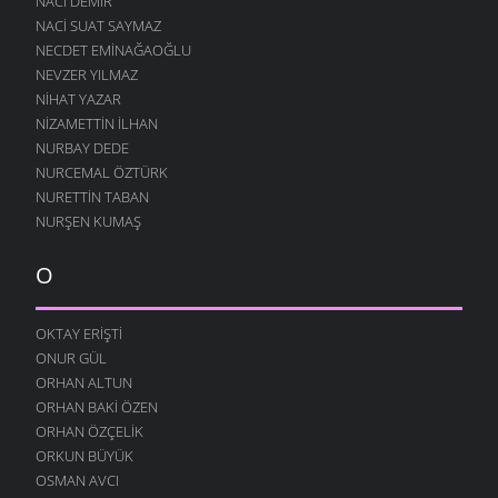
NACI DEMIR
ESKI GÜNLER
NACI SUAT SAYMAZ
10 AĞUSTOS 2004
NECDET EMINAĞAOĞLU
NEVZER YILMAZ
HE VALLAH
10 AĞUSTOS 2004
NIHAT YAZAR
NIZAMETTIN İLHAN
GEÇMIŞ ZAMAN OLURKI
NURBAY DEDE
10 AĞUSTOS 2004
NURCEMAL ÖZTÜRK
YAĞMURLU ŞIIR
NURETTIN TABAN
10 AĞUSTOS 2004
NURŞEN KUMAŞ
SITEM
10 AĞUSTOS 2004
O
YENIDEN
10 AĞUSTOS 2004
OKTAY ERIŞTI
ONUR GÜL
DILFEZ
24 TEMMUZ 2004
ORHAN ALTUN
ORHAN BAKI ÖZEN
ORHAN ÖZÇELIK
ORKUN BÜYÜK
OSMAN AVCI