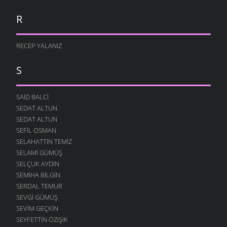
R
RECEP YALANIZ
S
SAID BALCI
SEDAT ALTUN
SEDAT ALTUN
SEFIL OSMAN
SELAHATTIN TEMIZ
SELAMI GÜMÜŞ
SELÇUK AYDIN
SEMIHA BILGIN
SERDAL TEMUR
SEVGI GÜMÜŞ
SEVIM GEÇKIN
SEYFETTIN ÖZIŞIK