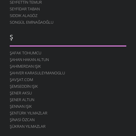
SEYFETTIN TEMUR
SEYFIDAR TABAN
SIDDIK ALAGÖZ
SONGÜL EMINAĞAOĞLU
Ş
ŞAFAK TOHUMCU
ŞAHAN HAKAN ALTUN
ŞAHIMERDAN IŞIK
ŞAHVER KARASULEYMANOGLU
ŞAVŞAT.COM
ŞEMSEDDIN IŞIK
ŞENER AKSU
ŞENER ALTUN
ŞENNAN IŞIK
ŞENTÜRK YILMAZLAR
ŞINASI ÖZCAN
ŞÜKRAN YILMAZLAR