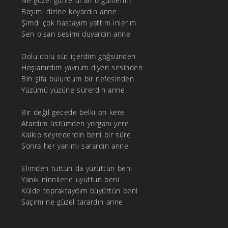
Ne güzel günlerdi ah o günlerim
Başımı dizine koyardın anne
Şimdi çok hastayım yattım inlerim
Sen olsan sesimi duyardın anne
Dolu dolu süt içerdim göğsünden
Hoşlanırdım yavrum diyen sesinden
Bin şifa bulurdum bir nefesinden
Yüzümü yüzüne sürerdin anne
Bir değil gecede belki on kere
Atardım üstümden yorganı yere
Kalkıp seyrederdin beni bir süre
Sonra her yanımı sarardın anne
Elimden tuttun da yürüttün beni
Yanık ninnilerle uyuttun beni
Külde topraktaydım büyüttün beni
Saçımı ne güzel tarardın anne