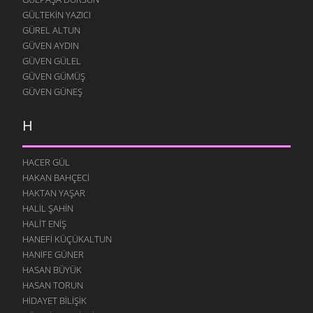
GÜLTEKIN YAZICI
MERAKLI MELAHAT
GÜREL ALTUN
12 AĞUSTOS 2004
GÜVEN AYDIN
HALK EĞITIMI
GÜVEN GÜLEL
12 AĞUSTOS 2004
GÜVEN GÜMÜŞ
HASTAHANEDE DURUM
GÜVEN GÜNEŞ
12 AĞUSTOS 2004
H
GIDIYORUZ
12 AĞUSTOS 2004
ÖZÜRLÜ YAŞAMAK
HACER GÜL
12 AĞUSTOS 2004
HAKAN BAHÇECI
HAKTAN YAŞAR
O YANA BU YANA
HALIL ŞAHIN
12 AĞUSTOS 2004
HALIT ENIŞ
SUÇU NEDIR
HANEFI KÜÇÜKALTUN
12 AĞUSTOS 2004
HANIFE GÜNER
ÖRÜMCEK
HASAN BÜYÜK
12 AĞUSTOS 2004
HASAN TORUN
HIDAYET BILIŞIK
NOKTALI ŞIIR