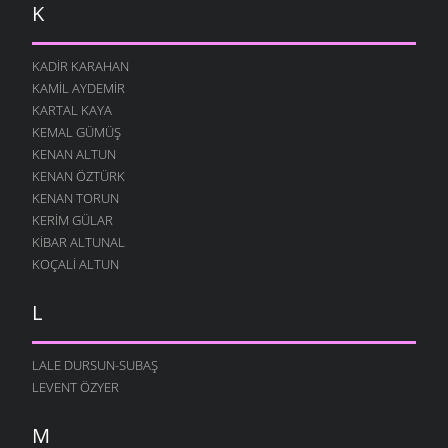
K
11 AĞUSTOS 2004
TABUT
KADIR KARAHAN
11 AĞUSTOS 2004
KAMIL AYDEMIR
EL ATIN
KARTAL KAYA
11 AĞUSTOS 2004
KEMAL GÜMÜŞ
MAHMUT
KENAN ALTUN
11 AĞUSTOS 2004
KENAN ÖZTÜRK
KENAN TORUN
GÖTÜR
11 AĞUSTOS 2004
KERIM GÜLAR
KIBAR ALTUNAL
E HANI
KOÇALI ALTUN
11 AĞUSTOS 2004
AV
L
11 AĞUSTOS 2004
ŞÜKÜRLER OLSUN
LALE DURSUN-SUBAŞ
11 AĞUSTOS 2004
LEVENT ÖZYER
YAKTI
11 AĞUSTOS 2004
M