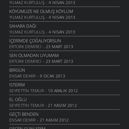
KADRIYE’M
YILMAZ KURTULUŞ
- 4 NISAN 2013
13 EKIM 2010
KÖYÜMÜZE NE OLMUŞ KÖYLÜM
BULAMADIM
YILMAZ KURTULUŞ
- 4 NISAN 2013
13 EKIM 2010
SAHARA DAĞI
DÖRT MEVSIM
YILMAZ KURTULUŞ
- 4 NISAN 2013
13 EKIM 2010
İÇERIMDE ÇOĞALIYORSUN
BUGÜN NAZLI YARI GÖRDÜM
ERTÜRK DEMIRCI
- 23 MART 2013
11 EKIM 2010
SEN OLMADAN UYUMAM
KURTULUŞ GÜNÜ
ERTÜRK DEMIRCI
- 23 MART 2013
11 EKIM 2010
BIRGÜN
ÇEVREMIZI KORUYALIM
ENSAR DEMIR
- 9 OCAK 2013
11 EKIM 2010
İSTERIM
CUMHURIYET
SEYFETTIN TEMUR
- 10 ARALIK 2012
9 EKIM 2010
EL OĞLU
HAYVANLAR
SEYFETTIN TEMUR
- 21 KASIM 2012
9 EKIM 2010
GEÇTI BENDEN
BEŞ DUYU
ENSAR DEMIR
- 21 KASIM 2012
9 EKIM 2010
GEÇEN GÜNLERIM