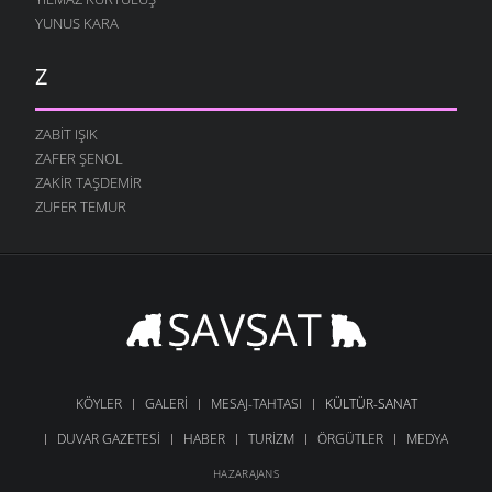
YUNUS KARA
Z
ZABIT IŞIK
ZAFER ŞENOL
ZAKIR TAŞDEMIR
ZUFER TEMUR
KÖYLER
GALERI
MESAJ-TAHTASI
KÜLTÜR-SANAT
DUVAR GAZETESI
HABER
TURIZM
ÖRGÜTLER
MEDYA
HAZARAJANS