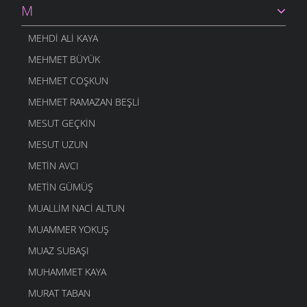
28 EYLÜL 2010
M
YAVRUM
MEHDI ALI KAYA
28 EYLÜL 2010
MEHMET BÜYÜK
HASTALIKLARDAN KORKMAM
25 EYLÜL 2010
MEHMET COŞKUN
BABACIĞIM
MEHMET RAMAZAN BEŞLI
25 EYLÜL 2010
MESUT GEÇKIN
AILEMIZ
MESUT UZUN
25 EYLÜL 2010
METIN AVCI
DÜNYA ÇOCUK GÜNÜ
24 EYLÜL 2010
METIN GÜMÜŞ
ÇOCUK
MUALLIM NACI ALTUN
24 EYLÜL 2010
MUAMMER YOKUŞ
SONBAHAR OYUNLARI
21 EYLÜL 2010
MUAZ SUBAŞI
YEŞILAY
MUHAMMET KAYA
21 EYLÜL 2010
MURAT TABAN
SONBAHAR