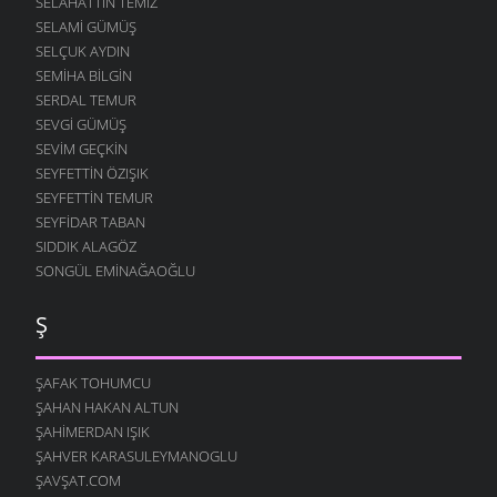
SELAHATTIN TEMIZ
SELAMI GÜMÜŞ
SELÇUK AYDIN
SEMIHA BILGIN
SERDAL TEMUR
SEVGI GÜMÜŞ
SEVIM GEÇKIN
SEYFETTIN ÖZIŞIK
SEYFETTIN TEMUR
SEYFIDAR TABAN
SIDDIK ALAGÖZ
SONGÜL EMINAĞAOĞLU
Ş
ŞAFAK TOHUMCU
ŞAHAN HAKAN ALTUN
ŞAHIMERDAN IŞIK
ŞAHVER KARASULEYMANOGLU
ŞAVŞAT.COM