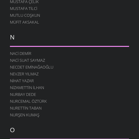
MUSTAFA ÇELIK
MUSTAFA TILCI
MUTLU COŞKUN
MÜFIT AKSAKAL
N
NACI DEMIR
NACI SUAT SAYMAZ
NECDET EMINAĞAOĞLU
NEVZER YILMAZ
NIHAT YAZAR
NIZAMETTIN İLHAN
NURBAY DEDE
NURCEMAL ÖZTÜRK
NURETTIN TABAN
NURŞEN KUMAŞ
O