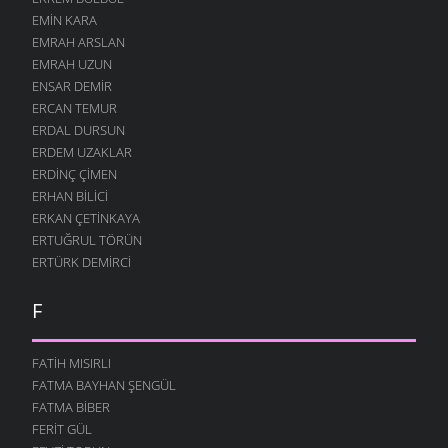
EMIN KARA
EMRAH ARSLAN
EMRAH UZUN
ENSAR DEMIR
ERCAN TEMUR
ERDAL DURSUN
ERDEM UZAKLAR
ERDINÇ ÇIMEN
ERHAN BILICI
ERKAN ÇETINKAYA
ERTUĞRUL TÖRÜN
ERTÜRK DEMIRCI
F
FATIH MISIRLI
FATMA BAYHAN ŞENGÜL
FATMA BIBER
FERIT GÜL