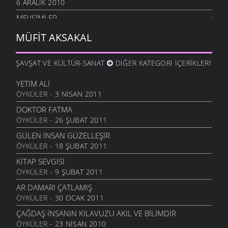
6 ARALIK 2010
MEVSIMLER
17 KASIM 2010
MÜFIT AKSAKAL
SEVGILIYE
17 KASIM 2010
ŞAVŞAT VE KÜLTÜR-SANAT
DIĞER KATEGORI İÇERIKLERI
YERLI MALI
17 KASIM 2010
YETIM ALI
ÖYKÜLER
- 3 NISAN 2011
BÜYÜK ATATÜRK
13 KASIM 2010
DOKTOR FATMA
ÖYKÜLER
- 26 ŞUBAT 2011
AĞAÇLARI KORUYALIM
13 KASIM 2010
GÜLEN İNSAN GÜZELLEŞIR
ÖYKÜLER
- 18 ŞUBAT 2011
CUMHURIYET
13 KASIM 2010
KITAP SEVGISI
ÖYKÜLER
- 9 ŞUBAT 2011
DEVLET DEDIĞIN
13 KASIM 2010
AR DAMARI ÇATLAMIŞ
ÖYKÜLER
- 30 OCAK 2011
KADER
2 KASIM 2010
ÇAĞDAŞ İNSANIN KILAVUZU AKIL VE BILIMDIR
ÖYKÜLER
- 23 NISAN 2010
TEMBEL ÖĞRENCI