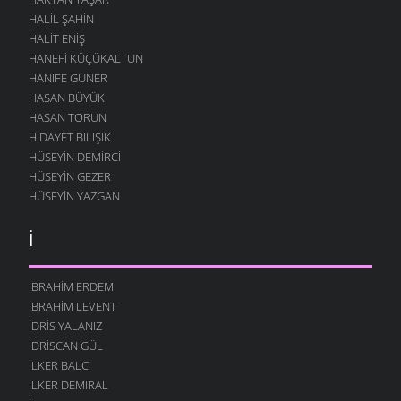
HALIL ŞAHIN
HALIT ENIŞ
HANEFI KÜÇÜKALTUN
HANIFE GÜNER
HASAN BÜYÜK
HASAN TORUN
HIDAYET BILIŞIK
HÜSEYIN DEMIRCI
HÜSEYIN GEZER
HÜSEYIN YAZGAN
İ
İBRAHIM ERDEM
İBRAHIM LEVENT
İDRIS YALANIZ
IDRISCAN GÜL
İLKER BALCI
İLKER DEMIRAL