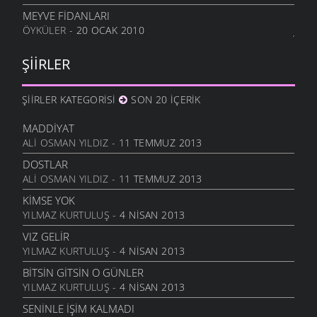
2 KASIM 2010
MEYVE FIDANLARI
ÖYKÜLER
- 20 OCAK 2010
KITAP
27 EKIM 2010
ŞIIRLER
GÜLSEREN
17 EKIM 2010
ŞIIRLER KATEGORISI
SON 20 İÇERIK
DEDEM
17 EKIM 2010
MADDIYAT
EVIN HALLERI
ALI OSMAN YILDIZ
- 11 TEMMUZ 2013
17 EKIM 2010
DOSTLAR
KÖŞE KAPMACA
ALI OSMAN YILDIZ
- 11 TEMMUZ 2013
15 EKIM 2010
KIMSE YOK
TAŞITLAR
YILMAZ KURTULUŞ
- 4 NISAN 2013
15 EKIM 2010
VIZ GELIR
O YARA MEKTUP
YILMAZ KURTULUŞ
- 4 NISAN 2013
13 EKIM 2010
BITSIN GITSIN O GÜNLER
VEFASIZ DOSTLAR
YILMAZ KURTULUŞ
- 4 NISAN 2013
13 EKIM 2010
SENINLE İŞIM KALMADI