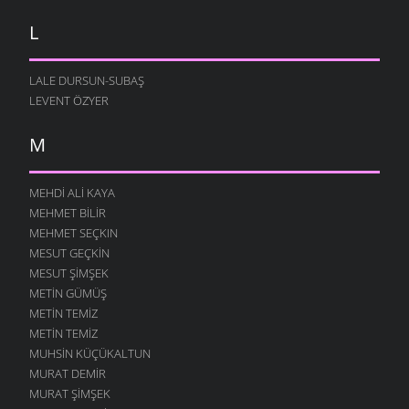
L
LALE DURSUN-SUBAŞ
LEVENT ÖZYER
M
MEHDI ALI KAYA
MEHMET BILIR
MEHMET SEÇKIN
MESUT GEÇKIN
MESUT ŞIMŞEK
METIN GÜMÜŞ
METIN TEMIZ
METIN TEMIZ
MUHSIN KÜÇÜKALTUN
MURAT DEMIR
MURAT ŞIMŞEK