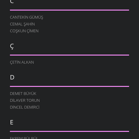
C
CANTEKIN GÜMÜŞ
CEMAL ŞAHIN
COŞKUN ÇIMEN
Ç
ÇETIN ALKAN
D
DEMET BÜYÜK
DILAVER TORUN
DINCEL DEMIRCI
E
EKREM BÜLBÜL