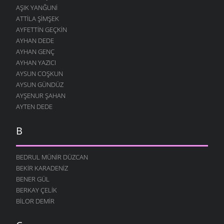
AŞIK YANĞUNI
ATTILA ŞIMŞEK
AYFETTIN GEÇKIN
AYHAN DEDE
AYHAN GENÇ
AYHAN YAZICI
AYSUN COŞKUN
AYSUN GÜNDÜZ
AYŞENUR ŞAHAN
AYTEN DEDE
B
BEDRUL MÜNIR DÜZCAN
BEKIR KARADENIZ
BENER GÜL
BERKAY ÇELIK
BILOR DEMIR