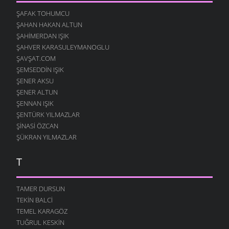
ŞAFAK TOHUMCU
ŞAHAN HAKAN ALTUN
ŞAHIMERDAN IŞIK
ŞAHVER KARASULEYMANOGLU
ŞAVŞAT.COM
ŞEMSEDDIN IŞIK
ŞENER AKSU
ŞENER ALTUN
ŞENNAN IŞIK
ŞENTÜRK YILMAZLAR
ŞINASI ÖZCAN
ŞÜKRAN YILMAZLAR
T
TAMER DURSUN
TEKIN BALCI
TEMEL KARAGÖZ
TUĞRUL KESKIN