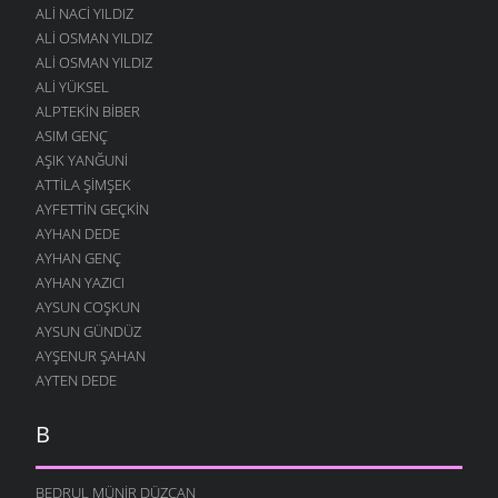
ALI NACI YILDIZ
ALI OSMAN YILDIZ
ALI OSMAN YILDIZ
ALI YÜKSEL
ALPTEKIN BIBER
ASIM GENÇ
AŞIK YANĞUNI
ATTILA ŞIMŞEK
AYFETTIN GEÇKIN
AYHAN DEDE
AYHAN GENÇ
AYHAN YAZICI
AYSUN COŞKUN
AYSUN GÜNDÜZ
AYŞENUR ŞAHAN
AYTEN DEDE
B
BEDRUL MÜNIR DÜZCAN