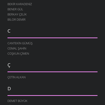
BEKIR KARADENIZ
BENER GÜL
BERKAY ÇELIK
BILOR DEMIR
C
CANTEKIN GÜMÜŞ
CEMAL ŞAHIN
COŞKUN ÇIMEN
Ç
ÇETIN ALKAN
D
DEMET BÜYÜK