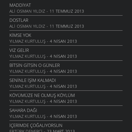
MADDIYAT
ARTVINLI YARIM VARDIR
ALI OSMAN YILDIZ
- 11 TEMMUZ 2013
14 TEMMUZ 2004
DOSTLAR
EYLÜLLE KANAYAN ARTVIN’IN YARALARINA AĞIT-2
ALI OSMAN YILDIZ
- 11 TEMMUZ 2013
14 TEMMUZ 2004
KIMSE YOK
MUTLULLUKTAN RANDEVÜ ALDIM
YILMAZ KURTULUŞ
- 4 NISAN 2013
14 TEMMUZ 2004
VIZ GELIR
İNSANA TÜRKÜ
YILMAZ KURTULUŞ
- 4 NISAN 2013
14 TEMMUZ 2004
BITSIN GITSIN O GÜNLER
YÜREĞIMIZDE GURBETLIĞIN BERBAT İZLERI
YILMAZ KURTULUŞ
- 4 NISAN 2013
14 TEMMUZ 2004
SENINLE İŞIM KALMADI
ÜLKEMIN DAĞLARI
YILMAZ KURTULUŞ
- 4 NISAN 2013
14 TEMMUZ 2004
KÖYÜMÜZE NE OLMUŞ KÖYLÜM
NEYE YARAR
YILMAZ KURTULUŞ
- 4 NISAN 2013
14 TEMMUZ 2004
SAHARA DAĞI
KAZANAN KIMDIR
YILMAZ KURTULUŞ
- 4 NISAN 2013
14 TEMMUZ 2004
İÇERIMDE ÇOĞALIYORSUN
DALSIZ TOMURCUK
ERTÜRK DEMIRCI
- 23 MART 2013