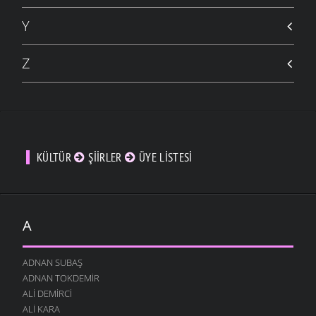
Y
Z
KÜLTÜR
ŞIIRLER
ÜYE LISTESI
A
ADNAN SUBAŞ
ADNAN TOKDEMIR
ALI DEMIRCI
ALI KARA