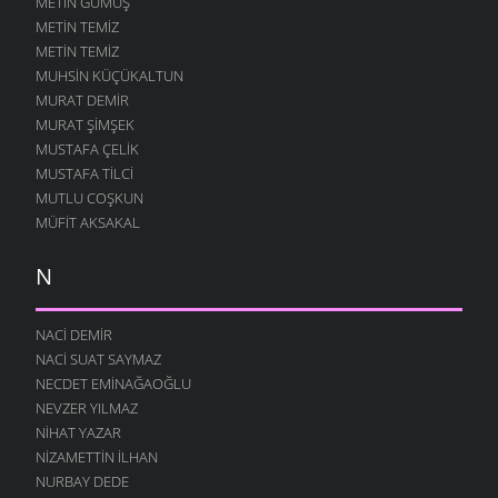
METIN GÜMÜŞ
METIN TEMIZ
METIN TEMIZ
MUHSIN KÜÇÜKALTUN
MURAT DEMIR
MURAT ŞIMŞEK
MUSTAFA ÇELIK
MUSTAFA TILCI
MUTLU COŞKUN
MÜFIT AKSAKAL
N
NACI DEMIR
NACI SUAT SAYMAZ
NECDET EMINAĞAOĞLU
NEVZER YILMAZ
NIHAT YAZAR
NIZAMETTIN İLHAN
NURBAY DEDE