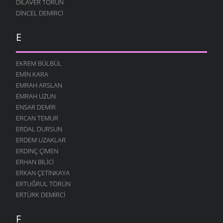
DILAVER TORUN
DINCEL DEMIRCI
E
EKREM BÜLBÜL
EMIN KARA
EMRAH ARSLAN
EMRAH UZUN
ENSAR DEMIR
ERCAN TEMUR
ERDAL DURSUN
ERDEM UZAKLAR
ERDINÇ ÇIMEN
ERHAN BILICI
ERKAN ÇETINKAYA
ERTUĞRUL TÖRÜN
ERTÜRK DEMIRCI
F