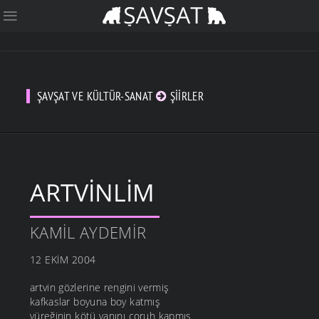
ŞAVŞAT VE KÜLTÜR-SANAT
ŞIIRLER
ARTVINLIM
KAMIL AYDEMIR
12 EKIM 2004
artvin gözlerine rengini vermiş
kafkaslar boyuna boy katmış
yüreğinin kötü yanını çoruh kapmış