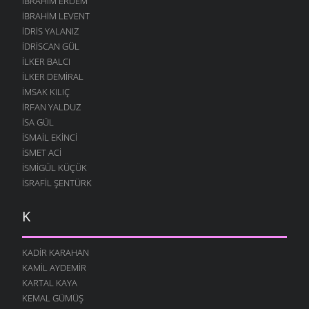
İBRAHIM ERDEM
İBRAHIM LEVENT
İDRIS YALANIZ
IDRISCAN GÜL
İLKER BALCI
İLKER DEMIRAL
İMSAK KILIÇ
İRFAN YALDUZ
ISA GÜL
ISMAIL EKINCI
İSMET ACI
İSMIGÜL KÜÇÜK
İSRAFIL ŞENTÜRK
K
KADIR KARAHAN
KAMIL AYDEMIR
KARTAL KAYA
KEMAL GÜMÜŞ