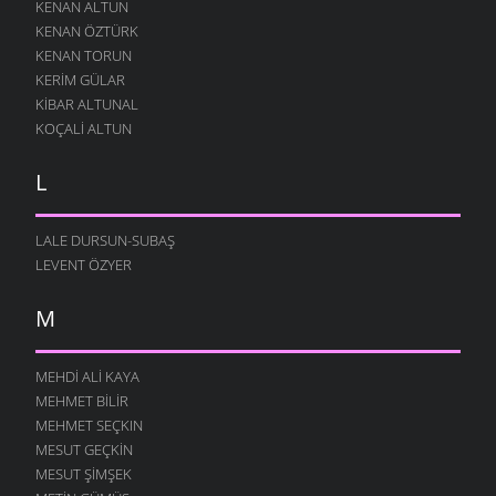
KENAN ALTUN
KENAN ÖZTÜRK
KENAN TORUN
KERIM GÜLAR
KIBAR ALTUNAL
KOÇALI ALTUN
L
LALE DURSUN-SUBAŞ
LEVENT ÖZYER
M
MEHDI ALI KAYA
MEHMET BILIR
MEHMET SEÇKIN
MESUT GEÇKIN
MESUT ŞIMŞEK