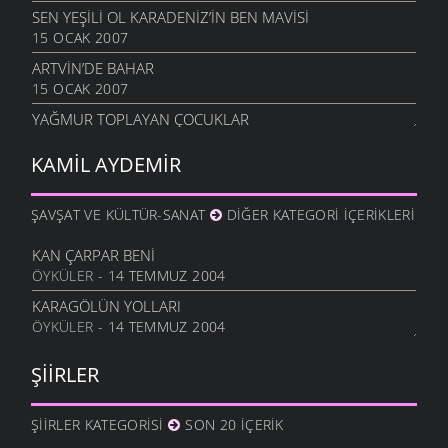
SEN YEŞILI OL KARADENIZ’IN BEN MAVISI
15 OCAK 2007
ARTVIN’DE BAHAR
15 OCAK 2007
YAĞMUR TOPLAYAN ÇOCUKLAR
15 OCAK 2007
KAMIL AYDEMIR
SEVDIĞIM KADINA SÖYLER MISIN İSTANBUL
25 ŞUBAT 2006
ŞAVŞAT VE KÜLTÜR-SANAT
DIĞER KATEGORI İÇERIKLERI
SAVAŞA GIDEN ASKERIN ANNESINE MEKTUBU
12 EKIM 2004
KAN ÇARPAR BENI
KARADENIZ ERKEKLERI
ÖYKÜLER
- 14 TEMMUZ 2004
12 EKIM 2004
KARAGÖLÜN YOLLARI
ARTVINLIM
ÖYKÜLER
- 14 TEMMUZ 2004
12 EKIM 2004
ŞIIRLER
YÜREĞIMI HANGI ŞAFAĞA BIRAKSAM
13 AĞUSTOS 2004
ŞIIRLER KATEGORISI
HOPADA YAŞAMAK
SON 20 İÇERIK
14 TEMMUZ 2004