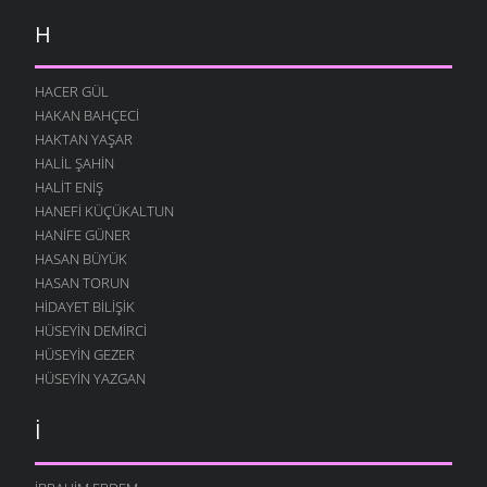
H
HACER GÜL
HAKAN BAHÇECI
HAKTAN YAŞAR
HALIL ŞAHIN
HALIT ENIŞ
HANEFI KÜÇÜKALTUN
HANIFE GÜNER
HASAN BÜYÜK
HASAN TORUN
HIDAYET BILIŞIK
HÜSEYIN DEMIRCI
HÜSEYIN GEZER
HÜSEYIN YAZGAN
İ