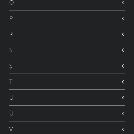
Ö
P
R
S
Ş
T
U
Ü
V