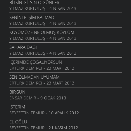
6 MART 2006
BITSIN GITSIN O GÜNLER
YILMAZ KURTULUŞ
- 4 NISAN 2013
NATAŞA
6 MART 2006
SENINLE İŞIM KALMADI
YILMAZ KURTULUŞ
- 4 NISAN 2013
ACABA
6 MART 2006
KÖYÜMÜZE NE OLMUŞ KÖYLÜM
YILMAZ KURTULUŞ
- 4 NISAN 2013
DOLUDUR
6 MART 2006
SAHARA DAĞI
YILMAZ KURTULUŞ
- 4 NISAN 2013
DAHASI VAR
6 MART 2006
İÇERIMDE ÇOĞALIYORSUN
ERTÜRK DEMIRCI
- 23 MART 2013
ÖĞRETMENI GÖR
6 MART 2006
SEN OLMADAN UYUMAM
ERTÜRK DEMIRCI
- 23 MART 2013
ÇORUH
6 MART 2006
BIRGÜN
ENSAR DEMIR
- 9 OCAK 2013
SANA MUHTACIM
6 MART 2006
İSTERIM
SEYFETTIN TEMUR
- 10 ARALIK 2012
KALMADI
6 MART 2006
EL OĞLU
SEYFETTIN TEMUR
- 21 KASIM 2012
DÖRT İŞLEM