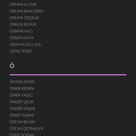
24 TEMMUZ 2004
ORHAN ALTUN
ORHAN BAKI ÖZEN
ORHAN ÖZÇELIK
ORKUN BÜYÜK
OSMAN AVCI
OSMAN KAYA
OZAN KUTLU GÜL
OZAN TEMIZ
Ö
ÖKTEM AYDIN
ÖMER ERDEM
ÖMER YAZICI
ÖNDER ÇELIK
ÖNDER YAŞAR
ÖNER YILMAZ
ÖZCAN BILGIN
ÖZCAN ÇETINKAYA
ÖZER DOĞAN