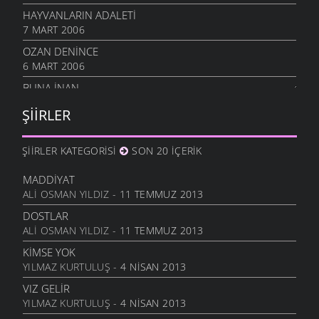
HAYVANLARIN ADALETI
7 MART 2006
OZAN DENINCE
6 MART 2006
BUNA İNAN
6 MART 2006
ŞIIRLER
NASIL OLUR
6 MART 2006
ŞIIRLER KATEGORISI
SON 20 İÇERIK
İHTIYAR İNSAN
6 MART 2006
MADDIYAT
ALI OSMAN YILDIZ
- 11 TEMMUZ 2013
SEVGI ÜSTÜNE
6 MART 2006
DOSTLAR
ALI OSMAN YILDIZ
- 11 TEMMUZ 2013
ANLATAMADIK
6 MART 2006
KIMSE YOK
YILMAZ KURTULUŞ
- 4 NISAN 2013
GEL
6 MART 2006
VIZ GELIR
YILMAZ KURTULUŞ
- 4 NISAN 2013
ANNE