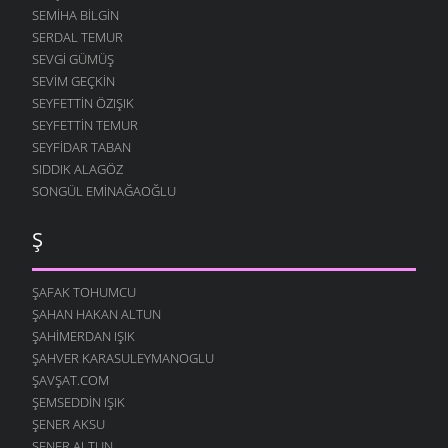
SEMIHA BILGIN
SERDAL TEMUR
SEVGI GÜMÜŞ
SEVIM GEÇKIN
SEYFETTIN ÖZIŞIK
SEYFETTIN TEMUR
SEYFIDAR TABAN
SIDDIK ALAGÖZ
SONGÜL EMINAĞAOĞLU
Ş
ŞAFAK TOHUMCU
ŞAHAN HAKAN ALTUN
ŞAHIMERDAN IŞIK
ŞAHVER KARASULEYMANOGLU
ŞAVŞAT.COM
ŞEMSEDDIN IŞIK
ŞENER AKSU
ŞENER ALTUN