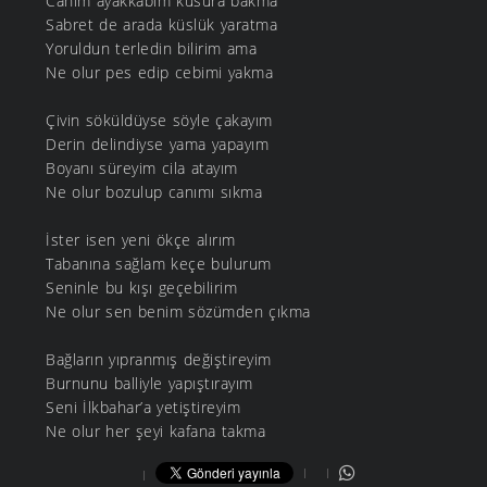
Canım ayakkabım kusura bakma
Sabret de arada küslük yaratma
Yoruldun terledin bilirim ama
Ne olur pes edip cebimi yakma
Çivin söküldüyse söyle çakayım
Derin delindiyse yama yapayım
Boyanı süreyim cila atayım
Ne olur bozulup canımı sıkma
İster isen yeni ökçe alırım
Tabanına sağlam keçe bulurum
Seninle bu kışı geçebilirim
Ne olur sen benim sözümden çıkma
Bağların yıpranmış değiştireyim
Burnunu balliyle yapıştırayım
Seni İlkbahar’a yetiştireyim
Ne olur her şeyi kafana takma