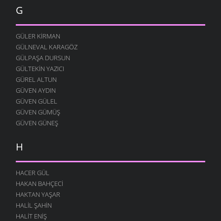
12 AĞUSTOS 2004
G
YOK YOK
12 AĞUSTOS 2004
GÜLER KIRMAN
FESTIVAL
GÜLNEVAL KARAGÖZ
12 AĞUSTOS 2004
GÜLPAŞA DURSUN
GÜLTEKIN YAZICI
MERAKLI MELAHAT
GÜREL ALTUN
12 AĞUSTOS 2004
GÜVEN AYDIN
HALK EĞITIMI
GÜVEN GÜLEL
12 AĞUSTOS 2004
GÜVEN GÜMÜŞ
HASTAHANEDE DURUM
GÜVEN GÜNEŞ
12 AĞUSTOS 2004
H
GIDIYORUZ
12 AĞUSTOS 2004
ÖZÜRLÜ YAŞAMAK
HACER GÜL
12 AĞUSTOS 2004
HAKAN BAHÇECI
HAKTAN YAŞAR
O YANA BU YANA
HALIL ŞAHIN
12 AĞUSTOS 2004
HALIT ENIŞ