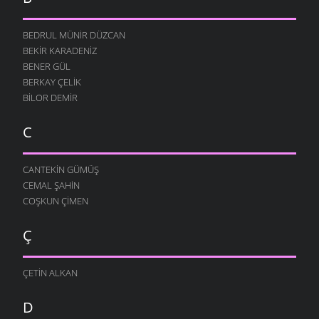
GELININ KAYNANAYA CEVABI
7 MART 2010
BEDRUL MÜNIR DÜZCAN
BAKAR AĞLARIM
BEKIR KARADENIZ
2 MART 2010
BENER GÜL
DÖRT DUVAR SENI BEKLER
BERKAY ÇELIK
28 ŞUBAT 2010
BILOR DEMIR
ARTVINLI
C
20 ŞUBAT 2010
KIMLER AĞLAR
16 ŞUBAT 2010
CANTEKIN GÜMÜŞ
CEMAL ŞAHIN
GERI DURSUN
COŞKUN ÇIMEN
13 ŞUBAT 2010
GÖRECEĞIZ DAHA
Ç
13 ŞUBAT 2010
NE DIYEYIM GELIN SANA
ÇETIN ALKAN
7 ŞUBAT 2010
NELER SÖYLERSIN
D
5 ŞUBAT 2010