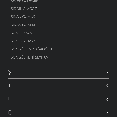
SEZER ÖZDEMIR
ARTVINIM
SIDDIK ALAGÖZ
12 EKIM 2010
SINAN GÜMÜŞ
AĞLAYAMIYORUM
SINAN GÜNERI
8 EKIM 2010
SONER KAYA
GÜLMEDIK BIZ
26 EYLÜL 2010
SONER YILMAZ
KUTLU OLSUN
SONGÜL EMINAĞAOĞLU
9 EYLÜL 2010
SONGÜL YENI SEYHAN
ARSIYAN YAYLASI
29 AĞUSTOS 2010
Ş
DIYEMEDIM
4 AĞUSTOS 2010
T
SORAR BU MILLET
26 TEMMUZ 2010
U
DERIM
18 TEMMUZ 2010
Ü
BEN BUYUM