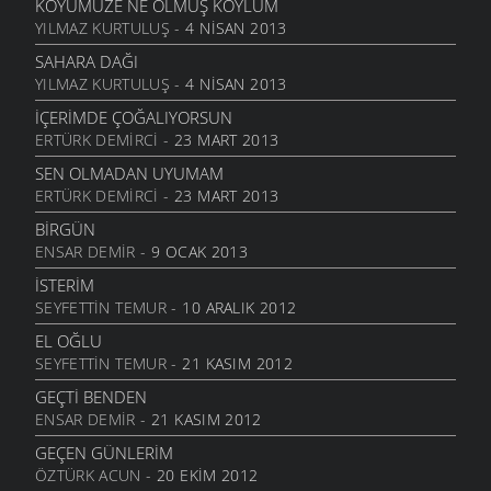
KÖYÜMÜZE NE OLMUŞ KÖYLÜM
ALDIRMA GÜLÜM
YILMAZ KURTULUŞ
- 4 NISAN 2013
13 AĞUSTOS 2011
SAHARA DAĞI
BENDE VARIM
YILMAZ KURTULUŞ
- 4 NISAN 2013
24 TEMMUZ 2011
İÇERIMDE ÇOĞALIYORSUN
SARI KIZ
ERTÜRK DEMIRCI
- 23 MART 2013
16 TEMMUZ 2011
SEN OLMADAN UYUMAM
GELIN CANLAR
ERTÜRK DEMIRCI
- 23 MART 2013
3 TEMMUZ 2011
BIRGÜN
ARTVINIM II
ENSAR DEMIR
- 9 OCAK 2013
29 HAZIRAN 2011
İSTERIM
İNANMIŞTIN
SEYFETTIN TEMUR
- 10 ARALIK 2012
26 HAZIRAN 2011
EL OĞLU
MANILER
SEYFETTIN TEMUR
- 21 KASIM 2012
10 HAZIRAN 2011
GEÇTI BENDEN
SÜRDÜM ATIMI
ENSAR DEMIR
- 21 KASIM 2012
3 HAZIRAN 2011
GEÇEN GÜNLERIM
ARKADAŞ
ÖZTÜRK ACUN
- 20 EKIM 2012