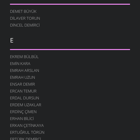
GELIRIM ŞAVŞATIM
DEMET BÜYÜK
30 OCAK 2010
DILAVER TORUN
UNUTULDU DIYENLERE
DINCEL DEMIRCI
25 OCAK 2010
ARTVIN İNSANIYIZ
E
23 OCAK 2010
SULAR SAĞLASIN
EKREM BÜLBÜL
22 OCAK 2010
EMIN KARA
AYRIM YAPMAK NIYE
EMRAH ARSLAN
12 OCAK 2010
EMRAH UZUN
ENSAR DEMIR
DERELER ÖZGÜR AKSIN
ERCAN TEMUR
5 OCAK 2010
ERDAL DURSUN
SERMAYE GELDI
ERDEM UZAKLAR
3 OCAK 2010
ERDINÇ ÇIMEN
HAL BOZUK
ERHAN BILICI
29 ARALIK 2009
ERKAN ÇETINKAYA
ERTUĞRUL TÖRÜN
YAZMAZ KALEM NERDESIN
ERTÜRK DEMIRCI