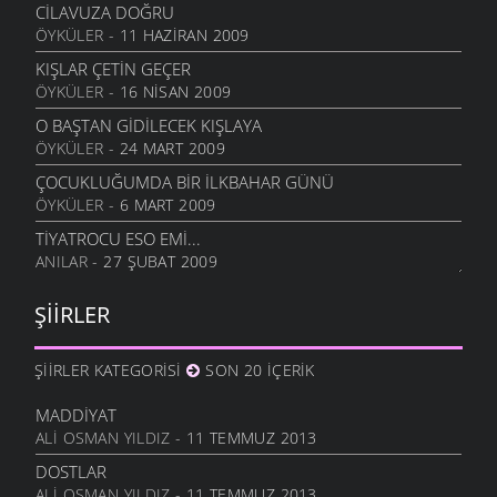
16 KASIM 2009
CILAVUZA DOĞRU
ÖYKÜLER
- 11 HAZIRAN 2009
SORGU
3 KASIM 2009
KIŞLAR ÇETIN GEÇER
ÖYKÜLER
- 16 NISAN 2009
UMUTSUZLUK
3 KASIM 2009
O BAŞTAN GIDILECEK KIŞLAYA
ÖYKÜLER
- 24 MART 2009
ÇORUH
23 EKIM 2009
ÇOCUKLUĞUMDA BIR İLKBAHAR GÜNÜ
ÖYKÜLER
- 6 MART 2009
RUHUMDAKI BOŞLUK
23 EKIM 2009
TIYATROCU ESO EMI...
ANILAR
- 27 ŞUBAT 2009
İYI KI VARSIN KÖYÜM
3 EYLÜL 2009
ŞIIRLER
GEL GÖR KI
3 EYLÜL 2009
ŞIIRLER KATEGORISI
SON 20 İÇERIK
ZANNETME
29 HAZIRAN 2009
MADDIYAT
KÖYÜMÜZ
ALI OSMAN YILDIZ
- 11 TEMMUZ 2013
29 MAYIS 2009
DOSTLAR
ISSIZ
ALI OSMAN YILDIZ
- 11 TEMMUZ 2013