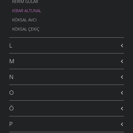
KERIM GÜLAR
KIBAR ALTUNAL
KÖKSAL AVCI
KÖKSAL ÇEKIÇ
L
M
N
O
Ö
P