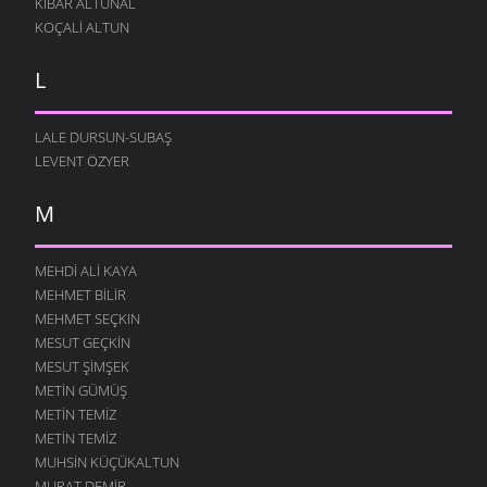
KIBAR ALTUNAL
KOÇALI ALTUN
L
LALE DURSUN-SUBAŞ
LEVENT ÖZYER
M
MEHDI ALI KAYA
MEHMET BILIR
MEHMET SEÇKIN
MESUT GEÇKIN
MESUT ŞIMŞEK
METIN GÜMÜŞ
METIN TEMIZ
METIN TEMIZ
MUHSIN KÜÇÜKALTUN
MURAT DEMIR