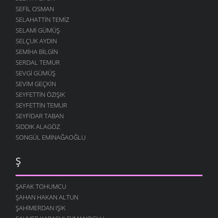
SEFIL OSMAN
SELAHATTIN TEMIZ
SELAMI GÜMÜŞ
SELÇUK AYDIN
SEMIHA BILGIN
SERDAL TEMUR
SEVGI GÜMÜŞ
SEVIM GEÇKIN
SEYFETTIN ÖZIŞIK
SEYFETTIN TEMUR
SEYFIDAR TABAN
SIDDIK ALAGÖZ
SONGÜL EMINAĞAOĞLU
Ş
ŞAFAK TOHUMCU
ŞAHAN HAKAN ALTUN
ŞAHIMERDAN IŞIK