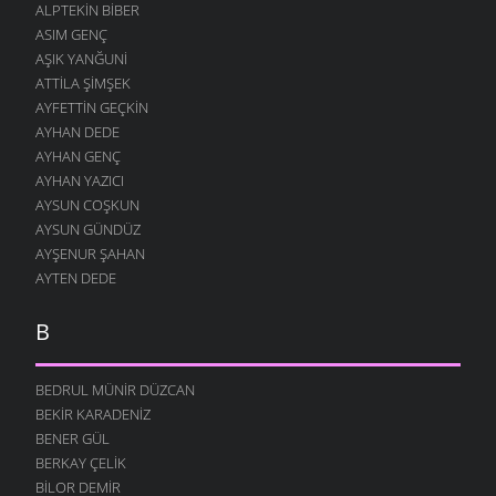
ALPTEKIN BIBER
ASIM GENÇ
AŞIK YANĞUNI
ATTILA ŞIMŞEK
AYFETTIN GEÇKIN
AYHAN DEDE
AYHAN GENÇ
AYHAN YAZICI
AYSUN COŞKUN
AYSUN GÜNDÜZ
AYŞENUR ŞAHAN
AYTEN DEDE
B
BEDRUL MÜNIR DÜZCAN
BEKIR KARADENIZ
BENER GÜL
BERKAY ÇELIK
BILOR DEMIR