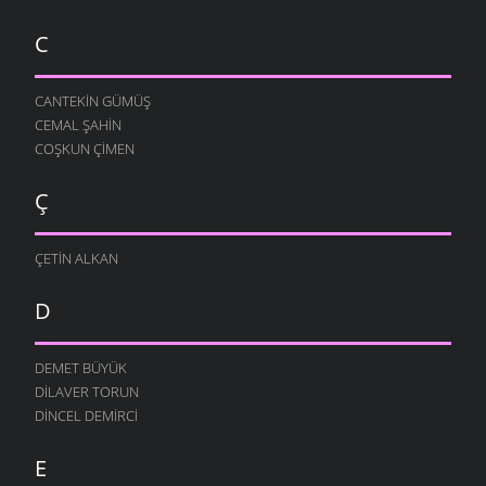
C
CANTEKIN GÜMÜŞ
CEMAL ŞAHIN
COŞKUN ÇIMEN
Ç
ÇETIN ALKAN
D
DEMET BÜYÜK
DILAVER TORUN
DINCEL DEMIRCI
E