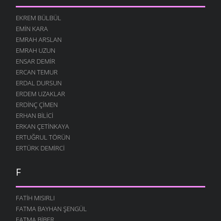
EKREM BÜLBÜL
EMIN KARA
EMRAH ARSLAN
EMRAH UZUN
ENSAR DEMIR
ERCAN TEMUR
ERDAL DURSUN
ERDEM UZAKLAR
ERDINÇ ÇIMEN
ERHAN BILICI
ERKAN ÇETINKAYA
ERTUĞRUL TÖRÜN
ERTÜRK DEMIRCI
F
FATIH MISIRLI
FATMA BAYHAN ŞENGÜL
FATMA BIBER