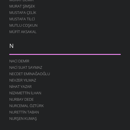
MURAT ŞIMŞEK
MUSTAFA ÇELIK
MUSTAFA TILCI
MUTLU COŞKUN
MÜFIT AKSAKAL
N
NACI DEMIR
NACI SUAT SAYMAZ
NECDET EMINAĞAOĞLU
NEVZER YILMAZ
NIHAT YAZAR
NIZAMETTIN İLHAN
NURBAY DEDE
NURCEMAL ÖZTÜRK
NURETTIN TABAN
NURŞEN KUMAŞ