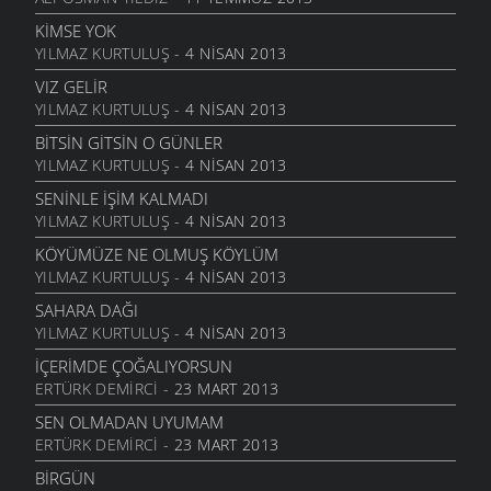
29 MAYIS 2009
KIMSE YOK
ANNECIĞIM
YILMAZ KURTULUŞ
- 4 NISAN 2013
11 MAYIS 2009
VIZ GELIR
MEKTUP
YILMAZ KURTULUŞ
- 4 NISAN 2013
8 MAYIS 2009
BITSIN GITSIN O GÜNLER
BEBEĞIM
YILMAZ KURTULUŞ
- 4 NISAN 2013
27 NISAN 2009
SENINLE İŞIM KALMADI
GEL YETERKI
YILMAZ KURTULUŞ
- 4 NISAN 2013
27 NISAN 2009
KÖYÜMÜZE NE OLMUŞ KÖYLÜM
ANADOLU
YILMAZ KURTULUŞ
- 4 NISAN 2013
16 NISAN 2009
SAHARA DAĞI
SITEMKAR
YILMAZ KURTULUŞ
- 4 NISAN 2013
16 NISAN 2009
İÇERIMDE ÇOĞALIYORSUN
MEZARLIK KUŞLARI
ERTÜRK DEMIRCI
- 23 MART 2013
31 MART 2009
SEN OLMADAN UYUMAM
MEDENIYET IÇIN INDILER ŞEHIRE
ERTÜRK DEMIRCI
- 23 MART 2013
30 MART 2009
BIRGÜN