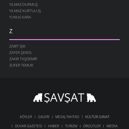
YILMAZ DURMUŞ
YILMAZ KURTULUŞ
YUNUS KARA
Z
ZABIT IŞIK
ZAFER ŞENOL
ZAKIR TAŞDEMIR
ZUFER TEMUR
KÖYLER
GALERI
MESAJ-TAHTASI
KÜLTÜR-SANAT
DUVAR GAZETESI
HABER
TURIZM
ÖRGÜTLER
MEDYA