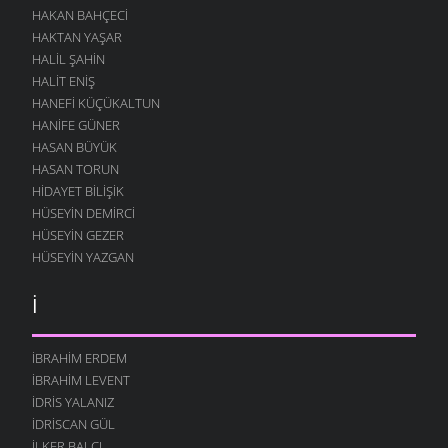
HAKAN BAHÇECI
HAKTAN YAŞAR
HALIL ŞAHIN
HALIT ENIŞ
HANEFI KÜÇÜKALTUN
HANIFE GÜNER
HASAN BÜYÜK
HASAN TORUN
HIDAYET BILIŞIK
HÜSEYIN DEMIRCI
HÜSEYIN GEZER
HÜSEYIN YAZGAN
İ
İBRAHIM ERDEM
İBRAHIM LEVENT
İDRIS YALANIZ
IDRISCAN GÜL
İLKER BALCI