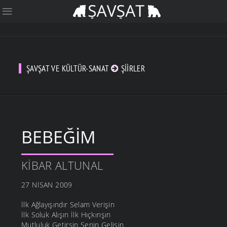
ŞAVŞAT VE KÜLTÜR-SANAT
ŞIIRLER
BEBEĞIM
KIBAR ALTUNAL
27 NISAN 2009
İlk Ağlayışındır Selam Verişin
İlk Soluk Alışın İlk Hıçkırışın
Mutluluk Getirsin Senin Gelişin