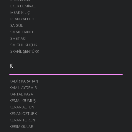
İLKER DEMIRAL
İMSAK KILIÇ
İRFAN YALDUZ
ISA GÜL
ISMAIL EKINCI
İSMET ACI
İSMIGÜL KÜÇÜK
İSRAFIL ŞENTÜRK
K
KADIR KARAHAN
KAMIL AYDEMIR
KARTAL KAYA
KEMAL GÜMÜŞ
KENAN ALTUN
KENAN ÖZTÜRK
KENAN TORUN
KERIM GÜLAR