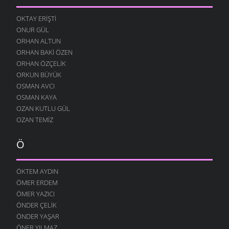
YENIDEN
10 AĞUSTOS 2004
OKTAY ERIŞTI
ONUR GÜL
DILFEZ
24 TEMMUZ 2004
ORHAN ALTUN
ORHAN BAKI ÖZEN
ORHAN ÖZÇELIK
ORKUN BÜYÜK
OSMAN AVCI
OSMAN KAYA
OZAN KUTLU GÜL
OZAN TEMIZ
Ö
ÖKTEM AYDIN
ÖMER ERDEM
ÖMER YAZICI
ÖNDER ÇELIK
ÖNDER YAŞAR
ÖNER YILMAZ