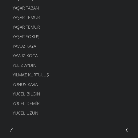
DOST BİLDİKLERİM
4 MART 2006
YAŞAR TABAN
ŞAVŞETLİNIN GELENEGİ
YAŞAR TEMUR
4 MART 2006
YAŞAR TEMUR
DUDAK
YAŞAR YOKUŞ
4 MART 2006
YAVUZ KAYA
GEL ÖĞRETMENE
4 MART 2006
YAVUZ KOCA
YANDIM
YELIZ AYDIN
4 MART 2006
YILMAZ KURTULUŞ
AYAKKABIMA
YUNUS KARA
4 MART 2006
YÜCEL BILGIN
Mİ Kİ
4 MART 2006
YÜCEL DEMIR
O ZAMAN BUYUR
YÜCEL UZUN
4 MART 2006
ARTVIN
Z
4 MART 2006