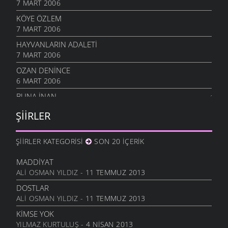
7 MART 2006
KÖYE ÖZLEM
7 MART 2006
HAYVANLARIN ADALETI
7 MART 2006
OZAN DENINCE
6 MART 2006
BUNA İNAN
6 MART 2006
ŞIIRLER
NASIL OLUR
6 MART 2006
ŞIIRLER KATEGORISI
SON 20 İÇERIK
İHTIYAR İNSAN
6 MART 2006
MADDIYAT
ALI OSMAN YILDIZ
- 11 TEMMUZ 2013
SEVGI ÜSTÜNE
6 MART 2006
DOSTLAR
ALI OSMAN YILDIZ
- 11 TEMMUZ 2013
ANLATAMADIK
6 MART 2006
KIMSE YOK
YILMAZ KURTULUŞ
- 4 NISAN 2013
GEL