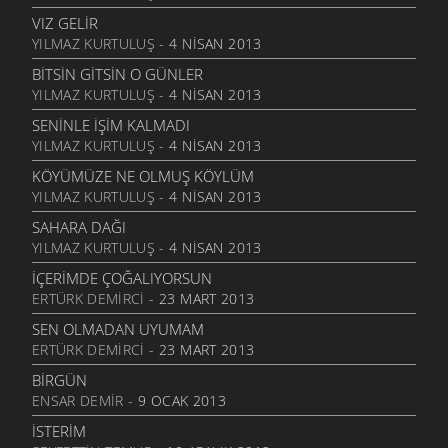
6 MART 2006
VIZ GELIR
YILMAZ KURTULUŞ
- 4 NISAN 2013
ANNE
6 MART 2006
BITSIN GITSIN O GÜNLER
YILMAZ KURTULUŞ
- 4 NISAN 2013
NATAŞA
6 MART 2006
SENINLE İŞIM KALMADI
YILMAZ KURTULUŞ
- 4 NISAN 2013
ACABA
6 MART 2006
KÖYÜMÜZE NE OLMUŞ KÖYLÜM
YILMAZ KURTULUŞ
- 4 NISAN 2013
DOLUDUR
6 MART 2006
SAHARA DAĞI
YILMAZ KURTULUŞ
- 4 NISAN 2013
DAHASI VAR
6 MART 2006
İÇERIMDE ÇOĞALIYORSUN
ERTÜRK DEMIRCI
- 23 MART 2013
ÖĞRETMENI GÖR
6 MART 2006
SEN OLMADAN UYUMAM
ERTÜRK DEMIRCI
- 23 MART 2013
ÇORUH
6 MART 2006
BIRGÜN
ENSAR DEMIR
- 9 OCAK 2013
SANA MUHTACIM
6 MART 2006
İSTERIM