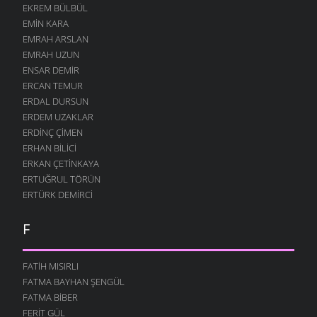
EKREM BÜLBÜL
13 AĞUSTOS 2004
EMIN KARA
SEN NIYE
EMRAH ARSLAN
12 AĞUSTOS 2004
EMRAH UZUN
NE GÜZELDIR
ENSAR DEMIR
12 AĞUSTOS 2004
ERCAN TEMUR
ERDAL DURSUN
KARIŞTIN
ERDEM UZAKLAR
12 AĞUSTOS 2004
ERDINÇ ÇIMEN
BÖYLE GITMEZ KI
ERHAN BILICI
12 AĞUSTOS 2004
ERKAN ÇETINKAYA
GÖZLERIM
ERTUĞRUL TÖRÜN
12 AĞUSTOS 2004
ERTÜRK DEMIRCI
ANNELER GÜNÜ
F
12 AĞUSTOS 2004
BOĞA DESTANI
12 AĞUSTOS 2004
FATIH MISIRLI
FATMA BAYHAN ŞENGÜL
İŞGÜZAR BABA
FATMA BIBER
12 AĞUSTOS 2004
FERIT GÜL