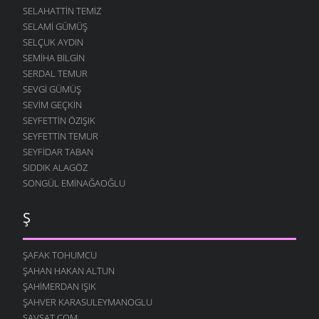
SELAHATTIN TEMIZ
SELAMI GÜMÜŞ
SELÇUK AYDIN
SEMIHA BILGIN
SERDAL TEMUR
SEVGI GÜMÜŞ
SEVIM GEÇKIN
SEYFETTIN ÖZIŞIK
SEYFETTIN TEMUR
SEYFIDAR TABAN
SIDDIK ALAGÖZ
SONGÜL EMINAĞAOĞLU
Ş
ŞAFAK TOHUMCU
ŞAHAN HAKAN ALTUN
ŞAHIMERDAN IŞIK
ŞAHVER KARASULEYMANOGLU
ŞAVŞAT.COM