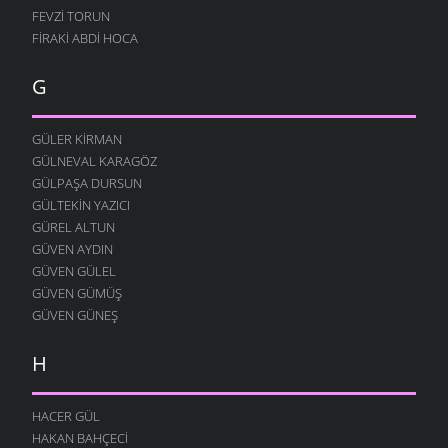
MURTEZ
FEVZI TORUN
12 AĞUSTOS 2004
FIRAKI ABDI HOCA
DOLAŞIYORUZ
12 AĞUSTOS 2004
G
YOK YOK
12 AĞUSTOS 2004
GÜLER KIRMAN
FESTIVAL
GÜLNEVAL KARAGÖZ
12 AĞUSTOS 2004
GÜLPAŞA DURSUN
GÜLTEKIN YAZICI
MERAKLI MELAHAT
GÜREL ALTUN
12 AĞUSTOS 2004
GÜVEN AYDIN
HALK EĞITIMI
GÜVEN GÜLEL
12 AĞUSTOS 2004
GÜVEN GÜMÜŞ
HASTAHANEDE DURUM
GÜVEN GÜNEŞ
12 AĞUSTOS 2004
H
GIDIYORUZ
12 AĞUSTOS 2004
ÖZÜRLÜ YAŞAMAK
HACER GÜL
12 AĞUSTOS 2004
HAKAN BAHÇECI