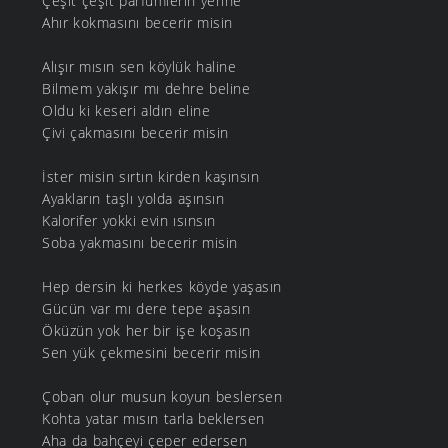
Çeşit çeşit parfümlerin yerine
Ahır kokmasını becerir misin
Alışır mısın sen köylük haline
Bilmem yakışır mı dehre beline
Oldu ki keseri aldın eline
Çivi çakmasını becerir misin
İster misin sırtın kirden kaşınsın
Ayakların taşlı yolda aşınsın
Kalorifer yokki evin ısınsın
Soba yakmasını becerir misin
Hep dersin ki herkes köyde yaşasın
Gücün var mı dere tepe aşasın
Öküzün yok her bir işe koşasın
Sen yük çekmesini becerir misin
Çoban olur musun koyun beslersen
Kohta yatar mısın tarla beklersen
Aha da bahçeyi çeper edersen