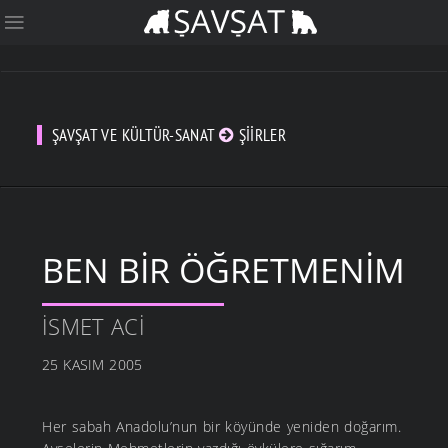
ŞAVŞAT VE KÜLTÜR-SANAT
ŞIIRLER
BEN BİR ÖĞRETMENİM
İSMET ACI
25 KASIM 2005
Her sabah Anadolu’nun bir köyünde yeniden doğarım.