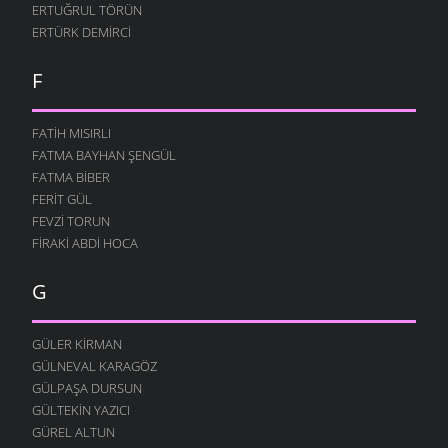
ERTUĞRUL TÖRÜN
ERTÜRK DEMIRCI
F
FATIH MISIRLI
FATMA BAYHAN ŞENGÜL
FATMA BIBER
FERIT GÜL
FEVZI TORUN
FIRAKI ABDI HOCA
G
GÜLER KIRMAN
GÜLNEVAL KARAGÖZ
GÜLPAŞA DURSUN
GÜLTEKIN YAZICI
GÜREL ALTUN