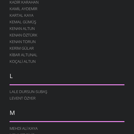
KADIR KARAHAN
KAMIL AYDEMIR
KARTAL KAYA
KEMAL GÜMÜŞ
KENAN ALTUN
KENAN ÖZTÜRK
KENAN TORUN
KERIM GÜLAR
KIBAR ALTUNAL
KOÇALI ALTUN
L
LALE DURSUN-SUBAŞ
LEVENT ÖZYER
M
MEHDI ALI KAYA