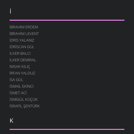
İ
İBRAHIM ERDEM
İBRAHIM LEVENT
İDRIS YALANIZ
IDRISCAN GÜL
İLKER BALCI
İLKER DEMIRAL
İMSAK KILIÇ
İRFAN YALDUZ
ISA GÜL
ISMAIL EKINCI
İSMET ACI
İSMIGÜL KÜÇÜK
İSRAFIL ŞENTÜRK
K