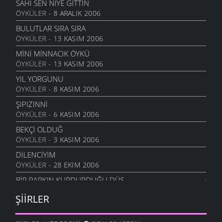
SAHI SEN NIYE GITTIN
ÖYKÜLER
- 8 ARALIK 2006
UMUT TRENI
16 MAYIS 2006
BULUTLAR SIRA SIRA
ÖYKÜLER
- 13 KASIM 2006
GÖÇSEL SÖYLEŞI
16 MAYIS 2006
MINI MINNACIK ÖYKÜ
ÖYKÜLER
- 13 KASIM 2006
MOR DÜŞLER
16 MAYIS 2006
YIL YORGUNU
ÖYKÜLER
- 8 KASIM 2006
BİR KADEH ŞARABA GİBİ
13 MAYIS 2006
ŞIPIZINNI
ÖYKÜLER
- 6 KASIM 2006
SENI SEVMEKTEN KORKMUYORUM
5 MAYIS 2006
BEKÇI OLDUĞ
ÖYKÜLER
- 3 KASIM 2006
İSYAN EDIYOR
5 MAYIS 2006
DİLENCİYİM
ÖYKÜLER
- 28 EKIM 2006
BIR DIYARDAYIZ
5 MAYIS 2006
BIR PARKIN KURDURDUĞU DÜŞ
ÖYKÜLER
- 6 EKIM 2006
DEDİM DEDİLER
ŞIIRLER
23 NISAN 2006
SEN BARİ GİTME OĞUL
ÖYKÜLER
- 17 AĞUSTOS 2006
O ÇOCUK