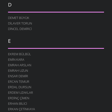
D
DEMET BÜYÜK
DILAVER TORUN
DINCEL DEMIRCI
E
EKREM BÜLBÜL
EMIN KARA
EMRAH ARSLAN
EMRAH UZUN
ENSAR DEMIR
ERCAN TEMUR
ERDAL DURSUN
ERDEM UZAKLAR
ERDINÇ ÇIMEN
ERHAN BILICI
ERKAN ÇETINKAYA