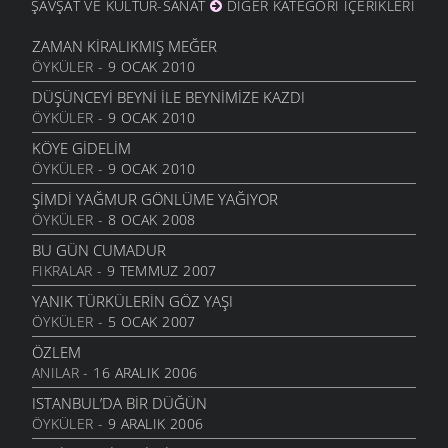
ŞAVŞAT VE KÜLTÜR-SANAT
DIĞER KATEGORI İÇERIKLERI
SEVEMEM
13 HAZIRAN 2006
ZAMAN KIRALIKMIŞ MEĞER
ÖYKÜLER
- 9 OCAK 2010
DÖNELIM
13 HAZIRAN 2006
DÜŞÜNCEYI BEYNI İLE BEYNIMIZE KAZDI
ÖYKÜLER
- 9 OCAK 2010
İKI ÇIPLAK
13 HAZIRAN 2006
KÖYE GIDELIM
ÖYKÜLER
- 9 OCAK 2010
ANLAYAMADIM
13 HAZIRAN 2006
ŞIMDI YAĞMUR GÖNLÜME YAĞIYOR
ÖYKÜLER
- 8 OCAK 2008
TEZAT
13 HAZIRAN 2006
BU GÜN CUMADUR
FIKRALAR
- 9 TEMMUZ 2007
ÇEKERIZ
2 HAZIRAN 2006
YANIK TÜRKÜLERIN GÖZ YAŞI
ÖYKÜLER
- 5 OCAK 2007
GURBET
25 MAYIS 2006
ÖZLEM
ANILAR
- 16 ARALIK 2006
YOKSULLUK
24 MAYIS 2006
ISTANBUL’DA BIR DÜĞÜN
ÖYKÜLER
- 9 ARALIK 2006
MEMLEKET HASRETI
24 MAYIS 2006