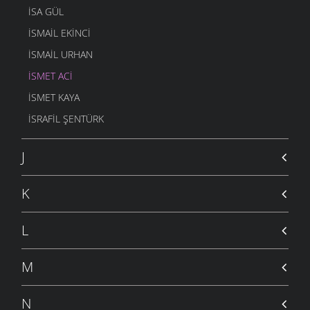
ISA GÜL
ISMAIL EKINCI
İSMAIL URHAN
İSMET ACI
ISMET KAYA
İSRAFIL ŞENTÜRK
J
K
L
M
N