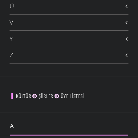
Ü
V
Y
Z
KÜLTÜR
ŞIIRLER
ÜYE LISTESI
A