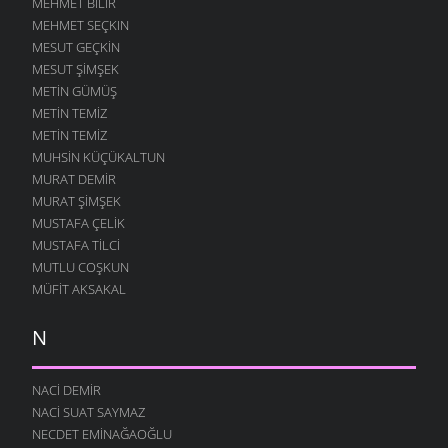
MEHMET BILIR
MEHMET SEÇKIN
MESUT GEÇKIN
MESUT ŞIMŞEK
METIN GÜMÜŞ
METIN TEMIZ
METIN TEMIZ
MUHSIN KÜÇÜKALTUN
MURAT DEMIR
MURAT ŞIMŞEK
MUSTAFA ÇELIK
MUSTAFA TILCI
MUTLU COŞKUN
MÜFIT AKSAKAL
N
NACI DEMIR
NACI SUAT SAYMAZ
NECDET EMINAĞAOĞLU