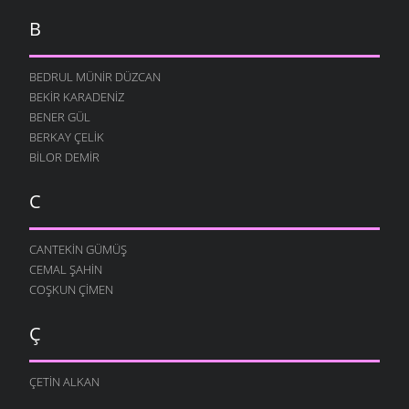
B
BEDRUL MÜNIR DÜZCAN
BEKIR KARADENIZ
BENER GÜL
BERKAY ÇELIK
BILOR DEMIR
C
CANTEKIN GÜMÜŞ
CEMAL ŞAHIN
COŞKUN ÇIMEN
Ç
ÇETIN ALKAN