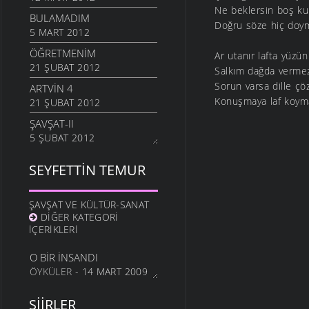
Ne beklersin boş k
BULAMADIM
Doğru söze hiç doy
5 MART 2012
ÖĞRETMENIM
Ar utanır lafta yüzün
21 ŞUBAT 2012
Salkım dağda verme
Sorun varsa dille çö
ARTVIN 4
Konuşmaya laf koym
21 ŞUBAT 2012
ŞAVŞAT-II
5 ŞUBAT 2012
ŞAVŞATIM
SEYFETTIN TEMUR
25 OCAK 2012
METINE
ŞAVŞAT VE KÜLTÜR-SANAT
17 OCAK 2012
DIĞER KATEGORI
HALA OĞLU
İÇERIKLERI
31 ARALIK 2011
O BIR İNSANDI
NE OLUR OĞUL
ÖYKÜLER
- 14 MART 2009
20 ARALIK 2011
DURDUM
ŞIIRLER