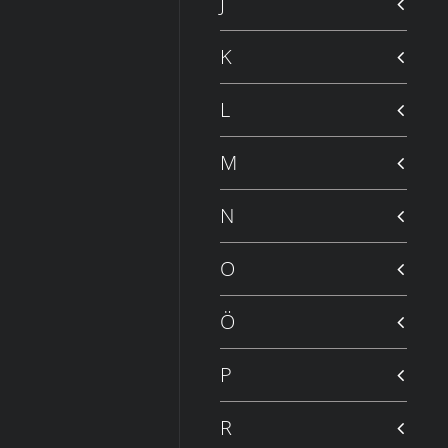
J
K
L
M
N
O
Ö
P
R