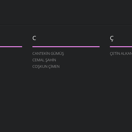
C
Ç
CANTEKIN GÜMÜŞ
ÇETIN ALKA
CEMAL ŞAHIN
COŞKUN ÇIMEN