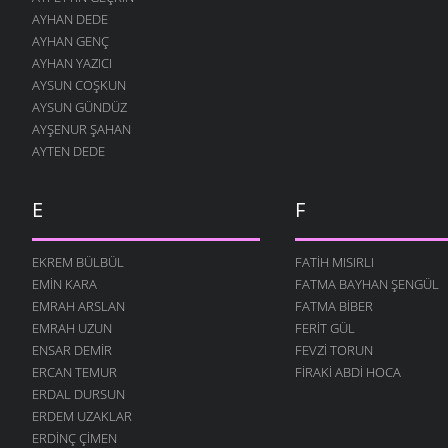
AYHAN DEDE
İNSANLIK
AYHAN GENÇ
24 OCAK 2011
AYHAN YAZICI
GELSIN -2
AYSUN COŞKUN
19 ARALIK 2010
AYSUN GÜNDÜZ
AYŞENUR ŞAHAN
ÇOCUĞUM
AYTEN DEDE
13 ARALIK 2010
SOR BILIRLER
12 ARALIK 2010
E
F
UTANSIN
5 ARALIK 2010
EKREM BÜLBÜL
FATIH MISIRLI
EMIN KARA
FATMA BAYHAN ŞENGÜL
GELSIN
30 KASIM 2010
EMRAH ARSLAN
FATMA BIBER
EMRAH UZUN
FERIT GÜL
ÖĞRETMEN
ENSAR DEMIR
FEVZI TORUN
22 KASIM 2010
ERCAN TEMUR
FIRAKI ABDI HOCA
DEĞIL MI?
ERDAL DURSUN
22 KASIM 2010
ERDEM UZAKLAR
AŞKI NEYLEYIM
ERDINÇ ÇIMEN