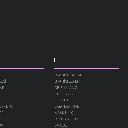
İ
İBRAHIM ERDEM
ECI
İBRAHIM LEVENT
AR
İDRIS YALANIZ
IDRISCAN GÜL
İLKER BALCI
ÇÜKALTUN
İLKER DEMIRAL
ER
İMSAK KILIÇ
ÜK
İRFAN YALDUZ
UN
ISA GÜL