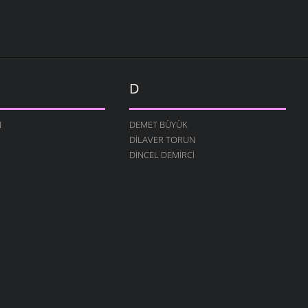
D
N
DEMET BÜYÜK
DILAVER TORUN
DINCEL DEMIRCI