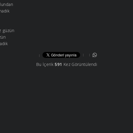
ulundan
madık
z güzün
zün
adık
Bu İçerik
591
Kez Görüntülendi