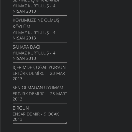
24 TEMMUZ 2011
YILMAZ KURTULUŞ
- 4
NISAN 2013
SARI KIZ
KÖYÜMÜZE NE OLMUŞ
16 TEMMUZ 2011
KÖYLÜM
GELIN CANLAR
YILMAZ KURTULUŞ
- 4
3 TEMMUZ 2011
NISAN 2013
ARTVINIM II
SAHARA DAĞI
29 HAZIRAN 2011
YILMAZ KURTULUŞ
- 4
NISAN 2013
İNANMIŞTIN
26 HAZIRAN 2011
İÇERIMDE ÇOĞALIYORSUN
ERTÜRK DEMIRCI
- 23 MART
MANILER
2013
10 HAZIRAN 2011
SEN OLMADAN UYUMAM
SÜRDÜM ATIMI
ERTÜRK DEMIRCI
- 23 MART
3 HAZIRAN 2011
2013
ARKADAŞ
BIRGÜN
1 HAZIRAN 2011
ENSAR DEMIR
- 9 OCAK
ŞIIRIM
2013
31 MAYIS 2011
İSTERIM