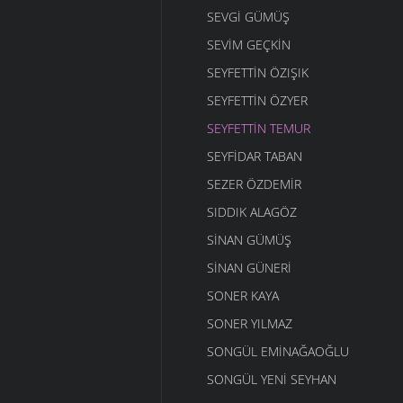
SEVGI GÜMÜŞ
SEVIM GEÇKIN
SEYFETTIN ÖZIŞIK
SEYFETTIN ÖZYER
SEYFETTIN TEMUR
SEYFIDAR TABAN
SEZER ÖZDEMIR
SIDDIK ALAGÖZ
SINAN GÜMÜŞ
SINAN GÜNERI
SONER KAYA
SONER YILMAZ
SONGÜL EMINAĞAOĞLU
SONGÜL YENI SEYHAN