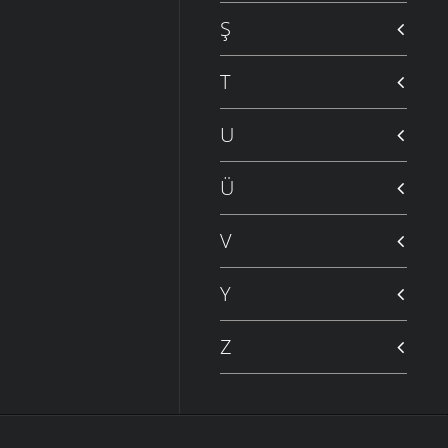
Ş
T
U
Ü
V
Y
Z