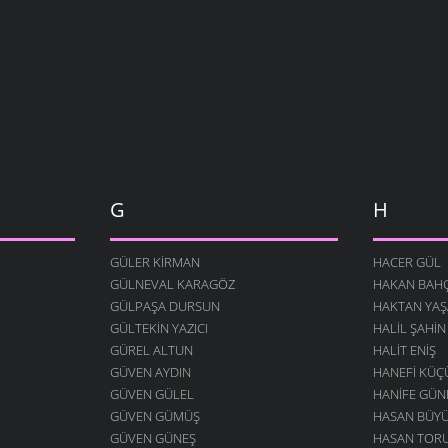
G
H
GÜLER KIRMAN
HACER GÜL
GÜLNEVAL KARAGÖZ
HAKAN BAHÇ
GÜLPAŞA DURSUN
HAKTAN YAŞ
GÜLTEKIN YAZICI
HALIL ŞAHIN
GÜREL ALTUN
HALIT ENIŞ
GÜVEN AYDIN
HANEFI KÜ
GÜVEN GÜLEL
HANIFE GÜN
GÜVEN GÜMÜŞ
HASAN BÜY
GÜVEN GÜNEŞ
HASAN TOR