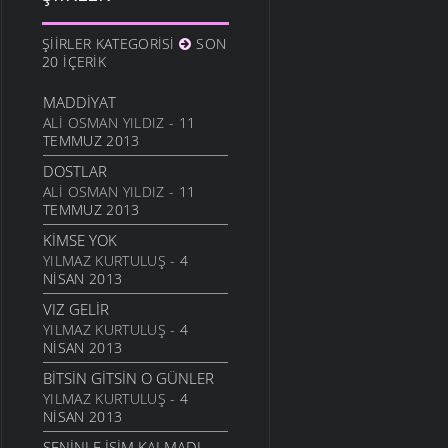
10 ARALIK 2011
ANAM
ŞIIRLER KATEGORISI
SON
3 ARALIK 2011
20 İÇERIK
HESLER
MADDIYAT
27 KASIM 2011
ALI OSMAN YILDIZ
- 11
BILEMEDIM
TEMMUZ 2013
24 KASIM 2011
DOSTLAR
VARDIR
ALI OSMAN YILDIZ
- 11
TEMMUZ 2013
5 KASIM 2011
KIMSE YOK
TOPRAKTIR
YILMAZ KURTULUŞ
- 4
5 KASIM 2011
NISAN 2013
BITTI ÖĞRETMENIM
VIZ GELIR
22 AĞUSTOS 2011
YILMAZ KURTULUŞ
- 4
GENÇIYAN
NISAN 2013
15 AĞUSTOS 2011
BITSIN GITSIN O GÜNLER
ALDIRMA GÜLÜM
YILMAZ KURTULUŞ
- 4
13 AĞUSTOS 2011
NISAN 2013
BENDE VARIM
SENINLE İŞIM KALMADI