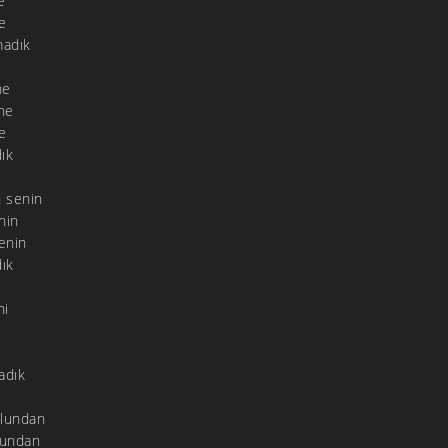
e
e
madık
ne
ne
e
ık
n senin
nin
enin
dık
ni
adık
lundan
lundan