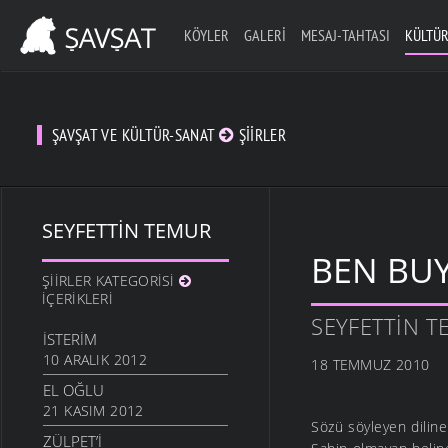
KÖYLER
GALERI
MESAJ-TAHTASI
KÜLTÜR
ŞAVŞAT VE KÜLTÜR-SANAT
ŞIIRLER
SEYFETTIN TEMUR
BEN BU
ŞIIRLER KATEGORISI
İÇERIKLERI
SEYFETTIN 
İSTERIM
10 ARALIK 2012
18 TEMMUZ 2010
EL OĞLU
21 KASIM 2012
Sözü söyleyen diline
ZÜLPET’I