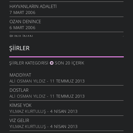
HAYVANLARIN ADALETI
7 MART 2006
OZAN DENINCE
6 MART 2006
BUNA İNAN
6 MART 2006
ŞIIRLER
NASIL OLUR
6 MART 2006
ŞIIRLER KATEGORISI
SON 20 İÇERIK
İHTIYAR İNSAN
6 MART 2006
MADDIYAT
ALI OSMAN YILDIZ
- 11 TEMMUZ 2013
SEVGI ÜSTÜNE
6 MART 2006
DOSTLAR
ALI OSMAN YILDIZ
- 11 TEMMUZ 2013
ANLATAMADIK
6 MART 2006
KIMSE YOK
YILMAZ KURTULUŞ
- 4 NISAN 2013
GEL
6 MART 2006
VIZ GELIR
YILMAZ KURTULUŞ
- 4 NISAN 2013
ANNE