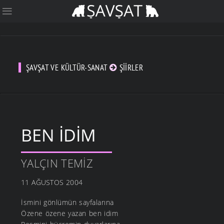
ŞAVŞAT VE KÜLTÜR-SANAT
ŞIIRLER
BEN İDIM
YALÇIN TEMIZ
11 AĞUSTOS 2004
İsmini gönlümün sayfalarına
Özene özene yazan ben idim