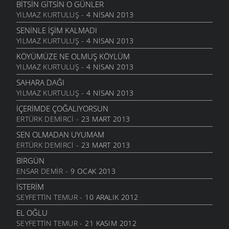
6 MART 2006
BITSIN GITSIN O GÜNLER
YILMAZ KURTULUŞ
- 4 NISAN 2013
NATAŞA
6 MART 2006
SENINLE İŞIM KALMADI
YILMAZ KURTULUŞ
- 4 NISAN 2013
ACABA
6 MART 2006
KÖYÜMÜZE NE OLMUŞ KÖYLÜM
YILMAZ KURTULUŞ
- 4 NISAN 2013
DOLUDUR
6 MART 2006
SAHARA DAĞI
YILMAZ KURTULUŞ
- 4 NISAN 2013
DAHASI VAR
6 MART 2006
İÇERIMDE ÇOĞALIYORSUN
ERTÜRK DEMIRCI
- 23 MART 2013
ÖĞRETMENI GÖR
6 MART 2006
SEN OLMADAN UYUMAM
ERTÜRK DEMIRCI
- 23 MART 2013
ÇORUH
6 MART 2006
BIRGÜN
ENSAR DEMIR
- 9 OCAK 2013
SANA MUHTACIM
6 MART 2006
İSTERIM
SEYFETTIN TEMUR
- 10 ARALIK 2012
KALMADI
6 MART 2006
EL OĞLU
SEYFETTIN TEMUR
- 21 KASIM 2012
DÖRT İŞLEM