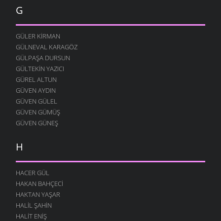
12 AĞUSTOS 2004
G
YOK YOK
12 AĞUSTOS 2004
GÜLER KIRMAN
FESTIVAL
GÜLNEVAL KARAGÖZ
12 AĞUSTOS 2004
GÜLPAŞA DURSUN
GÜLTEKIN YAZICI
MERAKLI MELAHAT
GÜREL ALTUN
12 AĞUSTOS 2004
GÜVEN AYDIN
HALK EĞITIMI
GÜVEN GÜLEL
12 AĞUSTOS 2004
GÜVEN GÜMÜŞ
HASTAHANEDE DURUM
GÜVEN GÜNEŞ
12 AĞUSTOS 2004
H
GIDIYORUZ
12 AĞUSTOS 2004
ÖZÜRLÜ YAŞAMAK
HACER GÜL
12 AĞUSTOS 2004
HAKAN BAHÇECI
HAKTAN YAŞAR
O YANA BU YANA
HALIL ŞAHIN
12 AĞUSTOS 2004
HALIT ENIŞ