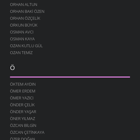
24 TEMMUZ 2004
ORHAN ALTUN
ORHAN BAKI ÖZEN
ORHAN ÖZÇELIK
ORKUN BÜYÜK
OSMAN AVCI
OSMAN KAYA
OZAN KUTLU GÜL
OZAN TEMIZ
Ö
ÖKTEM AYDIN
ÖMER ERDEM
ÖMER YAZICI
ÖNDER ÇELIK
ÖNDER YAŞAR
ÖNER YILMAZ
ÖZCAN BILGIN
ÖZCAN ÇETINKAYA
ÖZER DOĞAN