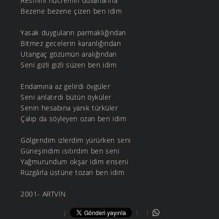
Resmini hücremin duvarlarına
Bezene bezene çizen ben idim
Yasak duyguların parmaklığından
Bitmez gecelerin karanlığından
Utangaç gözümün aralığından
Seni gizli gizli süzen ben idim
Endamına az gelirdi övgüler
Seni anlatırdı bütün öyküler
Senin hesabına yanık türküler
Çalıp da söyleyen ozan ben idim
Gölgendim izlerdim yürürken seni
Güneşindim ısıtırdım ben seni
Yağmurundum okşar idim enseni
Rüzgârla üstüne tozan ben idim
2001- ARTVİN