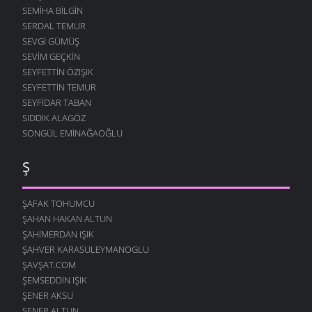
SEMIHA BILGIN
SERDAL TEMUR
SEVGI GÜMÜŞ
SEVIM GEÇKIN
SEYFETTIN ÖZIŞIK
SEYFETTIN TEMUR
SEYFIDAR TABAN
SIDDIK ALAGÖZ
SONGÜL EMINAĞAOĞLU
Ş
ŞAFAK TOHUMCU
ŞAHAN HAKAN ALTUN
ŞAHIMERDAN IŞIK
ŞAHVER KARASULEYMANOGLU
ŞAVŞAT.COM
ŞEMSEDDIN IŞIK
ŞENER AKSU
ŞENER ALTUN