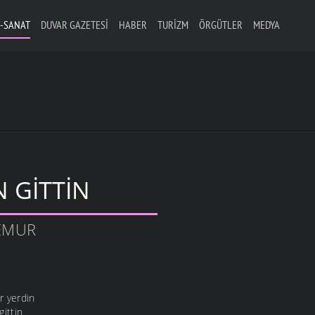
-SANAT
DUVAR GAZETESI
HABER
TURIZM
ÖRGÜTLER
MEDYA
N GITTIN
TEMUR
ir yerdin
gittin