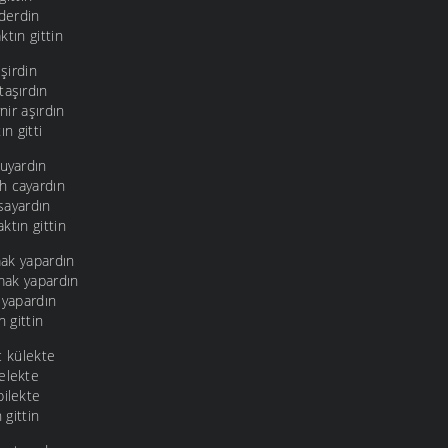
 derdin
ktın gittin
işirdin
taşırdın
ir aşırdın
ın gitti
duyardın
h cayardın
 sayardın
ktın gittin
ak yapardın
mak yapardın
 yapardın
n gittin
ç külekte
elekte
bilekte
 gittin