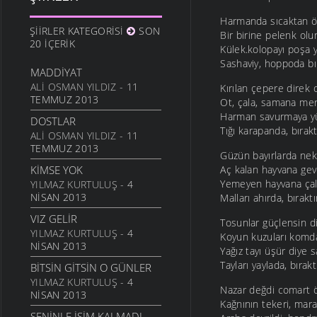
10 ARALIK 2011
Harmanda sıcaktan ö
ANAM
ŞIIRLER KATEGORISI
SON
Bir birine pelenk olur
3 ARALIK 2011
20 İÇERIK
Külek.kolopayı poşa 
HESLER
Sashaviy, hoppoda bır
MADDIYAT
27 KASIM 2011
ALI OSMAN YILDIZ
- 11
Kırılan çepere direk 
BILEMEDIM
TEMMUZ 2013
Ot, çala, samana me
24 KASIM 2011
Harman savurmaya y
DOSTLAR
Tığı karapanda, bırakt
VARDIR
ALI OSMAN YILDIZ
- 11
TEMMUZ 2013
5 KASIM 2011
Güzün bayırlarda nek
KIMSE YOK
Aç kalan hayvana ge
TOPRAKTIR
Yemeyen hayvana çal
YILMAZ KURTULUŞ
- 4
5 KASIM 2011
NISAN 2013
Malları ahırda, bıraktı
BITTI ÖĞRETMENIM
VIZ GELIR
22 AĞUSTOS 2011
Tosunlar güçlensin d
YILMAZ KURTULUŞ
- 4
Koyun kuzuları komd
GENÇIYAN
NISAN 2013
Yağız tayı üşür diye s
15 AĞUSTOS 2011
Tayları yaylada, bırakt
BITSIN GITSIN O GÜNLER
ALDIRMA GÜLÜM
YILMAZ KURTULUŞ
- 4
Nazar değdi comart ö
13 AĞUSTOS 2011
NISAN 2013
Kağnının tekeri, mara
BENDE VARIM
SENINLE İŞIM KALMADI