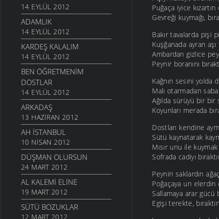
14 EYLÜL 2012
Puğaça iyice kızartın
Gevreği kuymağı, bıra
ADAMLIK
14 EYLÜL 2012
Bakır tavalarda pişi p
Kuşğanada ayran aşı 
KARDEŞ KALALIM
Ambardan gizlice peyn
14 EYLÜL 2012
Peynir boranını bırakt
BEN ÖĞRETMENIM
Kağnın sesini yolda 
DOSTLAR
Malı otarmadan saba
14 EYLÜL 2012
Ağılda sürüyü bir bir
ARKADAŞ
Koyunları merada bıra
13 HAZIRAN 2012
Dostları kendine aym
AH İSTANBUL
Sütü kaynatarak kay
10 NISAN 2012
Mısır unu ile kuymak
DÜŞMAN OLURSUN
Sofrada cadiyı bıraktı
24 MART 2012
Peyniri saklardın ağa
AL KALEMI ELINE
Poğaçaya un elerdin 
19 MART 2012
Sallamaya arar gücü 
Egişi terekte, bıraktın
SÜTÜ BOZUKLAR
12 MART 2012