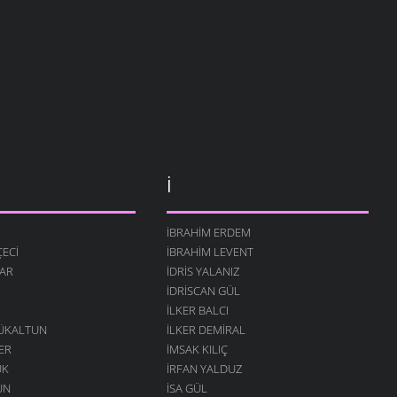
İ
İBRAHIM ERDEM
ECI
İBRAHIM LEVENT
AR
İDRIS YALANIZ
IDRISCAN GÜL
İLKER BALCI
ÇÜKALTUN
İLKER DEMIRAL
ER
İMSAK KILIÇ
ÜK
İRFAN YALDUZ
UN
ISA GÜL