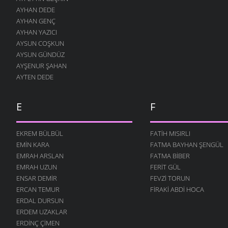
AYHAN DEDE
İNSANLIK
AYHAN GENÇ
24 OCAK 2011
AYHAN YAZICI
GELSIN -2
AYSUN COŞKUN
19 ARALIK 2010
AYSUN GÜNDÜZ
AYŞENUR ŞAHAN
ÇOCUĞUM
AYTEN DEDE
13 ARALIK 2010
SOR BILIRLER
12 ARALIK 2010
E
F
UTANSIN
5 ARALIK 2010
EKREM BÜLBÜL
FATIH MISIRLI
EMIN KARA
FATMA BAYHAN ŞENGÜL
GELSIN
30 KASIM 2010
EMRAH ARSLAN
FATMA BIBER
EMRAH UZUN
FERIT GÜL
ÖĞRETMEN
ENSAR DEMIR
FEVZI TORUN
22 KASIM 2010
ERCAN TEMUR
FIRAKI ABDI HOCA
DEĞIL MI?
ERDAL DURSUN
22 KASIM 2010
ERDEM UZAKLAR
AŞKI NEYLEYIM
ERDINÇ ÇIMEN