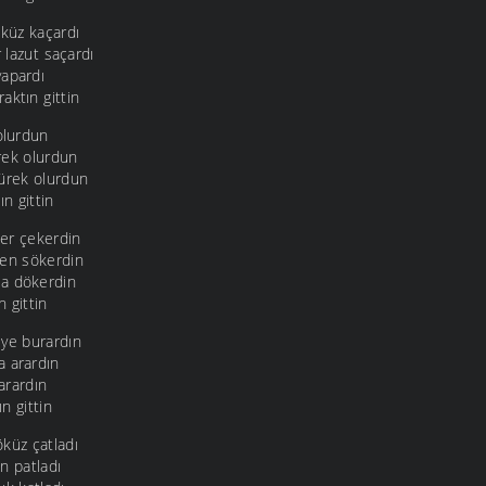
küz kaçardı
 lazut saçardı
yapardı
aktın gittin
olurdun
rek olurdun
ürek olurdun
ın gittin
er çekerdin
ven sökerdin
a dökerdin
n gittin
iye burardın
a arardın
arardın
ın gittin
küz çatladı
n patladı