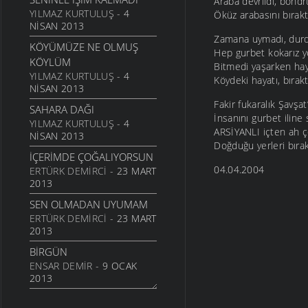
Araba devrildi, bondr
24 TEMMUZ 2011
YILMAZ KURTULUŞ
- 4
Öküz arabasını bıraktı
NISAN 2013
SARI KIZ
Zamana uymadı, durd
KÖYÜMÜZE NE OLMUŞ
16 TEMMUZ 2011
Hep gurbet kokarız y
KÖYLÜM
Bitmedi yaşarken ha
GELIN CANLAR
YILMAZ KURTULUŞ
- 4
Köydeki hayatı, bırakt
3 TEMMUZ 2011
NISAN 2013
ARTVINIM II
Fakir fukaralık Şavşat
SAHARA DAĞI
29 HAZIRAN 2011
İnsanını gurbet iline
YILMAZ KURTULUŞ
- 4
ARSİYANLI içten ah 
NISAN 2013
İNANMIŞTIN
Doğduğu yerleri bırakt
26 HAZIRAN 2011
İÇERIMDE ÇOĞALIYORSUN
04.04.2004
ERTÜRK DEMIRCI
- 23 MART
MANILER
2013
10 HAZIRAN 2011
SEN OLMADAN UYUMAM
SÜRDÜM ATIMI
ERTÜRK DEMIRCI
- 23 MART
3 HAZIRAN 2011
2013
ARKADAŞ
BIRGÜN
1 HAZIRAN 2011
ENSAR DEMIR
- 9 OCAK
ŞIIRIM
2013
31 MAYIS 2011
İSTERIM