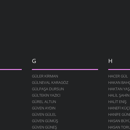
G
H
GÜLER KIRMAN
HACER GÜL
GÜLNEVAL KARAGÖZ
HAKAN BAHÇ
GÜLPAŞA DURSUN
HAKTAN YAŞ
GÜLTEKIN YAZICI
HALIL ŞAHIN
GÜREL ALTUN
HALIT ENIŞ
GÜVEN AYDIN
HANEFI KÜ
GÜVEN GÜLEL
HANIFE GÜN
GÜVEN GÜMÜŞ
HASAN BÜY
GÜVEN GÜNEŞ
HASAN TOR