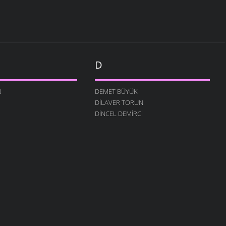
D
N
DEMET BÜYÜK
DILAVER TORUN
DINCEL DEMIRCI