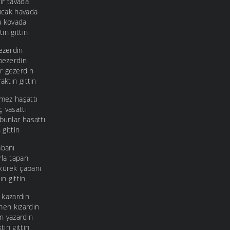
ır tavada
ıcak havada
u kovada
ın gittin
ezerdin
bezerdin
r gezerdin
aktın gittin
rmez haşattı
ç vasattı
bunlar hasattı
 gittin
abanı
rla tapanı
kürek çapanı
ın gittin
l kazardın
en kızardın
in yazardın
ın gıttin