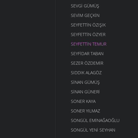
SEVGI GÜMÜŞ
SEVIM GEÇKIN
SEYFETTIN ÖZIŞIK
SEYFETTIN ÖZYER
SEYFETTIN TEMUR
SEYFIDAR TABAN
SEZER ÖZDEMIR
SIDDIK ALAGÖZ
SINAN GÜMÜŞ
SINAN GÜNERI
SONER KAYA
SONER YILMAZ
SONGÜL EMINAĞAOĞLU
SONGÜL YENI SEYHAN