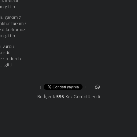
uk katladı
n gittin
u çarkımız
oktur farkımız
yat korkumuz
ın gittin
’ı vurdu
 sürdü
çekip durdu
ı gitti
Bu İçerik
595
Kez Görüntülendi