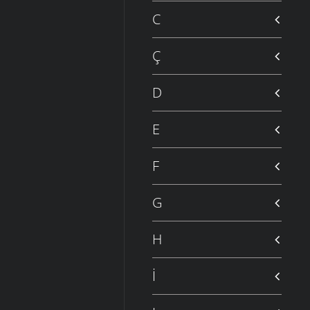
C
Ç
D
E
F
G
H
İ