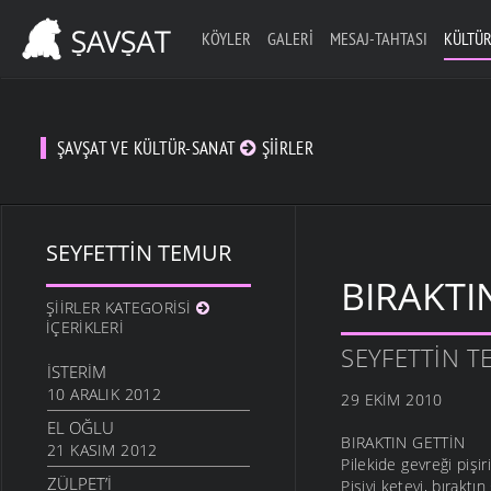
KÖYLER
GALERI
MESAJ-TAHTASI
KÜLTÜR
ŞAVŞAT VE KÜLTÜR-SANAT
ŞIIRLER
SEYFETTIN TEMUR
BIRAKTI
ŞIIRLER KATEGORISI
İÇERIKLERI
SEYFETTIN 
İSTERIM
10 ARALIK 2012
29 EKIM 2010
EL OĞLU
BIRAKTIN GETTİN
21 KASIM 2012
Pilekide gevreği pişir
ZÜLPET’I
Pişiyi keteyi, bıraktın 