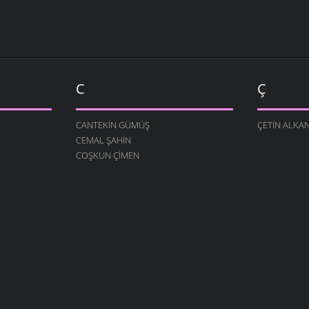
C
Ç
CANTEKIN GÜMÜŞ
ÇETIN ALKA
CEMAL ŞAHIN
COŞKUN ÇIMEN