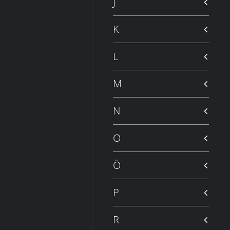
J
K
L
M
N
O
Ö
P
R