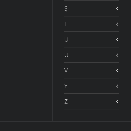
Ş
T
U
Ü
V
Y
Z