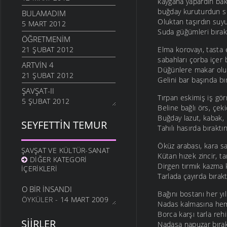
kaygana yapardın bak
buğday kuruturdun s
BULAMADIM
Oluktan taşırdın suy
5 MART 2012
Suda güğümleri bırakt
ÖĞRETMENIM
21 ŞUBAT 2012
Elma korovayı, tasta 
sabahları çorba içer 
ARTVIN 4
Düğünlere makar olu
21 ŞUBAT 2012
Gelini bar başında bır
ŞAVŞAT-II
Tırpan eskimiş iş gö
5 ŞUBAT 2012
Beline bağlı örs, çeki
ŞAVŞATIM
Buğday lazut, kabak, 
SEYFETTIN TEMUR
25 OCAK 2012
Tahılı hasırda bıraktın
METINE
Öküz arabası, kara s
ŞAVŞAT VE KÜLTÜR-SANAT
17 OCAK 2012
Kütan hızek zincir, ta
DIĞER KATEGORI
Dirgen tırmık kazma 
HALA OĞLU
İÇERIKLERI
Tarlada çayırda bırakt
31 ARALIK 2011
O BIR İNSANDI
NE OLUR OĞUL
Bağını bostanı her yı
ÖYKÜLER
- 14 MART 2009
Nadas kalmasına hem
20 ARALIK 2011
Borca karşı tarla reh
DURDUM
ŞIIRLER
Nadasa napuzar bırakt