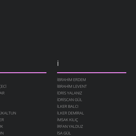
İ
İBRAHIM ERDEM
ECI
İBRAHIM LEVENT
AR
İDRIS YALANIZ
IDRISCAN GÜL
İLKER BALCI
ÇÜKALTUN
İLKER DEMIRAL
ER
İMSAK KILIÇ
ÜK
İRFAN YALDUZ
UN
ISA GÜL