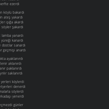
 berfte ezerdi
an köylü bakardı
çin ateş yakardı
er ışığa akardı
ı söyler şakardı
ç lamba yanardı
n yüreği kanardı
 dostlar sanardı
ır geçmişi anardı
kta ayaklanırdı
lenir aklanırdı
kanır paklanırdı
rılır saklanırdı
yerleri köylerdi
tyerleri denerdi
alarla söylerdi
rkadaşı yenerdi
geçmezdi günler