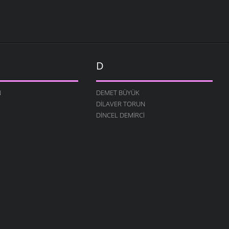
D
N
DEMET BÜYÜK
DILAVER TORUN
DINCEL DEMIRCI