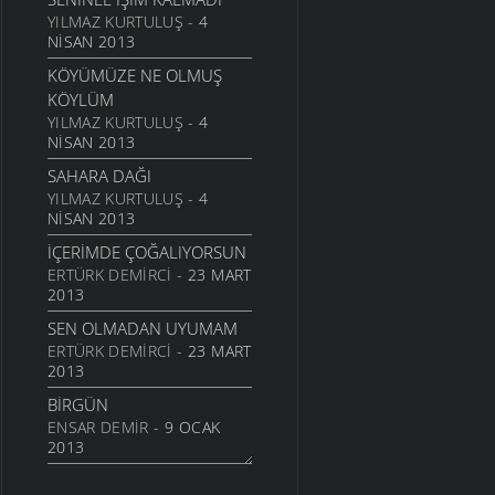
24 TEMMUZ 2011
YILMAZ KURTULUŞ
- 4
NISAN 2013
SARI KIZ
KÖYÜMÜZE NE OLMUŞ
16 TEMMUZ 2011
KÖYLÜM
GELIN CANLAR
YILMAZ KURTULUŞ
- 4
3 TEMMUZ 2011
NISAN 2013
ARTVINIM II
SAHARA DAĞI
29 HAZIRAN 2011
YILMAZ KURTULUŞ
- 4
NISAN 2013
İNANMIŞTIN
26 HAZIRAN 2011
İÇERIMDE ÇOĞALIYORSUN
ERTÜRK DEMIRCI
- 23 MART
MANILER
2013
10 HAZIRAN 2011
SEN OLMADAN UYUMAM
SÜRDÜM ATIMI
ERTÜRK DEMIRCI
- 23 MART
3 HAZIRAN 2011
2013
ARKADAŞ
BIRGÜN
1 HAZIRAN 2011
ENSAR DEMIR
- 9 OCAK
ŞIIRIM
2013
31 MAYIS 2011
İSTERIM