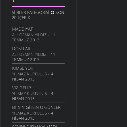
10 ARALIK 2011
ANAM
ŞIIRLER KATEGORISI
SON
3 ARALIK 2011
20 İÇERIK
HESLER
MADDIYAT
27 KASIM 2011
ALI OSMAN YILDIZ
- 11
BILEMEDIM
TEMMUZ 2013
24 KASIM 2011
DOSTLAR
VARDIR
ALI OSMAN YILDIZ
- 11
TEMMUZ 2013
5 KASIM 2011
KIMSE YOK
TOPRAKTIR
YILMAZ KURTULUŞ
- 4
5 KASIM 2011
NISAN 2013
BITTI ÖĞRETMENIM
VIZ GELIR
22 AĞUSTOS 2011
YILMAZ KURTULUŞ
- 4
GENÇIYAN
NISAN 2013
15 AĞUSTOS 2011
BITSIN GITSIN O GÜNLER
ALDIRMA GÜLÜM
YILMAZ KURTULUŞ
- 4
13 AĞUSTOS 2011
NISAN 2013
BENDE VARIM
SENINLE İŞIM KALMADI