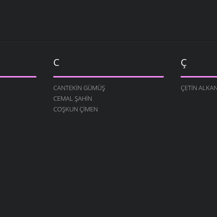
C
Ç
CANTEKIN GÜMÜŞ
ÇETIN ALKA
CEMAL ŞAHIN
COŞKUN ÇIMEN