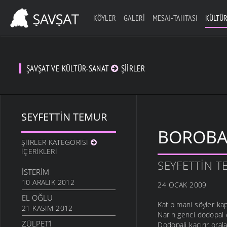
KÖYLER
GALERI
MESAJ-TAHTASI
KÜLTÜR
ŞAVŞAT VE KÜLTÜR-SANAT
ŞIIRLER
SEYFETTIN TEMUR
BOROBA
ŞIIRLER KATEGORISI
İÇERIKLERI
SEYFETTIN 
İSTERIM
10 ARALIK 2012
24 OCAK 2009
EL OĞLU
Katip mani söyler kap
21 KASIM 2012
Narin genci dodopal 
ZÜLPET’I
Dodopali kaçırır oral