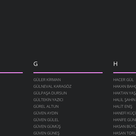
G
H
GÜLER KIRMAN
HACER GÜL
GÜLNEVAL KARAGÖZ
HAKAN BAHÇ
GÜLPAŞA DURSUN
HAKTAN YAŞ
GÜLTEKIN YAZICI
HALIL ŞAHIN
GÜREL ALTUN
HALIT ENIŞ
GÜVEN AYDIN
HANEFI KÜ
GÜVEN GÜLEL
HANIFE GÜN
GÜVEN GÜMÜŞ
HASAN BÜY
GÜVEN GÜNEŞ
HASAN TOR