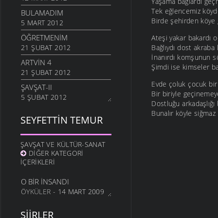
Yaşama bağlardı geç
Tek eğlencemiz köyd
BULAMADIM
Birde şehirden köye 
5 MART 2012
ÖĞRETMENIM
Ateşi yakar bakardı 
21 ŞUBAT 2012
Bağlıydı dost akraba
İnanırdı komşunun s
ARTVIN 4
Şimdi ise kimseler 
21 ŞUBAT 2012
Evde çoluk çocuk bir
ŞAVŞAT-II
Bir biriyle geçinemey
5 ŞUBAT 2012
Dostluğu arkadaşlığı 
ŞAVŞATIM
Bunalır köyle siğmaz
SEYFETTIN TEMUR
25 OCAK 2012
METINE
ŞAVŞAT VE KÜLTÜR-SANAT
17 OCAK 2012
DIĞER KATEGORI
HALA OĞLU
İÇERIKLERI
31 ARALIK 2011
O BIR İNSANDI
NE OLUR OĞUL
ÖYKÜLER
- 14 MART 2009
20 ARALIK 2011
DURDUM
ŞIIRLER