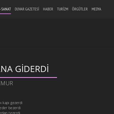
-SANAT
DUVAR GAZETESI
HABER
TURIZM
ÖRGÜTLER
MEDYA
NA GIDERDI
TEMUR
ı kapı gezerdi
eder bezerdi
ardan tezerdi