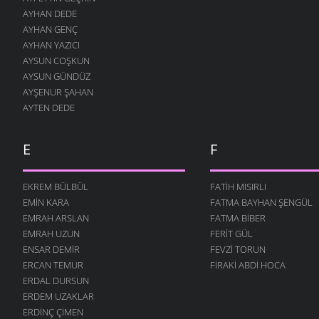
AYHAN DEDE
İNSANLIK
AYHAN GENÇ
24 OCAK 2011
AYHAN YAZICI
GELSIN -2
AYSUN COŞKUN
19 ARALIK 2010
AYSUN GÜNDÜZ
AYŞENUR ŞAHAN
ÇOCUĞUM
AYTEN DEDE
13 ARALIK 2010
SOR BILIRLER
12 ARALIK 2010
E
F
UTANSIN
5 ARALIK 2010
EKREM BÜLBÜL
FATIH MISIRLI
EMIN KARA
FATMA BAYHAN ŞENGÜL
GELSIN
30 KASIM 2010
EMRAH ARSLAN
FATMA BIBER
EMRAH UZUN
FERIT GÜL
ÖĞRETMEN
ENSAR DEMIR
FEVZI TORUN
22 KASIM 2010
ERCAN TEMUR
FIRAKI ABDI HOCA
DEĞIL MI?
ERDAL DURSUN
22 KASIM 2010
ERDEM UZAKLAR
AŞKI NEYLEYIM
ERDINÇ ÇIMEN