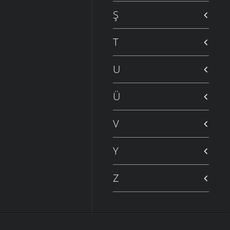
Ş
T
U
Ü
V
Y
Z