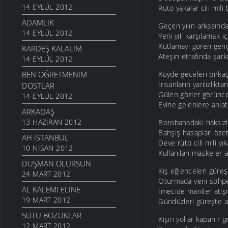
14 EYLÜL 2012
Ruto yakalar cili mili
ADAMLIK
Geçen yılın arkasınd
14 EYLÜL 2012
Yeni yılı karşılamak i
Kutlamayı gören gençl
KARDEŞ KALALIM
Ateşin etrafında şark
14 EYLÜL 2012
BEN ÖĞRETMENIM
Köyde geceleri birka
İnsanların yanlızlıkta
DOSTLAR
Gülen gözler görünce
14 EYLÜL 2012
Evine gelenlere anlat
ARKADAŞ
13 HAZIRAN 2012
Borobanadaki haksızlı
Bahşiş hasapları özet
AH İSTANBUL
Deve rüto cili mili yı
10 NISAN 2012
Kullanılan maskeler ay
DÜŞMAN OLURSUN
Kış eğlenceleri güreş 
24 MART 2012
Oturmada yeni sohpe
AL KALEMI ELINE
İmecide maniler atışm
19 MART 2012
Gündüzleri güreşte a
SÜTÜ BOZUKLAR
Kışın yollar kapanır 
12 MART 2012