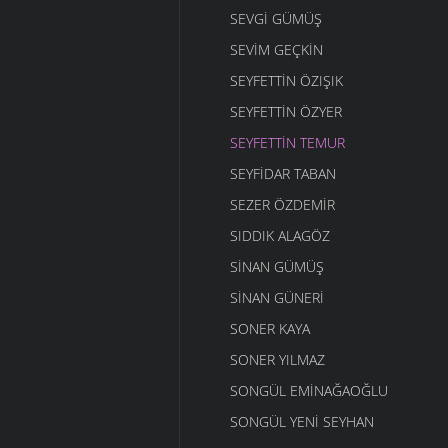
SEVGI GÜMÜŞ
SEVIM GEÇKIN
SEYFETTIN ÖZIŞIK
SEYFETTIN ÖZYER
SEYFETTIN TEMUR
SEYFIDAR TABAN
SEZER ÖZDEMIR
SIDDIK ALAGÖZ
SINAN GÜMÜŞ
SINAN GÜNERI
SONER KAYA
SONER YILMAZ
SONGÜL EMINAĞAOĞLU
SONGÜL YENI SEYHAN