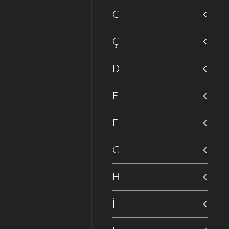
C
Ç
D
E
F
G
H
İ