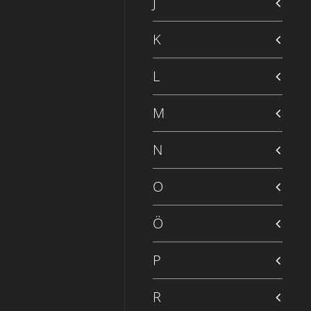
J
K
L
M
N
O
Ö
P
R