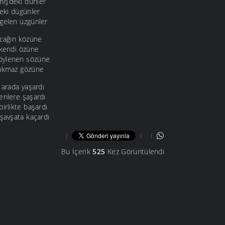
mişdeki dünler
eki dügünler
gelen üzgünler
ocağın közüne
 kendi özüne
öylenen sözüne
bakmaz gözüne
 arada yaşardı
enlere şaşardı
birlikte başardı
 şavşata kaçardı
Bu İçerik
525
Kez Görüntülendi