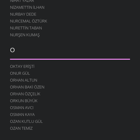
NIHAT YAZAR
16 ŞUBAT 2009
NIZAMETTIN İLHAN
HATIRLAR SENI KÖYÜMÜN İNSANI
NURBAY DEDE
8 ŞUBAT 2009
NURCEMAL ÖZTÜRK
NURETTIN TABAN
BOROBANA GIDERDI
NURŞEN KUMAŞ
24 OCAK 2009
BOROBANA GIDERDI
O
18 OCAK 2009
NE KÖYÜ TANIR, NE DE KÜLTÜRÜNÜ
OKTAY ERIŞTI
13 OCAK 2009
ONUR GÜL
DINLE BENI OĞULCAN
ORHAN ALTUN
11 OCAK 2009
ORHAN BAKI ÖZEN
FILISTIN İÇIN UYAN
ORHAN ÖZÇELIK
7 OCAK 2009
ORKUN BÜYÜK
OSMAN AVCI
AĞLARDI
OSMAN KAYA
7 OCAK 2009
OZAN KUTLU GÜL
KÖYÜMÜ TANI
OZAN TEMIZ
7 OCAK 2009