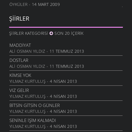
ÖYKÜLER
- 14 MART 2009
NE OLUR OĞUL
20 ARALIK 2011
ŞIIRLER
DURDUM
10 ARALIK 2011
ŞIIRLER KATEGORISI
SON 20 İÇERIK
ANAM
3 ARALIK 2011
MADDIYAT
HESLER
ALI OSMAN YILDIZ
- 11 TEMMUZ 2013
27 KASIM 2011
DOSTLAR
BILEMEDIM
ALI OSMAN YILDIZ
- 11 TEMMUZ 2013
24 KASIM 2011
KIMSE YOK
VARDIR
YILMAZ KURTULUŞ
- 4 NISAN 2013
5 KASIM 2011
VIZ GELIR
TOPRAKTIR
YILMAZ KURTULUŞ
- 4 NISAN 2013
5 KASIM 2011
BITSIN GITSIN O GÜNLER
BITTI ÖĞRETMENIM
YILMAZ KURTULUŞ
- 4 NISAN 2013
22 AĞUSTOS 2011
SENINLE İŞIM KALMADI
GENÇIYAN
YILMAZ KURTULUŞ
- 4 NISAN 2013
15 AĞUSTOS 2011