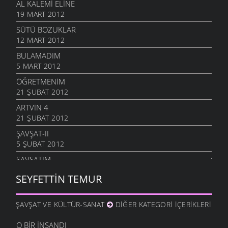
AL KALEMI ELINE
19 MART 2012
SÜTÜ BOZUKLAR
12 MART 2012
BULAMADIM
5 MART 2012
ÖĞRETMENIM
21 ŞUBAT 2012
ARTVIN 4
21 ŞUBAT 2012
ŞAVŞAT-II
5 ŞUBAT 2012
ŞAVŞATIM
25 OCAK 2012
SEYFETTIN TEMUR
METINE
17 OCAK 2012
ŞAVŞAT VE KÜLTÜR-SANAT
DIĞER KATEGORI İÇERIKLERI
HALA OĞLU
31 ARALIK 2011
O BIR İNSANDI