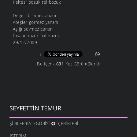
Peltesi bozuk tel bozuk
Değeri bilnmez ananı
Ateşler görmez yananı
Aşiğı sevmez cananı
İnsanı bozuk hal bozuk
29/12/2009
Bu İçerik
631
Kez Görüntülendi
SEYFETTIN TEMUR
ŞIIRLER KATEGORISI
İÇERIKLERI
İSTERIM