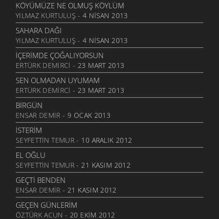
KÖYÜMÜZE NE OLMUŞ KÖYLÜM
ALDIRMA GÜLÜM
YILMAZ KURTULUŞ
- 4 NISAN 2013
13 AĞUSTOS 2011
SAHARA DAĞI
BENDE VARIM
YILMAZ KURTULUŞ
- 4 NISAN 2013
24 TEMMUZ 2011
İÇERIMDE ÇOĞALIYORSUN
SARI KIZ
ERTÜRK DEMIRCI
- 23 MART 2013
16 TEMMUZ 2011
SEN OLMADAN UYUMAM
GELIN CANLAR
ERTÜRK DEMIRCI
- 23 MART 2013
3 TEMMUZ 2011
BIRGÜN
ARTVINIM II
ENSAR DEMIR
- 9 OCAK 2013
29 HAZIRAN 2011
İSTERIM
İNANMIŞTIN
SEYFETTIN TEMUR
- 10 ARALIK 2012
26 HAZIRAN 2011
EL OĞLU
MANILER
SEYFETTIN TEMUR
- 21 KASIM 2012
10 HAZIRAN 2011
GEÇTI BENDEN
SÜRDÜM ATIMI
ENSAR DEMIR
- 21 KASIM 2012
3 HAZIRAN 2011
GEÇEN GÜNLERIM
ARKADAŞ
ÖZTÜRK ACUN
- 20 EKIM 2012