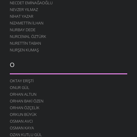
NECDET EMINAĞAOĞLU
18 ŞUBAT 2009
NEVZER YILMAZ
SEVGI EMEK İSTER
NIHAT YAZAR
16 ŞUBAT 2009
NIZAMETTIN İLHAN
HATIRLAR SENI KÖYÜMÜN İNSANI
NURBAY DEDE
8 ŞUBAT 2009
NURCEMAL ÖZTÜRK
NURETTIN TABAN
BOROBANA GIDERDI
NURŞEN KUMAŞ
24 OCAK 2009
BOROBANA GIDERDI
O
18 OCAK 2009
NE KÖYÜ TANIR, NE DE KÜLTÜRÜNÜ
OKTAY ERIŞTI
13 OCAK 2009
ONUR GÜL
DINLE BENI OĞULCAN
ORHAN ALTUN
11 OCAK 2009
ORHAN BAKI ÖZEN
FILISTIN İÇIN UYAN
ORHAN ÖZÇELIK
7 OCAK 2009
ORKUN BÜYÜK
OSMAN AVCI
AĞLARDI
OSMAN KAYA
7 OCAK 2009
OZAN KUTLU GÜL