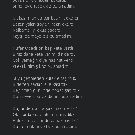
Şimdi evlenecek kız bulamadım.
Mukasım amca bar başını çekerdi,
Bazen yalan söyler insan ekerdi,
Nalbanttı iyi öküz çakardı,
Kayışı delmeye biz bulamadım.
Nüfer Ocaklı on beş kete yerdi,
Biraz daha kete var mı dır derdi,
Çok yemeğin diye nasihat verdi,
Pileki kırılmış köz bulamadım.
Suyu çeşmeden külekle taşırdık,
Bitlenen saçları elle kaşırdık,
Değirmen gününde nöbet şaşırdık,
Dönmeyen borbalda hız bulamadım.
Düğünde oyunla şakımaz mıydık?
Okullarda kitap okumaz mıydık?
Halı kilim cecim dokumaz mıydık?
Dutları dökmeye bez bulamadım.