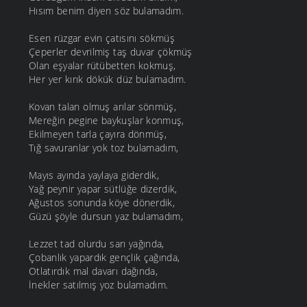
Hısım benim diyen söz bulamadım.
Esen rüzgar evin çatısını sökmüş
Çeperler devrilmiş taş duvar çökmüş
Olan eşyalar rütübetten kokmuş,
Her yer kırık dökük düz bulamadım.
Kovan talan olmuş arılar sönmüş,
Mereğin pegine baykuşlar konmuş,
Ekilmeyen tarla çayıra dönmüş,
Tığ savuranlar yok toz bulamadım,
Mayıs ayında yaylaya giderdik,
Yağ peynir yapar sütlüğe dizerdik,
Ağustos sonunda köye dönerdik,
Güzü şöyle dursun yaz bulamadım,
Lezzet tad olurdu sarı yağında,
Çobanlık yapardık gençlik çağında,
Otlatırdık mal davarı dağında,
İnekler satılmış yoz bulamadım.