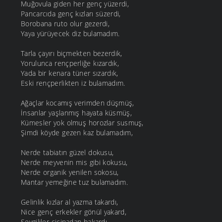
Muğovula giden her genç yüzerdi,
Pancarcıda genç kızları süzerdi,
Borobana ruto olur gezerdi,
Yaya yürüyecek diz bulamadım.
Tarla çayırı biçmekten bezerdik,
Yorulunca rençperliğe kızardık,
Yada bir kenara tüner sızardık,
Eski rençperlikten iz bulamadım.
Ağaçlar kocamış verimden düşmüş,
İnsanlar yaşlanmış hayata küsmüş,
Kümesler yok olmuş horozlar susmuş,
Şimdi köyde gezen kaz bulamadım,
Nerde tabiatın güzel dokusu,
Nerde meyvenin mis gibi kokusu,
Nerde organik yenilen sokosu,
Mantar yemeğine tuz bulamadım.
Gelinlik kızlar al yazma takardı,
Nice genç erkekler gönül yakard,
Sevgililer çicinadan bakardı,