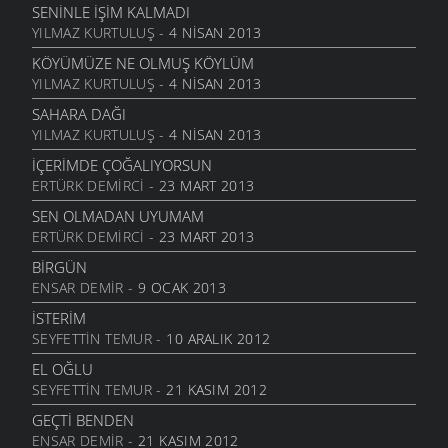
SENINLE İŞIM KALMADI
GENÇIYAN
YILMAZ KURTULUŞ
- 4 NISAN 2013
15 AĞUSTOS 2011
KÖYÜMÜZE NE OLMUŞ KÖYLÜM
ALDIRMA GÜLÜM
YILMAZ KURTULUŞ
- 4 NISAN 2013
13 AĞUSTOS 2011
SAHARA DAĞI
BENDE VARIM
YILMAZ KURTULUŞ
- 4 NISAN 2013
24 TEMMUZ 2011
İÇERIMDE ÇOĞALIYORSUN
SARI KIZ
ERTÜRK DEMIRCI
- 23 MART 2013
16 TEMMUZ 2011
SEN OLMADAN UYUMAM
GELIN CANLAR
ERTÜRK DEMIRCI
- 23 MART 2013
3 TEMMUZ 2011
BIRGÜN
ARTVINIM II
ENSAR DEMIR
- 9 OCAK 2013
29 HAZIRAN 2011
İSTERIM
İNANMIŞTIN
SEYFETTIN TEMUR
- 10 ARALIK 2012
26 HAZIRAN 2011
EL OĞLU
MANILER
SEYFETTIN TEMUR
- 21 KASIM 2012
10 HAZIRAN 2011
GEÇTI BENDEN
SÜRDÜM ATIMI
ENSAR DEMIR
- 21 KASIM 2012