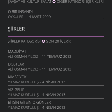
ŞAVŞAT VE KÜLTÜR-SANAT
DIĞER KATEGORI İÇERIKLERI
HALA OĞLU
31 ARALIK 2011
O BIR İNSANDI
ÖYKÜLER
- 14 MART 2009
NE OLUR OĞUL
20 ARALIK 2011
ŞIIRLER
DURDUM
10 ARALIK 2011
ŞIIRLER KATEGORISI
SON 20 İÇERIK
ANAM
3 ARALIK 2011
MADDIYAT
HESLER
ALI OSMAN YILDIZ
- 11 TEMMUZ 2013
27 KASIM 2011
DOSTLAR
BILEMEDIM
ALI OSMAN YILDIZ
- 11 TEMMUZ 2013
24 KASIM 2011
KIMSE YOK
VARDIR
YILMAZ KURTULUŞ
- 4 NISAN 2013
5 KASIM 2011
VIZ GELIR
TOPRAKTIR
YILMAZ KURTULUŞ
- 4 NISAN 2013
5 KASIM 2011
BITSIN GITSIN O GÜNLER
BITTI ÖĞRETMENIM
YILMAZ KURTULUŞ
- 4 NISAN 2013
22 AĞUSTOS 2011