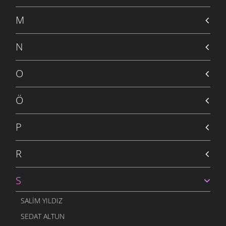
YAVRUM
30 OCAK 2011
M
İSTEMEM
30 OCAK 2011
N
İSYANIM VAR
24 OCAK 2011
O
İNSANLIK
24 OCAK 2011
Ö
GELSIN -2
19 ARALIK 2010
P
ÇOCUĞUM
13 ARALIK 2010
R
SOR BILIRLER
12 ARALIK 2010
S
UTANSIN
5 ARALIK 2010
SALIM YILDIZ
GELSIN
SEDAT ALTUN
30 KASIM 2010