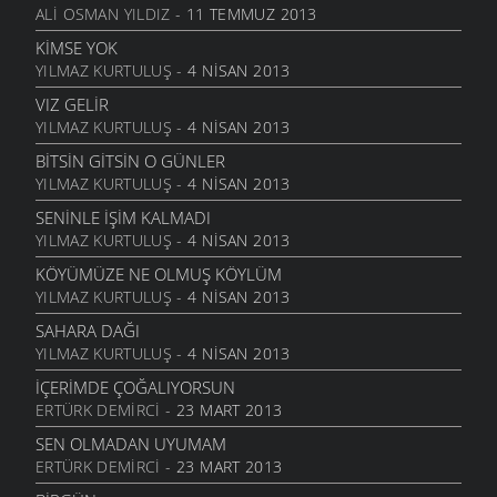
BILEMEDIM
ALI OSMAN YILDIZ
- 11 TEMMUZ 2013
24 KASIM 2011
KIMSE YOK
VARDIR
YILMAZ KURTULUŞ
- 4 NISAN 2013
5 KASIM 2011
VIZ GELIR
TOPRAKTIR
YILMAZ KURTULUŞ
- 4 NISAN 2013
5 KASIM 2011
BITSIN GITSIN O GÜNLER
BITTI ÖĞRETMENIM
YILMAZ KURTULUŞ
- 4 NISAN 2013
22 AĞUSTOS 2011
SENINLE İŞIM KALMADI
GENÇIYAN
YILMAZ KURTULUŞ
- 4 NISAN 2013
15 AĞUSTOS 2011
KÖYÜMÜZE NE OLMUŞ KÖYLÜM
ALDIRMA GÜLÜM
YILMAZ KURTULUŞ
- 4 NISAN 2013
13 AĞUSTOS 2011
SAHARA DAĞI
BENDE VARIM
YILMAZ KURTULUŞ
- 4 NISAN 2013
24 TEMMUZ 2011
İÇERIMDE ÇOĞALIYORSUN
SARI KIZ
ERTÜRK DEMIRCI
- 23 MART 2013
16 TEMMUZ 2011
SEN OLMADAN UYUMAM
GELIN CANLAR
ERTÜRK DEMIRCI
- 23 MART 2013
3 TEMMUZ 2011