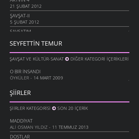
21 ŞUBAT 2012
ŞAVŞAT-II
5 ŞUBAT 2012
ŞAVŞATIM
25 OCAK 2012
SEYFETTIN TEMUR
METINE
17 OCAK 2012
ŞAVŞAT VE KÜLTÜR-SANAT
DIĞER KATEGORI İÇERIKLERI
HALA OĞLU
31 ARALIK 2011
O BIR İNSANDI
ÖYKÜLER
- 14 MART 2009
NE OLUR OĞUL
20 ARALIK 2011
ŞIIRLER
DURDUM
10 ARALIK 2011
ŞIIRLER KATEGORISI
SON 20 İÇERIK
ANAM
3 ARALIK 2011
MADDIYAT
HESLER
ALI OSMAN YILDIZ
- 11 TEMMUZ 2013
27 KASIM 2011
DOSTLAR