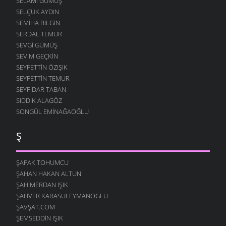
SELAMI GÜMÜŞ
SELÇUK AYDIN
SEMIHA BILGIN
SERDAL TEMUR
SEVGI GÜMÜŞ
SEVIM GEÇKIN
SEYFETTIN ÖZIŞIK
SEYFETTIN TEMUR
SEYFIDAR TABAN
SIDDIK ALAGÖZ
SONGÜL EMINAĞAOĞLU
Ş
ŞAFAK TOHUMCU
ŞAHAN HAKAN ALTUN
ŞAHIMERDAN IŞIK
ŞAHVER KARASULEYMANOGLU
ŞAVŞAT.COM
ŞEMSEDDIN IŞIK