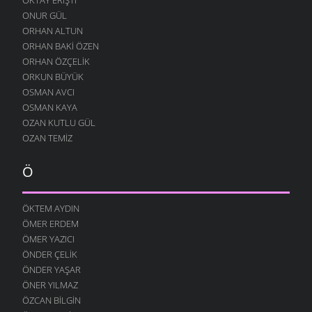
13 OCAK 2009
ONUR GÜL
DINLE BENI OĞULCAN
ORHAN ALTUN
11 OCAK 2009
ORHAN BAKI ÖZEN
FILISTIN İÇIN UYAN
ORHAN ÖZÇELIK
7 OCAK 2009
ORKUN BÜYÜK
OSMAN AVCI
AĞLARDI
OSMAN KAYA
7 OCAK 2009
OZAN KUTLU GÜL
KÖYÜMÜ TANI
OZAN TEMIZ
7 OCAK 2009
Ö
ÖKTEM AYDIN
ÖMER ERDEM
ÖMER YAZICI
ÖNDER ÇELIK
ÖNDER YAŞAR
ÖNER YILMAZ
ÖZCAN BILGIN