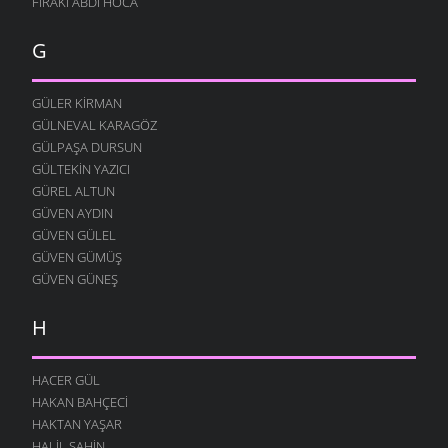
FIRAKI ABDI HOCA
MEMUR NIYAZI
G
26 KASIM 2009
ÖĞRETMEN
23 KASIM 2009
GÜLER KIRMAN
GÜLNEVAL KARAGÖZ
İNSAN OLALIM BEYLER
GÜLPAŞA DURSUN
23 KASIM 2009
GÜLTEKIN YAZICI
SEVDAN ETTI
GÜREL ALTUN
21 KASIM 2009
GÜVEN AYDIN
DOĞAYI ÖZLERDIK
GÜVEN GÜLEL
21 KASIM 2009
GÜVEN GÜMÜŞ
GÜVEN GÜNEŞ
SÖZÜM ANLAYANA
15 KASIM 2009
H
HALI PERIŞAN
13 KASIM 2009
HACER GÜL
KÖYDE SENI BEKLIYOR
HAKAN BAHÇECI
4 KASIM 2009
HAKTAN YAŞAR
YOLUMUZ VARDIĞI ZAMAN
HALIL ŞAHIN