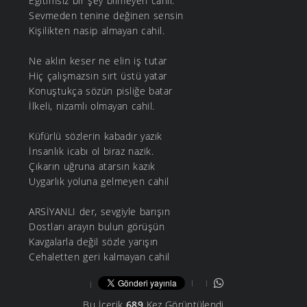
Eğitimsiz bir şey bilmeyen cahil.
Sevmeden tenine değinen sensin
Kişilikten nasip almayan cahil.
Ne aklın keser ne elin iş tutar
Hiç çalışmazsın sırt üstü yatar
Konuştukça sözün pisliğe batar
İlkeli, nizamlı olmayan cahil.
Küfürlü sözlerin kabadır yazık
İnsanlık icabı ol biraz nazik.
Çıkarın uğruna atarsın kazık
Uygarlık yoluna gelmeyen cahil
ARSİYANLI der, sevgiyle barışın
Dostları arayın bulun görüşün
Kavgalarla değil sözle yarışın
Cehaletten geri kalmayan cahil
Bu İçerik
689
Kez Görüntülendi