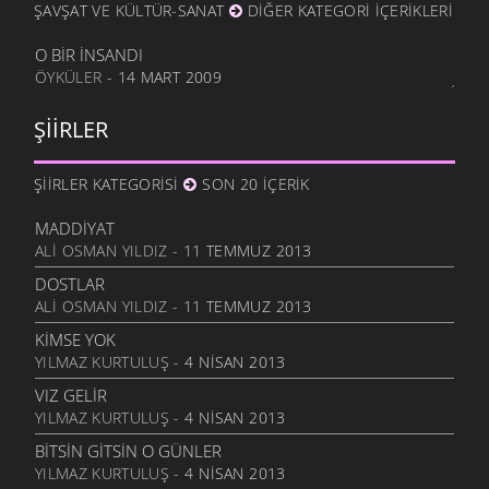
ŞAVŞAT VE KÜLTÜR-SANAT
DIĞER KATEGORI İÇERIKLERI
HALA OĞLU
31 ARALIK 2011
O BIR İNSANDI
ÖYKÜLER
- 14 MART 2009
NE OLUR OĞUL
20 ARALIK 2011
ŞIIRLER
DURDUM
10 ARALIK 2011
ŞIIRLER KATEGORISI
SON 20 İÇERIK
ANAM
3 ARALIK 2011
MADDIYAT
HESLER
ALI OSMAN YILDIZ
- 11 TEMMUZ 2013
27 KASIM 2011
DOSTLAR
BILEMEDIM
ALI OSMAN YILDIZ
- 11 TEMMUZ 2013
24 KASIM 2011
KIMSE YOK
VARDIR
YILMAZ KURTULUŞ
- 4 NISAN 2013
5 KASIM 2011
VIZ GELIR
TOPRAKTIR
YILMAZ KURTULUŞ
- 4 NISAN 2013
5 KASIM 2011
BITSIN GITSIN O GÜNLER
BITTI ÖĞRETMENIM
YILMAZ KURTULUŞ
- 4 NISAN 2013