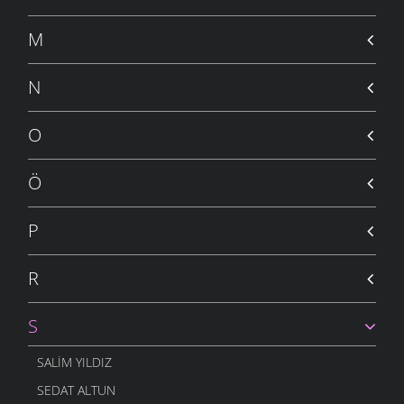
YAVRUM
30 OCAK 2011
M
İSTEMEM
30 OCAK 2011
N
İSYANIM VAR
24 OCAK 2011
O
İNSANLIK
24 OCAK 2011
Ö
GELSIN -2
19 ARALIK 2010
P
ÇOCUĞUM
13 ARALIK 2010
R
SOR BILIRLER
12 ARALIK 2010
S
UTANSIN
5 ARALIK 2010
SALIM YILDIZ
GELSIN
SEDAT ALTUN
30 KASIM 2010