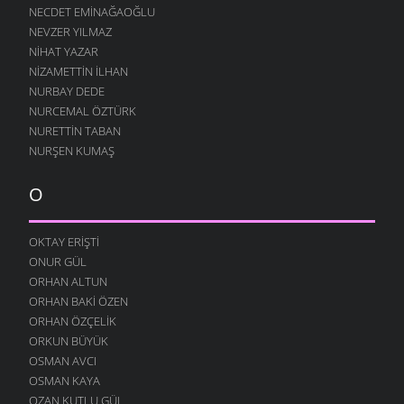
NECDET EMINAĞAOĞLU
18 ŞUBAT 2009
NEVZER YILMAZ
SEVGI EMEK İSTER
NIHAT YAZAR
16 ŞUBAT 2009
NIZAMETTIN İLHAN
HATIRLAR SENI KÖYÜMÜN İNSANI
NURBAY DEDE
8 ŞUBAT 2009
NURCEMAL ÖZTÜRK
NURETTIN TABAN
BOROBANA GIDERDI
NURŞEN KUMAŞ
24 OCAK 2009
BOROBANA GIDERDI
O
18 OCAK 2009
NE KÖYÜ TANIR, NE DE KÜLTÜRÜNÜ
OKTAY ERIŞTI
13 OCAK 2009
ONUR GÜL
DINLE BENI OĞULCAN
ORHAN ALTUN
11 OCAK 2009
ORHAN BAKI ÖZEN
FILISTIN İÇIN UYAN
ORHAN ÖZÇELIK
7 OCAK 2009
ORKUN BÜYÜK
OSMAN AVCI
AĞLARDI
OSMAN KAYA
7 OCAK 2009
OZAN KUTLU GÜL