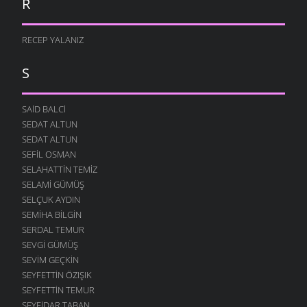
R
RECEP YALANIZ
S
SAID BALCI
SEDAT ALTUN
SEDAT ALTUN
SEFIL OSMAN
SELAHATTIN TEMIZ
SELAMI GÜMÜŞ
SELÇUK AYDIN
SEMIHA BILGIN
SERDAL TEMUR
SEVGI GÜMÜŞ
SEVIM GEÇKIN
SEYFETTIN ÖZIŞIK
SEYFETTIN TEMUR
SEYFIDAR TABAN