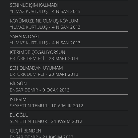
22 AĞUSTOS 2011
SENINLE İŞIM KALMADI
GENÇIYAN
YILMAZ KURTULUŞ
- 4 NISAN 2013
15 AĞUSTOS 2011
KÖYÜMÜZE NE OLMUŞ KÖYLÜM
ALDIRMA GÜLÜM
YILMAZ KURTULUŞ
- 4 NISAN 2013
13 AĞUSTOS 2011
SAHARA DAĞI
BENDE VARIM
YILMAZ KURTULUŞ
- 4 NISAN 2013
24 TEMMUZ 2011
İÇERIMDE ÇOĞALIYORSUN
SARI KIZ
ERTÜRK DEMIRCI
- 23 MART 2013
16 TEMMUZ 2011
SEN OLMADAN UYUMAM
GELIN CANLAR
ERTÜRK DEMIRCI
- 23 MART 2013
3 TEMMUZ 2011
BIRGÜN
ARTVINIM II
ENSAR DEMIR
- 9 OCAK 2013
29 HAZIRAN 2011
İSTERIM
İNANMIŞTIN
SEYFETTIN TEMUR
- 10 ARALIK 2012
26 HAZIRAN 2011
EL OĞLU
MANILER
SEYFETTIN TEMUR
- 21 KASIM 2012
10 HAZIRAN 2011
GEÇTI BENDEN
SÜRDÜM ATIMI
ENSAR DEMIR
- 21 KASIM 2012