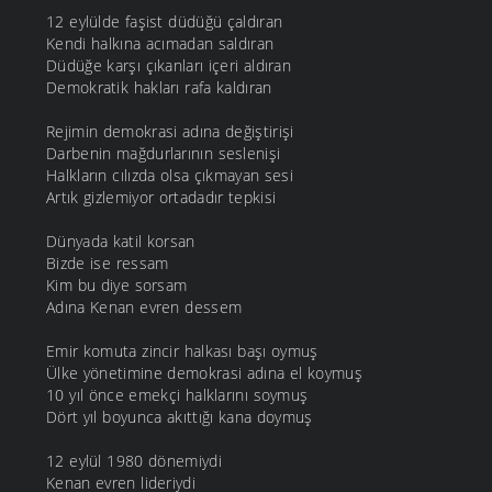
12 eylülde faşist düdüğü çaldıran
Kendi halkına acımadan saldıran
Düdüğe karşı çıkanları içeri aldıran
Demokratik hakları rafa kaldıran
Rejimin demokrasi adına değiştirişi
Darbenin mağdurlarının seslenişi
Halkların cılızda olsa çıkmayan sesi
Artık gizlemiyor ortadadır tepkisi
Dünyada katil korsan
Bizde ise ressam
Kim bu diye sorsam
Adına Kenan evren dessem
Emir komuta zincir halkası başı oymuş
Ülke yönetimine demokrasi adına el koymuş
10 yıl önce emekçi halklarını soymuş
Dört yıl boyunca akıttığı kana doymuş
12 eylül 1980 dönemiydi
Kenan evren lideriydi